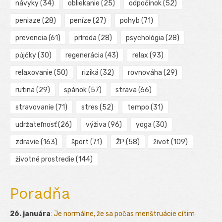
návyky
(34)
obliekanie
(25)
odpočinok
(52)
peniaze
(28)
peníze
(27)
pohyb
(71)
prevencia
(61)
príroda
(28)
psychológia
(28)
půjčky
(30)
regenerácia
(43)
relax
(93)
relaxovanie
(50)
riziká
(32)
rovnováha
(29)
rutina
(29)
spánok
(57)
strava
(66)
stravovanie
(71)
stres
(52)
tempo
(31)
udržateľnosť
(26)
výživa
(96)
yoga
(30)
zdravie
(163)
šport
(71)
ŽP
(58)
život
(109)
životné prostredie
(144)
Poradňa
26. januára
:
Je normálne, že sa počas menštruácie cítim