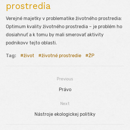
prostredia
Verejné majetky v problematike životného prostredia:
Optimum kvality životného prostredia – je problém ho
dosiahnuť a k tomu by mali smerovať aktivity
podnikovv tejto oblasti.
Tag:
život
životné prostredie
ŽP
Previous
Navigácia
Previous
Právo
v
post:
Next
článku
Next
Nástroje ekologickej politiky
post: