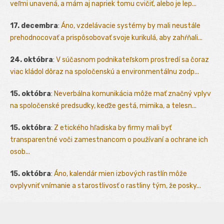
veľmi unavená, a mám aj napriek tomu cvičiť, alebo je lep...
17. decembra
:
Áno, vzdelávacie systémy by mali neustále
prehodnocovať a prispôsobovať svoje kurikulá, aby zahŕňali...
24. októbra
:
V súčasnom podnikateľskom prostredí sa čoraz
viac kládol dôraz na spoločenskú a environmentálnu zodp...
15. októbra
:
Neverbálna komunikácia môže mať značný vplyv
na spoločenské predsudky, keďže gestá, mimika, a telesn...
15. októbra
:
Z etického hľadiska by firmy mali byť
transparentné voči zamestnancom o používaní a ochrane ich
osob...
15. októbra
:
Áno, kalendár mien izbových rastlín môže
ovplyvniť vnímanie a starostlivosť o rastliny tým, že posky...