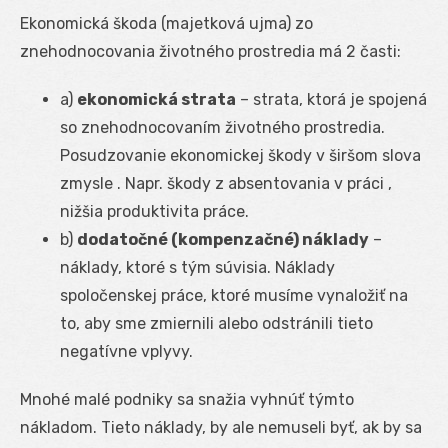
Ekonomická škoda (majetková ujma) zo
znehodnocovania životného prostredia má 2 časti:
a)
ekonomická strata
– strata, ktorá je spojená
so znehodnocovaním životného prostredia.
Posudzovanie ekonomickej škody v širšom slova
zmysle . Napr. škody z absentovania v práci ,
nižšia produktivita práce.
b)
dodatočné (kompenzačné) náklady
–
náklady, ktoré s tým súvisia. Náklady
spoločenskej práce, ktoré musíme vynaložiť na
to, aby sme zmiernili alebo odstránili tieto
negatívne vplyvy.
Mnohé malé podniky sa snažia vyhnúť týmto
nákladom. Tieto náklady, by ale nemuseli byť, ak by sa