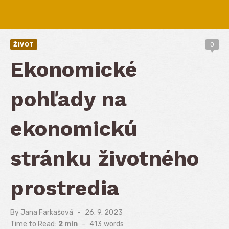
ŽIVOT
0
Ekonomické
pohľady na
ekonomickú
stránku životného
prostredia
By
Jana Farkašová
Posted
26. 9. 2023
on
Time to Read:
2 min
-
413
words