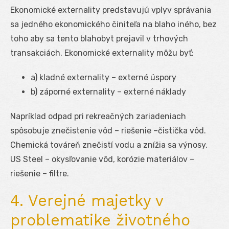
Ekonomické externality predstavujú vplyv správania
sa jedného ekonomického činiteľa na blaho iného, bez
toho aby sa tento blahobyt prejavil v trhových
transakciách. Ekonomické externality môžu byť:
a) kladné externality – externé úspory
b) záporné externality – externé náklady
Napríklad odpad pri rekreačných zariadeniach
spôsobuje znečistenie vôd – riešenie –čistička vôd.
Chemická továreň znečistí vodu a znížia sa výnosy.
US Steel – okysľovanie vôd, korózie materiálov –
riešenie – filtre.
4. Verejné majetky v
problematike životného