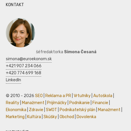
KONTAKT
šéfredaktorka
Simona Česaná
simona@euroekonom.sk
+421 907 234 066
+420 774 699 168
LinkedIn
© 2010 - 2026
SEO
|
Reklama a PR
|
Vrtuľníky
|
Autoškola
|
Reality
|
Manažment
|
Prijímáčky
|
Podnikanie
|
Financie
|
Ekonomika
|
Zdravie
|
SWOT
|
Podnikateľský plán
|
Manažment
|
Marketing
|
Kultúra
|
Skúšky
|
Obchod
|
Dovolenka