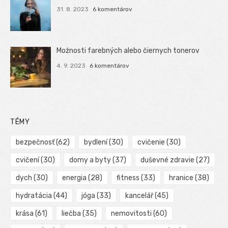
31. 8. 2023
6 komentárov
Možnosti farebných alebo čiernych tonerov
4. 9. 2023
6 komentárov
TÉMY
bezpečnosť
(62)
bydlení
(30)
cvičenie
(30)
cvičení
(30)
domy a byty
(37)
duševné zdravie
(27)
dych
(30)
energia
(28)
fitness
(33)
hranice
(38)
hydratácia
(44)
jóga
(33)
kancelář
(45)
krása
(61)
liečba
(35)
nemovitosti
(60)