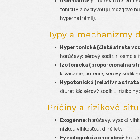
Osmolalita
: primárnym determin
tonicity a ovplyvňujú mozgové bu
hypernatrémii).
Typy a mechanizmy d
Hypertonická (čistá strata vo
horúčavy; sérový sodík ↑, osmolalit
Izotonická (proporcionálna str
krvácanie, potenie; sérový sodík 
Hypotonická (relatívna strata
diuretiká; sérový sodík ↓, riziko h
Príčiny a rizikové sit
Exogénne
: horúčavy, vysoká vlh
nízkou vlhkosťou, dlhé lety.
Fyziologické a chorobné
: horúč