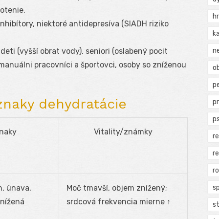
otenie.
h
inhibítory, niektoré antidepresíva (SIADH riziko
k
n
 deti (vyšší obrat vody), seniori (oslabený pocit
manuálni pracovníci a športovci, osoby so zníženou
ob
p
íznaky dehydratácie
p
p
znaky
Vitality/známky
r
r
r
s
, únava,
Moč tmavší, objem znížený;
znížená
srdcová frekvencia mierne ↑
s