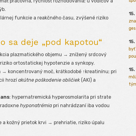
spo
amäť pracovná, rýchlosť rozhodovania; u vodičov a
ýb.
15.
árnej funkcie a reakčného času, zvýšené riziko
zna
ges
o sa deje „pod kapotou“
15.
byť
ukcia plazmatického objemu → znížený srdcový
pou
iziko ortostatickej hypotenzie a synkopy.
15.
cia → koncentrovaný moč, krátkodobé ↑kreatinínu; pri
môž
ii hrozí
akútne poškodenie obličiek
(AKI) a
tým
lans
: hypernatremická hyperosmolarita pri strate
paradoxne
hyponatrémia
pri nahrádzaní iba vodou
 a kožný prietok krvi → prehriatie, riziko úpalu