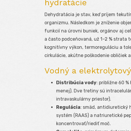
hydratácie
Dehydratácia je stav, keď príjem tekutí
organizmu. Následkom je zníženie obje
funkcií na úrovni buniek, orgánov aj c
a často podceňovaná, už 1–2 % strata 
kognitívny výkon, termoreguláciu a tole
cirkulácie, akútne poškodenie obličiek
Vodný a elektrolytový
Distribúcia vody
: približne 60 
menej). Dve tretiny sú intracelulá
intravaskulárny priestor).
Regulácia
: smäd, antidiuretick
systém (RAAS) a natriuretické pept
koncentrovať/riediť moč.