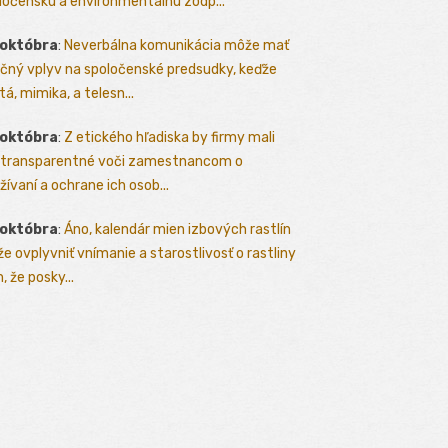
ločenskú a environmentálnu zodp...
 októbra
:
Neverbálna komunikácia môže mať
čný vplyv na spoločenské predsudky, keďže
tá, mimika, a telesn...
 októbra
:
Z etického hľadiska by firmy mali
 transparentné voči zamestnancom o
žívaní a ochrane ich osob...
 októbra
:
Áno, kalendár mien izbových rastlín
e ovplyvniť vnímanie a starostlivosť o rastliny
, že posky...