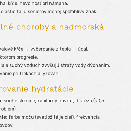
cha, kŕče, nevoľnosť pri námahe.
 elasticita; u seniorov menej spoľahlivý znak.
elné choroby a nadmorská
svalové kŕče → vyčerpanie z tepla → úpal.
torom progresie.
cia a suchý vzduch zvyšujú straty vody dýchaním;
anie pri trekoch a lyžovaní.
rovanie hydratácie
r, suché sliznice, kapilárny návrat, diuréza (<0,5
roblém).
nie
: farba moču (svetložltá je cieľ), frekvencia
ovcov.