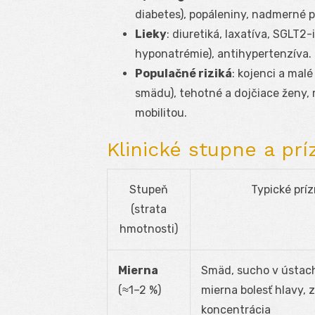
diabetes), popáleniny, nadmerné p
Lieky
: diuretiká, laxatíva, SGLT2-
hyponatrémie), antihypertenzíva.
Populačné riziká
: kojenci a malé
smädu), tehotné a dojčiace ženy, 
mobilitou.
Klinické stupne a pr
Stupeň
Typické prí
(strata
hmotnosti)
Mierna
Smäd, sucho v ústach
(≈1–2 %)
mierna bolesť hlavy, 
koncentrácia