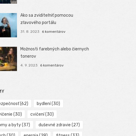
Ako sa zviditeľniť pomocou
zľavového portálu
31. 8. 2023
6 komentárov
Možnosti farebných alebo čiernych
tonerov
4. 9. 2023
6 komentárov
MY
ezpečnosť
(62)
bydlení
(30)
vičenie
(30)
cvičení
(30)
omy a byty
(37)
duševné zdravie
(27)
ych
(30)
energia
(28)
fitness
(33)