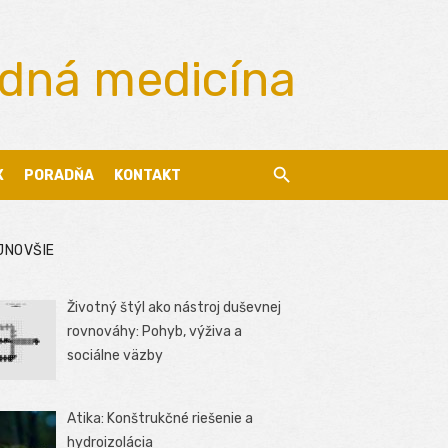
odná medicína
X
PORADŇA
KONTAKT
JNOVŠIE
Životný štýl ako nástroj duševnej
rovnováhy: Pohyb, výživa a
sociálne väzby
Atika: Konštrukčné riešenie a
hydroizolácia