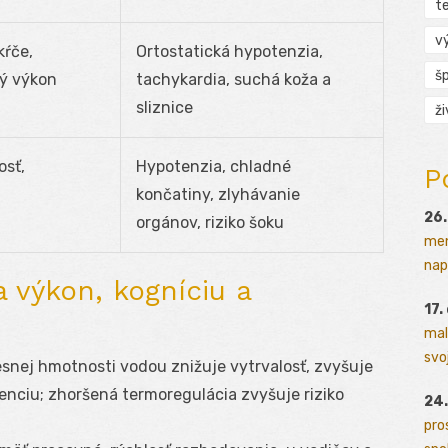
t
v
kŕče,
Ortostatická hypotenzia,
š
ný výkon
tachykardia, suchá koža a
sliznice
ž
osť,
Hypotenzia, chladné
P
končatiny, zlyhávanie
26.
orgánov, riziko šoku
men
napr
 výkon, kogníciu a
17.
mal
svoj
lesnej hmotnosti vodou znižuje vytrvalosť, zvyšuje
ciu; zhoršená termoregulácia zvyšuje riziko
24.
pro