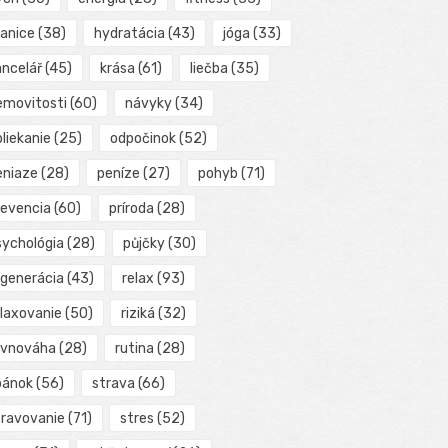
ranice
(38)
hydratácia
(43)
jóga
(33)
ancelář
(45)
krása
(61)
liečba
(35)
emovitosti
(60)
návyky
(34)
liekanie
(25)
odpočinok
(52)
eniaze
(28)
peníze
(27)
pohyb
(71)
revencia
(60)
príroda
(28)
sychológia
(28)
půjčky
(30)
egenerácia
(43)
relax
(93)
elaxovanie
(50)
riziká
(32)
ovnováha
(28)
rutina
(28)
pánok
(56)
strava
(66)
travovanie
(71)
stres
(52)