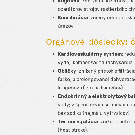
Kognícia
: zhoršená pozornosť, p
operátorov strojov rastie riziko ch
Koordinácia
: zmeny neuromuskul
úrazov.
Orgánové dôsledky: č
Kardiovaskulárny systém
: red
výdaj, kompensačná tachykardia, r
Obličky
: znížený prietok a filtrá
ťažkej a prolongovanej dehydratác
litogenéza (tvorba kameňov).
Endokrinný a elektrolytový ba
vody; v špecifických situáciách 
bez sodíka (najmä u vytrvalcov).
Termoregulácia
: znížené potenie
(heat stroke).