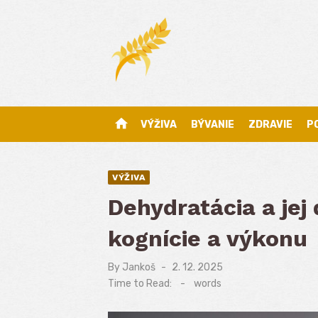
Skip
to
content
home
VÝŽIVA
BÝVANIE
ZDRAVIE
P
VÝŽIVA
Dehydratácia a jej
kognície a výkonu
By
Jankoš
Posted
2. 12. 2025
on
Time to Read:
-
words