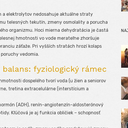
n a elektrolytov nedosahuje aktuálne straty
mu telesných tekutín, zmeny osmolality a porucha
elého organizmu. Hoci mierna dehydratácia je častá
NA
telesnej hmotnosti vo vode merateľne zhoršuje
ranciu záťaže. Pri vyšších stratách hrozí kolaps
 a poruchy vedomia.
 balans: fyziologický rámec
% hmotnosti dospelého tvorí voda (u žien a seniorov
rne, tretina extracelulárne (interstícium a
ý hormón (ADH), renín-angiotenzín-aldosterónový
idy. Kľúčová je aj funkcia obličiek – schopnosť