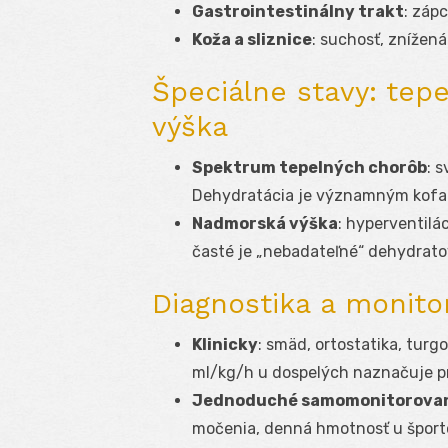
Gastrointestinálny trakt
: záp
Koža a sliznice
: suchosť, znížená
Špeciálne stavy: tep
výška
Spektrum tepelných chorôb
: 
Dehydratácia je významným kofak
Nadmorská výška
: hyperventilá
časté je „nebadateľné“ dehydratov
Diagnostika a monito
Klinicky
: smäd, ortostatika, turgo
ml/kg/h u dospelých naznačuje p
Jednoduché samomonitorova
močenia, denná hmotnosť u šport