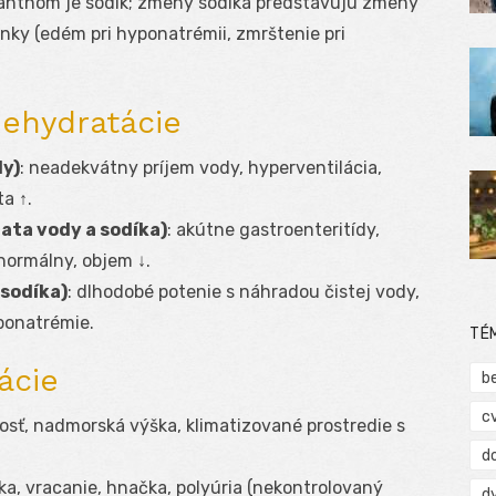
antnom je sodík; zmeny sodíka predstavujú zmeny
nky (edém pri hyponatrémii, zmrštenie pri
ehydratácie
dy)
: neadekvátny príjem vody, hyperventilácia,
a ↑.
ata vody a sodíka)
: akútne gastroenteritídy,
~normálny, objem ↓.
 sodíka)
: dlhodobé potenie s náhradou čistej vody,
yponatrémie.
TÉ
uácie
b
c
kosť, nadmorská výška, klimatizované prostredie s
d
ka, vracanie, hnačka, polyúria (nekontrolovaný
d