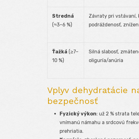
Stredná
Závraty pri vstávaní, 
(≈3–6 %)
podráždenosť, zníže
Ťažká
(≥7–
Silná slabosť, zmäten
10 %)
oliguría/anúria
Vplyv dehydratácie na
bezpečnosť
Fyzický výkon
: už 2 % strata te
vnímanú námahu a srdcovú frekven
prehriatia.