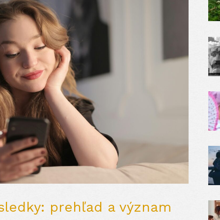
ôsledky: prehľad a význam