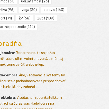
empo
(31)
udržateľnosť
(26)
ýživa
(96)
yoga
(30)
zdravie
(163)
port
(71)
ŽP
(58)
život
(109)
ivotné prostredie
(144)
oradňa
 januára
:
Je normálne, že sa počas
štruácie cítim veľmi unavená, a mám aj
iek tomu cvičiť, alebo je lep...
 decembra
:
Áno, vzdelávacie systémy by
i neustále prehodnocovať a prispôsobovať
e kurikulá, aby zahŕňali...
 októbra
:
V súčasnom podnikateľskom
stredí sa čoraz viac kládol dôraz na