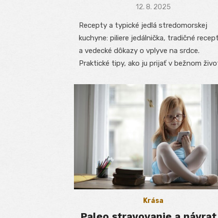
Posted
12. 8. 2025
on
Recepty a typické jedlá stredomorskej
kuchyne: piliere jedálnička, tradičné recep
a vedecké dôkazy o vplyve na srdce.
Praktické tipy, ako ju prijať v bežnom živo
Krása
Paleo stravovanie a návrat