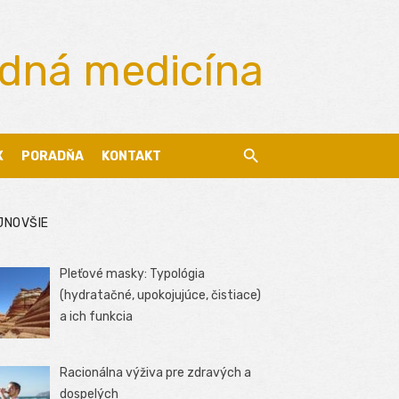
odná medicína
X
PORADŇA
KONTAKT
JNOVŠIE
Pleťové masky: Typológia
(hydratačné, upokojujúce, čistiace)
a ich funkcia
Racionálna výživa pre zdravých a
dospelých