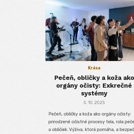
Krása
Pečeň, obličky a koža ak
orgány očisty: Exkrečné
systémy
Posted
5. 10. 2025
on
Pečeň, obličky a koža ako orgány očisty:
prirodzené očistné procesy tela, rola peč
a obličiek. Výživa, ktorá pomáha, a bezpe