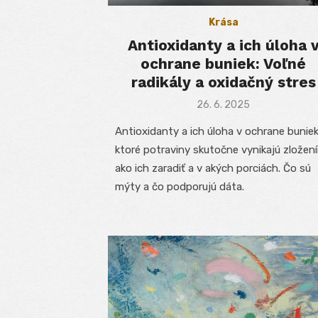
Krása
Antioxidanty a ich úloha 
ochrane buniek: Voľné
radikály a oxidačný stres
Posted
26. 6. 2025
on
Antioxidanty a ich úloha v ochrane buniek
ktoré potraviny skutočne vynikajú zložen
ako ich zaradiť a v akých porciách. Čo sú
mýty a čo podporujú dáta.