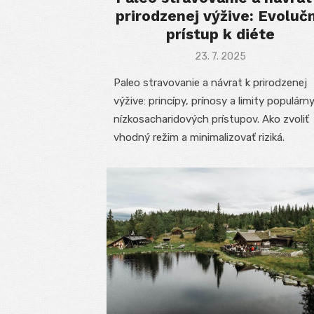
prirodzenej výžive: Evoluč
prístup k diéte
Posted
23. 7. 2025
on
Paleo stravovanie a návrat k prirodzenej
výžive: princípy, prínosy a limity populárn
nízkosacharidových prístupov. Ako zvoliť
vhodný režim a minimalizovať riziká.