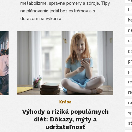
metabolizme, správne pomery a zdroje. Tipy
h
na plánovanie jedál bez extrémov a s
dôrazom na výkon a
k
n
ob
p
p
p
r
r
Krása
r
Výhody a riziká populárnych
s
diét: Dôkazy, mýty a
s
udržateľnosť