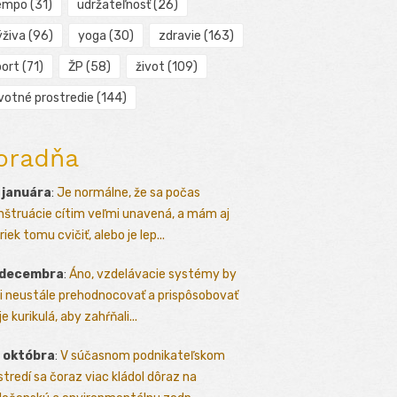
empo
(31)
udržateľnosť
(26)
ýživa
(96)
yoga
(30)
zdravie
(163)
port
(71)
ŽP
(58)
život
(109)
ivotné prostredie
(144)
oradňa
 januára
:
Je normálne, že sa počas
štruácie cítim veľmi unavená, a mám aj
iek tomu cvičiť, alebo je lep...
 decembra
:
Áno, vzdelávacie systémy by
i neustále prehodnocovať a prispôsobovať
e kurikulá, aby zahŕňali...
 októbra
:
V súčasnom podnikateľskom
stredí sa čoraz viac kládol dôraz na