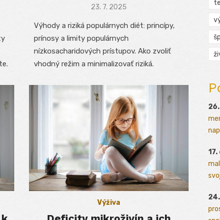
t
Posted
23. 7. 2025
on
v
Výhody a riziká populárnych diét: princípy,
š
ty
prínosy a limity populárnych
nízkosacharidových prístupov. Ako zvoliť
ž
te.
vhodný režim a minimalizovať riziká.
P
26.
men
napr
17.
mal
svoj
24.
Výživa
pro
 k
Deficity mikroživín a ich