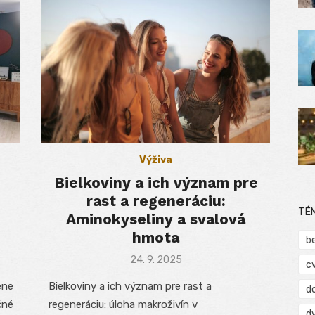
Výživa
o
Bielkoviny a ich význam pre
rast a regeneráciu:
TÉ
Aminokyseliny a svalová
hmota
b
Posted
24. 9. 2025
c
on
ene
Bielkoviny a ich význam pre rast a
d
čné
regeneráciu: úloha makroživín v
d