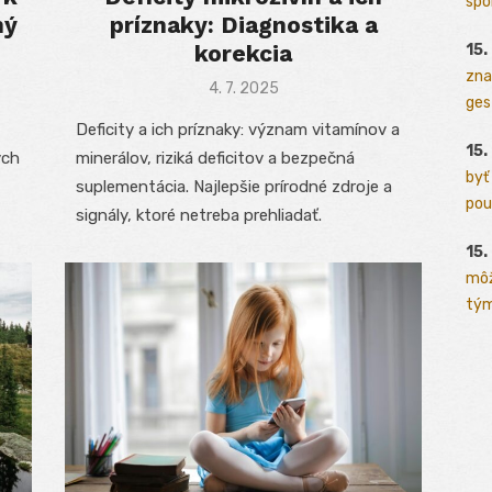
spo
ný
príznaky: Diagnostika a
korekcia
15.
zna
Posted
4. 7. 2025
ges
on
Deficity a ich príznaky: význam vitamínov a
15.
ych
minerálov, riziká deficitov a bezpečná
byť
suplementácia. Najlepšie prírodné zdroje a
pou
signály, ktoré netreba prehliadať.
15.
môž
tým