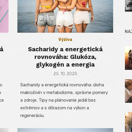
NA
Výživa
ná
Sacharidy a energetická
rovnováha: Glukóza,
glykogén a energia
Posted
25. 10. 2025
on
ec
Sacharidy a energetická rovnováha: úloha
o
makroživín v metabolizme, správne pomery
ce
a zdroje. Tipy na plánovanie jedál bez
extrémov a s dôrazom na výkon a
regeneráciu.