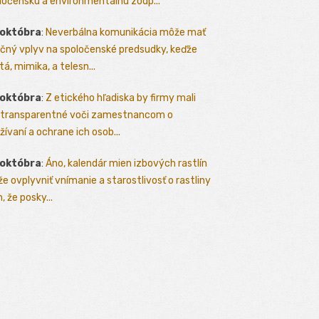
ločenskú a environmentálnu zodp...
 októbra
:
Neverbálna komunikácia môže mať
čný vplyv na spoločenské predsudky, keďže
tá, mimika, a telesn...
 októbra
:
Z etického hľadiska by firmy mali
 transparentné voči zamestnancom o
žívaní a ochrane ich osob...
 októbra
:
Áno, kalendár mien izbových rastlín
e ovplyvniť vnímanie a starostlivosť o rastliny
, že posky...