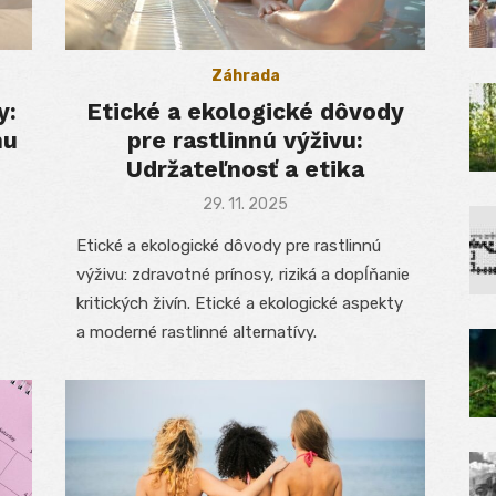
Záhrada
y:
Etické a ekologické dôvody
nu
pre rastlinnú výživu:
Udržateľnosť a etika
Posted
29. 11. 2025
on
Etické a ekologické dôvody pre rastlinnú
výživu: zdravotné prínosy, riziká a dopĺňanie
kritických živín. Etické a ekologické aspekty
a moderné rastlinné alternatívy.