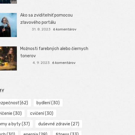
Ako sa zviditeľniť pomocou
zľavového portálu
31. 8. 2023
6 komentárov
Možnosti farebných alebo čiernych
tonerov
4. 9. 2023
6 komentárov
MY
ezpečnosť
(62)
bydlení
(30)
vičenie
(30)
cvičení
(30)
omy a byty
(37)
duševné zdravie
(27)
ych
(30)
energia
(28)
fitness
(33)