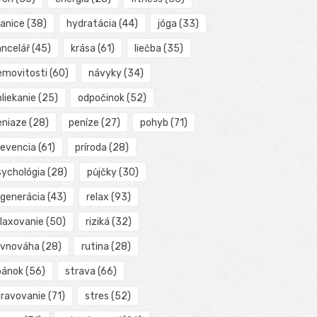
ranice
(38)
hydratácia
(44)
jóga
(33)
ancelář
(45)
krása
(61)
liečba
(35)
emovitosti
(60)
návyky
(34)
liekanie
(25)
odpočinok
(52)
eniaze
(28)
peníze
(27)
pohyb
(71)
revencia
(61)
príroda
(28)
sychológia
(28)
půjčky
(30)
egenerácia
(43)
relax
(93)
elaxovanie
(50)
riziká
(32)
ovnováha
(28)
rutina
(28)
pánok
(56)
strava
(66)
travovanie
(71)
stres
(52)