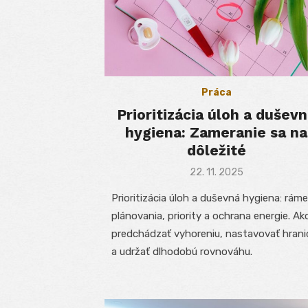
Práca
Prioritizácia úloh a dušev
hygiena: Zameranie sa na
dôležité
Posted
22. 11. 2025
on
Prioritizácia úloh a duševná hygiena: rám
plánovania, priority a ochrana energie. Ak
predchádzať vyhoreniu, nastavovať hrani
a udržať dlhodobú rovnováhu.