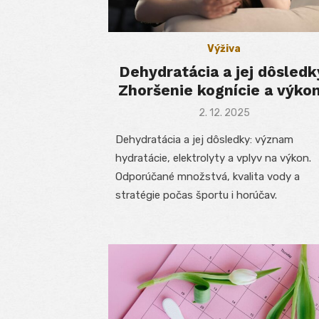
Výživa
Dehydratácia a jej dôsledk
Zhoršenie kognície a výko
Posted
2. 12. 2025
on
Dehydratácia a jej dôsledky: význam
hydratácie, elektrolyty a vplyv na výkon.
Odporúčané množstvá, kvalita vody a
stratégie počas športu i horúčav.