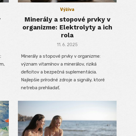
Výživa
v
Minerály a stopové prvky v
organizme: Elektrolyty a ich
rola
Posted
11. 6. 2025
on
:
Minerály a stopové prvky v organizme:
ím,
význam vitamínov a minerálov, riziká
deficitov a bezpečná suplementácia.
Najlepšie prírodné zdroje a signály, ktoré
netreba prehliadať.