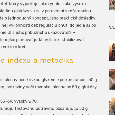
ateľ, ktorý vyjadruje, ako rýchlo a ako vysoko
ladinu glukózy v krvi v porovnaní s referenciou
i ide o jednoduchý koncept, jeho praktické dôsledky
lnej výkonnosti cez reguláciu chuti do jedla až po
NA
nie GI a jeho príbuzného ukazovateľa –
enejšie plánovať jedálny lístok, stabilizovať
u cukru v krvi.
ho indexu a metodika
iel plochy pod krivkou glykémie po konzumácii 50 g
ej potraviny voči rovnakej ploche po 50 g glukózy
 55–69, vysoký ≥ 70.
nzumujú testovanú potravinu obsahujúcu 50 g