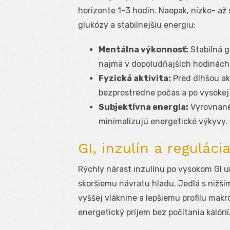
horizonte 1–3 hodín. Naopak, nízko- až 
glukózy a stabilnejšiu energiu:
Mentálna výkonnosť:
Stabilná g
najmä v dopoludňajších hodinách
Fyzická aktivita:
Pred dlhšou akt
bezprostredne počas a po vysokej
Subjektívna energia:
Vyrovnané 
minimalizujú energetické výkyvy.
GI, inzulín a reguláci
Rýchly nárast inzulínu po vysokom GI u
skoršiemu návratu hladu. Jedlá s nižším
vyššej vláknine a lepšiemu profilu makr
energetický príjem bez počítania kalórií