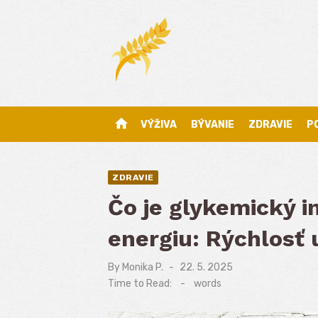
Skip
to
content
home
VÝŽIVA
BÝVANIE
ZDRAVIE
P
ZDRAVIE
Čo je glykemický i
energiu: Rýchlosť
By
Monika P.
Posted
22. 5. 2025
on
Time to Read:
-
words