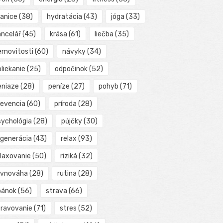
ranice
(38)
hydratácia
(43)
jóga
(33)
ancelář
(45)
krása
(61)
liečba
(35)
emovitosti
(60)
návyky
(34)
liekanie
(25)
odpočinok
(52)
eniaze
(28)
peníze
(27)
pohyb
(71)
revencia
(60)
príroda
(28)
sychológia
(28)
půjčky
(30)
egenerácia
(43)
relax
(93)
elaxovanie
(50)
riziká
(32)
ovnováha
(28)
rutina
(28)
pánok
(56)
strava
(66)
travovanie
(71)
stres
(52)