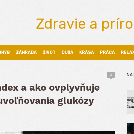
Zdravie a prír
OHYB
ZÁHRADA
ŽIVOT
DUŠA
KRÁSA
PRÁCA
RELA
NA
0
ndex a ako ovplyvňuje
 uvoľňovania glukózy