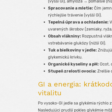
(vyšší GI), amyloza → pomalšie (niž
Spracovanie a mletie:
Čím jemne
rýchlejšie trávenie (vyšší GI).
Tepelná úprava a ochladenie:
V
uvarených škrobov (zemiaky, ryža,
Obsah vlákniny:
Rozpustná vlákn
vstrebávanie glukózy (nižší GI).
Tuk a bielkoviny v jedle:
Znižujú
glykemickú krivku.
Organické kyseliny a pH:
Ocot, c
Stupeň zrelosti ovocia:
Zrelšie 
GI a energia: krátko
vitalitu
Po vysoko-GI jedle sa glykémia rýchlo zv
Nasledujúci prudší pokles glykémie môže