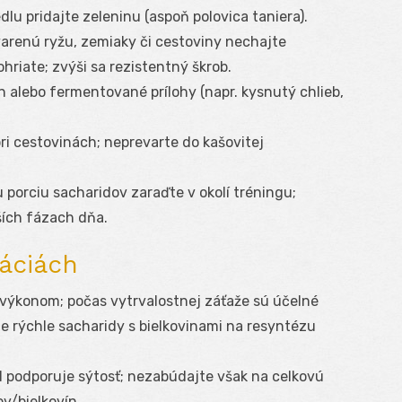
lu pridajte zeleninu (aspoň polovica taniera).
arenú ryžu, zemiaky či cestoviny nechajte
hriate; zvýši sa rezistentný škrob.
ón alebo fermentované prílohy (napr. kysnutý chlieb,
ri cestovinách; neprevarte do kašovitej
 porciu sacharidov zaraďte v okolí tréningu;
ších fázach dňa.
uáciách
 výkonom; počas vytrvalostnej záťaže sú účelné
e rýchle sacharidy s bielkovinami na resyntézu
I podporuje sýtosť; nezabúdajte však na celkovú
ov/bielkovín.