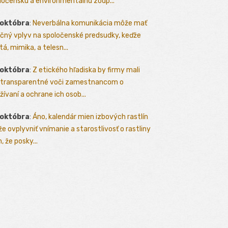
ločenskú a environmentálnu zodp...
 októbra
:
Neverbálna komunikácia môže mať
čný vplyv na spoločenské predsudky, keďže
tá, mimika, a telesn...
 októbra
:
Z etického hľadiska by firmy mali
 transparentné voči zamestnancom o
žívaní a ochrane ich osob...
 októbra
:
Áno, kalendár mien izbových rastlín
e ovplyvniť vnímanie a starostlivosť o rastliny
, že posky...