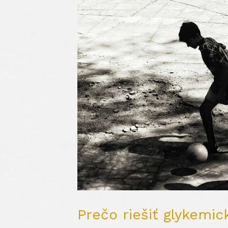
Prečo riešiť glykemic