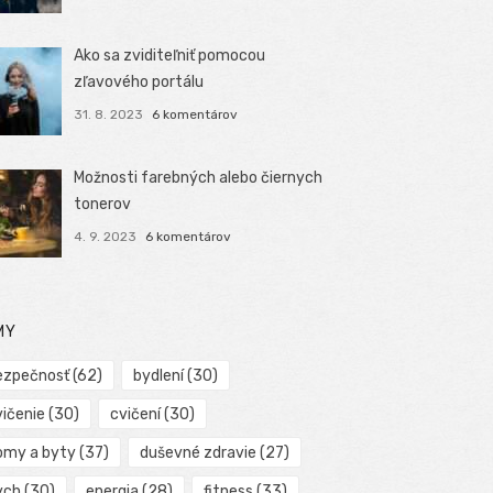
Ako sa zviditeľniť pomocou
zľavového portálu
31. 8. 2023
6 komentárov
Možnosti farebných alebo čiernych
tonerov
4. 9. 2023
6 komentárov
MY
ezpečnosť
(62)
bydlení
(30)
vičenie
(30)
cvičení
(30)
omy a byty
(37)
duševné zdravie
(27)
ych
(30)
energia
(28)
fitness
(33)