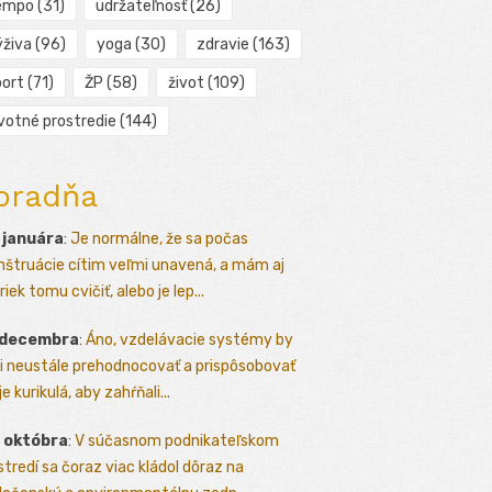
empo
(31)
udržateľnosť
(26)
ýživa
(96)
yoga
(30)
zdravie
(163)
port
(71)
ŽP
(58)
život
(109)
ivotné prostredie
(144)
oradňa
 januára
:
Je normálne, že sa počas
štruácie cítim veľmi unavená, a mám aj
iek tomu cvičiť, alebo je lep...
 decembra
:
Áno, vzdelávacie systémy by
i neustále prehodnocovať a prispôsobovať
e kurikulá, aby zahŕňali...
 októbra
:
V súčasnom podnikateľskom
stredí sa čoraz viac kládol dôraz na