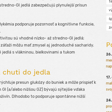
t
stredno-GI jedlá zabezpečujú plynulejší prísun
v
š
lykémia podporuje pozornosť a kognitívne funkcie,
ž
.
ivitou sú vhodné nízko- až stredno-GI jedlá;
P
 záťaži môžu mať zmysel aj jednoduché sacharidy.
jedlá s vlákninou, bielkovinami a tukom
26.
men
napr
a chuti do jedla
17.
rýchľuje presun glukózy do buniek a môže prispieť k
mal
 GI (a/alebo nižšou GZ) bývajú sýtejšie vďaka
svoj
oživín. Dlhodobo to podporuje spontánne nižší
24.
.
pro