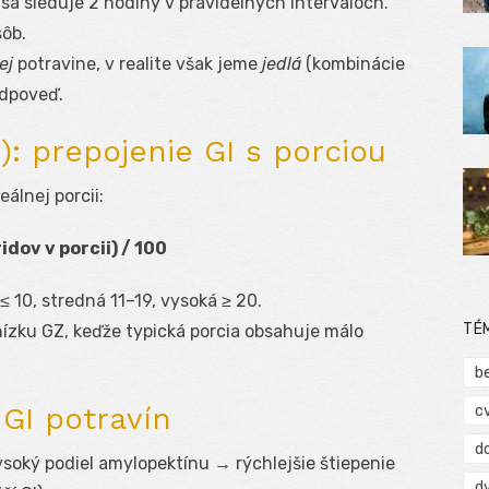
a sleduje 2 hodiny v pravidelných intervaloch.
sôb.
ej
potravine, v realite však jeme
jedlá
(kombinácie
odpoveď.
): prepojenie GI s porciou
álnej porcii:
dov v porcii) / 100
≤ 10, stredná 11–19, vysoká ≥ 20.
TÉ
nízku GZ, keďže typická porcia obsahuje málo
b
 GI potravín
c
d
soký podiel amylopektínu → rýchlejšie štiepenie
d