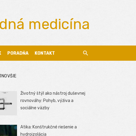
odná medicína
X
PORADŇA
KONTAKT
JNOVŠIE
Životný štýl ako nástroj duševnej
rovnováhy: Pohyb, výživa a
sociálne väzby
Atika: Konštrukčné riešenie a
hydroizolácia