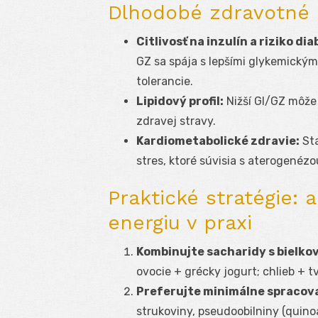
Dlhodobé zdravotné 
Citlivosť na inzulín a riziko di
GZ sa spája s lepšími glykemickým
tolerancie.
Lipidový profil:
Nižší GI/GZ môže 
zdravej stravy.
Kardiometabolické zdravie:
Sta
stres, ktoré súvisia s aterogenézo
Praktické stratégie: a
energiu v praxi
Kombinujte sacharidy s bielko
ovocie + grécky jogurt; chlieb + t
Preferujte minimálne spracova
strukoviny, pseudoobilniny (quinoa