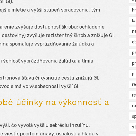
ší GI).
jšie mletie a vyšší stupeň spracovania, tým
h
k
arenie zvyšuje dostupnosť škrobu; ochladenie
n
 cestoviny) zvyšuje rezistentný škrob a znižuje GI.
ob
ina spomaľuje vyprázdňovanie žalúdka a
p
 rýchlosť vyprázdňovania žalúdka a tlmia
p
p
itrónová šťava či kysnutie cesta znižujú GI.
r
ovocie má vo všeobecnosti vyšší GI.
r
dobé účinky na výkonnosť a
r
s
ýši, čo vyvolá vyššiu sekréciu inzulínu.
s
 viesť k pocitom únavy, ospalosti a hladu v