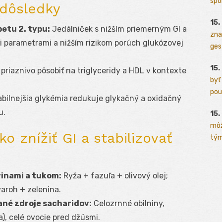
spo
dôsledky
15.
abetu 2. typu:
Jedálniček s nižším priemerným GI a
zna
i parametrami a nižším rizikom porúch glukózovej
ges
15.
priaznivo pôsobiť na triglyceridy a HDL v kontexte
byť
pou
bilnejšia glykémia redukuje glykačný a oxidačný
u.
15.
môž
ko znížiť GI a stabilizovať
tým
vinami a tukom:
Ryža + fazuľa + olivový olej;
varoh + zelenina.
né zdroje sacharidov:
Celozrnné obilniny,
), celé ovocie pred džúsmi.