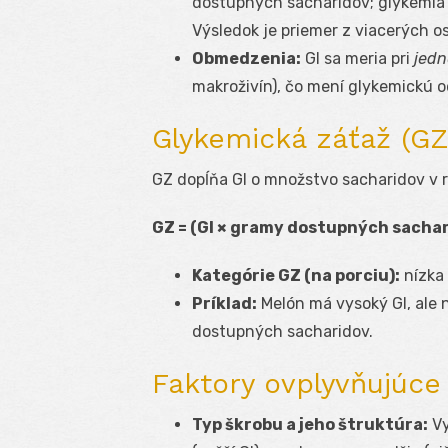
dostupných sacharidov; glykémia s
Výsledok je priemer z viacerých o
Obmedzenia:
GI sa meria pri
jedn
makroživín), čo mení glykemickú 
Glykemická záťaž (GZ
GZ dopĺňa GI o množstvo sacharidov v re
GZ = (GI × gramy dostupných sachari
Kategórie GZ (na porciu):
nízka 
Príklad:
Melón má vysoký GI, ale 
dostupných sacharidov.
Faktory ovplyvňujúce
Typ škrobu a jeho štruktúra:
Vy