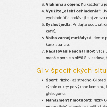
Vláknina a objem:
Ku každému jed
Využite „efekt ochladenia”:
Uv
vychladnúť a podávajte aj znovu o
Kyslosť jedla:
Pridajte ocot, citr
kefír).
Voľba varnej metódy:
Al dente p
konzistencie.
Načasovanie sacharidov:
Väčšiu
menšie porcie a nižší GI v sedavej
GI v špecifických sit
Šport:
Nízko- až stredno-GI pred
rýchle cukry; po výkone kombinujt
glykogénu.
Manažment hmotnosti:
Nízky G
energetickú bilanciu a kvalitu tuk