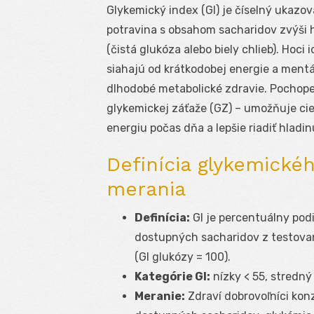
Glykemický index (GI) je číselný ukazov
potravina s obsahom sacharidov zvýši h
(čistá glukóza alebo biely chlieb). Hoc
siahajú od krátkodobej energie a mentá
dlhodobé metabolické zdravie. Pochope
glykemickej záťaže (GZ) – umožňuje ciel
energiu počas dňa a lepšie riadiť hladin
Definícia glykemické
merania
Definícia:
GI je percentuálny pod
dostupných sacharidov z testovan
(GI glukózy = 100).
Kategórie GI:
nízky < 55, stredný
Meranie:
Zdraví dobrovoľníci ko