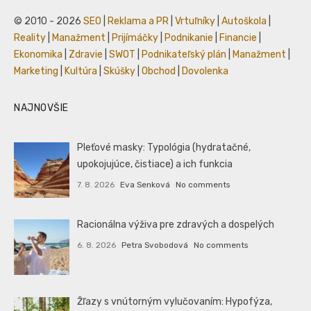
© 2010 - 2026
SEO
|
Reklama a PR
|
Vrtuľníky
|
Autoškola
|
Reality
|
Manažment
|
Prijímáčky
|
Podnikanie
|
Financie
|
Ekonomika
|
Zdravie
|
SWOT
|
Podnikateľský plán
|
Manažment
|
Marketing
|
Kultúra
|
Skúšky
|
Obchod
|
Dovolenka
NAJNOVŠIE
Pleťové masky: Typológia (hydratačné,
upokojujúce, čistiace) a ich funkcia
7. 8. 2026
Eva Senková
No comments
Racionálna výživa pre zdravých a dospelých
6. 8. 2026
Petra Svobodová
No comments
Žľazy s vnútorným vylučovaním: Hypofýza,