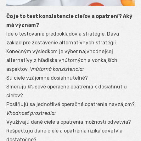
Čo je to test konzistencie cieľov a opatrení? Aký
má význam?
Ide o testovanie predpokladov a stratégie. Dáva
základ pre zostavenie alternatívnych stratégií.
Konečným výsledkom je výber najvhodnejšej
alternatívy z hľadiska vnútorných a vonkajších
aspektov.
Vnútorná konzistencia:
Sú ciele vzájomne dosiahnuteľné?
Smerujú kľúčové operačné opatrenia k dosiahnutiu
cieľov?
Posilňujú sa jednotlivé operačné opatrenia navzájom?
Vhodnosť prostredia:
Využívajú dané ciele a opatrenia možnosti odvetvia?
Rešpektujú dané ciele a opatrenia riziká odvetvia
dostatočne?