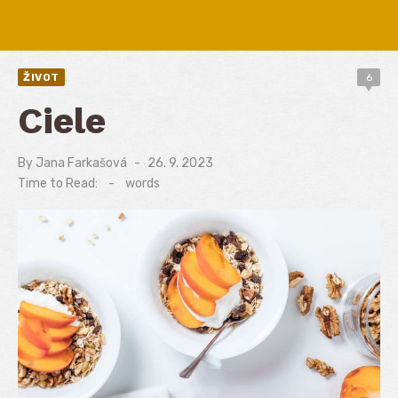
ŽIVOT
6
Ciele
By
Jana Farkašová
Posted
26. 9. 2023
on
Time to Read:
-
words