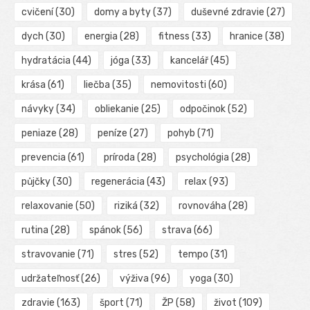
cvičení
(30)
domy a byty
(37)
duševné zdravie
(27)
dych
(30)
energia
(28)
fitness
(33)
hranice
(38)
hydratácia
(44)
jóga
(33)
kancelář
(45)
krása
(61)
liečba
(35)
nemovitosti
(60)
návyky
(34)
obliekanie
(25)
odpočinok
(52)
peniaze
(28)
peníze
(27)
pohyb
(71)
prevencia
(61)
príroda
(28)
psychológia
(28)
půjčky
(30)
regenerácia
(43)
relax
(93)
relaxovanie
(50)
riziká
(32)
rovnováha
(28)
rutina
(28)
spánok
(56)
strava
(66)
stravovanie
(71)
stres
(52)
tempo
(31)
udržateľnosť
(26)
výživa
(96)
yoga
(30)
zdravie
(163)
šport
(71)
ŽP
(58)
život
(109)