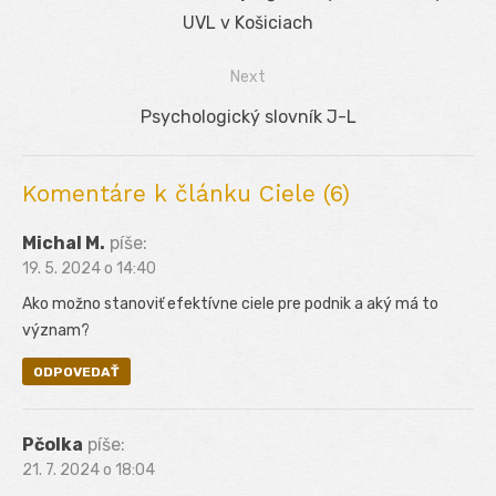
v
post:
UVL v Košiciach
článku
Next
Next
Psychologický slovník J-L
post:
Komentáre k článku Ciele (6)
Michal M.
píše:
19. 5. 2024 o 14:40
Ako možno stanoviť efektívne ciele pre podnik a aký má to
význam?
ODPOVEDAŤ
Pčolka
píše:
21. 7. 2024 o 18:04