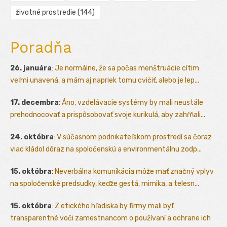
životné prostredie
(144)
Poradňa
26. januára
:
Je normálne, že sa počas menštruácie cítim
veľmi unavená, a mám aj napriek tomu cvičiť, alebo je lep...
17. decembra
:
Áno, vzdelávacie systémy by mali neustále
prehodnocovať a prispôsobovať svoje kurikulá, aby zahŕňali...
24. októbra
:
V súčasnom podnikateľskom prostredí sa čoraz
viac kládol dôraz na spoločenskú a environmentálnu zodp...
15. októbra
:
Neverbálna komunikácia môže mať značný vplyv
na spoločenské predsudky, keďže gestá, mimika, a telesn...
15. októbra
:
Z etického hľadiska by firmy mali byť
transparentné voči zamestnancom o používaní a ochrane ich