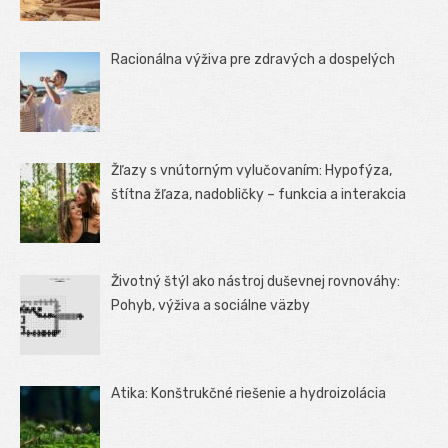
Racionálna výživa pre zdravých a dospelých
Žľazy s vnútorným vylučovaním: Hypofýza,
štítna žľaza, nadobličky – funkcia a interakcia
Životný štýl ako nástroj duševnej rovnováhy:
Pohyb, výživa a sociálne väzby
Atika: Konštrukčné riešenie a hydroizolácia