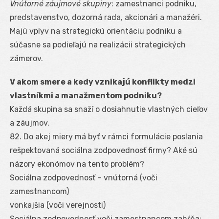
Vnútorné záujmové skupiny
: zamestnanci podniku,
predstavenstvo, dozorná rada, akcionári a manažéri.
Majú vplyv na strategickú orientáciu podniku a
súčasne sa podieľajú na realizácii strategických
zámerov.
V akom smere a kedy vznikajú konflikty medzi
vlastníkmi a manažmentom podniku?
Každá skupina sa snaží o dosiahnutie vlastných cieľov
a záujmov.
82. Do akej miery má byť v rámci formulácie poslania
rešpektovaná sociálna zodpovednosť firmy? Aké sú
názory ekonómov na tento problém?
Sociálna zodpovednosť – vnútorná (voči
zamestnancom)
vonkajšia (voči verejnosti)
Sociálna zodpovednosť voči zamestnancom zahŕňa: