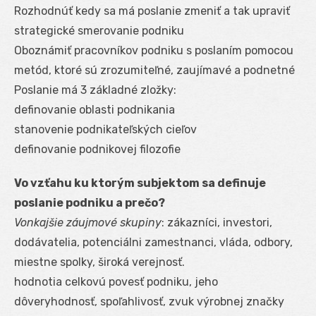
Rozhodnúť kedy sa má poslanie zmeniť a tak upraviť
strategické smerovanie podniku
Oboznámiť pracovníkov podniku s poslaním pomocou
metód, ktoré sú zrozumiteľné, zaujímavé a podnetné
Poslanie má 3 základné zložky:
definovanie oblasti podnikania
stanovenie podnikateľských cieľov
definovanie podnikovej filozofie
Vo vzťahu ku ktorým subjektom sa definuje
poslanie podniku a prečo?
Vonkajšie záujmové skupiny
: zákazníci, investori,
dodávatelia, potenciálni zamestnanci, vláda, odbory,
miestne spolky, široká verejnosť.
hodnotia celkovú povesť podniku, jeho
dôveryhodnosť, spoľahlivosť, zvuk výrobnej značky