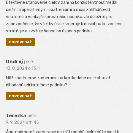
Efektívne stanovenie cieľov zahŕňa konzistentnosť medzi
cieľmi a operatívnymi opatreniami a musí zohľadňovať
vnútorné a vonkajšie prostredie podniku. Je dôležité pre
zabezpečenie, že všetky úsilie smeruje k dosiahnutiu zvolenej
stratégie a zvyšuje šance na úspech podniku.
ODPOVEDAŤ
Ondrej
píše:
13. 8. 2024 o 13:11
Môže nadmerné zameranie na krátkodobé ciele ohroziť
dlhodobú udržateľnosť podniku?
ODPOVEDAŤ
Terezka
píše:
9. 9. 2024 o 11:45
Áno, nadmerné zameranie na krátkodobé ciele môže viesť k