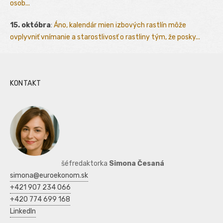
osob...
15. októbra
:
Áno, kalendár mien izbových rastlín môže
ovplyvniť vnímanie a starostlivosť o rastliny tým, že posky...
KONTAKT
šéfredaktorka
Simona Česaná
simona@euroekonom.sk
+421 907 234 066
+420 774 699 168
LinkedIn