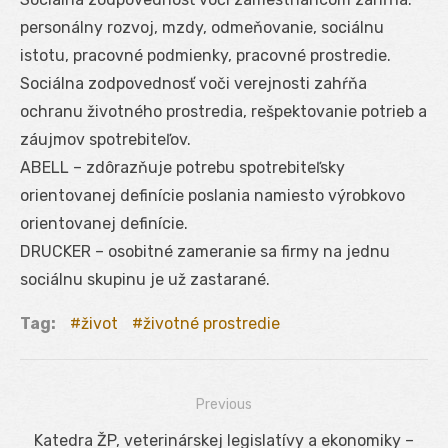
personálny rozvoj, mzdy, odmeňovanie, sociálnu
istotu, pracovné podmienky, pracovné prostredie.
Sociálna zodpovednosť voči verejnosti zahŕňa
ochranu životného prostredia, rešpektovanie potrieb a
záujmov spotrebiteľov.
ABELL – zdôrazňuje potrebu spotrebiteľsky
orientovanej definície poslania namiesto výrobkovo
orientovanej definície.
DRUCKER – osobitné zameranie sa firmy na jednu
sociálnu skupinu je už zastarané.
Tag:
život
životné prostredie
Previous
Navigácia
Previous
Katedra ŽP, veterinárskej legislatívy a ekonomiky –