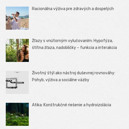
Racionálna výživa pre zdravých a dospelých
Žľazy s vnútorným vylučovaním: Hypofýza,
štítna žľaza, nadobličky – funkcia a interakcia
Životný štýl ako nástroj duševnej rovnováhy:
Pohyb, výživa a sociálne väzby
Atika: Konštrukčné riešenie a hydroizolácia