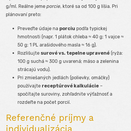
g/ml. Reálne jeme
porcie
, ktoré sa od 100 g líšia. Pri
plánovaní preto:
Preveďte údaje na
porciu
podľa typickej
hmotnosti (napr. 1 plátok chleba ≈ 40 g; 1 vajce ≈
50 g; 1 PL arašidového masla ≈ 16 g).
Rozlišujte
surové vs. tepelne upravené
(ryža:
100 g suchá ≈ 300 g uvarená; mäso a zelenina
strácajú vodu).
Pri zmiešaných jedlách (polievky, omáčky)
používajte
receptúrové kalkulácie
–
spočítajte suroviny, zohľadnite výťažnosť a
rozdeľte na počet porcií.
Referenčné príjmy a
individualizácia