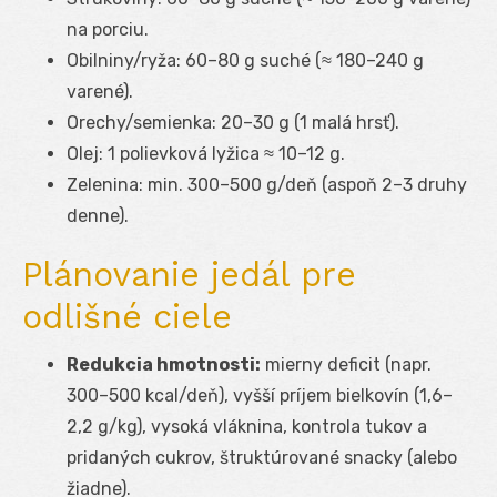
na porciu.
Obilniny/ryža: 60–80 g suché (≈ 180–240 g
varené).
Orechy/semienka: 20–30 g (1 malá hrsť).
Olej: 1 polievková lyžica ≈ 10–12 g.
Zelenina: min. 300–500 g/deň (aspoň 2–3 druhy
denne).
Plánovanie jedál pre
odlišné ciele
Redukcia hmotnosti:
mierny deficit (napr.
300–500 kcal/deň), vyšší príjem bielkovín (1,6–
2,2 g/kg), vysoká vláknina, kontrola tukov a
pridaných cukrov, štruktúrované snacky (alebo
žiadne).