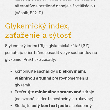
alternatívne rastlinné nápoje s fortifikáciou
(vápnik, B12, D).
Glykemický index,
zaťaženie a sýtosť
Glykemický index (GI) a glykemická záťaž (GZ)
pomáhajú orientačne posúdiť vplyv sacharidov na
glykémiu. Praktické zásady:
Kombinujte sacharidy s
bielkovinami,
vlákninou a tukmi
pre rovnomernejšiu
glykémiu.
Preferujte
minimálne spracované
zdroje
(celozrnné, al dente cestoviny, strukoviny).
Sledujte
celý kontext jedla
a celodenný