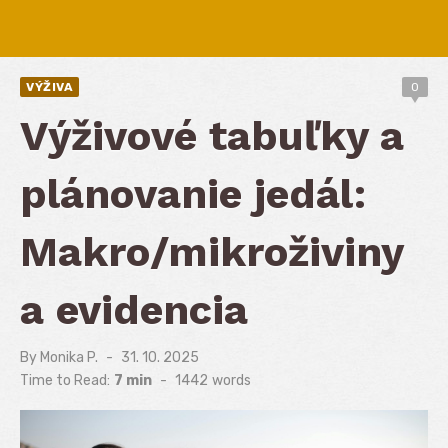
VÝŽIVA
0
Výživové tabuľky a
plánovanie jedál:
Makro/mikroživiny
a evidencia
By
Monika P.
Posted
31. 10. 2025
on
Time to Read:
7 min
-
1442
words