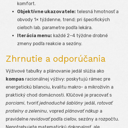
komfort.
Objektívne ukazovatele:
telesná hmotnosť a
obvody 1× týždenne, trend; pri špecifických
cieľoch lab. parametre podľa lekára.
Iterácia menu:
každé 2–4 týždne drobné
zmeny podľa reakcie a sezóny.
Zhrnutie a odporúčania
Výživové tabuľky a plánovanie jedál slúžia ako
kompas
racionálnej výživy: poskytujú rámec pre
energetickú bilanciu, kvalitu makro- a mikroživín a
praktický chod domácnosti. Kľúčové je pracovať s
porciami
, tvoriť
jednoduché šablóny
jedál,
rotovať
proteíny a zeleninu
, vopred
plánovať nákup
a
pravidelne
revidovať
podľa cieľov, sezóny a rozpočtu.
Nepotrebujete matematickú dokonalosť, ale