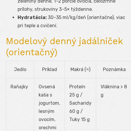
zeleniny denne, 1–2 porcie ovocia, celozrnné
prílohy, strukoviny 3–5× týždenne.
Hydratácia:
30–35 ml/kg/deň (orientačne), viac
pri teple a cvičení.
Modelový denný jadálniček
(orientačný)
Jedlo
Príklad
Makrá (≈)
Poznámka
Raňajky
Ovsená
Proteín
Vláknina > 8
kaša s
25 g /
g
jogurtom,
Sacharidy
lesným
60 g /
ovocím,
Tuky 15 g
orechmi