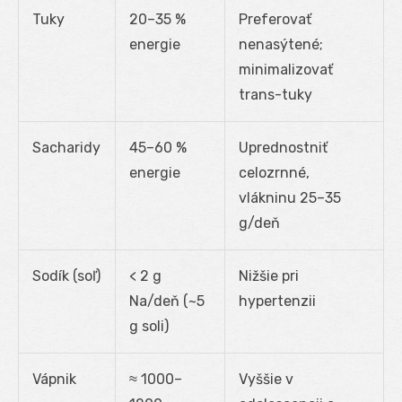
Tuky
20–35 %
Preferovať
energie
nenasýtené;
minimalizovať
trans-tuky
Sacharidy
45–60 %
Uprednostniť
energie
celozrnné,
vlákninu 25–35
g/deň
Sodík (soľ)
< 2 g
Nižšie pri
Na/deň (~5
hypertenzii
g soli)
Vápnik
≈ 1000–
Vyššie v