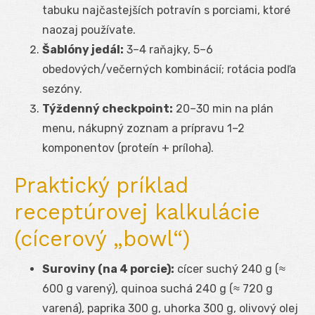
tabuku najčastejších potravín s porciami, ktoré
naozaj používate.
Šablóny jedál:
3–4 raňajky, 5–6
obedových/večerných kombinácií; rotácia podľa
sezóny.
Týždenný checkpoint:
20–30 min na plán
menu, nákupný zoznam a prípravu 1–2
komponentov (proteín + príloha).
Praktický príklad
receptúrovej kalkulácie
(cícerový „bowl“)
Suroviny (na 4 porcie):
cícer suchý 240 g (≈
600 g varený), quinoa suchá 240 g (≈ 720 g
varená), paprika 300 g, uhorka 300 g, olivový olej