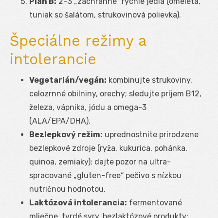
Plán B:
2–3 „záchranné“ rýchle jedlá (omeleta,
tuniak so šalátom, strukovinová polievka).
Špeciálne režimy a
intolerancie
Vegetarián/vegán:
kombinujte strukoviny,
celozrnné obilniny, orechy; sledujte príjem B12,
železa, vápnika, jódu a omega-3
(ALA/EPA/DHA).
Bezlepkový režim:
uprednostnite prirodzene
bezlepkové zdroje (ryža, kukurica, pohánka,
quinoa, zemiaky); dajte pozor na ultra-
spracované „gluten-free“ pečivo s nízkou
nutričnou hodnotou.
Laktózová intolerancia:
fermentované
mliečne, tvrdé syry, bezlaktózové produkty;