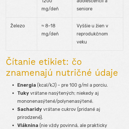
1200
adolescencii a
mg/deň
seniore
Železo
≈ 8–18
Vyššie u žien v
mg/deň
reprodukčnom
veku
Čítanie etikiet: čo
znamenajú nutričné údaje
Energia
(kcal/kJ) – pre 100 g/ml a porciu.
Tuky
vrátane nasýtených; niekedy aj
mononenasýtené/polynenasýtené.
Sacharidy
vrátane cukrov (pridané aj
prirodzené).
Vláknina
(nie vždy povinná, ale prakticky