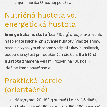
príjem, nie iba GI jednej položky.
Nutričná hustota vs.
energetická hustota
Energetická hustota
(kcal/100 g) určuje, ako rýchlo
nazbierate kalórie. Znižovanie hustoty (viac zeleniny,
ovocia s vysokým obsahom vody, strukovín, polievok)
podporuje sýtosť pri redukčných cieľoch.
Nutričná
hustota
znamená veľa mikroživín na 100 kcal –
ideálne kombinovať oboje.
Praktické porcie
(orientačné)
Mäso/ryba: 120–180 g surové (1 dlaň–1,5 dlaňe).
Strukoviny: 60–80 g suché (≈ 150–200 g varené)