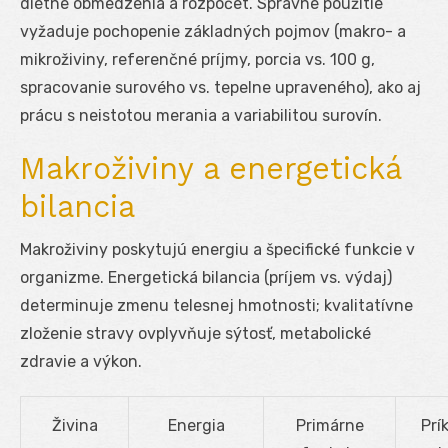
diétne obmedzenia a rozpočet. Správne použitie
vyžaduje pochopenie základných pojmov (makro- a
mikroživiny, referenčné príjmy, porcia vs. 100 g,
spracovanie surového vs. tepelne upraveného), ako aj
prácu s neistotou merania a variabilitou surovín.
Makroživiny a energetická
bilancia
Makroživiny poskytujú energiu a špecifické funkcie v
organizme. Energetická bilancia (príjem vs. výdaj)
determinuje zmenu telesnej hmotnosti; kvalitatívne
zloženie stravy ovplyvňuje sýtosť, metabolické
zdravie a výkon.
Živina
Energia
Primárne
Prí