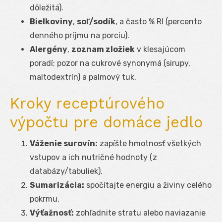
dôležitá).
Bielkoviny
,
soľ/sodík
, a často % RI (percento
denného príjmu na porciu).
Alergény
,
zoznam zložiek
v klesajúcom
poradí; pozor na cukrové synonymá (sirupy,
maltodextrín) a palmový tuk.
Kroky receptúrového
výpočtu pre domáce jedlo
Váženie surovín:
zapíšte hmotnosť všetkých
vstupov a ich nutričné hodnoty (z
databázy/tabuliek).
Sumarizácia:
spočítajte energiu a živiny celého
pokrmu.
Výťažnosť:
zohľadnite stratu alebo naviazanie