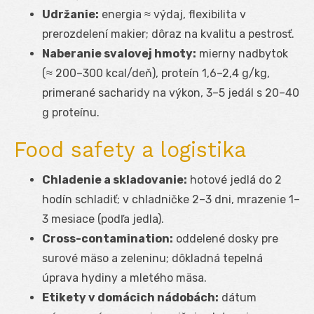
Udržanie:
energia ≈ výdaj, flexibilita v
prerozdelení makier; dôraz na kvalitu a pestrosť.
Naberanie svalovej hmoty:
mierny nadbytok
(≈ 200–300 kcal/deň), proteín 1,6–2,4 g/kg,
primerané sacharidy na výkon, 3–5 jedál s 20–40
g proteínu.
Food safety a logistika
Chladenie a skladovanie:
hotové jedlá do 2
hodín schladiť; v chladničke 2–3 dni, mrazenie 1–
3 mesiace (podľa jedla).
Cross-contamination:
oddelené dosky pre
surové mäso a zeleninu; dôkladná tepelná
úprava hydiny a mletého mäsa.
Etikety v domácich nádobách:
dátum