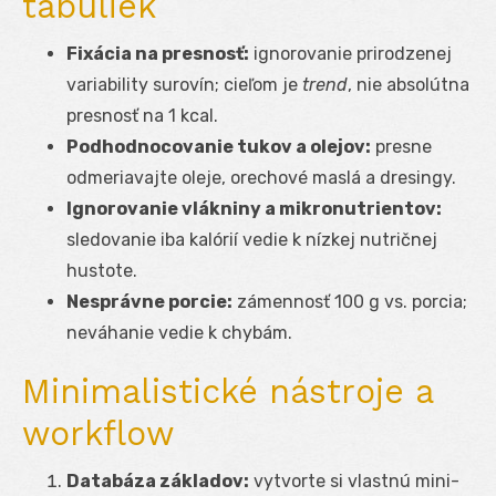
tabuliek
Fixácia na presnosť:
ignorovanie prirodzenej
variability surovín; cieľom je
trend
, nie absolútna
presnosť na 1 kcal.
Podhodnocovanie tukov a olejov:
presne
odmeriavajte oleje, orechové maslá a dresingy.
Ignorovanie vlákniny a mikronutrientov:
sledovanie iba kalórií vedie k nízkej nutričnej
hustote.
Nesprávne porcie:
zámennosť 100 g vs. porcia;
neváhanie vedie k chybám.
Minimalistické nástroje a
workflow
Databáza základov:
vytvorte si vlastnú mini-