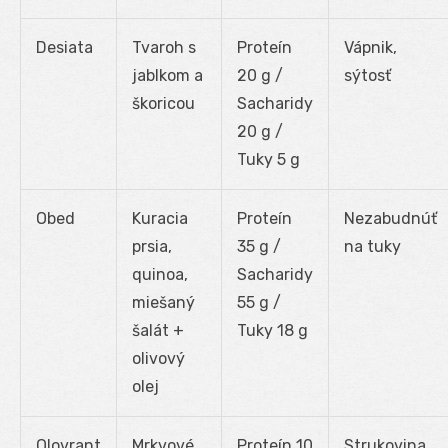
Desiata
Tvaroh s
Proteín
Vápnik,
jablkom a
20 g /
sýtosť
škoricou
Sacharidy
20 g /
Tuky 5 g
Obed
Kuracia
Proteín
Nezabudnúť
prsia,
35 g /
na tuky
quinoa,
Sacharidy
miešaný
55 g /
šalát +
Tuky 18 g
olivový
olej
Olovrant
Mrkvové
Proteín 10
Strukovina