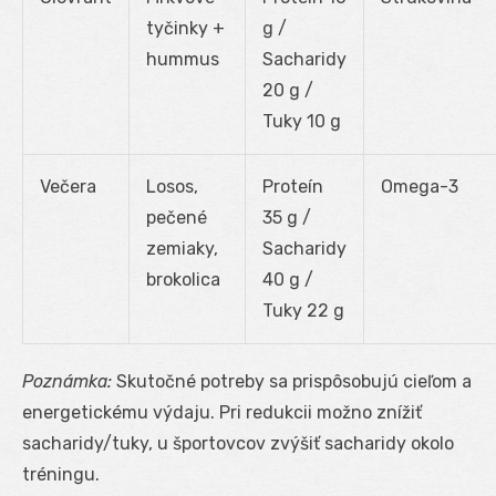
tyčinky +
g /
hummus
Sacharidy
20 g /
Tuky 10 g
Večera
Losos,
Proteín
Omega-3
pečené
35 g /
zemiaky,
Sacharidy
brokolica
40 g /
Tuky 22 g
Poznámka:
Skutočné potreby sa prispôsobujú cieľom a
energetickému výdaju. Pri redukcii možno znížiť
sacharidy/tuky, u športovcov zvýšiť sacharidy okolo
tréningu.