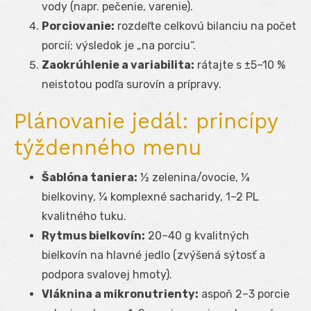
vody (napr. pečenie, varenie).
Porciovanie:
rozdeľte celkovú bilanciu na počet
porcií; výsledok je „na porciu“.
Zaokrúhlenie a variabilita:
rátajte s ±5–10 %
neistotou podľa surovín a prípravy.
Plánovanie jedál: princípy
týždenného menu
Šablóna taniera:
½ zelenina/ovocie, ¼
bielkoviny, ¼ komplexné sacharidy, 1–2 PL
kvalitného tuku.
Rytmus bielkovín:
20–40 g kvalitných
bielkovín na hlavné jedlo (zvýšená sýtosť a
podpora svalovej hmoty).
Vláknina a mikronutrienty:
aspoň 2–3 porcie