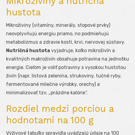
Mikroživiny a nutričná
hustota
Mikroživiny (vitamíny, minerály, stopové prvky)
neovplyvňujú energiu priamo, no podmieňujú
metabolizmus a zdravie kostí, krvi, nervovej sústavy.
Nutričná hustota
vyjadruje, koľko mikroživín a
kvalitných makroživín obsahuje potravina na jednotku
energie. Cieľom je voliť potraviny s vysokou hustotou
živín (napr. listová zelenina, strukoviny, tučné ryby,
fermentované mliečne výrobky, orechy) a
minimalizovať tzv. „prázdne kalórie“.
Rozdiel medzi porciou a
hodnotami na 100 g
Výživové tabuľky spravidla uvádzajú údaje na 100