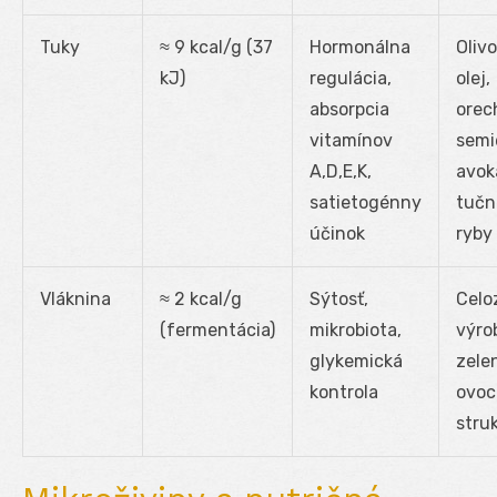
Tuky
≈ 9 kcal/g (37
Hormonálna
Oliv
kJ)
regulácia,
olej,
absorpcia
orec
vitamínov
semi
A,D,E,K,
avok
satietogénny
tučn
účinok
ryby
Vláknina
≈ 2 kcal/g
Sýtosť,
Celo
(fermentácia)
mikrobiota,
výro
glykemická
zele
kontrola
ovoc
stru