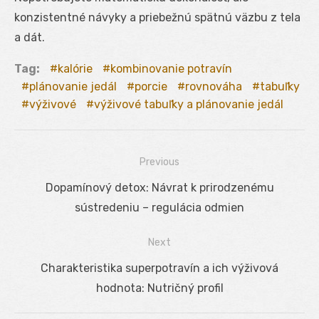
konzistentné návyky a priebežnú spätnú väzbu z tela
a dát.
Tag:
kalórie
kombinovanie potravín
plánovanie jedál
porcie
rovnováha
tabuľky
výživové
výživové tabuľky a plánovanie jedál
Previous
Navigácia
Previous
Dopamínový detox: Návrat k prirodzenému
v
post:
sústredeniu – regulácia odmien
článku
Next
Next
Charakteristika superpotravín a ich výživová
post:
hodnota: Nutričný profil