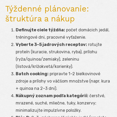
Týždenné plánovanie:
štruktúra a nákup
Definujte ciele týždňa:
počet domácich jedál,
tréningové dni, pracovné vyťaženie.
Vyberte 3–5 jadrových receptov:
rotujte
proteín (kuracie, strukovina, ryba), prílohu
(ryža/quinoa/zemiaky), zeleninu
(listová/krížokvetá/korienky).
Batch cooking:
pripravte 1–2 bielkovinové
zdroje a prílohy vo väčšom množstve (napr. kura
+ quinoa na 2–3 dni).
Nákupný zoznam podľa kategórií:
čerstvé,
mrazené, suché, mliečne, tuky, konzervy;
minimalizujte impulzívne položky.