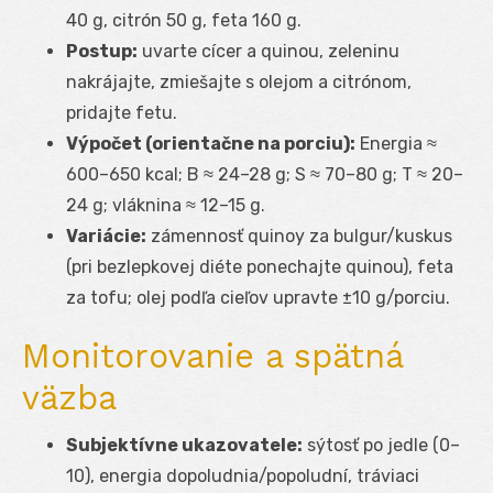
40 g, citrón 50 g, feta 160 g.
Postup:
uvarte cícer a quinou, zeleninu
nakrájajte, zmiešajte s olejom a citrónom,
pridajte fetu.
Výpočet (orientačne na porciu):
Energia ≈
600–650 kcal; B ≈ 24–28 g; S ≈ 70–80 g; T ≈ 20–
24 g; vláknina ≈ 12–15 g.
Variácie:
zámennosť quinoy za bulgur/kuskus
(pri bezlepkovej diéte ponechajte quinou), feta
za tofu; olej podľa cieľov upravte ±10 g/porciu.
Monitorovanie a spätná
väzba
Subjektívne ukazovatele:
sýtosť po jedle (0–
10), energia dopoludnia/popoludní, tráviaci