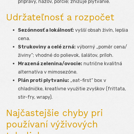
prípravy, názov, porcie; znižuje plytvanie.
Udržateľnosť a rozpočet
Sezónnosť a lokálnosť:
vyšší obsah živín, lepšia
cena.
Strukoviny a celé zrná:
výborný „poměr cena/
živiny“; vhodné do polievok, šalátov, príloh.
Mrazená zelenina/ovocie:
nutrične kvalitná
alternatíva v mimosezóne.
Plán proti plytvaniu:
„eat-first“ box v
chladničke, kreatívne využitie zvyškov (frittata,
stir-fry, wrapy).
Najčastejšie chyby pri
používaní výživových