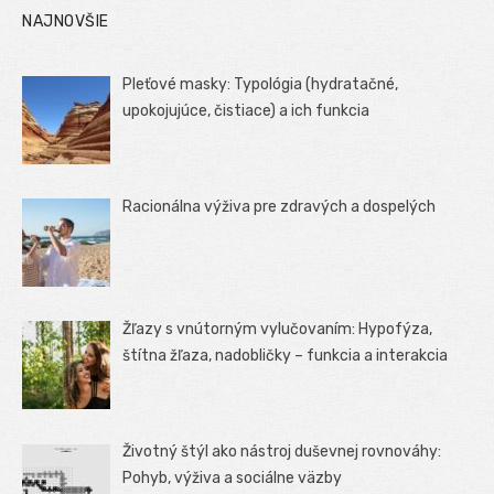
NAJNOVŠIE
Pleťové masky: Typológia (hydratačné,
upokojujúce, čistiace) a ich funkcia
Racionálna výživa pre zdravých a dospelých
Žľazy s vnútorným vylučovaním: Hypofýza,
štítna žľaza, nadobličky – funkcia a interakcia
Životný štýl ako nástroj duševnej rovnováhy:
Pohyb, výživa a sociálne väzby