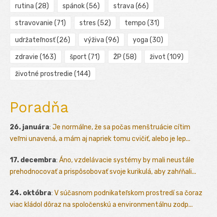
rutina
(28)
spánok
(56)
strava
(66)
stravovanie
(71)
stres
(52)
tempo
(31)
udržateľnosť
(26)
výživa
(96)
yoga
(30)
zdravie
(163)
šport
(71)
ŽP
(58)
život
(109)
životné prostredie
(144)
Poradňa
26. januára
:
Je normálne, že sa počas menštruácie cítim
veľmi unavená, a mám aj napriek tomu cvičiť, alebo je lep...
17. decembra
:
Áno, vzdelávacie systémy by mali neustále
prehodnocovať a prispôsobovať svoje kurikulá, aby zahŕňali...
24. októbra
:
V súčasnom podnikateľskom prostredí sa čoraz
viac kládol dôraz na spoločenskú a environmentálnu zodp...