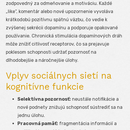
zodpovedný za odmeňovanie a motiváciu. Každé
„like“, komentár alebo nové upozornenie vyvoláva
krátkodobú pozitívnu spätnú väzbu, čo vedie k
zvýšenej sekrécii dopamínu a podporuje opakované
používanie. Chronická stimulácia dopamínových dráh
môže znížiť citlivosť receptorov, čo sa prejavuje
poklesom schopnosti udržať pozornosť na
dlhodobejšie a náročnejšie úlohy.
Vplyv sociálnych sietí na
kognitívne funkcie
Selektívna pozornosť:
neustále notifikácie a
nové podnety znižujú schopnosť sústrediť sa na
jednu úlohu.
Pracovná pamäť:
fragmentácia informácií a