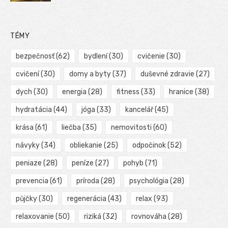
TÉMY
bezpečnosť
(62)
bydlení
(30)
cvičenie
(30)
cvičení
(30)
domy a byty
(37)
duševné zdravie
(27)
dych
(30)
energia
(28)
fitness
(33)
hranice
(38)
hydratácia
(44)
jóga
(33)
kancelář
(45)
krása
(61)
liečba
(35)
nemovitosti
(60)
návyky
(34)
obliekanie
(25)
odpočinok
(52)
peniaze
(28)
peníze
(27)
pohyb
(71)
prevencia
(61)
príroda
(28)
psychológia
(28)
půjčky
(30)
regenerácia
(43)
relax
(93)
relaxovanie
(50)
riziká
(32)
rovnováha
(28)