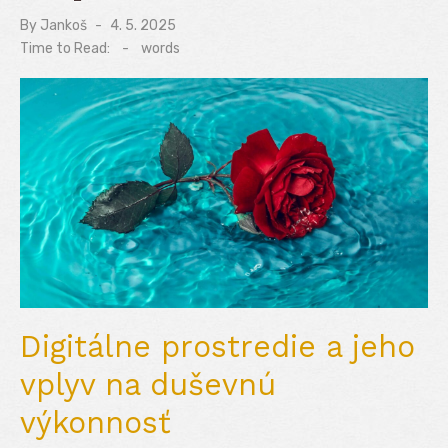
By
Jankoš
Posted
4. 5. 2025
on
Time to Read:
-
words
Digitálne prostredie a jeho
vplyv na duševnú
výkonnosť