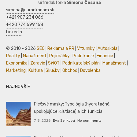
šéfredaktorka
Simona Česaná
simona@euroekonom.sk
+421 907 234 066
+420 774 699 168
LinkedIn
© 2010 - 2026
SEO
|
Reklama a PR
|
Vrtuľníky
|
Autoškola
|
Reality
|
Manažment
|
Prijímáčky
|
Podnikanie
|
Financie
|
Ekonomika
|
Zdravie
|
SWOT
|
Podnikateľský plán
|
Manažment
|
Marketing
|
Kultúra
|
Skúšky
|
Obchod
|
Dovolenka
NAJNOVŠIE
Pleťové masky: Typológia (hydratačné,
upokojujúce, čistiace) a ich funkcia
7. 8. 2026
Eva Senková
No comments