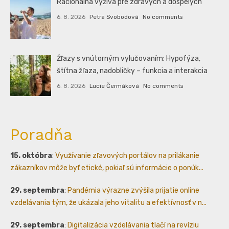
Racionálna výživa pre zdravých a dospelých
6. 8. 2026
Petra Svobodová
No comments
Žľazy s vnútorným vylučovaním: Hypofýza,
štítna žľaza, nadobličky – funkcia a interakcia
6. 8. 2026
Lucie Čermáková
No comments
Poradňa
15. októbra
:
Využívanie zľavových portálov na prilákanie
zákazníkov môže byť etické, pokiaľ sú informácie o ponúk...
29. septembra
:
Pandémia výrazne zvýšila prijatie online
vzdelávania tým, že ukázala jeho vitalitu a efektívnosť v n...
29. septembra
:
Digitalizácia vzdelávania tlačí na revíziu