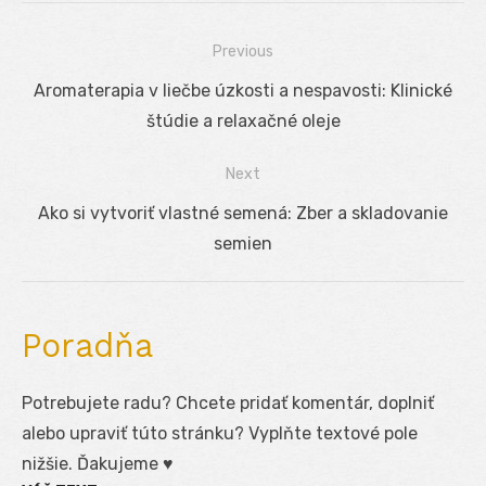
Previous
Navigácia
Previous
Aromaterapia v liečbe úzkosti a nespavosti: Klinické
v
post:
štúdie a relaxačné oleje
článku
Next
Next
Ako si vytvoriť vlastné semená: Zber a skladovanie
post:
semien
Poradňa
Potrebujete radu? Chcete pridať komentár, doplniť
alebo upraviť túto stránku? Vyplňte textové pole
nižšie. Ďakujeme ♥