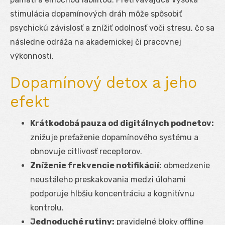
stimulácia dopamínových dráh môže spôsobiť
psychickú závislosť a znížiť odolnosť voči stresu, čo sa
následne odráža na akademickej či pracovnej
výkonnosti.
Dopamínový detox a jeho
efekt
Krátkodobá pauza od digitálnych podnetov:
znižuje preťaženie dopamínového systému a
obnovuje citlivosť receptorov.
Zníženie frekvencie notifikácií:
obmedzenie
neustáleho preskakovania medzi úlohami
podporuje hlbšiu koncentráciu a kognitívnu
kontrolu.
Jednoduché rutiny:
pravidelné bloky offline