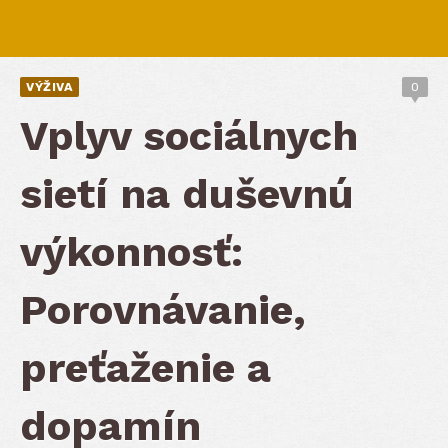
VÝŽIVA
0
Vplyv sociálnych
sietí na duševnú
výkonnosť:
Porovnávanie,
preťaženie a
dopamín