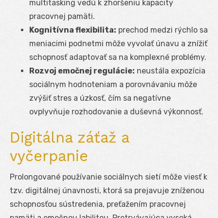
multitasking vedú k zhoršeniu kapacity
pracovnej pamäti.
Kognitívna flexibilita:
prechod medzi rýchlo sa
meniacimi podnetmi môže vyvolať únavu a znížiť
schopnosť adaptovať sa na komplexné problémy.
Rozvoj emočnej regulácie:
neustála expozícia
sociálnym hodnoteniam a porovnávaniu môže
zvýšiť stres a úzkosť, čím sa negatívne
ovplyvňuje rozhodovanie a duševná výkonnosť.
Digitálna záťaž a
vyčerpanie
Prolongované používanie sociálnych sietí môže viesť k
tzv. digitálnej únavnosti, ktorá sa prejavuje zníženou
schopnosťou sústredenia, preťažením pracovnej
pamäti a emočnou labilitou. Pretrvávajúca vysoká