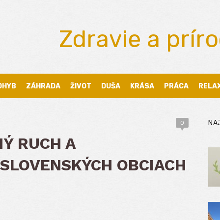
Zdravie a prír
OHYB
ZÁHRADA
ŽIVOT
DUŠA
KRÁSA
PRÁCA
RELA
NA
0
NÝ RUCH A
 SLOVENSKÝCH OBCIACH