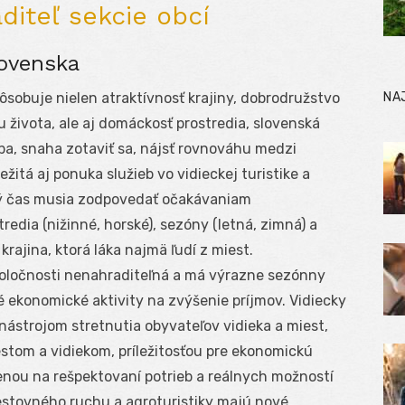
aditeľ sekcie obcí
lovenska
NA
sobuje nielen atraktívnosť krajiny, dobrodružstvo
 života, ale aj domáckosť prostredia, slovenská
ba, snaha zotaviť sa, nájsť rovnováhu medzi
ežitá aj ponuka služieb vo vidieckej turistike a
ľný čas musia zodpovedať očakávaniam
redia (nižinné, horské), sezóny (letná, zimná) a
rajina, ktorá láka najmä ľudí z miest.
poločnosti nenahraditeľná a má výrazne sezónny
né ekonomické aktivity na zvýšenie príjmov. Vidiecky
nástrojom stretnutia obyvateľov vidieka a miest,
tom a vidiekom, príležitosťou pre ekonomickú
enou na rešpektovaní potrieb a reálnych možností
estovného ruchu a agroturistiky majú nové