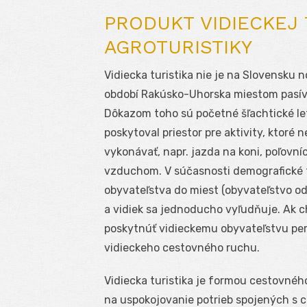
PRODUKT VIDIECKEJ 
AGROTURISTIKY
Vidiecka turistika nie je na Slovensku
období Rakúsko-Uhorska miestom pasív
Dôkazom toho sú početné šľachtické let
poskytoval priestor pre aktivity, ktor
vykonávať, napr. jazda na koni, poľovní
vzduchom. V súčasnosti demografické 
obyvateľstva do miest (obyvateľstvo od
a vidiek sa jednoducho vyľudňuje. Ak 
poskytnúť vidieckemu obyvateľstvu persp
vidieckeho cestovného ruchu.
Vidiecka turistika je formou cestovné
na uspokojovanie potrieb spojených s c