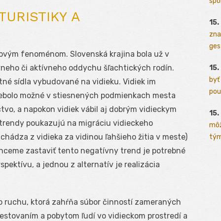
spo
TURISTIKY A
15.
zna
ges
 novým fenoménom. Slovenská krajina bola už v
neho či aktívneho oddychu šľachtických rodín.
15.
byť
né sídla vybudované na vidieku. Vidiek im
pou
é nebolo možné v stiesnených podmienkach mesta
ctvo, a napokon vidiek vábil aj dobrým vidieckym
15.
trendy poukazujú na migráciu vidieckeho
môž
chádza z vidieka za vidinou ľahšieho žitia v meste)
tým
chceme zastaviť tento negatívny trend je potrebné
ektívu, a jednou z alternatív je realizácia
ho ruchu, ktorá zahŕňa súbor činností zameraných
estovaním a pobytom ľudí vo vidieckom prostredí a