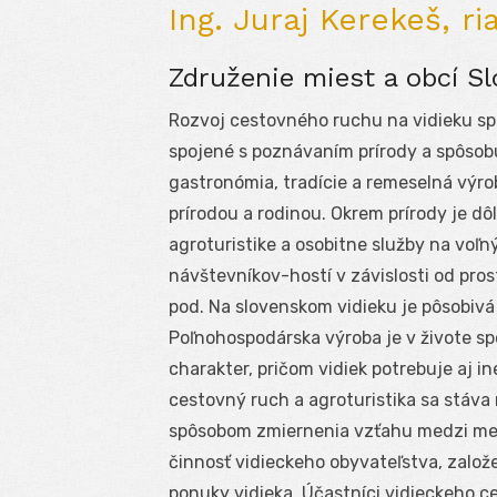
Ing. Juraj Kerekeš, ri
Združenie miest a obcí S
Rozvoj cestovného ruchu na vidieku spô
spojené s poznávaním prírody a spôsobu
gastronómia, tradície a remeselná výro
prírodou a rodinou. Okrem prírody je dôl
agroturistike a osobitne služby na vo
návštevníkov-hostí v závislosti od prost
pod. Na slovenskom vidieku je pôsobivá k
Poľnohospodárska výroba je v živote s
charakter, pričom vidiek potrebuje aj i
cestovný ruch a agroturistika sa stáva 
spôsobom zmiernenia vzťahu medzi mes
činnosť vidieckeho obyvateľstva, založ
ponuky vidieka. Účastníci vidieckeho c