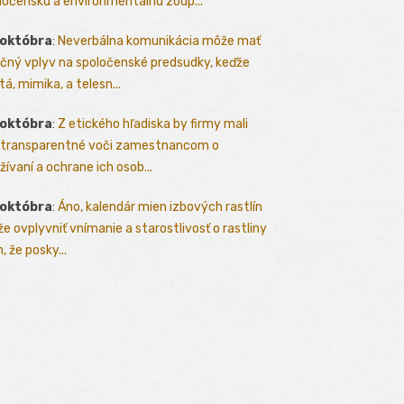
ločenskú a environmentálnu zodp...
 októbra
:
Neverbálna komunikácia môže mať
čný vplyv na spoločenské predsudky, keďže
tá, mimika, a telesn...
 októbra
:
Z etického hľadiska by firmy mali
 transparentné voči zamestnancom o
žívaní a ochrane ich osob...
 októbra
:
Áno, kalendár mien izbových rastlín
e ovplyvniť vnímanie a starostlivosť o rastliny
, že posky...