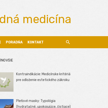
odná medicína
X
PORADŇA
KONTAKT
JNOVŠIE
Kontraindikácie: Medicínske kritériá
pre odloženie estetického zákroku
Pleťové masky: Typológia
(hydratačné, upokojujúce, čistiace)