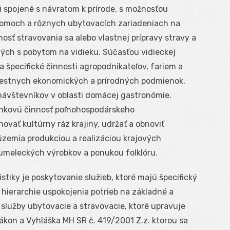
i spojené s návratom k prírode, s možnosťou
domoch a rôznych ubytovacích zariadeniach na
osť stravovania sa alebo vlastnej prípravy stravy a
ých s pobytom na vidieku. Súčasťou vidieckej
ŕňa špecifické činnosti agropodnikateľov, fariem a
estnych ekonomických a prírodných podmienok,
ávštevníkov v oblasti domácej gastronómie.
lnkovú činnosť poľnohospodárskeho
vať kultúrny ráz krajiny, udržať a obnoviť
územia produkciou a realizáciou krajových
umeleckých výrobkov a ponukou folklóru.
stiky je poskytovanie služieb, ktoré majú špecifický
a hierarchie uspokojenia potrieb na základné a
služby ubytovacie a stravovacie, ktoré upravuje
ákon a Vyhláška MH SR č. 419/2001 Z.z. ktorou sa