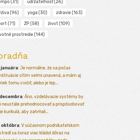
empo
(31)
udržateľnosť
(26)
ýživa
(96)
yoga
(30)
zdravie
(163)
port
(71)
ŽP
(58)
život
(109)
ivotné prostredie
(144)
oradňa
 januára
:
Je normálne, že sa počas
štruácie cítim veľmi unavená, a mám aj
iek tomu cvičiť, alebo je lep...
 decembra
:
Áno, vzdelávacie systémy by
i neustále prehodnocovať a prispôsobovať
e kurikulá, aby zahŕňali...
 októbra
:
V súčasnom podnikateľskom
stredí sa čoraz viac kládol dôraz na