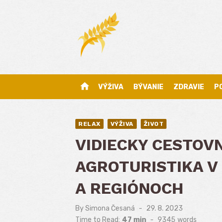
Skip
to
content
home
VÝŽIVA
BÝVANIE
ZDRAVIE
P
RELAX
VÝŽIVA
ŽIVOT
VIDIECKY CESTOV
AGROTURISTIKA V
A REGIÓNOCH
By
Simona Česaná
Posted
29. 8. 2023
on
Time to Read:
47 min
-
9345
words