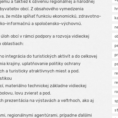
jemu a taktiež k oživeniu regionálnej a národnej
obyvateľov obcí. Z obsahového vymedzenia
h
lýva, že môže spĺňať funkciu ekonomickú, zdravotno-
k
cko-informačnú a spoločensko-výchovnú.
n
loh obcí v rámci podpory a rozvoja vidieckej
ob
h oblastiach:
p
p
o integrácia do turistických aktivít a do celkovej
mia krajiny, uplatňovanie politiky ochrany
p
ch a turisticky atraktívnych miest a pod.
r
stikou
r
í, materiálno technickej základne vidieckej
r
ybolovu, lovu zvierat a pod.
ich prezentácia na výstavách a veľtrhoch, ako aj
s
s
mi, regionálnymi agentúrami, prípadne ďalšími