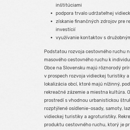
inštitúciami
podpora trvalo udržateľnej vidiecke
získanie finančných zdrojov pre r
investícií
využívanie kontaktov s družobným
Podstatou rozvoja cestovného ruchu na 
masového cestovného ruchu k individu
Obce na Slovensku majú rôznorodý príro
v prospech rozvoja vidieckej turistiky a
lokalizácia obcí, ktoré majú nížinný, po
rekreačné zázemie a miestna kultúra. 
prostredí s vhodnou urbanistickou štru
rozptýlené osídlenie-osady, samoty, la
vidieckej turistiky a agroturistiky. Rek
produktu cestovného ruchu, ktorý je p