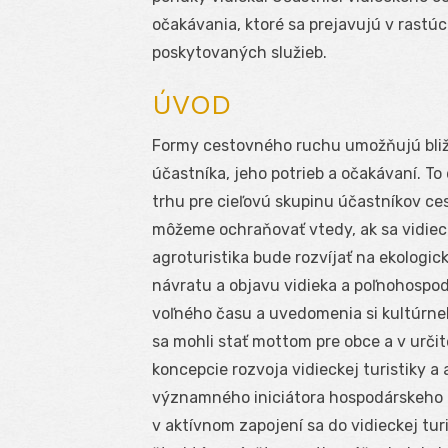
očakávania, ktoré sa prejavujú v rastúce
poskytovaných služieb.
ÚVOD
Formy cestovného ruchu umožňujú bližš
účastníka, jeho potrieb a očakávaní. To
trhu pre cieľovú skupinu účastníkov c
môžeme ochraňovať vtedy, ak sa vidieck
agroturistika bude rozvíjať na ekologick
návratu a objavu vidieka a poľnohospodá
voľného času a uvedomenia si kultúrneh
sa mohli stať mottom pre obce a v určite
koncepcie rozvoja vidieckej turistiky a 
významného iniciátora hospodárskeho r
v aktívnom zapojení sa do vidieckej turi