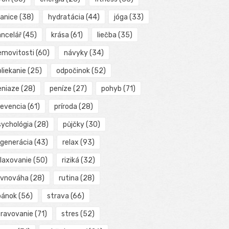
ranice
(38)
hydratácia
(44)
jóga
(33)
ancelář
(45)
krása
(61)
liečba
(35)
emovitosti
(60)
návyky
(34)
liekanie
(25)
odpočinok
(52)
eniaze
(28)
peníze
(27)
pohyb
(71)
revencia
(61)
príroda
(28)
sychológia
(28)
půjčky
(30)
egenerácia
(43)
relax
(93)
elaxovanie
(50)
riziká
(32)
ovnováha
(28)
rutina
(28)
pánok
(56)
strava
(66)
travovanie
(71)
stres
(52)