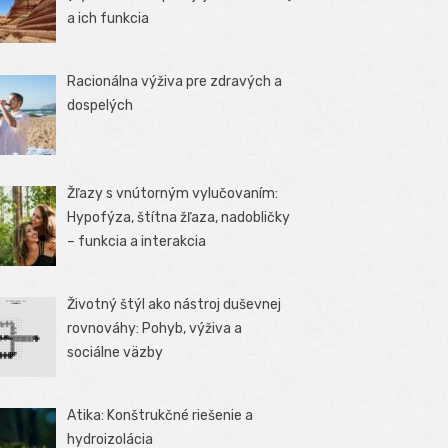
a ich funkcia
Racionálna výživa pre zdravých a
dospelých
Žľazy s vnútorným vylučovaním:
Hypofýza, štítna žľaza, nadobličky
– funkcia a interakcia
Životný štýl ako nástroj duševnej
rovnováhy: Pohyb, výživa a
sociálne väzby
Atika: Konštrukčné riešenie a
hydroizolácia