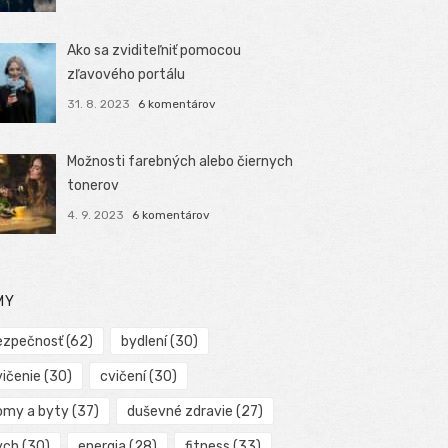
Ako sa zviditeľniť pomocou
zľavového portálu
31. 8. 2023
6 komentárov
Možnosti farebných alebo čiernych
tonerov
4. 9. 2023
6 komentárov
MY
ezpečnosť
(62)
bydlení
(30)
vičenie
(30)
cvičení
(30)
omy a byty
(37)
duševné zdravie
(27)
ych
(30)
energia
(28)
fitness
(33)