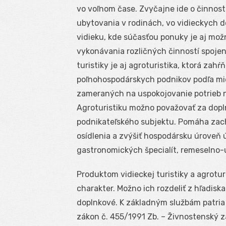
vo voľnom čase. Zvyčajne ide o činnost
ubytovania v rodinách, vo vidieckych 
vidieku, kde súčasťou ponuky je aj možn
vykonávania rozličných činností spojen
turistiky je aj agroturistika, ktorá zah
poľnohospodárskych podnikov podľa mi
zameraných na uspokojovanie potrieb n
Agroturistiku možno považovať za dop
podnikateľského subjektu. Pomáha zacho
osídlenia a zvýšiť hospodársku úroveň 
gastronomických špecialít, remeselno-
Produktom vidieckej turistiky a agroturi
charakter. Možno ich rozdeliť z hľadisk
doplnkové. K základným službám patria 
zákon č. 455/1991 Zb. – Živnostenský z