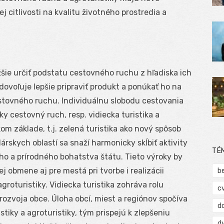
j citlivosti na kvalitu životného prostredia a
ie určiť podstatu cestovného ruchu z hľadiska ich
 dovoľuje lepšie pripraviť produkt a ponúkať ho na
estovného ruchu. Individuálnu slobodu cestovania
y cestovný ruch, resp. vidiecka turistika a
om základe, t.j. zelená turistika ako nový spôsob
rskych oblastí sa snaží harmonicky skĺbiť aktivity
TÉ
o a prírodného bohatstva štátu. Tieto výroky by
j obmene aj pre mestá pri tvorbe i realizácii
b
agroturistiky. Vidiecka turistika zohráva rolu
c
ozvoja obce. Úloha obcí, miest a regiónov spočíva
d
stiky a agroturistiky, tým prispejú k zlepšeniu
d