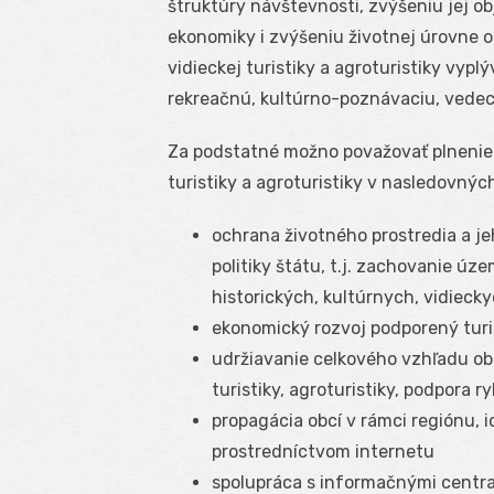
štruktúry návštevnosti, zvýšeniu jej ob
ekonomiky i zvýšeniu životnej úrovne 
vidieckej turistiky a agroturistiky vyp
rekreačnú, kultúrno-poznávaciu, vede
Za podstatné možno považovať plnenie ú
turistiky a agroturistiky v nasledovnýc
ochrana životného prostredia a jeh
politiky štátu, t.j. zachovanie úze
historických, kultúrnych, vidiecky
ekonomický rozvoj podporený turi
udržiavanie celkového vzhľadu obc
turistiky, agroturistiky, podpora r
propagácia obcí v rámci regiónu, 
prostredníctvom internetu
spolupráca s informačnými centra