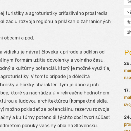
t
v
j turistiky a agroturistiky príťažlivého prostredia
ealizáciu rozvoja regiónu a prilákanie zahraničných
š
ž
i obcami a pod.
P
vidieku je návrat človeka k prírode a odklon od
álnym formám užitia dovolenky a voľného času.
26.
dný a kultúrny potenciál, ktorý je možné využiť aj
men
 agroturistiky. V tomto prípade je dôležitá
napr
dhorský a horský charakter. Tým je dané aj ich
17.
Obce, ktoré sa nachádzajú v rekreačne hodnotnom
mal
ktúrou a ľudovou architektúrou (kompaktné sídla,
svoj
zy) možno pokladať za potenciálnu rezervu rozvoja
reačný a kultúrny potenciál týchto obcí tvorí súčasť
24.
pro
redmetom ponuky väčšiny obcí na Slovensku.