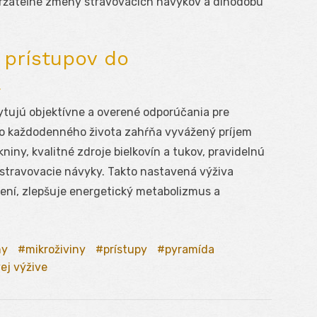
držateľné zmeny stravovacích návykov a dlhodobú
 prístupov do
a
ytujú objektívne a overené odporúčania pre
 do každodenného života zahŕňa vyvážený príjem
niny, kvalitné zdroje bielkovín a tukov, pravidelnú
stravovacie návyky. Takto nastavená výživa
rení, zlepšuje energetický metabolizmus a
ny
mikroživiny
prístupy
pyramída
ej výžive