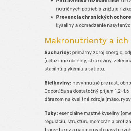
Potravinová rozmanitosť:
konz
nutričných potrieb a znižuje rizi
Prevencia chronických ochore
kyseliny a obmedzenie nasytených
Makronutrienty a ich 
Sacharidy:
primárny zdroj energie, o
(celozrnné obilniny, strukoviny, zelen
stabilnú glykémiu a satietu.
Bielkoviny:
nevyhnutné pre rast, obno
Odporúča sa dostatočný príjem 1,2–1,6 
dôrazom na kvalitné zdroje (mäso, ryby, 
Tuky:
esenciálne mastné kyseliny (om
reguláciu, štruktúru membrán a protiz
trans-tukov a nadmerných nasytených