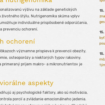
spo
sonalizovanú výživu na základe genetických
15.
a životného štýlu. Nutrigenomika skúma vplyv
zna
ges
a umožňuje individuálne prispôsobené odporúčania,
 a prevenciu ochorení.
15.
byť
ch ochorení
pou
ôkazoch významne prispieva k prevencii obezity,
15.
émie, osteoporózy a niektorých typov rakoviny.
môž
 a primeraný príjem makro- a mikronutrientov je
tým
viorálne aspekty
adňujú aj psychologické faktory, ako sú motivácia,
ontrola porcií a zvládanie emocionálneho jedenia.