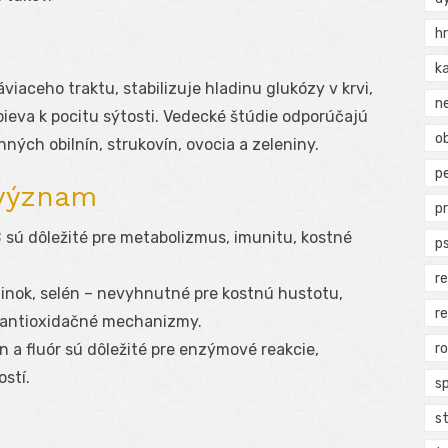
h
k
viaceho traktu, stabilizuje hladinu glukózy v krvi,
n
pieva k pocitu sýtosti. Vedecké štúdie odporúčajú
ob
ných obilnín, strukovín, ovocia a zeleniny.
p
 význam
p
 B sú dôležité pre metabolizmus, imunitu, kostné
p
r
 zinok, selén – nevyhnutné pre kostnú hustotu,
r
a antioxidačné mechanizmy.
r
 a fluór sú dôležité pre enzýmové reakcie,
stí.
s
s