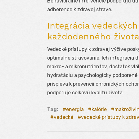
Behaviorálne intervencie podporujú u
adherence k zdravej strave.
Integrácia vedeckých
každodenného život
Vedecké prístupy k zdravej výžive posk
optimálne stravovanie. Ich integrácia
makro- a mikronutrientov, dostatok vlák
hydratáciu a psychologicky podporené 
prispieva k prevencii chronických ocho
podporuje celkovú kvalitu života.
Tag:
energia
kalórie
makroživi
vedecké
vedecké prístupy k zdrav