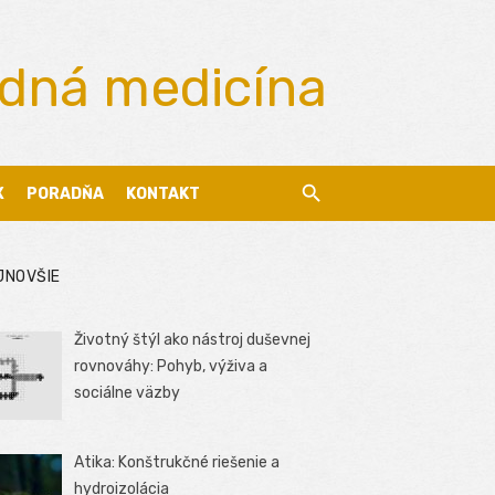
odná medicína
X
PORADŇA
KONTAKT
JNOVŠIE
Životný štýl ako nástroj duševnej
rovnováhy: Pohyb, výživa a
sociálne väzby
Atika: Konštrukčné riešenie a
hydroizolácia