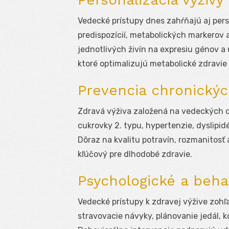
Vedecké prístupy dnes zahŕňajú aj per
predispozícií, metabolických markerov 
jednotlivých živín na expresiu génov 
ktoré optimalizujú metabolické zdravie
Prevencia chronický
Zdravá výživa založená na vedeckých d
cukrovky 2. typu, hypertenzie, dyslipid
Dôraz na kvalitu potravín, rozmanitosť
kľúčový pre dlhodobé zdravie.
Psychologické a beha
Vedecké prístupy k zdravej výžive zohľ
stravovacie návyky, plánovanie jedál, k