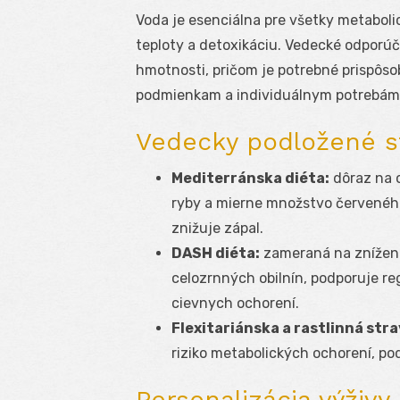
Voda je esenciálna pre všetky metabolic
teploty a detoxikáciu. Vedecké odporú
hmotnosti, pričom je potrebné prispôsob
podmienkam a individuálnym potrebám
Vedecky podložené s
Mediterránska diéta:
dôraz na o
ryby a mierne množstvo červeného
znižuje zápal.
DASH diéta:
zameraná na zníženie
celozrnných obilnín, podporuje re
cievnych ochorení.
Flexitariánska a rastlinná stra
riziko metabolických ochorení, po
Personalizácia výživy