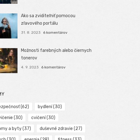
Ako sa zviditeľniť pomocou
zľavového portálu
31. 8. 2023
6 komentárov
Možnosti farebných alebo čiernych
tonerov
4. 9. 2023
6 komentárov
MY
ezpečnosť
(62)
bydlení
(30)
vičenie
(30)
cvičení
(30)
omy a byty
(37)
duševné zdravie
(27)
ych
(30)
energia
(28)
fitness
(33)