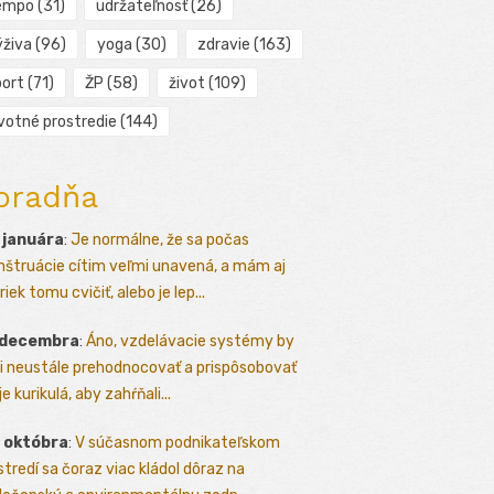
empo
(31)
udržateľnosť
(26)
ýživa
(96)
yoga
(30)
zdravie
(163)
port
(71)
ŽP
(58)
život
(109)
ivotné prostredie
(144)
oradňa
 januára
:
Je normálne, že sa počas
štruácie cítim veľmi unavená, a mám aj
iek tomu cvičiť, alebo je lep...
 decembra
:
Áno, vzdelávacie systémy by
i neustále prehodnocovať a prispôsobovať
e kurikulá, aby zahŕňali...
 októbra
:
V súčasnom podnikateľskom
stredí sa čoraz viac kládol dôraz na