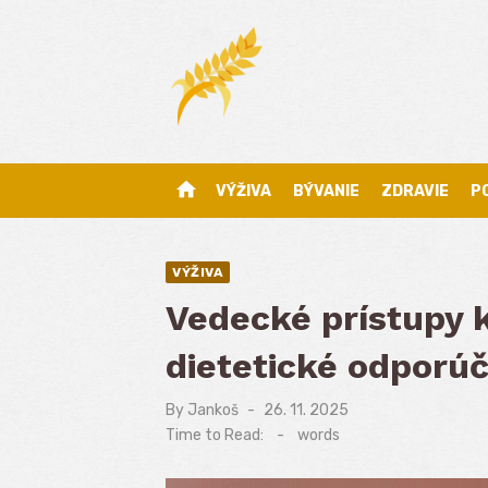
Skip
to
content
home
VÝŽIVA
BÝVANIE
ZDRAVIE
P
VÝŽIVA
Vedecké prístupy k
dietetické odporú
By
Jankoš
Posted
26. 11. 2025
on
Time to Read:
-
words