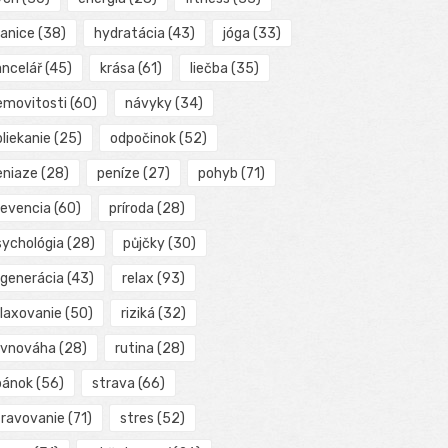
ranice
(38)
hydratácia
(43)
jóga
(33)
ancelář
(45)
krása
(61)
liečba
(35)
emovitosti
(60)
návyky
(34)
liekanie
(25)
odpočinok
(52)
eniaze
(28)
peníze
(27)
pohyb
(71)
revencia
(60)
príroda
(28)
sychológia
(28)
půjčky
(30)
egenerácia
(43)
relax
(93)
elaxovanie
(50)
riziká
(32)
ovnováha
(28)
rutina
(28)
pánok
(56)
strava
(66)
travovanie
(71)
stres
(52)