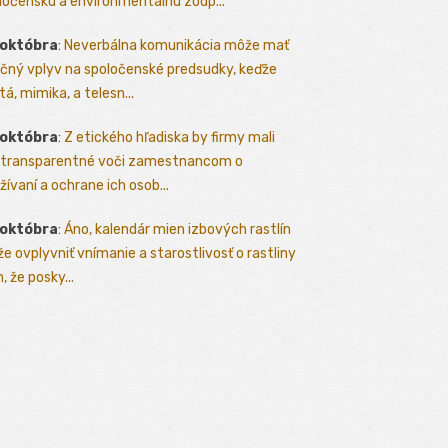
ločenskú a environmentálnu zodp...
 októbra
:
Neverbálna komunikácia môže mať
čný vplyv na spoločenské predsudky, keďže
tá, mimika, a telesn...
 októbra
:
Z etického hľadiska by firmy mali
 transparentné voči zamestnancom o
žívaní a ochrane ich osob...
 októbra
:
Áno, kalendár mien izbových rastlín
e ovplyvniť vnímanie a starostlivosť o rastliny
, že posky...