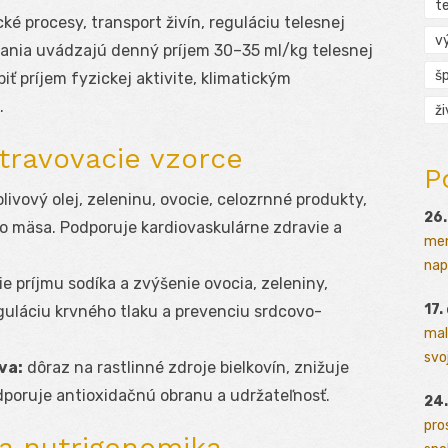
t
ké procesy, transport živín, reguláciu telesnej
v
čania uvádzajú denný príjem 30–35 ml/kg telesnej
š
iť príjem fyzickej aktivite, klimatickým
.
ž
travovacie vzorce
P
livový olej, zeleninu, ovocie, celozrnné produkty,
26.
 mäsa. Podporuje kardiovaskulárne zdravie a
men
napr
 príjmu sodíka a zvýšenie ovocia, zeleniny,
17.
guláciu krvného tlaku a prevenciu srdcovo-
mal
svoj
va:
dôraz na rastlinné zdroje bielkovín, znižuje
dporuje antioxidačnú obranu a udržateľnosť.
24.
pro
 a nutrigenomika