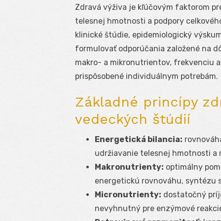
Zdravá výživa je kľúčovým faktorom pr
telesnej hmotnosti a podpory celkového
klinické štúdie, epidemiologický výsk
formulovať odporúčania založené na dô
makro- a mikronutrientov, frekvenciu a 
prispôsobené individuálnym potrebám.
Základné princípy zdr
vedeckých štúdií
Energetická bilancia:
rovnováha
udržiavanie telesnej hmotnosti a m
Makronutrienty:
optimálny pome
energetickú rovnováhu, syntézu s
Micronutrienty:
dostatočný príj
nevyhnutný pre enzýmové reakcie,