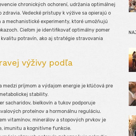
evencie chronických ochorení, udržania optimálnej
 zdravia. Vedecké prístupy k výžive sa opierajú o
um a mechanistické experimenty, ktoré umožňujú
kazoch. Cieľom je identifikovať optimálny pomer
NA
kvalitu potravín, ako aj stratégie stravovania
avej výživy podľa
 medzi príjmom a výdajom energie je kľúčová pre
etabolickej stability.
r sacharidov, bielkovín a tukov podporuje
valových proteínov a hormonálnu reguláciu.
em vitamínov, minerálov a stopových prvkov je
 imunitu a kognitívne funkcie.