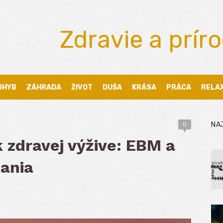
Zdravie a prír
OHYB
ZÁHRADA
ŽIVOT
DUŠA
KRÁSA
PRÁCA
RELA
NA
0
 zdravej výžive: EBM a
čania