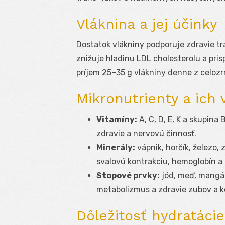
Vláknina a jej účinky
Dostatok vlákniny podporuje zdravie trá
znižuje hladinu LDL cholesterolu a pris
príjem 25–35 g vlákniny denne z celozrn
Mikronutrienty a ich
Vitamíny:
A, C, D, E, K a skupina
zdravie a nervovú činnosť.
Minerály:
vápnik, horčík, železo,
svalovú kontrakciu, hemoglobín 
Stopové prvky:
jód, meď, mangán
metabolizmus a zdravie zubov a ko
Dôležitosť hydratácie