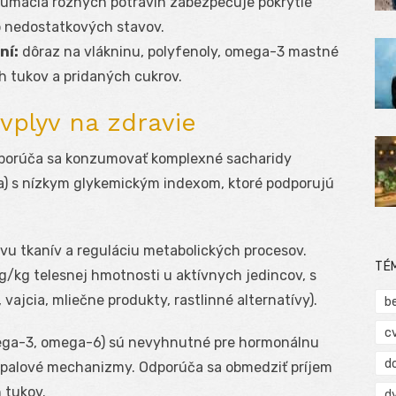
umácia rôznych potravín zabezpečuje pokrytie
ko nedostatkových stavov.
ní:
dôraz na vlákninu, polyfenoly, omega-3 mastné
 tukov a pridaných cukrov.
vplyv na zdravie
dporúča sa konzumovať komplexné sacharidy
ina) s nízkym glykemickým indexom, ktoré podporujú
vu tkanív a reguláciu metabolických procesov.
TÉ
g/kg telesnej hmotnosti u aktívnych jedincov, s
vajcia, mliečne produkty, rastlinné alternatívy).
b
c
ega-3, omega-6) sú nevyhnutné pre hormonálnu
d
ápalové mechanizmy. Odporúča sa obmedziť príjem
 tukov.
d