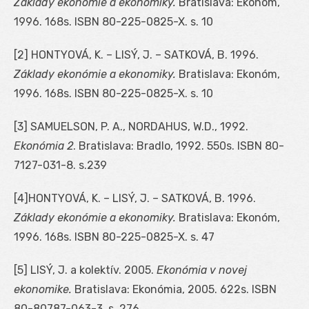
Základy ekonómie a ekonomiky.
Bratislava: Ekonóm,
1996. 168s. ISBN 80-225-0825-X. s. 10
[2] HONTYOVÁ, K. – LISÝ, J. – SATKOVÁ, B. 1996.
Základy ekonómie a ekonomiky.
Bratislava: Ekonóm,
1996. 168s. ISBN 80-225-0825-X. s. 10
[3] SAMUELSON, P. A., NORDAHUS, W.D., 1992.
Ekonómia 2
. Bratislava: Bradlo, 1992. 550s. ISBN 80-
7127-031-8. s.239
[4]HONTYOVÁ, K. – LISÝ, J. – SATKOVÁ, B. 1996.
Základy ekonómie a ekonomiky.
Bratislava: Ekonóm,
1996. 168s. ISBN 80-225-0825-X. s. 47
[5] LISÝ, J. a kolektív. 2005.
Ekonómia v novej
ekonomike.
Bratislava: Ekonómia, 2005. 622s. ISBN
80-80787-063-3. s. 276