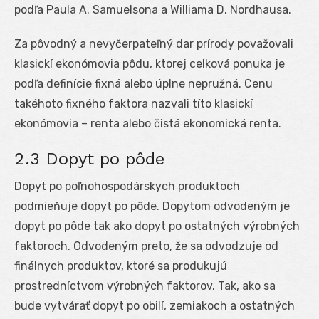
podľa Paula A. Samuelsona a Williama D. Nordhausa.
Za pôvodný a nevyčerpateľný dar prírody považovali
klasickí ekonómovia pôdu, ktorej celková ponuka je
podľa definície fixná alebo úplne nepružná. Cenu
takéhoto fixného faktora nazvali títo klasickí
ekonómovia – renta alebo čistá ekonomická renta.
2.3 Dopyt po pôde
Dopyt po poľnohospodárskych produktoch
podmieňuje dopyt po pôde. Dopytom odvodeným je
dopyt po pôde tak ako dopyt po ostatných výrobných
faktoroch. Odvodeným preto, že sa odvodzuje od
finálnych produktov, ktoré sa produkujú
prostredníctvom výrobných faktorov. Tak, ako sa
bude vytvárať dopyt po obilí, zemiakoch a ostatných