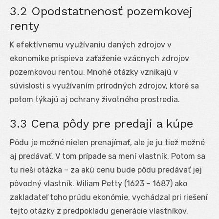
3.2 Opodstatnenosť pozemkovej
renty
K efektívnemu využívaniu daných zdrojov v
ekonomike prispieva zaťaženie vzácnych zdrojov
pozemkovou rentou. Mnohé otázky vznikajú v
súvislosti s využívaním prírodných zdrojov, ktoré sa
potom týkajú aj ochrany životného prostredia.
3.3 Cena pôdy pre predaji a kúpe
Pôdu je možné nielen prenajímať, ale je ju tiež možné
aj predávať. V tom prípade sa mení vlastník. Potom sa
tu rieši otázka – za akú cenu bude pôdu predávať jej
pôvodný vlastník. Wiliam Petty (1623 – 1687) ako
zakladateľ toho prúdu ekonómie, vychádzal pri riešení
tejto otázky z predpokladu generácie vlastníkov.