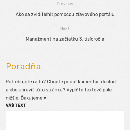
Previous
Navigácia
Previous
Ako sa zviditeľniť pomocou zľavového portálu
v
post:
Next
článku
Next
Manažment na začiatku 3. tisícročia
post:
Poradňa
Potrebujete radu? Chcete pridať komentár, doplniť
alebo upraviť túto stránku? Vyplňte textové pole
nižšie. Ďakujeme ♥
VÁŠ TEXT