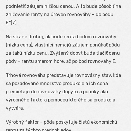
podnietiť záujem nižšou cenou. A to bude pôsobiť na
znižovanie renty na úroveň rovnováhy – do bodu
E.“[7]
Na strane druhej, ak bude renta bodom rovnováhy
(nízka cena), vlastníci nemajú záujem ponúkať pôdu
za takú nízku cenu. Zvýšený dopyt bude tlačiť cenu
pôdy – rentu smerom hore, až po bod rovnováhy E.
Trhová rovnováha predstavuje rovnovážny stav, kde
sa požadované množstvo produkcie a ich cena
premietajú do rovnováhy dopytu a ponuky ako
výrobného faktora pomocou ktorého sa produkcia
vytvára.
Výrobný faktor – pôda poskytuje čistú ekonomickú
rentu za týchto predpokladov: