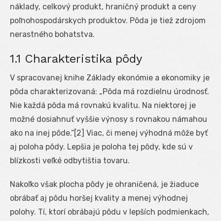
náklady, celkový produkt, hraničný produkt a ceny
poľnohospodárskych produktov. Pôda je tiež zdrojom
nerastného bohatstva.
1.1 Charakteristika pôdy
V spracovanej knihe Základy ekonómie a ekonomiky je
pôda charakterizovaná: „Pôda má rozdielnu úrodnosť.
Nie každá pôda má rovnakú kvalitu. Na niektorej je
možné dosiahnuť vyššie výnosy s rovnakou námahou
ako na inej pôde.“[2] Viac, či menej výhodná môže byť
aj poloha pôdy. Lepšia je poloha tej pôdy, kde sú v
blízkosti veľké odbytištia tovaru.
Nakoľko však plocha pôdy je ohraničená, je žiaduce
obrábať aj pôdu horšej kvality a menej výhodnej
polohy. Tí, ktorí obrábajú pôdu v lepších podmienkach,