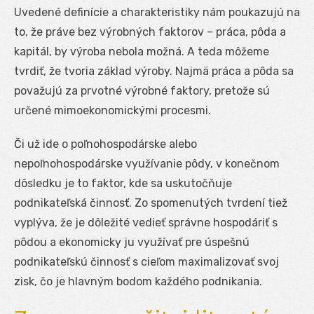
Uvedené definície a charakteristiky nám poukazujú na
to, že práve bez výrobných faktorov – práca, pôda a
kapitál, by výroba nebola možná. A teda môžeme
tvrdiť, že tvoria základ výroby. Najmä práca a pôda sa
považujú za prvotné výrobné faktory, pretože sú
určené mimoekonomickými procesmi.
Či už ide o poľnohospodárske alebo
nepoľnohospodárske využívanie pôdy, v konečnom
dôsledku je to faktor, kde sa uskutočňuje
podnikateľská činnosť. Zo spomenutých tvrdení tiež
vyplýva, že je dôležité vedieť správne hospodáriť s
pôdou a ekonomicky ju využívať pre úspešnú
podnikateľskú činnosť s cieľom maximalizovať svoj
zisk, čo je hlavným bodom každého podnikania.