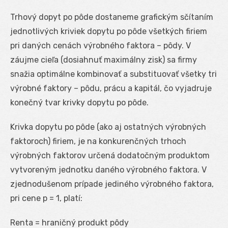
Trhový dopyt po pôde dostaneme grafickým sčítaním
jednotlivých kriviek dopytu po pôde všetkých firiem
pri daných cenách výrobného faktora – pôdy. V
záujme cieľa (dosiahnuť maximálny zisk) sa firmy
snažia optimálne kombinovať a substituovať všetky tri
výrobné faktory – pôdu, prácu a kapitál, čo vyjadruje
konečný tvar krivky dopytu po pôde.
Krivka dopytu po pôde (ako aj ostatných výrobných
faktoroch) firiem, je na konkurenčných trhoch
výrobných faktorov určená dodatočným produktom
vytvoreným jednotku daného výrobného faktora. V
zjednodušenom prípade jediného výrobného faktora,
pri cene p = 1, platí:
Renta = hraničný produkt pôdy