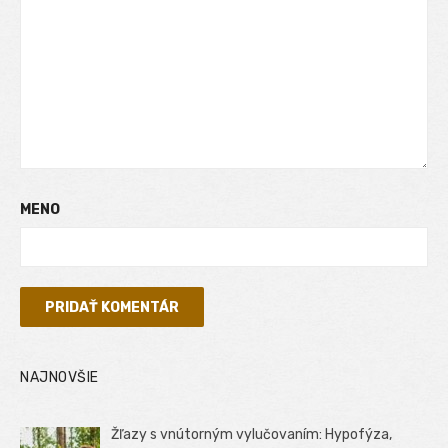
MENO
NAJNOVŠIE
Žľazy s vnútorným vylučovaním: Hypofýza,