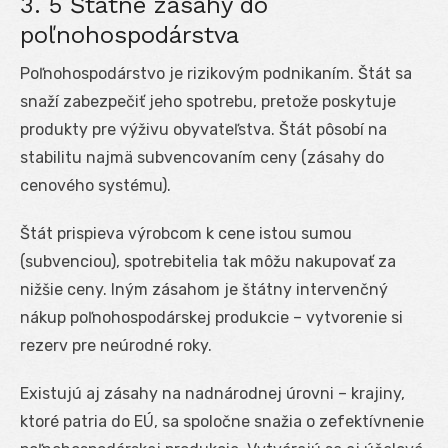
3. 5 Štátne zásahy do
poľnohospodárstva
Poľnohospodárstvo je rizikovým podnikaním. Štát sa
snaží zabezpečiť jeho spotrebu, pretože poskytuje
produkty pre výživu obyvateľstva. Štát pôsobí na
stabilitu najmä subvencovaním ceny (zásahy do
cenového systému).
Štát prispieva výrobcom k cene istou sumou
(subvenciou), spotrebitelia tak môžu nakupovať za
nižšie ceny. Iným zásahom je štátny intervenčný
nákup poľnohospodárskej produkcie – vytvorenie si
rezerv pre neúrodné roky.
Existujú aj zásahy na nadnárodnej úrovni – krajiny,
ktoré patria do EÚ, sa spoločne snažia o zefektívnenie