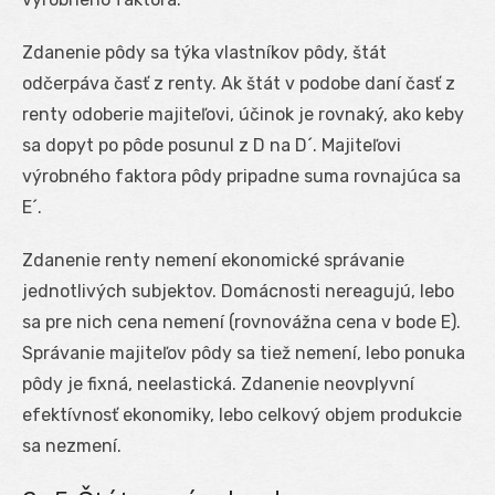
Zdanenie pôdy sa týka vlastníkov pôdy, štát
odčerpáva časť z renty. Ak štát v podobe daní časť z
renty odoberie majiteľovi, účinok je rovnaký, ako keby
sa dopyt po pôde posunul z D na D´. Majiteľovi
výrobného faktora pôdy pripadne suma rovnajúca sa
E´.
Zdanenie renty nemení ekonomické správanie
jednotlivých subjektov. Domácnosti nereagujú, lebo
sa pre nich cena nemení (rovnovážna cena v bode E).
Správanie majiteľov pôdy sa tiež nemení, lebo ponuka
pôdy je fixná, neelastická. Zdanenie neovplyvní
efektívnosť ekonomiky, lebo celkový objem produkcie
sa nezmení.