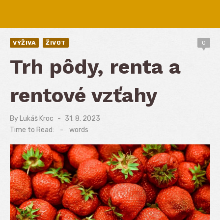
VÝŽIVA
ŽIVOT
0
Trh pôdy, renta a
rentové vzťahy
By
Lukáš Kroc
Posted
31. 8. 2023
on
Time to Read:
-
words