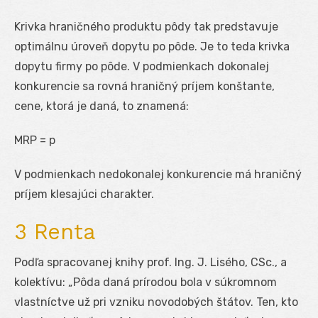
Krivka hraničného produktu pôdy tak predstavuje
optimálnu úroveň dopytu po pôde. Je to teda krivka
dopytu firmy po pôde. V podmienkach dokonalej
konkurencie sa rovná hraničný príjem konštante,
cene, ktorá je daná, to znamená:
MRP = p
V podmienkach nedokonalej konkurencie má hraničný
príjem klesajúci charakter.
3 Renta
Podľa spracovanej knihy prof. Ing. J. Lisého, CSc., a
kolektívu: „Pôda daná prírodou bola v súkromnom
vlastníctve už pri vzniku novodobých štátov. Ten, kto