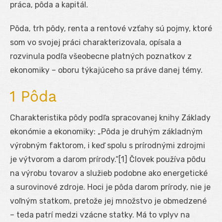
práca, pôda a kapitál.
Pôda, trh pôdy, renta a rentové vzťahy sú pojmy, ktoré
som vo svojej práci charakterizovala, opísala a
rozvinula podľa všeobecne platných poznatkov z
ekonomiky – oboru týkajúceho sa práve danej témy.
1 Pôda
Charakteristika pôdy podľa spracovanej knihy Základy
ekonómie a ekonomiky: „Pôda je druhým základným
výrobným faktorom, i keď spolu s prírodnými zdrojmi
je výtvorom a darom prírody.“[1] Človek používa pôdu
na výrobu tovarov a služieb podobne ako energetické
a surovinové zdroje. Hoci je pôda darom prírody, nie je
voľným statkom, pretože jej množstvo je obmedzené
– teda patrí medzi vzácne statky. Má to vplyv na