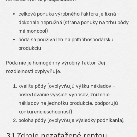
celková ponuka výrobného faktora je fixná –
dokonale nepružná (strana ponuky na trhu pôdy
má monopol)
pôda sa používa len na poľnohospodársku
produkciu
Pôda nie je homogénny výrobný faktor. Jej
rozdielnosti ovplyvňuje:
kvalita pôdy (ovplyvňujú výšku nákladov –
poskytovanie vyšších výnosov, zníženie
nákladov na jednotku produkcie, podporujú
konkurencieschopnosť)
poloha pôdy (ovplyvňuje výsledky podnikania).
3.1 Zdroje nezaťažené rentou