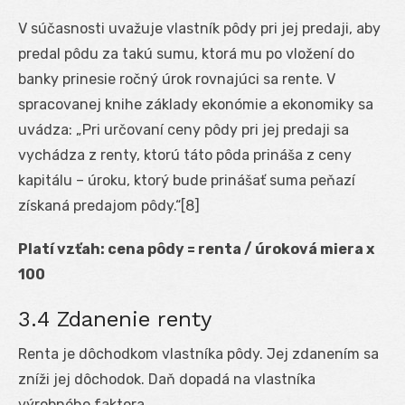
V súčasnosti uvažuje vlastník pôdy pri jej predaji, aby
predal pôdu za takú sumu, ktorá mu po vložení do
banky prinesie ročný úrok rovnajúci sa rente. V
spracovanej knihe základy ekonómie a ekonomiky sa
uvádza: „Pri určovaní ceny pôdy pri jej predaji sa
vychádza z renty, ktorú táto pôda prináša z ceny
kapitálu – úroku, ktorý bude prinášať suma peňazí
získaná predajom pôdy.“[8]
Platí vzťah: cena pôdy = renta / úroková miera x
100
3.4 Zdanenie renty
Renta je dôchodkom vlastníka pôdy. Jej zdanením sa
zníži jej dôchodok. Daň dopadá na vlastníka
výrobného faktora.