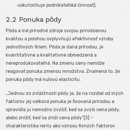
uskutočňuje podnikateľská činnosť),
2.2 Ponuka pôdy
Pôda a iné prírodné zdroje svojou prirodzenou
kvalitou a polohou ovplyvňujú efektívnosť výroby
jednotlivých firiem. Pôda je daná prírodou, je
kvantitatívne a kvalitatívne obmedzená a
nereprodukovateľná. Na zmenu ceny nemôže
reagovať ponuka zmenou množstva. Znamená to, že
ponuka pôdy má nulovú elasticitu.
„Jednou zo zvláštností pôdy je, že na rozdiel od iných
faktorov jej celková ponuka je fixovaná prírodou a
spravidla ju nemožno zvýšiť, keď sa zvýši cena pôdy,
alebo znížiť, keď sa zníži cena pôdy“[3] –
charakteristika renty ako výnosu fixných faktorov