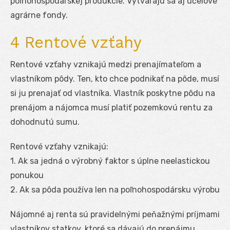
poľnohospodárskej produkcie. Vytvárajú sa aj účelové
agrárne fondy.
4 Rentové vzťahy
Rentové vzťahy vznikajú medzi prenajímateľom a
vlastníkom pôdy. Ten, kto chce podnikať na pôde, musí
si ju prenajať od vlastníka. Vlastník poskytne pôdu na
prenájom a nájomca musí platiť pozemkovú rentu za
dohodnutú sumu.
Rentové vzťahy vznikajú:
1. Ak sa jedná o výrobný faktor s úplne neelastickou
ponukou
2. Ak sa pôda používa len na poľnohospodársku výrobu
Nájomné aj renta sú pravidelnými peňažnými príjmami
vlastníkov statkov, ktoré sa dávajú do prenájmu.