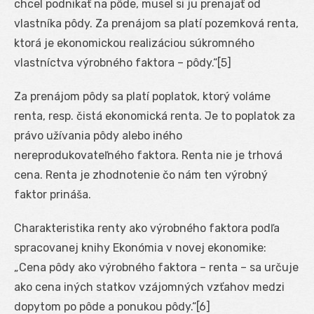
chcel podnikať na pôde, musel si ju prenajať od
vlastníka pôdy. Za prenájom sa platí pozemková renta,
ktorá je ekonomickou realizáciou súkromného
vlastníctva výrobného faktora – pôdy.“[5]
Za prenájom pôdy sa platí poplatok, ktorý voláme
renta, resp. čistá ekonomická renta. Je to poplatok za
právo užívania pôdy alebo iného
nereprodukovateľného faktora. Renta nie je trhová
cena. Renta je zhodnotenie čo nám ten výrobný
faktor prináša.
Charakteristika renty ako výrobného faktora podľa
spracovanej knihy Ekonómia v novej ekonomike:
„Cena pôdy ako výrobného faktora – renta – sa určuje
ako cena iných statkov vzájomných vzťahov medzi
dopytom po pôde a ponukou pôdy.“[6]