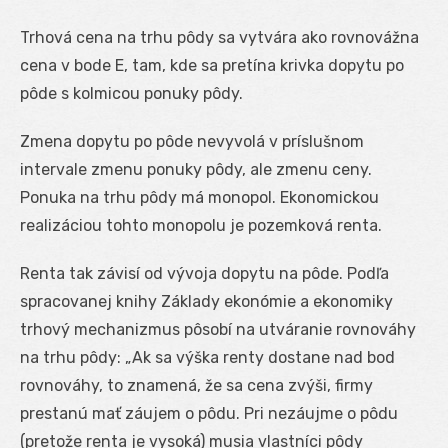
Trhová cena na trhu pôdy sa vytvára ako rovnovážna
cena v bode E, tam, kde sa pretína krivka dopytu po
pôde s kolmicou ponuky pôdy.
Zmena dopytu po pôde nevyvolá v príslušnom
intervale zmenu ponuky pôdy, ale zmenu ceny.
Ponuka na trhu pôdy má monopol. Ekonomickou
realizáciou tohto monopolu je pozemková renta.
Renta tak závisí od vývoja dopytu na pôde. Podľa
spracovanej knihy Základy ekonómie a ekonomiky
trhový mechanizmus pôsobí na utváranie rovnováhy
na trhu pôdy: „Ak sa výška renty dostane nad bod
rovnováhy, to znamená, že sa cena zvýši, firmy
prestanú mať záujem o pôdu. Pri nezáujme o pôdu
(pretože renta je vysoká) musia vlastníci pôdy