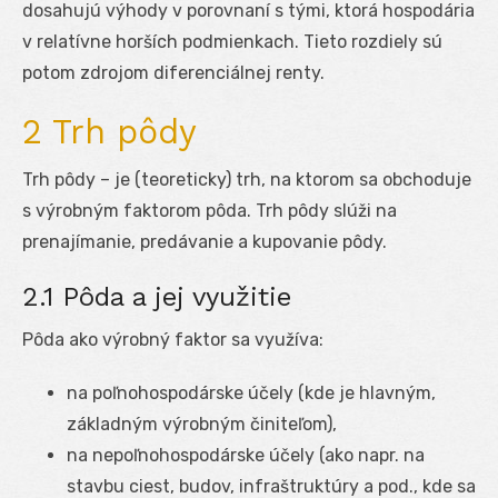
dosahujú výhody v porovnaní s tými, ktorá hospodária
v relatívne horších podmienkach. Tieto rozdiely sú
potom zdrojom diferenciálnej renty.
2 Trh pôdy
Trh pôdy – je (teoreticky) trh, na ktorom sa obchoduje
s výrobným faktorom pôda. Trh pôdy slúži na
prenajímanie, predávanie a kupovanie pôdy.
2.1 Pôda a jej využitie
Pôda ako výrobný faktor sa využíva:
na poľnohospodárske účely (kde je hlavným,
základným výrobným činiteľom),
na nepoľnohospodárske účely (ako napr. na
stavbu ciest, budov, infraštruktúry a pod., kde sa