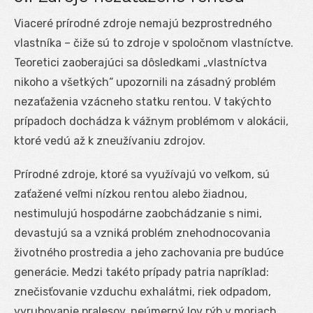
Viaceré prírodné zdroje nemajú bezprostredného
vlastníka – čiže sú to zdroje v spoločnom vlastníctve.
Teoretici zaoberajúci sa dôsledkami „vlastníctva
nikoho a všetkých“ upozornili na zásadný problém
nezaťaženia vzácneho statku rentou. V takýchto
prípadoch dochádza k vážnym problémom v alokácii,
ktoré vedú až k zneužívaniu zdrojov.
Prírodné zdroje, ktoré sa využívajú vo veľkom, sú
zaťažené veľmi nízkou rentou alebo žiadnou,
nestimulujú hospodárne zaobchádzanie s nimi,
devastujú sa a vzniká problém znehodnocovania
životného prostredia a jeho zachovania pre budúce
generácie. Medzi takéto prípady patria napríklad:
znečisťovanie vzduchu exhalátmi, riek odpadom,
vyrubovanie pralesov, neúmerný lov rýb v moriach.