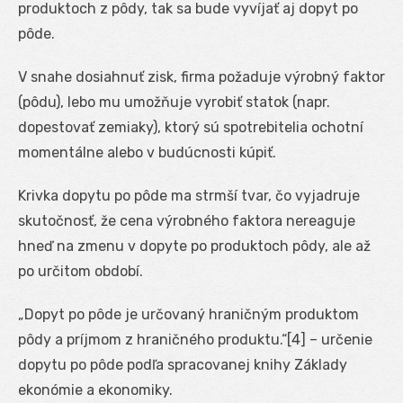
produktoch z pôdy, tak sa bude vyvíjať aj dopyt po
pôde.
V snahe dosiahnuť zisk, firma požaduje výrobný faktor
(pôdu), lebo mu umožňuje vyrobiť statok (napr.
dopestovať zemiaky), ktorý sú spotrebitelia ochotní
momentálne alebo v budúcnosti kúpiť.
Krivka dopytu po pôde ma strmší tvar, čo vyjadruje
skutočnosť, že cena výrobného faktora nereaguje
hneď na zmenu v dopyte po produktoch pôdy, ale až
po určitom období.
„Dopyt po pôde je určovaný hraničným produktom
pôdy a príjmom z hraničného produktu.“[4] – určenie
dopytu po pôde podľa spracovanej knihy Základy
ekonómie a ekonomiky.