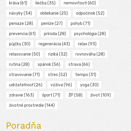
krása
(61)
liečba
(35)
nemovitosti
(60)
návyky
(34)
obliekanie
(25)
odpočinok
(52)
peniaze
(28)
peníze
(27)
pohyb
(71)
prevencia
(61)
príroda
(28)
psychológia
(28)
půjčky
(30)
regenerácia
(43)
relax
(93)
relaxovanie
(50)
riziká
(32)
rovnováha
(28)
rutina
(28)
spánok
(56)
strava
(66)
stravovanie
(71)
stres
(52)
tempo
(31)
udržateľnosť
(26)
výživa
(96)
yoga
(30)
zdravie
(163)
šport
(71)
ŽP
(58)
život
(109)
životné prostredie
(144)
Poradňa