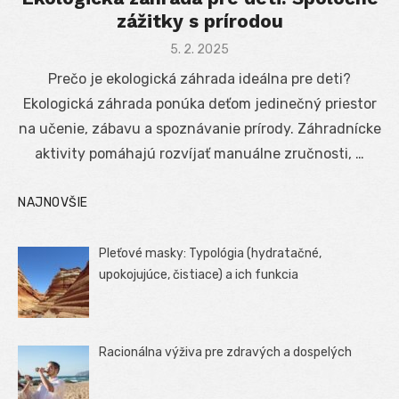
zážitky s prírodou
Posted
5. 2. 2025
on
Prečo je ekologická záhrada ideálna pre deti?
Ekologická záhrada ponúka deťom jedinečný priestor
na učenie, zábavu a spoznávanie prírody. Záhradnícke
aktivity pomáhajú rozvíjať manuálne zručnosti, …
NAJNOVŠIE
Pleťové masky: Typológia (hydratačné,
upokojujúce, čistiace) a ich funkcia
Racionálna výživa pre zdravých a dospelých