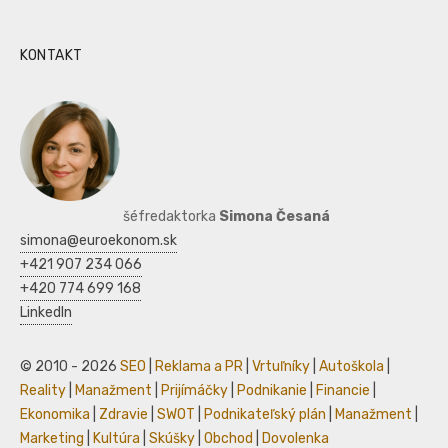
KONTAKT
šéfredaktorka
Simona Česaná
simona@euroekonom.sk
+421 907 234 066
+420 774 699 168
LinkedIn
© 2010 - 2026
SEO
|
Reklama a PR
|
Vrtuľníky
|
Autoškola
|
Reality
|
Manažment
|
Prijímáčky
|
Podnikanie
|
Financie
|
Ekonomika
|
Zdravie
|
SWOT
|
Podnikateľský plán
|
Manažment
|
Marketing
|
Kultúra
|
Skúšky
|
Obchod
|
Dovolenka