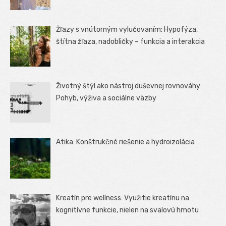
Žľazy s vnútorným vylučovaním: Hypofýza,
štítna žľaza, nadobličky – funkcia a interakcia
Životný štýl ako nástroj duševnej rovnováhy:
Pohyb, výživa a sociálne väzby
Atika: Konštrukčné riešenie a hydroizolácia
Kreatín pre wellness: Využitie kreatínu na
kognitívne funkcie, nielen na svalovú hmotu