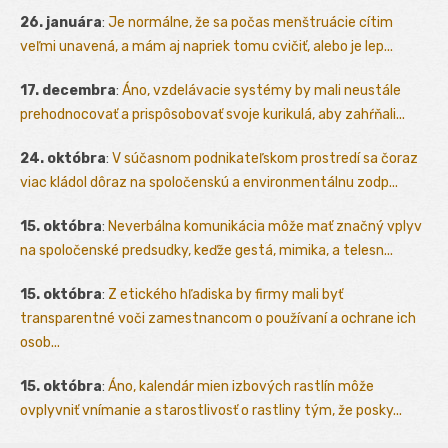
26. januára
:
Je normálne, že sa počas menštruácie cítim
veľmi unavená, a mám aj napriek tomu cvičiť, alebo je lep...
17. decembra
:
Áno, vzdelávacie systémy by mali neustále
prehodnocovať a prispôsobovať svoje kurikulá, aby zahŕňali...
24. októbra
:
V súčasnom podnikateľskom prostredí sa čoraz
viac kládol dôraz na spoločenskú a environmentálnu zodp...
15. októbra
:
Neverbálna komunikácia môže mať značný vplyv
na spoločenské predsudky, keďže gestá, mimika, a telesn...
15. októbra
:
Z etického hľadiska by firmy mali byť
transparentné voči zamestnancom o používaní a ochrane ich
osob...
15. októbra
:
Áno, kalendár mien izbových rastlín môže
ovplyvniť vnímanie a starostlivosť o rastliny tým, že posky...