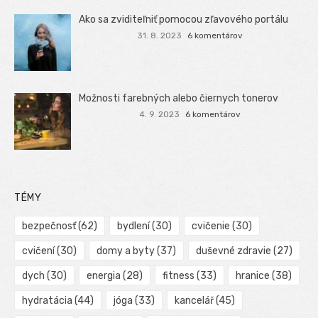
Ako sa zviditeľniť pomocou zľavového portálu
31. 8. 2023
6 komentárov
Možnosti farebných alebo čiernych tonerov
4. 9. 2023
6 komentárov
TÉMY
bezpečnosť
(62)
bydlení
(30)
cvičenie
(30)
cvičení
(30)
domy a byty
(37)
duševné zdravie
(27)
dych
(30)
energia
(28)
fitness
(33)
hranice
(38)
hydratácia
(44)
jóga
(33)
kancelář
(45)