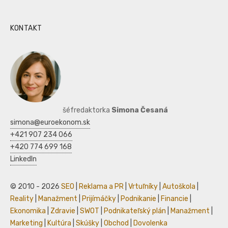
KONTAKT
šéfredaktorka
Simona Česaná
simona@euroekonom.sk
+421 907 234 066
+420 774 699 168
LinkedIn
© 2010 - 2026
SEO
|
Reklama a PR
|
Vrtuľníky
|
Autoškola
|
Reality
|
Manažment
|
Prijímáčky
|
Podnikanie
|
Financie
|
Ekonomika
|
Zdravie
|
SWOT
|
Podnikateľský plán
|
Manažment
|
Marketing
|
Kultúra
|
Skúšky
|
Obchod
|
Dovolenka