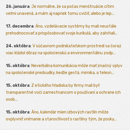
26. januára
:
Je normálne, že sa počas menštruácie cítim
veľmi unavená, a mám aj napriek tomu cvičiť, alebo je lep...
17. decembra
:
Áno, vzdelávacie systémy by mali neustále
prehodnocovať a prispôsobovať svoje kurikulá, aby zahŕňali...
24. októbra
:
V súčasnom podnikateľskom prostredí sa čoraz
viac kládol dôraz na spoločenskú a environmentálnu zodp...
15. októbra
:
Neverbálna komunikácia môže mať značný vplyv
na spoločenské predsudky, keďže gestá, mimika, a telesn...
15. októbra
:
Z etického hľadiska by firmy mali byť
transparentné voči zamestnancom o používaní a ochrane ich
osob...
15. októbra
:
Áno, kalendár mien izbových rastlín môže
ovplyvniť vnímanie a starostlivosť o rastliny tým, že posky...