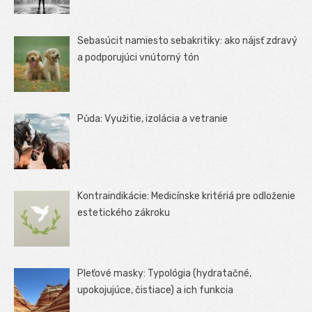
Sebasúcit namiesto sebakritiky: ako nájsť zdravý
a podporujúci vnútorný tón
Půda: Využitie, izolácia a vetranie
Kontraindikácie: Medicínske kritériá pre odloženie
estetického zákroku
Pleťové masky: Typológia (hydratačné,
upokojujúce, čistiace) a ich funkcia