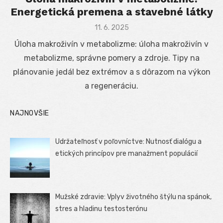
Energetická premena a stavebné látky
Posted
11. 6. 2025
on
Úloha makroživín v metabolizme: úloha makroživín v
metabolizme, správne pomery a zdroje. Tipy na
plánovanie jedál bez extrémov a s dôrazom na výkon
a regeneráciu.
NAJNOVŠIE
Udržateľnosť v poľovníctve: Nutnosť dialógu a
etických princípov pre manažment populácií
Mužské zdravie: Vplyv životného štýlu na spánok,
stres a hladinu testosterónu