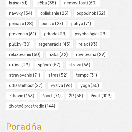
krása
(61)
liečba
(35)
nemovitosti
(60)
návyky
(34)
obliekanie
(25)
odpočinok
(52)
peniaze
(28)
peníze
(27)
pohyb
(71)
prevencia
(61)
príroda
(28)
psychológia
(28)
půjčky
(30)
regenerácia
(43)
relax
(93)
relaxovanie
(50)
riziká
(32)
rovnováha
(29)
rutina
(29)
spánok
(57)
strava
(66)
stravovanie
(71)
stres
(52)
tempo
(31)
udržateľnosť
(27)
výživa
(96)
yoga
(30)
zdravie
(163)
šport
(71)
ŽP
(58)
život
(109)
životné prostredie
(144)
Poradňa