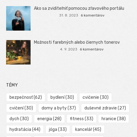
Ako sa zviditeľniť pomocou zľavového portálu
31. 8. 2023
6 komentárov
Možnosti farebných alebo čiernych tonerov
4. 9. 2023
6 komentárov
TÉMY
bezpečnosť
(62)
bydlení
(30)
cvičenie
(30)
cvičení
(30)
domy a byty
(37)
duševné zdravie
(27)
dych
(30)
energia
(28)
fitness
(33)
hranice
(38)
hydratácia
(44)
jóga
(33)
kancelář
(45)