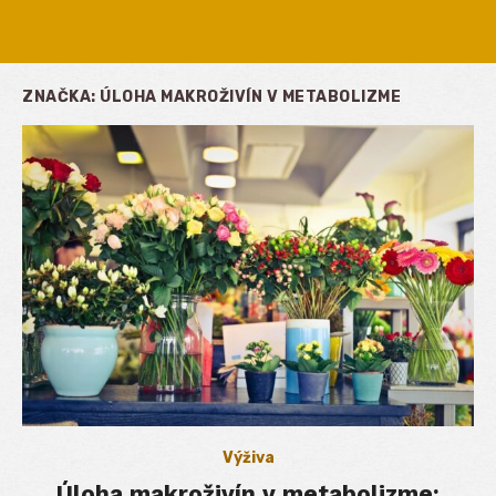
ZNAČKA:
ÚLOHA MAKROŽIVÍN V METABOLIZME
Výživa
Úloha makroživín v metabolizme: