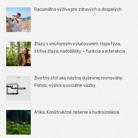
Racionálna výživa pre zdravých a dospelých
Žľazy s vnútorným vylučovaním: Hypofýza,
štítna žľaza, nadobličky – funkcia a interakcia
Životný štýl ako nástroj duševnej rovnováhy:
Pohyb, výživa a sociálne väzby
Atika: Konštrukčné riešenie a hydroizolácia