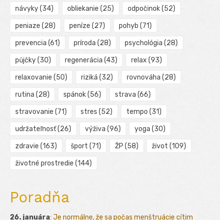
návyky
(34)
obliekanie
(25)
odpočinok
(52)
peniaze
(28)
peníze
(27)
pohyb
(71)
prevencia
(61)
príroda
(28)
psychológia
(28)
půjčky
(30)
regenerácia
(43)
relax
(93)
relaxovanie
(50)
riziká
(32)
rovnováha
(28)
rutina
(28)
spánok
(56)
strava
(66)
stravovanie
(71)
stres
(52)
tempo
(31)
udržateľnosť
(26)
výživa
(96)
yoga
(30)
zdravie
(163)
šport
(71)
ŽP
(58)
život
(109)
životné prostredie
(144)
Poradňa
26. januára
:
Je normálne, že sa počas menštruácie cítim