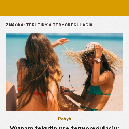
ZNAČKA:
TEKUTINY A TERMOREGULÁCIA
Pohyb
Význam tekutín pre termoreguláciu: