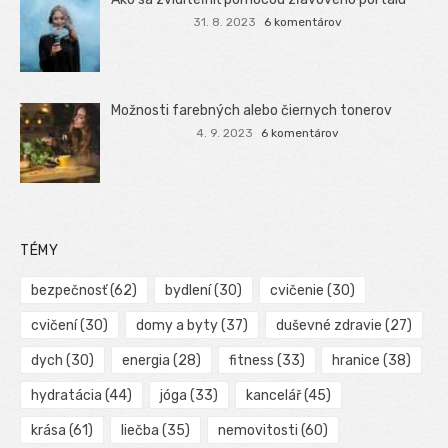
31. 8. 2023
6 komentárov
Možnosti farebných alebo čiernych tonerov
4. 9. 2023
6 komentárov
TÉMY
bezpečnosť
(62)
bydlení
(30)
cvičenie
(30)
cvičení
(30)
domy a byty
(37)
duševné zdravie
(27)
dych
(30)
energia
(28)
fitness
(33)
hranice
(38)
hydratácia
(44)
jóga
(33)
kancelář
(45)
krása
(61)
liečba
(35)
nemovitosti
(60)