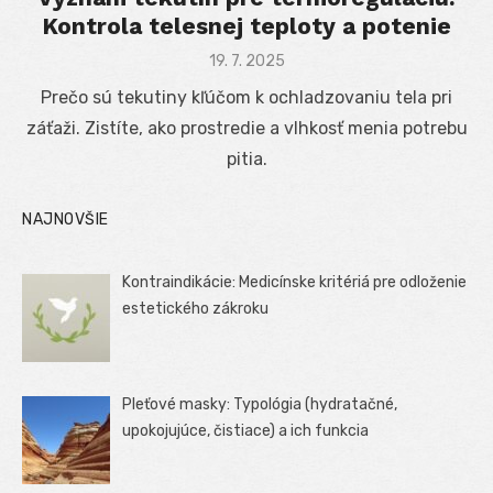
Kontrola telesnej teploty a potenie
Posted
19. 7. 2025
on
Prečo sú tekutiny kľúčom k ochladzovaniu tela pri
záťaži. Zistíte, ako prostredie a vlhkosť menia potrebu
pitia.
NAJNOVŠIE
Kontraindikácie: Medicínske kritériá pre odloženie
estetického zákroku
Pleťové masky: Typológia (hydratačné,
upokojujúce, čistiace) a ich funkcia