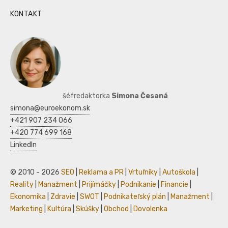
KONTAKT
šéfredaktorka
Simona Česaná
simona@euroekonom.sk
+421 907 234 066
+420 774 699 168
LinkedIn
© 2010 - 2026
SEO
|
Reklama a PR
|
Vrtuľníky
|
Autoškola
|
Reality
|
Manažment
|
Prijímáčky
|
Podnikanie
|
Financie
|
Ekonomika
|
Zdravie
|
SWOT
|
Podnikateľský plán
|
Manažment
|
Marketing
|
Kultúra
|
Skúšky
|
Obchod
|
Dovolenka