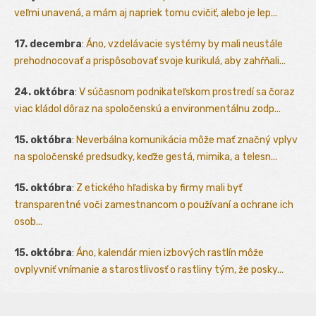
veľmi unavená, a mám aj napriek tomu cvičiť, alebo je lep...
17. decembra
:
Áno, vzdelávacie systémy by mali neustále
prehodnocovať a prispôsobovať svoje kurikulá, aby zahŕňali...
24. októbra
:
V súčasnom podnikateľskom prostredí sa čoraz
viac kládol dôraz na spoločenskú a environmentálnu zodp...
15. októbra
:
Neverbálna komunikácia môže mať značný vplyv
na spoločenské predsudky, keďže gestá, mimika, a telesn...
15. októbra
:
Z etického hľadiska by firmy mali byť
transparentné voči zamestnancom o používaní a ochrane ich
osob...
15. októbra
:
Áno, kalendár mien izbových rastlín môže
ovplyvniť vnímanie a starostlivosť o rastliny tým, že posky...