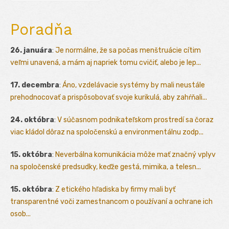
Poradňa
26. januára
:
Je normálne, že sa počas menštruácie cítim
veľmi unavená, a mám aj napriek tomu cvičiť, alebo je lep...
17. decembra
:
Áno, vzdelávacie systémy by mali neustále
prehodnocovať a prispôsobovať svoje kurikulá, aby zahŕňali...
24. októbra
:
V súčasnom podnikateľskom prostredí sa čoraz
viac kládol dôraz na spoločenskú a environmentálnu zodp...
15. októbra
:
Neverbálna komunikácia môže mať značný vplyv
na spoločenské predsudky, keďže gestá, mimika, a telesn...
15. októbra
:
Z etického hľadiska by firmy mali byť
transparentné voči zamestnancom o používaní a ochrane ich
osob...