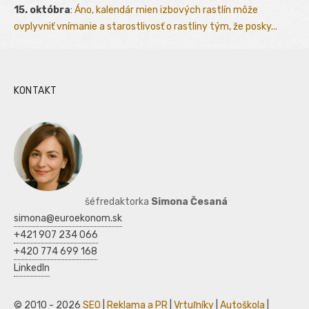
15. októbra
:
Áno, kalendár mien izbových rastlín môže
ovplyvniť vnímanie a starostlivosť o rastliny tým, že posky...
KONTAKT
šéfredaktorka
Simona Česaná
simona@euroekonom.sk
+421 907 234 066
+420 774 699 168
LinkedIn
© 2010 - 2026
SEO
|
Reklama a PR
|
Vrtuľníky
|
Autoškola
|