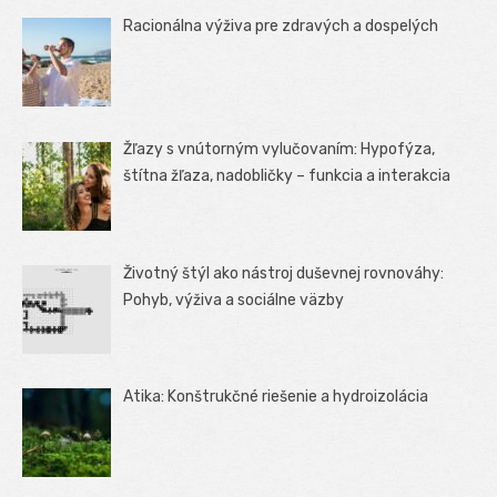
Racionálna výživa pre zdravých a dospelých
Žľazy s vnútorným vylučovaním: Hypofýza,
štítna žľaza, nadobličky – funkcia a interakcia
Životný štýl ako nástroj duševnej rovnováhy:
Pohyb, výživa a sociálne väzby
Atika: Konštrukčné riešenie a hydroizolácia