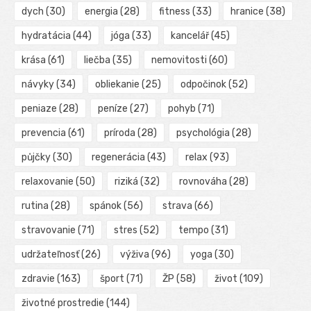
dych
(30)
energia
(28)
fitness
(33)
hranice
(38)
hydratácia
(44)
jóga
(33)
kancelář
(45)
krása
(61)
liečba
(35)
nemovitosti
(60)
návyky
(34)
obliekanie
(25)
odpočinok
(52)
peniaze
(28)
peníze
(27)
pohyb
(71)
prevencia
(61)
príroda
(28)
psychológia
(28)
půjčky
(30)
regenerácia
(43)
relax
(93)
relaxovanie
(50)
riziká
(32)
rovnováha
(28)
rutina
(28)
spánok
(56)
strava
(66)
stravovanie
(71)
stres
(52)
tempo
(31)
udržateľnosť
(26)
výživa
(96)
yoga
(30)
zdravie
(163)
šport
(71)
ŽP
(58)
život
(109)
životné prostredie
(144)