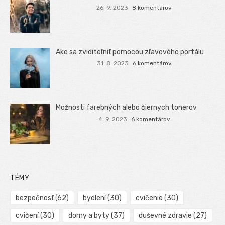
26. 9. 2023
8 komentárov
Ako sa zviditeľniť pomocou zľavového portálu
31. 8. 2023
6 komentárov
Možnosti farebných alebo čiernych tonerov
4. 9. 2023
6 komentárov
TÉMY
bezpečnosť
(62)
bydlení
(30)
cvičenie
(30)
cvičení
(30)
domy a byty
(37)
duševné zdravie
(27)