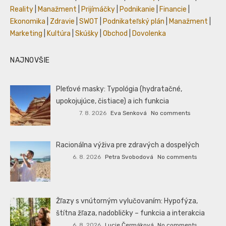
Reality
|
Manažment
|
Prijímáčky
|
Podnikanie
|
Financie
|
Ekonomika
|
Zdravie
|
SWOT
|
Podnikateľský plán
|
Manažment
|
Marketing
|
Kultúra
|
Skúšky
|
Obchod
|
Dovolenka
NAJNOVŠIE
Pleťové masky: Typológia (hydratačné,
upokojujúce, čistiace) a ich funkcia
7. 8. 2026
Eva Senková
No comments
Racionálna výživa pre zdravých a dospelých
6. 8. 2026
Petra Svobodová
No comments
Žľazy s vnútorným vylučovaním: Hypofýza,
štítna žľaza, nadobličky – funkcia a interakcia
6. 8. 2026
Lucie Čermáková
No comments