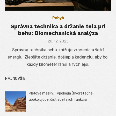
Pohyb
Správna technika a držanie tela pri
behu: Biomechanická analýza
Posted
20. 12. 2025
on
Správna technika behu znižuje zranenia a šetrí
energiu. Zlepšíte držanie, došľap a kadenciu, aby bol
každý kilometer ľahší a rýchlejší.
NAJNOVŠIE
Pleťové masky: Typológia (hydratačné,
upokojujúce, čistiace) a ich funkcia