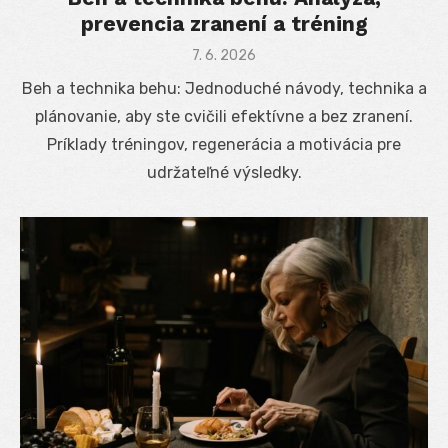
prevencia zranení a tréning
Posted
7. 6. 2026
on
Beh a technika behu: Jednoduché návody, technika a
plánovanie, aby ste cvičili efektívne a bez zranení.
Príklady tréningov, regenerácia a motivácia pre
udržateľné výsledky.