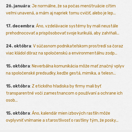
26. januára
:
Je normálne, že sa počas menštruácie cítim
veľmi unavená, a mám aj napriek tomu cvičiť, alebo je lep...
17. decembra
:
Áno, vzdelávacie systémy by mali neustále
prehodnocovať a prispôsobovať svoje kurikulá, aby zahŕňali...
24. októbra
:
V súčasnom podnikateľskom prostredí sa čoraz
viac kládol dôraz na spoločenskú a environmentálnu zodp...
15. októbra
:
Neverbálna komunikácia môže mať značný vplyv
na spoločenské predsudky, keďže gestá, mimika, a telesn...
15. októbra
:
Z etického hľadiska by firmy mali byť
transparentné voči zamestnancom o používaní a ochrane ich
osob...
15. októbra
:
Áno, kalendár mien izbových rastlín môže
ovplyvniť vnímanie a starostlivosť o rastliny tým, že posky...