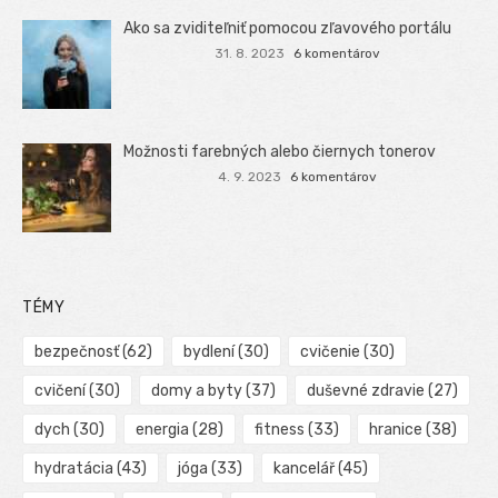
Ako sa zviditeľniť pomocou zľavového portálu
31. 8. 2023
6 komentárov
Možnosti farebných alebo čiernych tonerov
4. 9. 2023
6 komentárov
TÉMY
bezpečnosť
(62)
bydlení
(30)
cvičenie
(30)
cvičení
(30)
domy a byty
(37)
duševné zdravie
(27)
dych
(30)
energia
(28)
fitness
(33)
hranice
(38)
hydratácia
(43)
jóga
(33)
kancelář
(45)