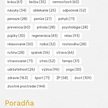
krása
(61)
liečba
(35)
nemovitosti
(60)
návyky
(34)
obliekanie
(25)
odpočinok
(52)
peniaze
(28)
peníze
(27)
pohyb
(71)
prevencia
(60)
príroda
(28)
psychológia
(28)
půjčky
(30)
regenerácia
(43)
relax
(93)
relaxovanie
(50)
riziká
(32)
rovnováha
(28)
rutina
(28)
spánok
(56)
strava
(66)
stravovanie
(71)
stres
(52)
tempo
(31)
udržateľnosť
(26)
výživa
(96)
yoga
(30)
zdravie
(163)
šport
(71)
ŽP
(58)
život
(109)
životné prostredie
(144)
Poradňa