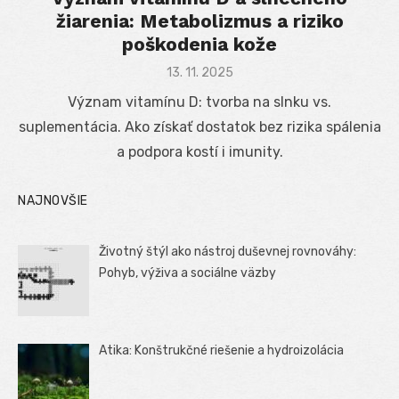
žiarenia: Metabolizmus a riziko
poškodenia kože
Posted
13. 11. 2025
on
Význam vitamínu D: tvorba na slnku vs.
suplementácia. Ako získať dostatok bez rizika spálenia
a podpora kostí i imunity.
NAJNOVŠIE
Životný štýl ako nástroj duševnej rovnováhy:
Pohyb, výživa a sociálne väzby
Atika: Konštrukčné riešenie a hydroizolácia