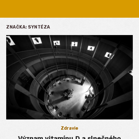
ZNAČKA:
SYNTÉZA
Zdravie
Význam vitamínu D a slnečného