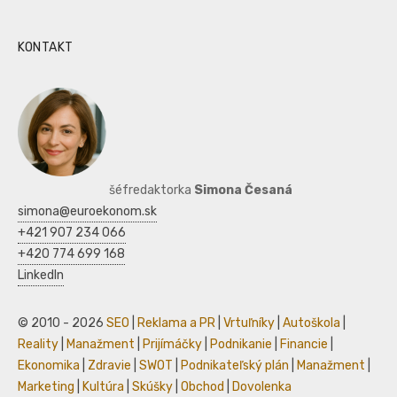
KONTAKT
šéfredaktorka
Simona Česaná
simona@euroekonom.sk
+421 907 234 066
+420 774 699 168
LinkedIn
© 2010 - 2026
SEO
|
Reklama a PR
|
Vrtuľníky
|
Autoškola
|
Reality
|
Manažment
|
Prijímáčky
|
Podnikanie
|
Financie
|
Ekonomika
|
Zdravie
|
SWOT
|
Podnikateľský plán
|
Manažment
|
Marketing
|
Kultúra
|
Skúšky
|
Obchod
|
Dovolenka