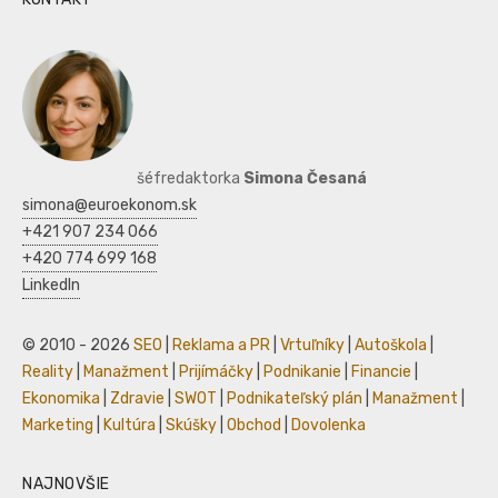
šéfredaktorka
Simona Česaná
simona@euroekonom.sk
+421 907 234 066
+420 774 699 168
LinkedIn
© 2010 - 2026
SEO
|
Reklama a PR
|
Vrtuľníky
|
Autoškola
|
Reality
|
Manažment
|
Prijímáčky
|
Podnikanie
|
Financie
|
Ekonomika
|
Zdravie
|
SWOT
|
Podnikateľský plán
|
Manažment
|
Marketing
|
Kultúra
|
Skúšky
|
Obchod
|
Dovolenka
NAJNOVŠIE