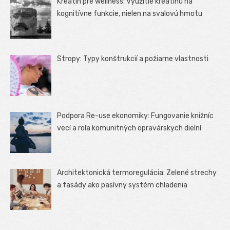
Kreatín pre wellness: Využitie kreatínu na
kognitívne funkcie, nielen na svalovú hmotu
Stropy: Typy konštrukcií a požiarne vlastnosti
Podpora Re-use ekonomiky: Fungovanie knižníc
vecí a rola komunitných opravárskych dielní
Architektonická termoregulácia: Zelené strechy
a fasády ako pasívny systém chladenia