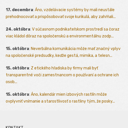
17. decembra
:
Áno, vzdelávacie systémy by mali neustále
prehodnocovať a prispôsobovať svoje kurikulá, aby zahŕňali...
24. októbra
:
V súčasnom podnikateľskom prostredí sa čoraz
viac kládol dôraz na spoločenskú a environmentálnu zodp...
15. októbra
:
Neverbálna komunikácia môže mať značný vplyv
na spoločenské predsudky, keďže gestá, mimika, a telesn...
15. októbra
:
Z etického hľadiska by firmy mali byť
transparentné voči zamestnancom o používaní a ochrane ich
osob...
15. októbra
:
Áno, kalendár mien izbových rastlín môže
ovplyvniť vnímanie a starostlivosť o rastliny tým, že posky...
KONTAKT