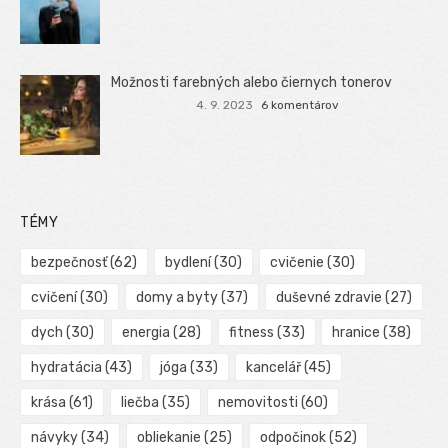
Možnosti farebných alebo čiernych tonerov
4. 9. 2023
6 komentárov
TÉMY
bezpečnosť
(62)
bydlení
(30)
cvičenie
(30)
cvičení
(30)
domy a byty
(37)
duševné zdravie
(27)
dych
(30)
energia
(28)
fitness
(33)
hranice
(38)
hydratácia
(43)
jóga
(33)
kancelář
(45)
krása
(61)
liečba
(35)
nemovitosti
(60)
návyky
(34)
obliekanie
(25)
odpočinok
(52)