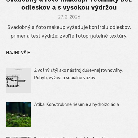
odleskov a s vysokou výdržou
Posted
27. 2. 2026
on
Svadobný a foto makeup vyžaduje kontrolu odleskov,
primer a test výdrže; zvoľte fotoprijateľné textúry.
NAJNOVŠIE
Životný štýl ako nástroj duševnej rovnováhy:
Pohyb, výživa a sociálne väzby
Atika: Konštrukčné riešenie a hydroizolácia