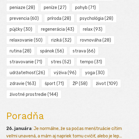
peniaze
(28)
peníze
(27)
pohyb
(71)
prevencia
(60)
príroda
(28)
psychológia
(28)
půjčky
(30)
regenerácia
(43)
relax
(93)
relaxovanie
(50)
riziká
(32)
rovnováha
(28)
rutina
(28)
spánok
(56)
strava
(66)
stravovanie
(71)
stres
(52)
tempo
(31)
udržateľnosť
(26)
výživa
(96)
yoga
(30)
zdravie
(163)
šport
(71)
ŽP
(58)
život
(109)
životné prostredie
(144)
Poradňa
26. januára
:
Je normálne, že sa počas menštruácie cítim
veľmi unavená, a mám aj napriek tomu cvičiť, alebo je lep...