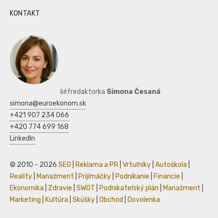
KONTAKT
šéfredaktorka
Simona Česaná
simona@euroekonom.sk
+421 907 234 066
+420 774 699 168
LinkedIn
© 2010 - 2026
SEO
|
Reklama a PR
|
Vrtuľníky
|
Autoškola
|
Reality
|
Manažment
|
Prijímáčky
|
Podnikanie
|
Financie
|
Ekonomika
|
Zdravie
|
SWOT
|
Podnikateľský plán
|
Manažment
|
Marketing
|
Kultúra
|
Skúšky
|
Obchod
|
Dovolenka