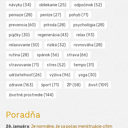
návyky
(34)
obliekanie
(25)
odpočinok
(52)
peniaze
(28)
peníze
(27)
pohyb
(71)
prevencia
(60)
príroda
(28)
psychológia
(28)
půjčky
(30)
regenerácia
(43)
relax
(93)
relaxovanie
(50)
riziká
(32)
rovnováha
(28)
rutina
(28)
spánok
(56)
strava
(66)
stravovanie
(71)
stres
(52)
tempo
(31)
udržateľnosť
(26)
výživa
(96)
yoga
(30)
zdravie
(163)
šport
(71)
ŽP
(58)
život
(109)
životné prostredie
(144)
Poradňa
26. januára
:
Je normálne, že sa počas menštruácie cítim