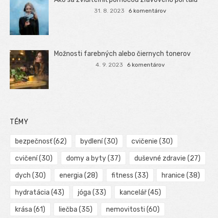
31. 8. 2023
6 komentárov
Možnosti farebných alebo čiernych tonerov
4. 9. 2023
6 komentárov
TÉMY
bezpečnosť
(62)
bydlení
(30)
cvičenie
(30)
cvičení
(30)
domy a byty
(37)
duševné zdravie
(27)
dych
(30)
energia
(28)
fitness
(33)
hranice
(38)
hydratácia
(43)
jóga
(33)
kancelář
(45)
krása
(61)
liečba
(35)
nemovitosti
(60)