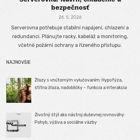
bezpečnosť
Posted
26. 5. 2026
on
Serverovna potřebuje stabilní napájení, chlazení a
redundanci. Plánujte racky, kabeláž a monitoring,
včetně požární ochrany a řízeného přístupu.
NAJNOVŠIE
Žľazy s vnútorným vylučovaním: Hypofýza,
štítna žľaza, nadobličky – funkcia a interakcia
Životný štýl ako nástroj duševnej rovnováhy:
Pohyb, výživa a sociálne väzby