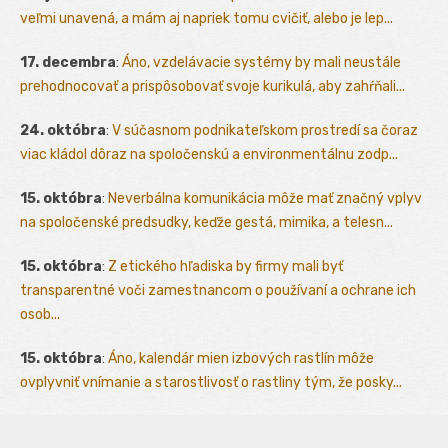
veľmi unavená, a mám aj napriek tomu cvičiť, alebo je lep...
17. decembra
:
Áno, vzdelávacie systémy by mali neustále
prehodnocovať a prispôsobovať svoje kurikulá, aby zahŕňali...
24. októbra
:
V súčasnom podnikateľskom prostredí sa čoraz
viac kládol dôraz na spoločenskú a environmentálnu zodp...
15. októbra
:
Neverbálna komunikácia môže mať značný vplyv
na spoločenské predsudky, keďže gestá, mimika, a telesn...
15. októbra
:
Z etického hľadiska by firmy mali byť
transparentné voči zamestnancom o používaní a ochrane ich
osob...
15. októbra
:
Áno, kalendár mien izbových rastlín môže
ovplyvniť vnímanie a starostlivosť o rastliny tým, že posky...