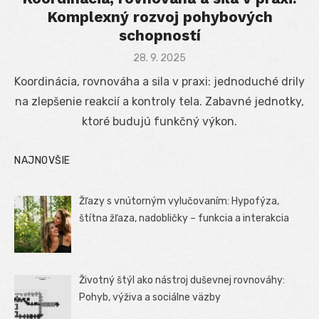
Komplexný rozvoj pohybových
schopností
Posted
28. 9. 2025
on
Koordinácia, rovnováha a sila v praxi: jednoduché drily
na zlepšenie reakcií a kontroly tela. Zabavné jednotky,
ktoré budujú funkčný výkon.
NAJNOVŠIE
Žľazy s vnútorným vylučovaním: Hypofýza,
štítna žľaza, nadobličky – funkcia a interakcia
Životný štýl ako nástroj duševnej rovnováhy:
Pohyb, výživa a sociálne väzby