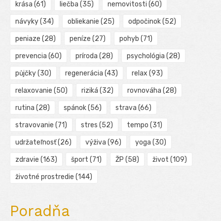
krása
(61)
liečba
(35)
nemovitosti
(60)
návyky
(34)
obliekanie
(25)
odpočinok
(52)
peniaze
(28)
peníze
(27)
pohyb
(71)
prevencia
(60)
príroda
(28)
psychológia
(28)
půjčky
(30)
regenerácia
(43)
relax
(93)
relaxovanie
(50)
riziká
(32)
rovnováha
(28)
rutina
(28)
spánok
(56)
strava
(66)
stravovanie
(71)
stres
(52)
tempo
(31)
udržateľnosť
(26)
výživa
(96)
yoga
(30)
zdravie
(163)
šport
(71)
ŽP
(58)
život
(109)
životné prostredie
(144)
Poradňa