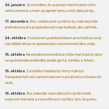
26. januára
:
Je normálne, že sa počas menštruácie cítim
veľmi unavená, a mám aj napriek tomu cvičiť, alebo je lep...
17. decembra
:
Áno, vzdelávacie systémy by mali neustále
prehodnocovať a prispôsobovať svoje kurikulá, aby zahŕňali...
24. októbra
:
V súčasnom podnikateľskom prostredí sa čoraz
viac kládol dôraz na spoločenskú a environmentálnu zodp...
15. októbra
:
Neverbálna komunikácia môže mať značný vplyv
na spoločenské predsudky, keďže gestá, mimika, a telesn...
15. októbra
:
Z etického hľadiska by firmy mali byť
transparentné voči zamestnancom o používaní a ochrane ich
osob...
15. októbra
:
Áno, kalendár mien izbových rastlín môže
ovplyvniť vnímanie a starostlivosť o rastliny tým, že posky...