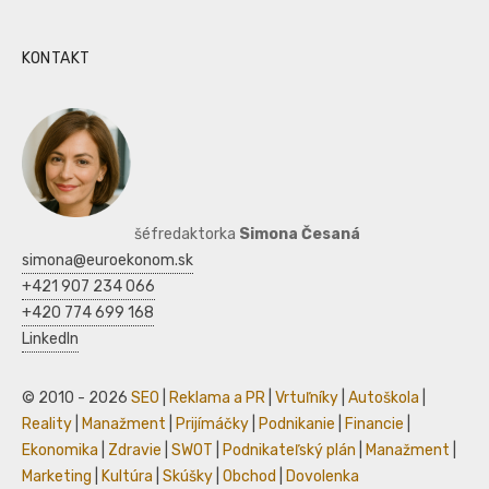
KONTAKT
šéfredaktorka
Simona Česaná
simona@euroekonom.sk
+421 907 234 066
+420 774 699 168
LinkedIn
© 2010 - 2026
SEO
|
Reklama a PR
|
Vrtuľníky
|
Autoškola
|
Reality
|
Manažment
|
Prijímáčky
|
Podnikanie
|
Financie
|
Ekonomika
|
Zdravie
|
SWOT
|
Podnikateľský plán
|
Manažment
|
Marketing
|
Kultúra
|
Skúšky
|
Obchod
|
Dovolenka