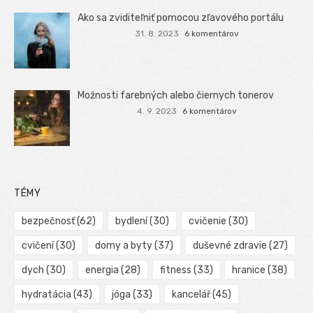
Ako sa zviditeľniť pomocou zľavového portálu
31. 8. 2023
6 komentárov
Možnosti farebných alebo čiernych tonerov
4. 9. 2023
6 komentárov
TÉMY
bezpečnosť
(62)
bydlení
(30)
cvičenie
(30)
cvičení
(30)
domy a byty
(37)
duševné zdravie
(27)
dych
(30)
energia
(28)
fitness
(33)
hranice
(38)
hydratácia
(43)
jóga
(33)
kancelář
(45)