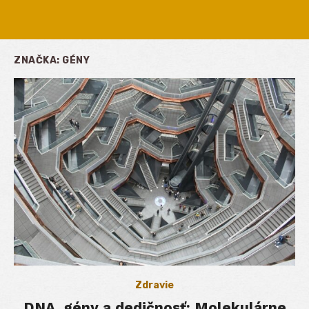
ZNAČKA:
GÉNY
Zdravie
DNA, gény a dedičnosť: Molekulárne