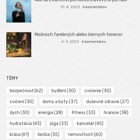
31. 8. 2023
6 komentárov
Možnosti farebných alebo čiernych tonerov
4. 9. 2023
6 komentárov
TÉMY
bezpečnosť
(62)
bydlení
(30)
cvičenie
(30)
cvičení
(30)
domy a byty
(37)
duševné zdravie
(27)
dych
(30)
energia
(28)
fitness
(33)
hranice
(38)
hydratácia
(43)
jóga
(33)
kancelář
(45)
krása
(61)
liečba
(35)
nemovitosti
(60)