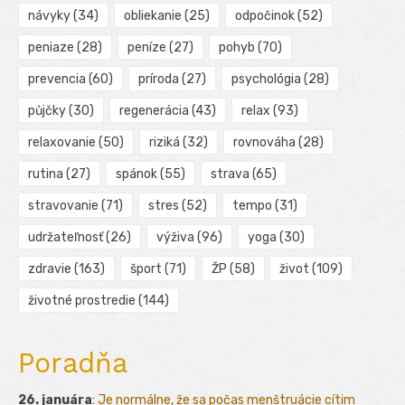
návyky
(34)
obliekanie
(25)
odpočinok
(52)
peniaze
(28)
peníze
(27)
pohyb
(70)
prevencia
(60)
príroda
(27)
psychológia
(28)
půjčky
(30)
regenerácia
(43)
relax
(93)
relaxovanie
(50)
riziká
(32)
rovnováha
(28)
rutina
(27)
spánok
(55)
strava
(65)
stravovanie
(71)
stres
(52)
tempo
(31)
udržateľnosť
(26)
výživa
(96)
yoga
(30)
zdravie
(163)
šport
(71)
ŽP
(58)
život
(109)
životné prostredie
(144)
Poradňa
26. januára
:
Je normálne, že sa počas menštruácie cítim