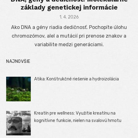
základy genetickej informácie
Posted
1. 4. 2026
on
Ako DNA a gény riadia dedičnosť. Pochopíte úlohu
chromozómov, alel a mutácií pri prenose znakov a
variabilite medzi generáciami.
NAJNOVŠIE
Atika: Konštrukčné riešenie a hydroizolácia
Kreatín pre wellness: Využitie kreatínu na
kognitívne funkcie, nielen na svalovú hmotu