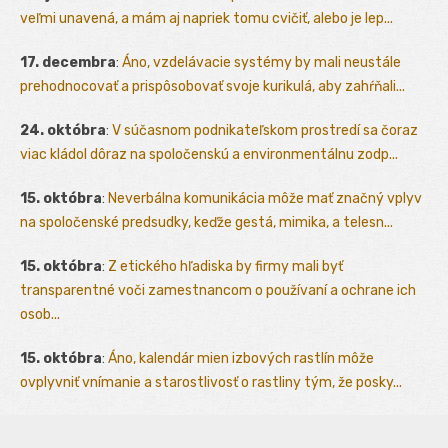
veľmi unavená, a mám aj napriek tomu cvičiť, alebo je lep...
17. decembra
:
Áno, vzdelávacie systémy by mali neustále
prehodnocovať a prispôsobovať svoje kurikulá, aby zahŕňali...
24. októbra
:
V súčasnom podnikateľskom prostredí sa čoraz
viac kládol dôraz na spoločenskú a environmentálnu zodp...
15. októbra
:
Neverbálna komunikácia môže mať značný vplyv
na spoločenské predsudky, keďže gestá, mimika, a telesn...
15. októbra
:
Z etického hľadiska by firmy mali byť
transparentné voči zamestnancom o používaní a ochrane ich
osob...
15. októbra
:
Áno, kalendár mien izbových rastlín môže
ovplyvniť vnímanie a starostlivosť o rastliny tým, že posky...