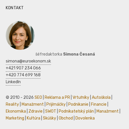
KONTAKT
šéfredaktorka
Simona Česaná
simona@euroekonom.sk
+421 907 234 066
+420 774 699 168
LinkedIn
© 2010 - 2026
SEO
|
Reklama a PR
|
Vrtuľníky
|
Autoškola
|
Reality
|
Manažment
|
Prijímáčky
|
Podnikanie
|
Financie
|
Ekonomika
|
Zdravie
|
SWOT
|
Podnikateľský plán
|
Manažment
|
Marketing
|
Kultúra
|
Skúšky
|
Obchod
|
Dovolenka