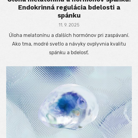
Endokrinná regulácia bdelosti a
spánku
Posted
11. 9. 2025
on
Úloha melatonínu a ďalších hormónov pri zaspávaní.
Ako tma, modré svetlo a návyky ovplyvnia kvalitu
spánku a bdelosť.