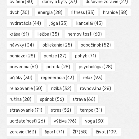
cvičení
(30)
domy a byty
(37)
duševné zdravie
(27)
dych
(30)
energia
(28)
fitness
(33)
hranice
(38)
hydratácia
(44)
jóga
(33)
kancelář
(45)
krása
(61)
liečba
(35)
nemovitosti
(60)
návyky
(34)
obliekanie
(25)
odpočinok
(52)
peniaze
(28)
peníze
(27)
pohyb
(71)
prevencia
(61)
príroda
(28)
psychológia
(28)
půjčky
(30)
regenerácia
(43)
relax
(93)
relaxovanie
(50)
riziká
(32)
rovnováha
(28)
rutina
(28)
spánok
(56)
strava
(66)
stravovanie
(71)
stres
(52)
tempo
(31)
udržateľnosť
(26)
výživa
(96)
yoga
(30)
zdravie
(163)
šport
(71)
ŽP
(58)
život
(109)