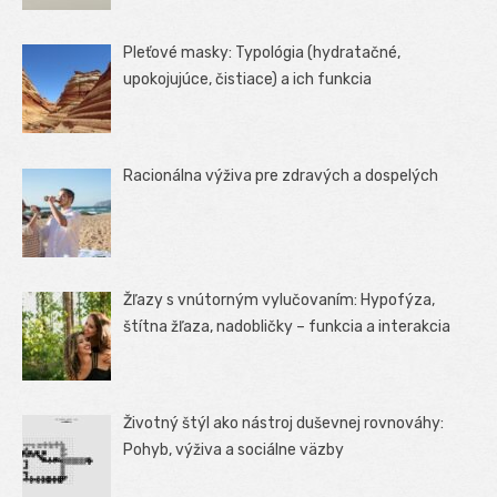
Pleťové masky: Typológia (hydratačné,
upokojujúce, čistiace) a ich funkcia
Racionálna výživa pre zdravých a dospelých
Žľazy s vnútorným vylučovaním: Hypofýza,
štítna žľaza, nadobličky – funkcia a interakcia
Životný štýl ako nástroj duševnej rovnováhy:
Pohyb, výživa a sociálne väzby