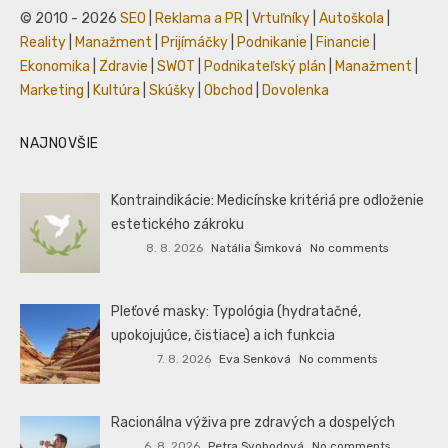
© 2010 - 2026
SEO
|
Reklama a PR
|
Vrtuľníky
|
Autoškola
|
Reality
|
Manažment
|
Prijímáčky
|
Podnikanie
|
Financie
|
Ekonomika
|
Zdravie
|
SWOT
|
Podnikateľský plán
|
Manažment
|
Marketing
|
Kultúra
|
Skúšky
|
Obchod
|
Dovolenka
NAJNOVŠIE
Kontraindikácie: Medicínske kritériá pre odloženie
estetického zákroku
8. 8. 2026
Natália Šimková
No comments
Pleťové masky: Typológia (hydratačné,
upokojujúce, čistiace) a ich funkcia
7. 8. 2026
Eva Senková
No comments
Racionálna výživa pre zdravých a dospelých
6. 8. 2026
Petra Svobodová
No comments