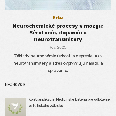
Relax
Neurochemické procesy v mozgu:
Sérotonín, dopamín a
neurotransmitery
Posted
9. 7. 2025
on
Základy neurochémie úzkosti a depresie. Ako
neurotransmitery a stres ovplyvňujú náladu a
správanie.
NAJNOVŠIE
Kontraindikácie: Medicínske kritériá pre odloženie
estetického zákroku