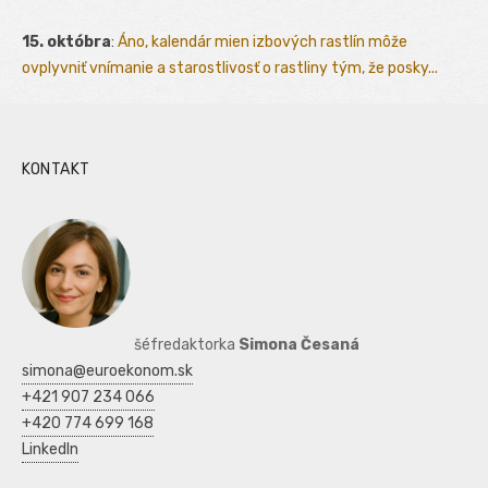
15. októbra
:
Áno, kalendár mien izbových rastlín môže
ovplyvniť vnímanie a starostlivosť o rastliny tým, že posky...
KONTAKT
šéfredaktorka
Simona Česaná
simona@euroekonom.sk
+421 907 234 066
+420 774 699 168
LinkedIn