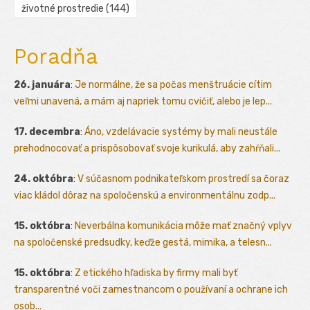
životné prostredie
(144)
Poradňa
26. januára
:
Je normálne, že sa počas menštruácie cítim
veľmi unavená, a mám aj napriek tomu cvičiť, alebo je lep...
17. decembra
:
Áno, vzdelávacie systémy by mali neustále
prehodnocovať a prispôsobovať svoje kurikulá, aby zahŕňali...
24. októbra
:
V súčasnom podnikateľskom prostredí sa čoraz
viac kládol dôraz na spoločenskú a environmentálnu zodp...
15. októbra
:
Neverbálna komunikácia môže mať značný vplyv
na spoločenské predsudky, keďže gestá, mimika, a telesn...
15. októbra
:
Z etického hľadiska by firmy mali byť
transparentné voči zamestnancom o používaní a ochrane ich
osob...