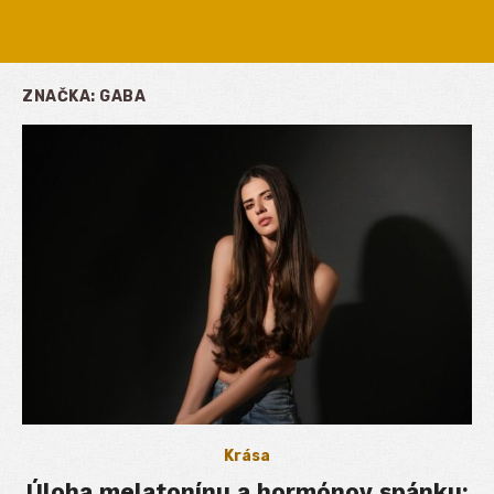
ZNAČKA:
GABA
Krása
Úloha melatonínu a hormónov spánku: