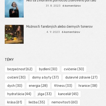
Ako sa zviditeľniť pomocou zľavového portálu
31. 8. 2023
6 komentárov
Možnosti farebných alebo čiernych tonerov
4. 9. 2023
6 komentárov
TÉMY
bezpečnosť
(62)
bydlení
(30)
cvičenie
(30)
cvičení
(30)
domy a byty
(37)
duševné zdravie
(27)
dych
(30)
energia
(28)
fitness
(33)
hranice
(38)
hydratácia
(44)
jóga
(33)
kancelář
(45)
krása
(61)
liečba
(35)
nemovitosti
(60)