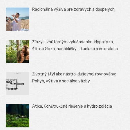
Racionálna výživa pre zdravých a dospelých
Žľazy s vnútorným vylučovaním: Hypofýza,
štítna žľaza, nadobličky – funkcia a interakcia
Životný štýl ako nástroj duševnej rovnováhy:
Pohyb, výživa a sociálne väzby
Atika: Konštrukčné riešenie a hydroizolácia