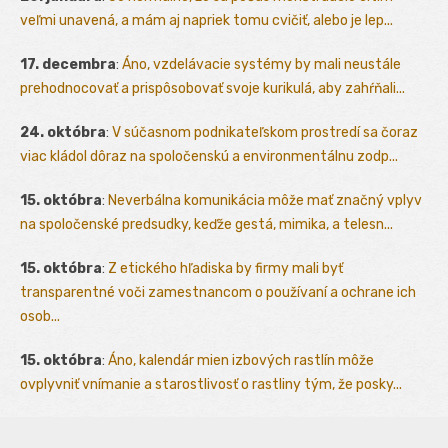
veľmi unavená, a mám aj napriek tomu cvičiť, alebo je lep...
17. decembra
:
Áno, vzdelávacie systémy by mali neustále
prehodnocovať a prispôsobovať svoje kurikulá, aby zahŕňali...
24. októbra
:
V súčasnom podnikateľskom prostredí sa čoraz
viac kládol dôraz na spoločenskú a environmentálnu zodp...
15. októbra
:
Neverbálna komunikácia môže mať značný vplyv
na spoločenské predsudky, keďže gestá, mimika, a telesn...
15. októbra
:
Z etického hľadiska by firmy mali byť
transparentné voči zamestnancom o používaní a ochrane ich
osob...
15. októbra
:
Áno, kalendár mien izbových rastlín môže
ovplyvniť vnímanie a starostlivosť o rastliny tým, že posky...