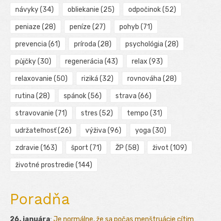
návyky
(34)
obliekanie
(25)
odpočinok
(52)
peniaze
(28)
peníze
(27)
pohyb
(71)
prevencia
(61)
príroda
(28)
psychológia
(28)
půjčky
(30)
regenerácia
(43)
relax
(93)
relaxovanie
(50)
riziká
(32)
rovnováha
(28)
rutina
(28)
spánok
(56)
strava
(66)
stravovanie
(71)
stres
(52)
tempo
(31)
udržateľnosť
(26)
výživa
(96)
yoga
(30)
zdravie
(163)
šport
(71)
ŽP
(58)
život
(109)
životné prostredie
(144)
Poradňa
26. januára
:
Je normálne, že sa počas menštruácie cítim