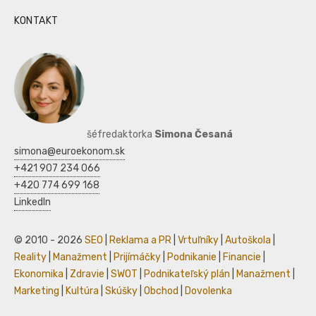
KONTAKT
šéfredaktorka
Simona Česaná
simona@euroekonom.sk
+421 907 234 066
+420 774 699 168
LinkedIn
© 2010 - 2026
SEO
|
Reklama a PR
|
Vrtuľníky
|
Autoškola
|
Reality
|
Manažment
|
Prijímáčky
|
Podnikanie
|
Financie
|
Ekonomika
|
Zdravie
|
SWOT
|
Podnikateľský plán
|
Manažment
|
Marketing
|
Kultúra
|
Skúšky
|
Obchod
|
Dovolenka