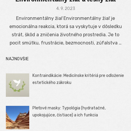
Posted
4. 9. 2023
on
Environmentálny žiaľ Environmentálny žiaľ je
emocionálna reakcia, ktorá sa vyskytuje v dôsledku
strát, škôd a zničenia životného prostredia. Je to
pocit smútku, frustrácie, bezmocnosti, zúfalstva …
NAJNOVŠIE
Kontraindikácie: Medicínske kritériá pre odloženie
estetického zákroku
Pleťové masky: Typológia (hydratačné,
upokojujúce, čistiace) a ich funkcia