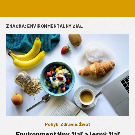
ZNAČKA:
ENVIRONMENTÁLNY ŽIAĽ
Pohyb
,
Zdravie
,
Život
Environmentálny žiaľ a lesný žiaľ