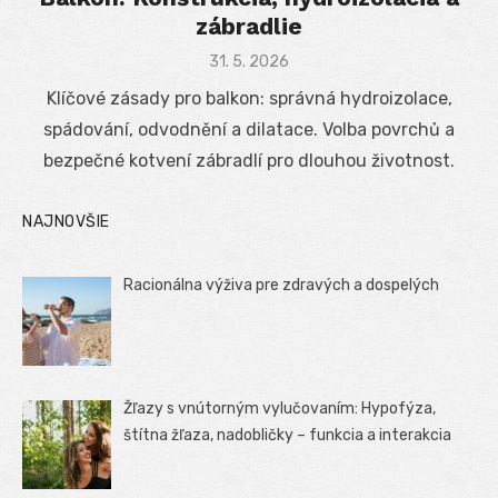
zábradlie
Posted
31. 5. 2026
on
Klíčové zásady pro balkon: správná hydroizolace,
spádování, odvodnění a dilatace. Volba povrchů a
bezpečné kotvení zábradlí pro dlouhou životnost.
NAJNOVŠIE
Racionálna výživa pre zdravých a dospelých
Žľazy s vnútorným vylučovaním: Hypofýza,
štítna žľaza, nadobličky – funkcia a interakcia