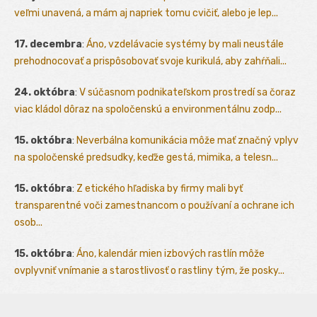
veľmi unavená, a mám aj napriek tomu cvičiť, alebo je lep...
17. decembra
:
Áno, vzdelávacie systémy by mali neustále
prehodnocovať a prispôsobovať svoje kurikulá, aby zahŕňali...
24. októbra
:
V súčasnom podnikateľskom prostredí sa čoraz
viac kládol dôraz na spoločenskú a environmentálnu zodp...
15. októbra
:
Neverbálna komunikácia môže mať značný vplyv
na spoločenské predsudky, keďže gestá, mimika, a telesn...
15. októbra
:
Z etického hľadiska by firmy mali byť
transparentné voči zamestnancom o používaní a ochrane ich
osob...
15. októbra
:
Áno, kalendár mien izbových rastlín môže
ovplyvniť vnímanie a starostlivosť o rastliny tým, že posky...