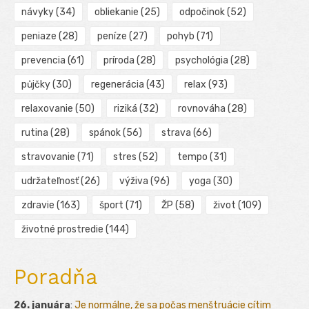
návyky
(34)
obliekanie
(25)
odpočinok
(52)
peniaze
(28)
peníze
(27)
pohyb
(71)
prevencia
(61)
príroda
(28)
psychológia
(28)
půjčky
(30)
regenerácia
(43)
relax
(93)
relaxovanie
(50)
riziká
(32)
rovnováha
(28)
rutina
(28)
spánok
(56)
strava
(66)
stravovanie
(71)
stres
(52)
tempo
(31)
udržateľnosť
(26)
výživa
(96)
yoga
(30)
zdravie
(163)
šport
(71)
ŽP
(58)
život
(109)
životné prostredie
(144)
Poradňa
26. januára
:
Je normálne, že sa počas menštruácie cítim