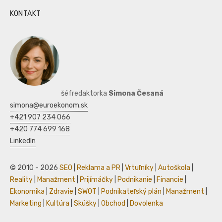
KONTAKT
šéfredaktorka
Simona Česaná
simona@euroekonom.sk
+421 907 234 066
+420 774 699 168
LinkedIn
© 2010 - 2026
SEO
|
Reklama a PR
|
Vrtuľníky
|
Autoškola
|
Reality
|
Manažment
|
Prijímáčky
|
Podnikanie
|
Financie
|
Ekonomika
|
Zdravie
|
SWOT
|
Podnikateľský plán
|
Manažment
|
Marketing
|
Kultúra
|
Skúšky
|
Obchod
|
Dovolenka