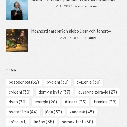
31. 8. 2023
6 komentárov
Možnosti farebných alebo čiernych tonerov
4. 9. 2023
6 komentárov
TÉMY
bezpečnosť
(62)
bydlení
(30)
cvičenie
(30)
cvičení
(30)
domy a byty
(37)
duševné zdravie
(27)
dych
(30)
energia
(28)
fitness
(33)
hranice
(38)
hydratácia
(44)
jóga
(33)
kancelář
(45)
krása
(61)
liečba
(35)
nemovitosti
(60)