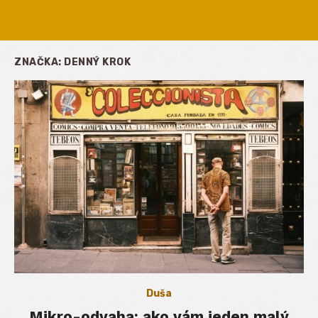
ZNAČKA:
DENNÝ KROK
Duša
Mikro-odvaha: ako vám jeden malý