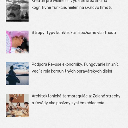
Kreatín pre wellness: Využitie kreatínu na
kognitívne funkcie, nielen na svalovú hmotu
Stropy: Typy konštrukcií a požiarne vlastnosti
Podpora Re-use ekonomiky: Fungovanie knižníc
vecí a rola komunitných opravárskych dielní
Architektonická termoregulácia: Zelené strechy
a fasády ako pasívny systém chladenia