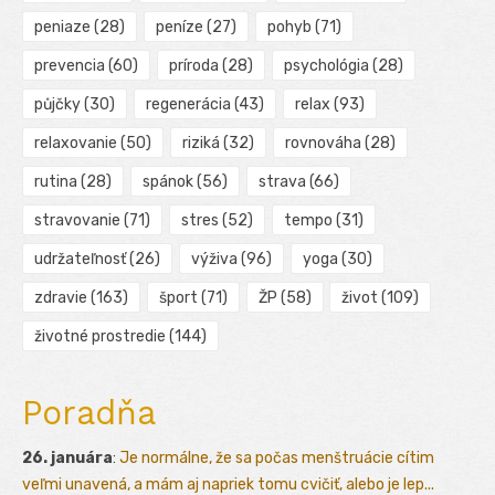
peniaze
(28)
peníze
(27)
pohyb
(71)
prevencia
(60)
príroda
(28)
psychológia
(28)
půjčky
(30)
regenerácia
(43)
relax
(93)
relaxovanie
(50)
riziká
(32)
rovnováha
(28)
rutina
(28)
spánok
(56)
strava
(66)
stravovanie
(71)
stres
(52)
tempo
(31)
udržateľnosť
(26)
výživa
(96)
yoga
(30)
zdravie
(163)
šport
(71)
ŽP
(58)
život
(109)
životné prostredie
(144)
Poradňa
26. januára
:
Je normálne, že sa počas menštruácie cítim
veľmi unavená, a mám aj napriek tomu cvičiť, alebo je lep...