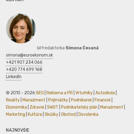
šéfredaktorka
Simona Česaná
simona@euroekonom.sk
+421 907 234 066
+420 774 699 168
LinkedIn
© 2010 - 2026
SEO
|
Reklama a PR
|
Vrtuľníky
|
Autoškola
|
Reality
|
Manažment
|
Prijímáčky
|
Podnikanie
|
Financie
|
Ekonomika
|
Zdravie
|
SWOT
|
Podnikateľský plán
|
Manažment
|
Marketing
|
Kultúra
|
Skúšky
|
Obchod
|
Dovolenka
NAJNOVŠIE