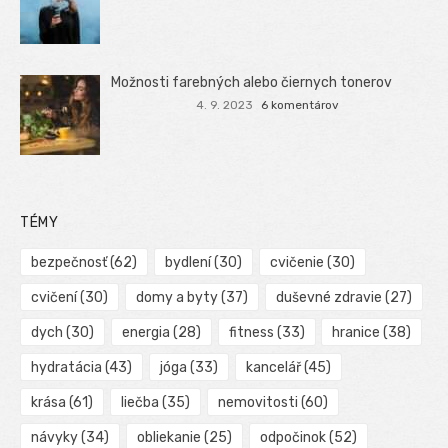
Možnosti farebných alebo čiernych tonerov
4. 9. 2023
6 komentárov
TÉMY
bezpečnosť
(62)
bydlení
(30)
cvičenie
(30)
cvičení
(30)
domy a byty
(37)
duševné zdravie
(27)
dych
(30)
energia
(28)
fitness
(33)
hranice
(38)
hydratácia
(43)
jóga
(33)
kancelář
(45)
krása
(61)
liečba
(35)
nemovitosti
(60)
návyky
(34)
obliekanie
(25)
odpočinok
(52)