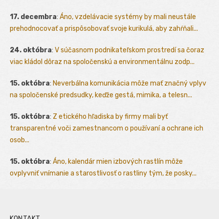
17. decembra
:
Áno, vzdelávacie systémy by mali neustále
prehodnocovať a prispôsobovať svoje kurikulá, aby zahŕňali...
24. októbra
:
V súčasnom podnikateľskom prostredí sa čoraz
viac kládol dôraz na spoločenskú a environmentálnu zodp...
15. októbra
:
Neverbálna komunikácia môže mať značný vplyv
na spoločenské predsudky, keďže gestá, mimika, a telesn...
15. októbra
:
Z etického hľadiska by firmy mali byť
transparentné voči zamestnancom o používaní a ochrane ich
osob...
15. októbra
:
Áno, kalendár mien izbových rastlín môže
ovplyvniť vnímanie a starostlivosť o rastliny tým, že posky...
KONTAKT