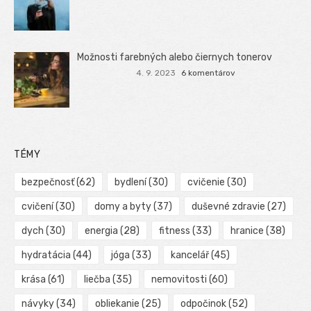
Možnosti farebných alebo čiernych tonerov
4. 9. 2023
6 komentárov
TÉMY
bezpečnosť
(62)
bydlení
(30)
cvičenie
(30)
cvičení
(30)
domy a byty
(37)
duševné zdravie
(27)
dych
(30)
energia
(28)
fitness
(33)
hranice
(38)
hydratácia
(44)
jóga
(33)
kancelář
(45)
krása
(61)
liečba
(35)
nemovitosti
(60)
návyky
(34)
obliekanie
(25)
odpočinok
(52)