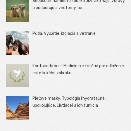
Sebasúcit namiesto sebakritiky: ako nájsť zdravý
a podporujúci vnútorný tón
Půda: Využitie, izolácia a vetranie
Kontraindikácie: Medicínske kritériá pre odloženie
estetického zákroku
Pleťové masky: Typológia (hydratačné,
upokojujúce, čistiace) a ich funkcia