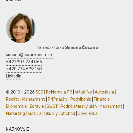
šéfredaktorka
Simona Česaná
simona@euroekonom.sk
+421 907 234 066
+420 774 699 168
LinkedIn
© 2010 - 2026
SEO
|
Reklama a PR
|
Vrtuľníky
|
Autoškola
|
Reality
|
Manažment
|
Prijímáčky
|
Podnikanie
|
Financie
|
Ekonomika
|
Zdravie
|
SWOT
|
Podnikateľský plán
|
Manažment
|
Marketing
|
Kultúra
|
Skúšky
|
Obchod
|
Dovolenka
NAJNOVŠIE