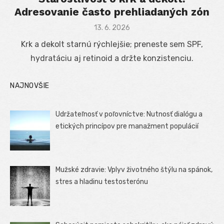
Adresovanie často prehliadaných zón
Posted
13. 6. 2026
on
Krk a dekolt starnú rýchlejšie; preneste sem SPF,
hydratáciu aj retinoid a držte konzistenciu.
NAJNOVŠIE
Udržateľnosť v poľovníctve: Nutnosť dialógu a
etických princípov pre manažment populácií
Mužské zdravie: Vplyv životného štýlu na spánok,
stres a hladinu testosterónu