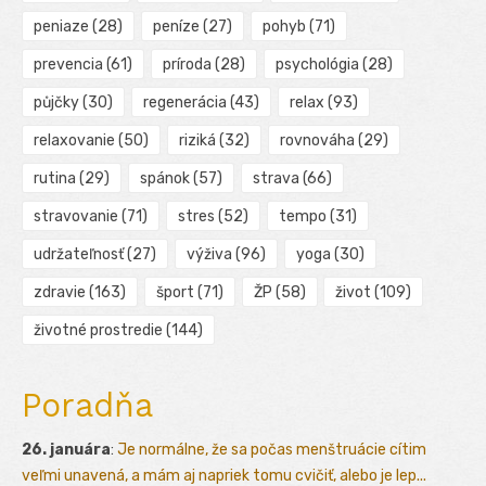
peniaze
(28)
peníze
(27)
pohyb
(71)
prevencia
(61)
príroda
(28)
psychológia
(28)
půjčky
(30)
regenerácia
(43)
relax
(93)
relaxovanie
(50)
riziká
(32)
rovnováha
(29)
rutina
(29)
spánok
(57)
strava
(66)
stravovanie
(71)
stres
(52)
tempo
(31)
udržateľnosť
(27)
výživa
(96)
yoga
(30)
zdravie
(163)
šport
(71)
ŽP
(58)
život
(109)
životné prostredie
(144)
Poradňa
26. januára
:
Je normálne, že sa počas menštruácie cítim
veľmi unavená, a mám aj napriek tomu cvičiť, alebo je lep...