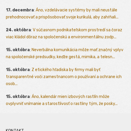
17. decembra
:
Áno, vzdelávacie systémy by mali neustále
prehodnocovať a prispôsobovať svoje kurikulá, aby zahŕňali...
24. októbra
:
V súčasnom podnikateľskom prostredí sa čoraz
viac kládol dôraz na spoločenskú a environmentálnu zodp...
15. októbra
:
Neverbálna komunikácia môže mať značný vplyv
na spoločenské predsudky, keďže gestá, mimika, a telesn...
15. októbra
:
Z etického hľadiska by firmy mali byť
transparentné voči zamestnancom o používaní a ochrane ich
osob...
15. októbra
:
Áno, kalendár mien izbových rastlín môže
ovplyvniť vnímanie a starostlivosť o rastliny tým, že posky...
KONTAKT