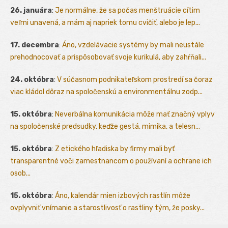
26. januára
:
Je normálne, že sa počas menštruácie cítim
veľmi unavená, a mám aj napriek tomu cvičiť, alebo je lep...
17. decembra
:
Áno, vzdelávacie systémy by mali neustále
prehodnocovať a prispôsobovať svoje kurikulá, aby zahŕňali...
24. októbra
:
V súčasnom podnikateľskom prostredí sa čoraz
viac kládol dôraz na spoločenskú a environmentálnu zodp...
15. októbra
:
Neverbálna komunikácia môže mať značný vplyv
na spoločenské predsudky, keďže gestá, mimika, a telesn...
15. októbra
:
Z etického hľadiska by firmy mali byť
transparentné voči zamestnancom o používaní a ochrane ich
osob...
15. októbra
:
Áno, kalendár mien izbových rastlín môže
ovplyvniť vnímanie a starostlivosť o rastliny tým, že posky...