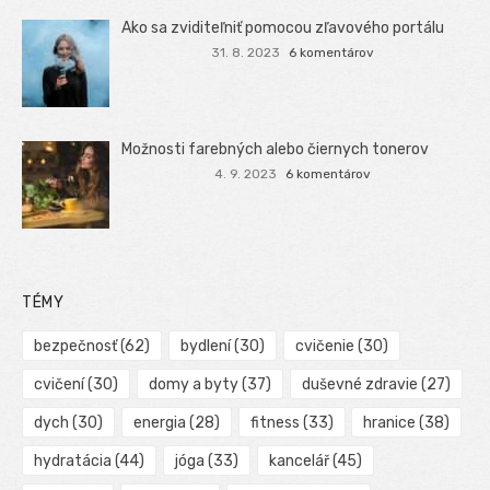
Ako sa zviditeľniť pomocou zľavového portálu
31. 8. 2023
6 komentárov
Možnosti farebných alebo čiernych tonerov
4. 9. 2023
6 komentárov
TÉMY
bezpečnosť
(62)
bydlení
(30)
cvičenie
(30)
cvičení
(30)
domy a byty
(37)
duševné zdravie
(27)
dych
(30)
energia
(28)
fitness
(33)
hranice
(38)
hydratácia
(44)
jóga
(33)
kancelář
(45)