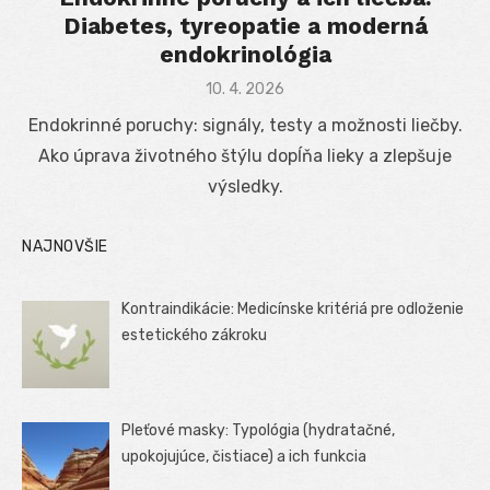
Diabetes, tyreopatie a moderná
endokrinológia
Posted
10. 4. 2026
on
Endokrinné poruchy: signály, testy a možnosti liečby.
Ako úprava životného štýlu dopĺňa lieky a zlepšuje
výsledky.
NAJNOVŠIE
Kontraindikácie: Medicínske kritériá pre odloženie
estetického zákroku
Pleťové masky: Typológia (hydratačné,
upokojujúce, čistiace) a ich funkcia