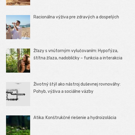
Racionálna výživa pre zdravých a dospelých
Žľazy s vnútorným vylučovaním: Hypofýza,
štítna žľaza, nadobličky – funkcia a interakcia
Životný štýl ako nástroj duševnej rovnováhy:
Pohyb, výživa a sociálne väzby
Atika: Konštrukčné riešenie a hydroizolácia