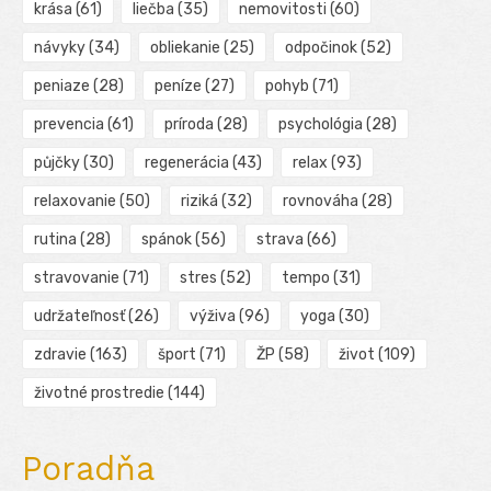
krása
(61)
liečba
(35)
nemovitosti
(60)
návyky
(34)
obliekanie
(25)
odpočinok
(52)
peniaze
(28)
peníze
(27)
pohyb
(71)
prevencia
(61)
príroda
(28)
psychológia
(28)
půjčky
(30)
regenerácia
(43)
relax
(93)
relaxovanie
(50)
riziká
(32)
rovnováha
(28)
rutina
(28)
spánok
(56)
strava
(66)
stravovanie
(71)
stres
(52)
tempo
(31)
udržateľnosť
(26)
výživa
(96)
yoga
(30)
zdravie
(163)
šport
(71)
ŽP
(58)
život
(109)
životné prostredie
(144)
Poradňa