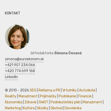
KONTAKT
šéfredaktorka
Simona Česaná
simona@euroekonom.sk
+421 907 234 066
+420 774 699 168
LinkedIn
© 2010 - 2026
SEO
|
Reklama a PR
|
Vrtuľníky
|
Autoškola
|
Reality
|
Manažment
|
Prijímáčky
|
Podnikanie
|
Financie
|
Ekonomika
|
Zdravie
|
SWOT
|
Podnikateľský plán
|
Manažment
|
Marketing
|
Kultúra
|
Skúšky
|
Obchod
|
Dovolenka