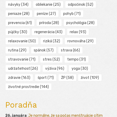
návyky
(34)
obliekanie
(25)
odpočinok
(52)
peniaze
(28)
peníze
(27)
pohyb
(71)
prevencia
(61)
príroda
(28)
psychológia
(28)
půjčky
(30)
regenerácia
(43)
relax
(93)
relaxovanie
(50)
riziká
(32)
rovnováha
(29)
rutina
(29)
spánok
(57)
strava
(66)
stravovanie
(71)
stres
(52)
tempo
(31)
udržateľnosť
(26)
výživa
(96)
yoga
(30)
zdravie
(163)
šport
(71)
ŽP
(58)
život
(109)
životné prostredie
(144)
Poradňa
26. januára
:
Je normálne, že sa počas menštruácie cítim