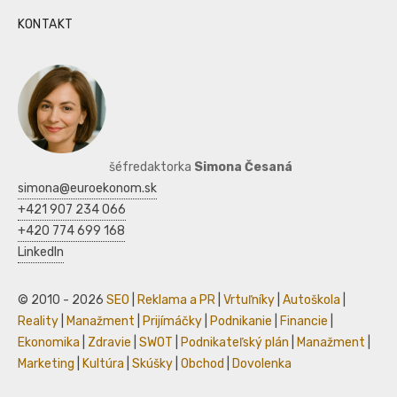
KONTAKT
šéfredaktorka
Simona Česaná
simona@euroekonom.sk
+421 907 234 066
+420 774 699 168
LinkedIn
© 2010 - 2026
SEO
|
Reklama a PR
|
Vrtuľníky
|
Autoškola
|
Reality
|
Manažment
|
Prijímáčky
|
Podnikanie
|
Financie
|
Ekonomika
|
Zdravie
|
SWOT
|
Podnikateľský plán
|
Manažment
|
Marketing
|
Kultúra
|
Skúšky
|
Obchod
|
Dovolenka