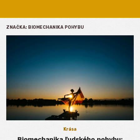
ZNAČKA:
BIOMECHANIKA POHYBU
Krása
Biomechanika ľudského pohybu: