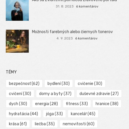
31. 8. 2023
6 komentárov
Možnosti farebných alebo čiernych tonerov
4. 9. 2023
6 komentárov
TÉMY
bezpečnosť
(62)
bydlení
(30)
cvičenie
(30)
cvičení
(30)
domy a byty
(37)
duševné zdravie
(27)
dych
(30)
energia
(28)
fitness
(33)
hranice
(38)
hydratácia
(44)
jóga
(33)
kancelář
(45)
krása
(61)
liečba
(35)
nemovitosti
(60)