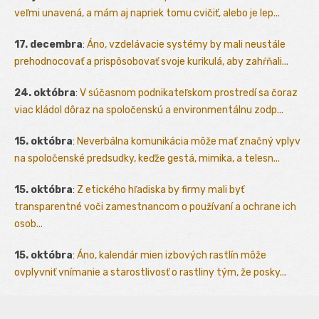
veľmi unavená, a mám aj napriek tomu cvičiť, alebo je lep...
17. decembra
:
Áno, vzdelávacie systémy by mali neustále
prehodnocovať a prispôsobovať svoje kurikulá, aby zahŕňali...
24. októbra
:
V súčasnom podnikateľskom prostredí sa čoraz
viac kládol dôraz na spoločenskú a environmentálnu zodp...
15. októbra
:
Neverbálna komunikácia môže mať značný vplyv
na spoločenské predsudky, keďže gestá, mimika, a telesn...
15. októbra
:
Z etického hľadiska by firmy mali byť
transparentné voči zamestnancom o používaní a ochrane ich
osob...
15. októbra
:
Áno, kalendár mien izbových rastlín môže
ovplyvniť vnímanie a starostlivosť o rastliny tým, že posky...