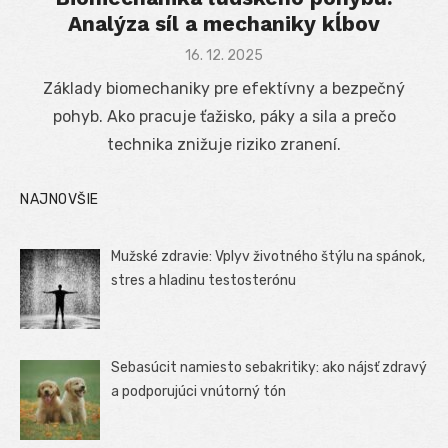
Analýza síl a mechaniky kĺbov
Posted
16. 12. 2025
on
Základy biomechaniky pre efektívny a bezpečný
pohyb. Ako pracuje ťažisko, páky a sila a prečo
technika znižuje riziko zranení.
NAJNOVŠIE
Mužské zdravie: Vplyv životného štýlu na spánok,
stres a hladinu testosterónu
Sebasúcit namiesto sebakritiky: ako nájsť zdravý
a podporujúci vnútorný tón