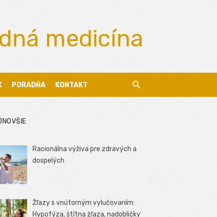
odná medicína
X
PORADŇA
KONTAKT
JNOVŠIE
Racionálna výživa pre zdravých a
dospelých
Žľazy s vnútorným vylučovaním:
Hypofýza, štítna žľaza, nadobličky