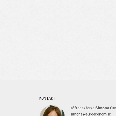
KONTAKT
šéfredaktorka
Simona Če
simona@euroekonom.sk