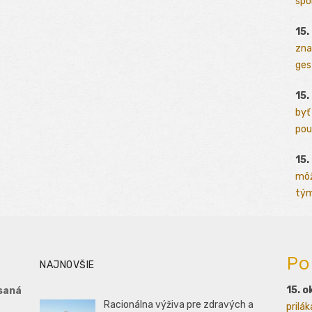
spo
15.
zna
ges
15.
byť
pou
15.
môž
tým
Po
NAJNOVŠIE
15. o
saná
Racionálna výživa pre zdravých a
prilá