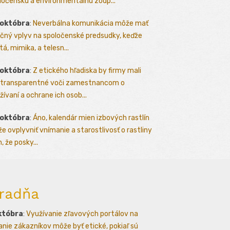
ločenskú a environmentálnu zodp...
 októbra
:
Neverbálna komunikácia môže mať
čný vplyv na spoločenské predsudky, keďže
tá, mimika, a telesn...
 októbra
:
Z etického hľadiska by firmy mali
 transparentné voči zamestnancom o
žívaní a ochrane ich osob...
 októbra
:
Áno, kalendár mien izbových rastlín
e ovplyvniť vnímanie a starostlivosť o rastliny
, že posky...
radňa
któbra
:
Využívanie zľavových portálov na
kanie zákazníkov môže byť etické, pokiaľ sú