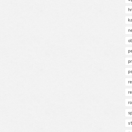
h
k
n
ob
p
p
p
r
r
r
s
s