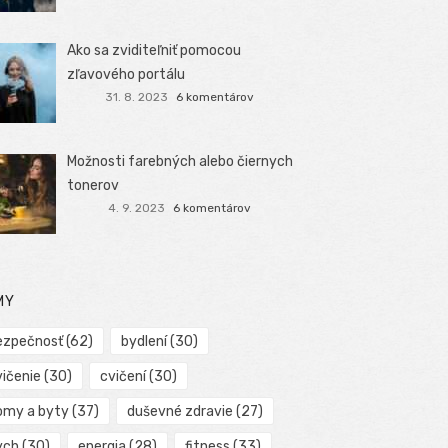
Ako sa zviditeľniť pomocou
zľavového portálu
31. 8. 2023
6 komentárov
Možnosti farebných alebo čiernych
tonerov
4. 9. 2023
6 komentárov
MY
ezpečnosť
(62)
bydlení
(30)
vičenie
(30)
cvičení
(30)
omy a byty
(37)
duševné zdravie
(27)
ych
(30)
energia
(28)
fitness
(33)