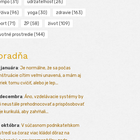
empo
(31)
udržateľnosť
(26)
ýživa
(96)
yoga
(30)
zdravie
(163)
port
(71)
ŽP
(58)
život
(109)
ivotné prostredie
(144)
oradňa
 januára
:
Je normálne, že sa počas
štruácie cítim veľmi unavená, a mám aj
iek tomu cvičiť, alebo je lep...
 decembra
:
Áno, vzdelávacie systémy by
i neustále prehodnocovať a prispôsobovať
e kurikulá, aby zahŕňali...
 októbra
:
V súčasnom podnikateľskom
stredí sa čoraz viac kládol dôraz na