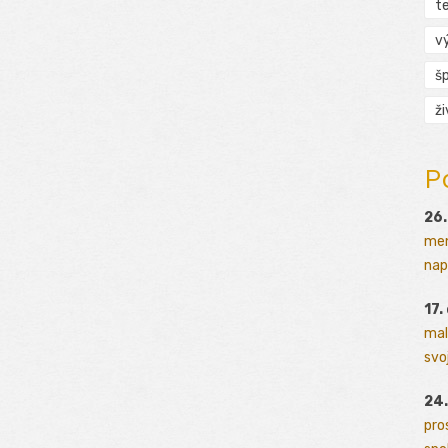
t
v
š
ž
P
26.
men
napr
17.
mal
svoj
24.
pro