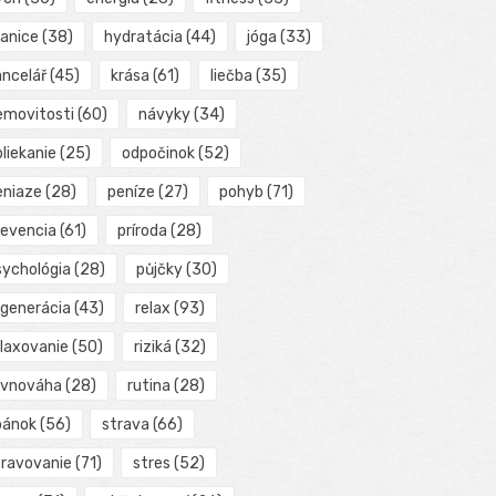
ranice
(38)
hydratácia
(44)
jóga
(33)
ancelář
(45)
krása
(61)
liečba
(35)
emovitosti
(60)
návyky
(34)
liekanie
(25)
odpočinok
(52)
eniaze
(28)
peníze
(27)
pohyb
(71)
revencia
(61)
príroda
(28)
sychológia
(28)
půjčky
(30)
egenerácia
(43)
relax
(93)
elaxovanie
(50)
riziká
(32)
ovnováha
(28)
rutina
(28)
pánok
(56)
strava
(66)
travovanie
(71)
stres
(52)