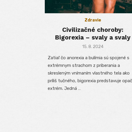
Zdravie
Civilizačné choroby:
Bigorexia – svaly a svaly
Posted
15. 8. 2024
on
Zatiaľ čo anorexia a bulímia sú spojené s
extrémnym strachom z priberania a
skresleným vnímaním vlastného tela ako
príliš tučného, bigorexia predstavuje opa
extrém. Jedná …