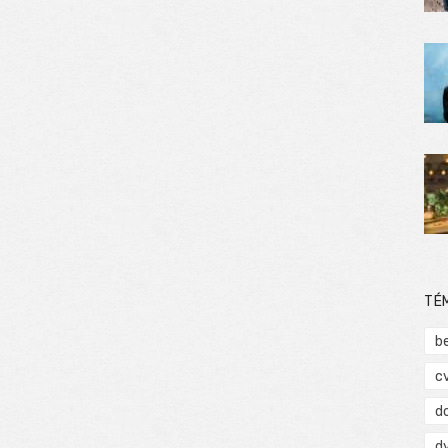
TÉ
b
c
d
d