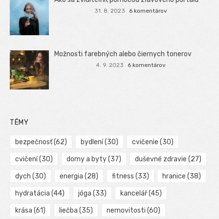
31. 8. 2023
6 komentárov
Možnosti farebných alebo čiernych tonerov
4. 9. 2023
6 komentárov
TÉMY
bezpečnosť
(62)
bydlení
(30)
cvičenie
(30)
cvičení
(30)
domy a byty
(37)
duševné zdravie
(27)
dych
(30)
energia
(28)
fitness
(33)
hranice
(38)
hydratácia
(44)
jóga
(33)
kancelář
(45)
krása
(61)
liečba
(35)
nemovitosti
(60)