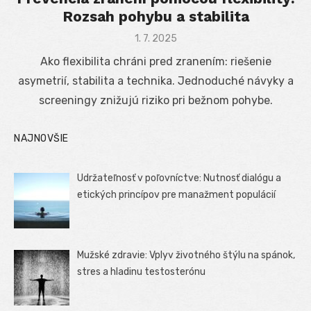
Rozsah pohybu a stabilita
Posted
1. 7. 2025
on
Ako flexibilita chráni pred zranením: riešenie
asymetrií, stabilita a technika. Jednoduché návyky a
screeningy znižujú riziko pri bežnom pohybe.
NAJNOVŠIE
Udržateľnosť v poľovníctve: Nutnosť dialógu a
etických princípov pre manažment populácií
Mužské zdravie: Vplyv životného štýlu na spánok,
stres a hladinu testosterónu