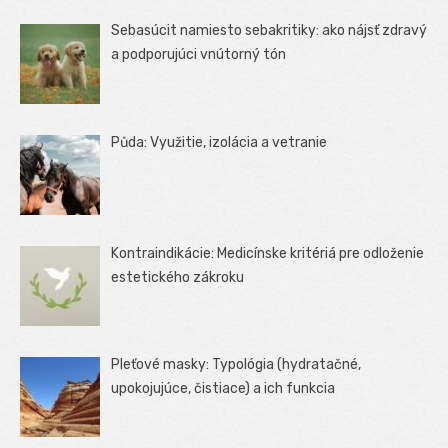
Sebasúcit namiesto sebakritiky: ako nájsť zdravý
a podporujúci vnútorný tón
Půda: Využitie, izolácia a vetranie
Kontraindikácie: Medicínske kritériá pre odloženie
estetického zákroku
Pleťové masky: Typológia (hydratačné,
upokojujúce, čistiace) a ich funkcia