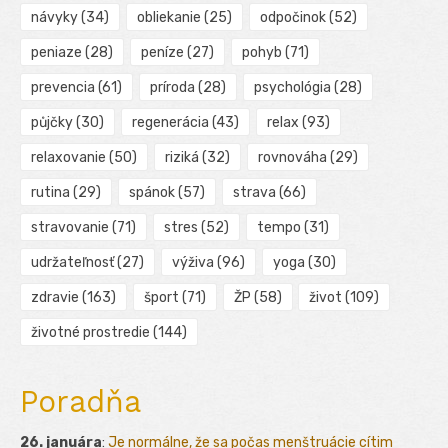
návyky
(34)
obliekanie
(25)
odpočinok
(52)
peniaze
(28)
peníze
(27)
pohyb
(71)
prevencia
(61)
príroda
(28)
psychológia
(28)
půjčky
(30)
regenerácia
(43)
relax
(93)
relaxovanie
(50)
riziká
(32)
rovnováha
(29)
rutina
(29)
spánok
(57)
strava
(66)
stravovanie
(71)
stres
(52)
tempo
(31)
udržateľnosť
(27)
výživa
(96)
yoga
(30)
zdravie
(163)
šport
(71)
ŽP
(58)
život
(109)
životné prostredie
(144)
Poradňa
26. januára
:
Je normálne, že sa počas menštruácie cítim