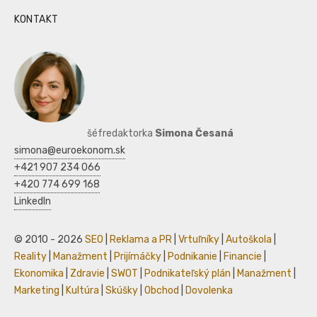
KONTAKT
šéfredaktorka
Simona Česaná
simona@euroekonom.sk
+421 907 234 066
+420 774 699 168
LinkedIn
© 2010 - 2026
SEO
|
Reklama a PR
|
Vrtuľníky
|
Autoškola
|
Reality
|
Manažment
|
Prijímáčky
|
Podnikanie
|
Financie
|
Ekonomika
|
Zdravie
|
SWOT
|
Podnikateľský plán
|
Manažment
|
Marketing
|
Kultúra
|
Skúšky
|
Obchod
|
Dovolenka