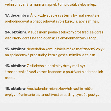
veľmi unavená, a mám aj napriek tomu cvičiť, alebo je lep...
17. decembra
:
Áno, vzdelávacie systémy by mali neustále
prehodnocovať a prispôsobovať svoje kurikulá, aby zahŕňali...
24. októbra
:
V súčasnom podnikateľskom prostredí sa čoraz
viac kládol dôraz na spoločenskú a environmentálnu zodp...
15. októbra
:
Neverbálna komunikácia môže mať značný vplyv
na spoločenské predsudky, keďže gestá, mimika, a telesn...
15. októbra
:
Z etického hľadiska by firmy mali byť
transparentné voči zamestnancom o používaní a ochrane ich
osob...
15. októbra
:
Áno, kalendár mien izbových rastlín môže
ovplyvniť vnímanie a starostlivosť o rastliny tým, že posky...