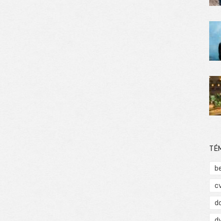
TÉ
b
c
d
d