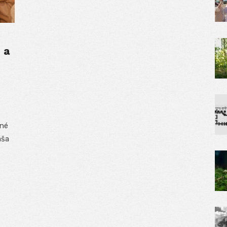
 a
rné
áša