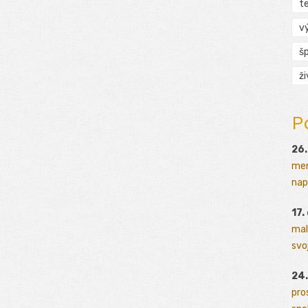
t
v
š
ž
P
26.
men
napr
17.
mal
svoj
24.
pro