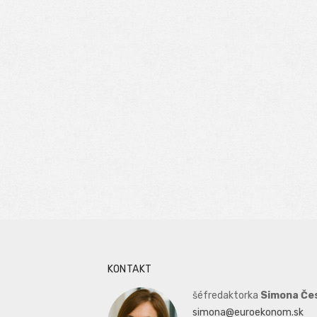
KONTAKT
šéfredaktorka
Simona Če
simona@euroekonom.sk