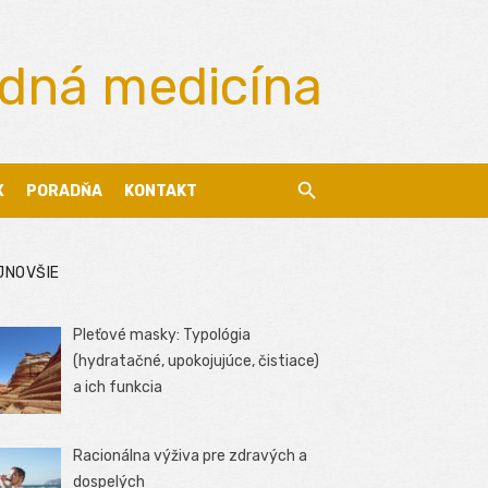
odná medicína
X
PORADŇA
KONTAKT
JNOVŠIE
Pleťové masky: Typológia
(hydratačné, upokojujúce, čistiace)
a ich funkcia
Racionálna výživa pre zdravých a
dospelých