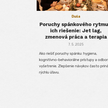
Duša
Poruchy spánkového rytmu
ich riešenie: Jet lag,
zmenová práca a terapia
Posted
7. 5. 2025
on
Ako riešiť poruchy spánku: hygiena,
kognitívno-behaviorálne prístupy a odbo
vyšetrenie. Zlepšenie návykov často prin
rýchlu úľavu.