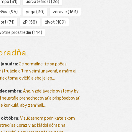
empo
(31)
udržateľnosť
(26)
ýživa
(96)
yoga
(30)
zdravie
(163)
port
(71)
ŽP
(58)
život
(109)
ivotné prostredie
(144)
oradňa
 januára
:
Je normálne, že sa počas
štruácie cítim veľmi unavená, a mám aj
iek tomu cvičiť, alebo je lep...
 decembra
:
Áno, vzdelávacie systémy by
i neustále prehodnocovať a prispôsobovať
e kurikulá, aby zahŕňali...
 októbra
:
V súčasnom podnikateľskom
stredí sa čoraz viac kládol dôraz na