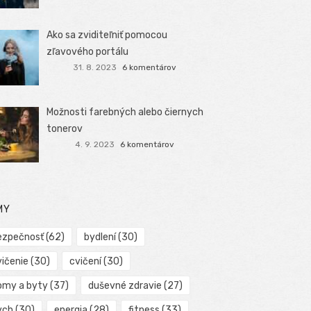
Ako sa zviditeľniť pomocou
zľavového portálu
31. 8. 2023
6 komentárov
Možnosti farebných alebo čiernych
tonerov
4. 9. 2023
6 komentárov
MY
ezpečnosť
(62)
bydlení
(30)
vičenie
(30)
cvičení
(30)
omy a byty
(37)
duševné zdravie
(27)
ych
(30)
energia
(28)
fitness
(33)