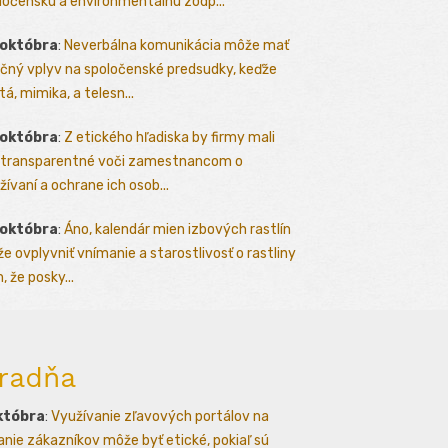
ločenskú a environmentálnu zodp...
 októbra
:
Neverbálna komunikácia môže mať
čný vplyv na spoločenské predsudky, keďže
tá, mimika, a telesn...
 októbra
:
Z etického hľadiska by firmy mali
 transparentné voči zamestnancom o
žívaní a ochrane ich osob...
 októbra
:
Áno, kalendár mien izbových rastlín
e ovplyvniť vnímanie a starostlivosť o rastliny
, že posky...
radňa
któbra
:
Využívanie zľavových portálov na
kanie zákazníkov môže byť etické, pokiaľ sú