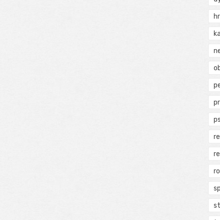
h
k
n
ob
p
p
p
r
r
r
s
s