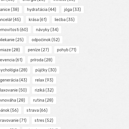
ranice
(38)
hydratácia
(44)
jóga
(33)
ancelář
(45)
krása
(61)
liečba
(35)
emovitosti
(60)
návyky
(34)
liekanie
(25)
odpočinok
(52)
eniaze
(28)
peníze
(27)
pohyb
(71)
revencia
(61)
príroda
(28)
sychológia
(28)
půjčky
(30)
egenerácia
(43)
relax
(93)
elaxovanie
(50)
riziká
(32)
ovnováha
(28)
rutina
(28)
pánok
(56)
strava
(66)
travovanie
(71)
stres
(52)