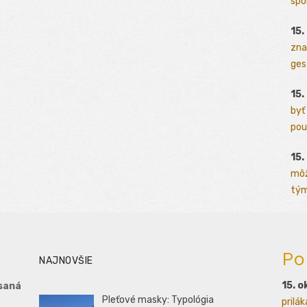
spo
15.
zna
ges
15.
byť
pou
15.
môž
tým
Po
NAJNOVŠIE
15. o
saná
Pleťové masky: Typológia
prilá