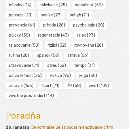
návyky
(34)
obliekanie
(25)
odpočinok
(52)
peniaze
(28)
peníze
(27)
pohyb
(71)
prevencia
(61)
príroda
(28)
psychológia
(28)
půjčky
(30)
regenerácia
(43)
relax
(93)
relaxovanie
(50)
riziká
(32)
rovnováha
(28)
rutina
(28)
spánok
(56)
strava
(66)
stravovanie
(71)
stres
(52)
tempo
(31)
udržateľnosť
(26)
výživa
(96)
yoga
(30)
zdravie
(163)
šport
(71)
ŽP
(58)
život
(109)
životné prostredie
(144)
Poradňa
26. januára
:
Je normálne, že sa počas menštruácie cítim