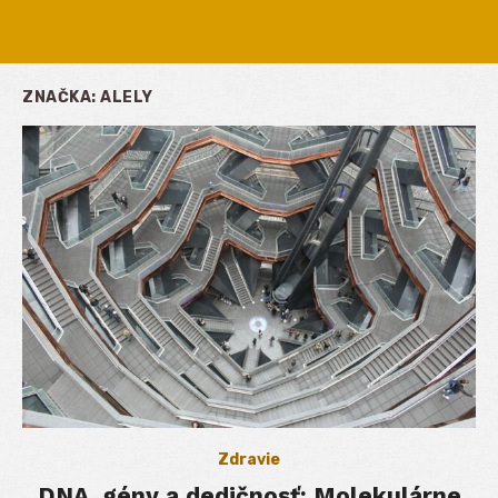
ZNAČKA:
ALELY
Zdravie
DNA, gény a dedičnosť: Molekulárne