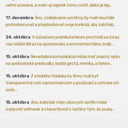
veľmi unavená, a mám aj napriek tomu cvičiť, alebo je lep...
17. decembra
:
Áno, vzdelávacie systémy by mali neustále
prehodnocovať a prispôsobovať svoje kurikulá, aby zahŕňali...
24. októbra
:
V súčasnom podnikateľskom prostredí sa čoraz
viac kládol dôraz na spoločenskú a environmentálnu zodp...
15. októbra
:
Neverbálna komunikácia môže mať značný vplyv
na spoločenské predsudky, keďže gestá, mimika, a telesn...
15. októbra
:
Z etického hľadiska by firmy mali byť
transparentné voči zamestnancom o používaní a ochrane ich
osob...
15. októbra
:
Áno, kalendár mien izbových rastlín môže
ovplyvniť vnímanie a starostlivosť o rastliny tým, že posky...