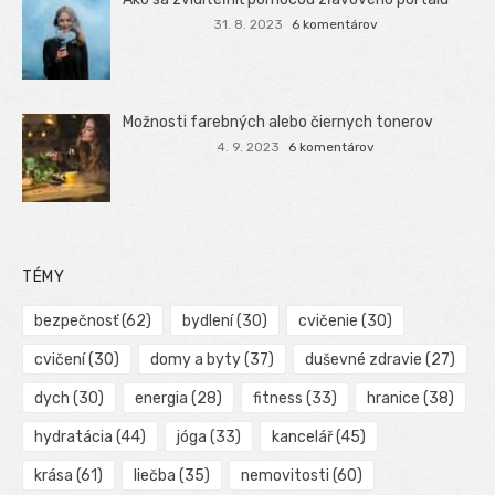
31. 8. 2023
6 komentárov
Možnosti farebných alebo čiernych tonerov
4. 9. 2023
6 komentárov
TÉMY
bezpečnosť
(62)
bydlení
(30)
cvičenie
(30)
cvičení
(30)
domy a byty
(37)
duševné zdravie
(27)
dych
(30)
energia
(28)
fitness
(33)
hranice
(38)
hydratácia
(44)
jóga
(33)
kancelář
(45)
krása
(61)
liečba
(35)
nemovitosti
(60)