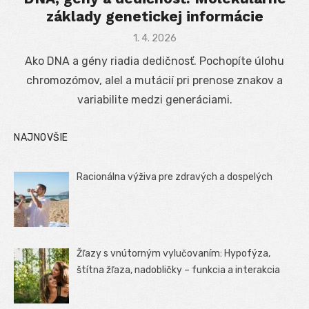
základy genetickej informácie
Posted
1. 4. 2026
on
Ako DNA a gény riadia dedičnosť. Pochopíte úlohu
chromozómov, alel a mutácií pri prenose znakov a
variabilite medzi generáciami.
NAJNOVŠIE
Racionálna výživa pre zdravých a dospelých
Žľazy s vnútorným vylučovaním: Hypofýza,
štítna žľaza, nadobličky – funkcia a interakcia