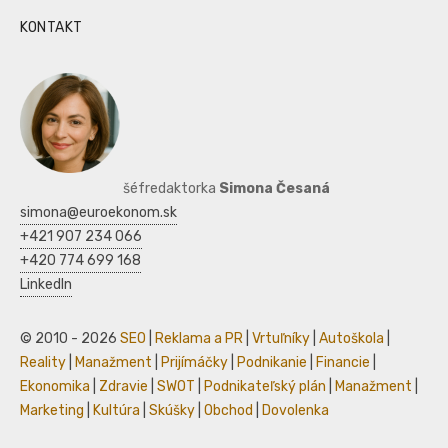
KONTAKT
šéfredaktorka
Simona Česaná
simona@euroekonom.sk
+421 907 234 066
+420 774 699 168
LinkedIn
© 2010 - 2026
SEO
|
Reklama a PR
|
Vrtuľníky
|
Autoškola
|
Reality
|
Manažment
|
Prijímáčky
|
Podnikanie
|
Financie
|
Ekonomika
|
Zdravie
|
SWOT
|
Podnikateľský plán
|
Manažment
|
Marketing
|
Kultúra
|
Skúšky
|
Obchod
|
Dovolenka