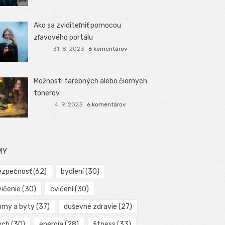
Ako sa zviditeľniť pomocou
zľavového portálu
31. 8. 2023
6 komentárov
Možnosti farebných alebo čiernych
tonerov
4. 9. 2023
6 komentárov
MY
ezpečnosť
(62)
bydlení
(30)
vičenie
(30)
cvičení
(30)
omy a byty
(37)
duševné zdravie
(27)
ych
(30)
energia
(28)
fitness
(33)