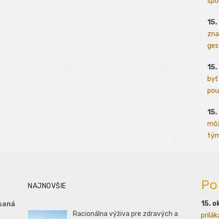
spo
15.
zna
ges
15.
byť
pou
15.
môž
tým
Po
NAJNOVŠIE
15. o
saná
Racionálna výživa pre zdravých a
prilá