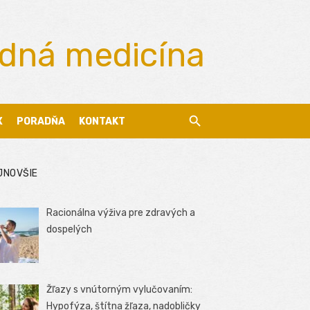
odná medicína
X
PORADŇA
KONTAKT
JNOVŠIE
Racionálna výživa pre zdravých a
dospelých
Žľazy s vnútorným vylučovaním:
Hypofýza, štítna žľaza, nadobličky