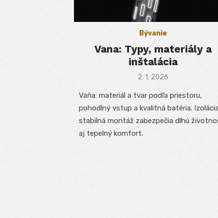
Bývanie
Vana: Typy, materiály a
inštalácia
Posted
2. 1. 2026
on
Vaňa: materiál a tvar podľa priestoru,
pohodlný vstup a kvalitná batéria. Izoláci
stabilná montáž zabezpečia dlhú životno
aj tepelný komfort.