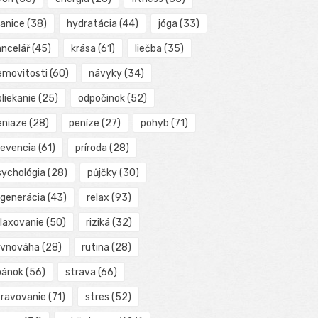
ranice
(38)
hydratácia
(44)
jóga
(33)
ancelář
(45)
krása
(61)
liečba
(35)
emovitosti
(60)
návyky
(34)
liekanie
(25)
odpočinok
(52)
eniaze
(28)
peníze
(27)
pohyb
(71)
revencia
(61)
príroda
(28)
sychológia
(28)
půjčky
(30)
egenerácia
(43)
relax
(93)
elaxovanie
(50)
riziká
(32)
ovnováha
(28)
rutina
(28)
pánok
(56)
strava
(66)
travovanie
(71)
stres
(52)