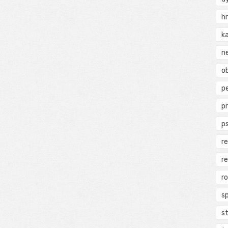
h
k
n
ob
p
p
p
r
r
r
s
s