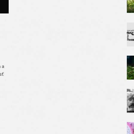
a a
sť