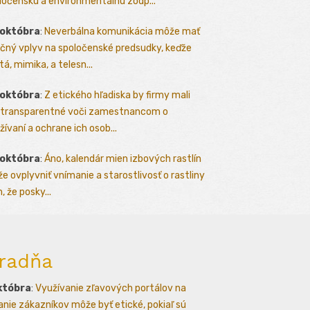
ločenskú a environmentálnu zodp...
 októbra
:
Neverbálna komunikácia môže mať
čný vplyv na spoločenské predsudky, keďže
tá, mimika, a telesn...
 októbra
:
Z etického hľadiska by firmy mali
 transparentné voči zamestnancom o
žívaní a ochrane ich osob...
 októbra
:
Áno, kalendár mien izbových rastlín
e ovplyvniť vnímanie a starostlivosť o rastliny
, že posky...
radňa
któbra
:
Využívanie zľavových portálov na
kanie zákazníkov môže byť etické, pokiaľ sú