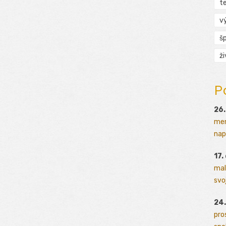
t
v
š
ž
P
26.
men
napr
17.
mal
svoj
24.
pro