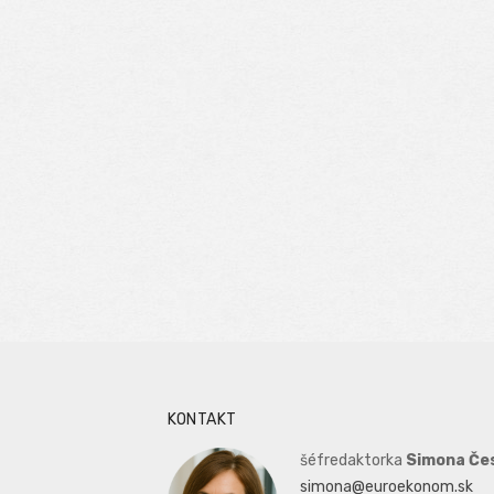
KONTAKT
šéfredaktorka
Simona Če
simona@euroekonom.sk