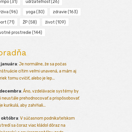
empo
(31)
udržateľnosť
(26)
ýživa
(96)
yoga
(30)
zdravie
(163)
port
(71)
ŽP
(58)
život
(109)
ivotné prostredie
(144)
oradňa
 januára
:
Je normálne, že sa počas
štruácie cítim veľmi unavená, a mám aj
iek tomu cvičiť, alebo je lep...
 decembra
:
Áno, vzdelávacie systémy by
i neustále prehodnocovať a prispôsobovať
e kurikulá, aby zahŕňali...
 októbra
:
V súčasnom podnikateľskom
stredí sa čoraz viac kládol dôraz na