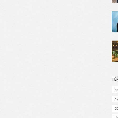
TÉ
b
c
d
d