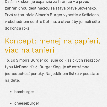
Ďalším krokom je expanzia za hranice – a prvou
zahraničnou destináciou sa stáva práve Slovensko.
Prvá reštaurácia Simon’s Burger vyrastie v Košiciach,
v obchodnom centre Optima, a otvoriť by ju mali ešte
do konca roka.
Koncept: menej na papieri,
viac na tanieri
To, čo Simon’s Burger odlišuje od klasických reťazcov
typu McDonald’s či Burger King, je až extrémna
jednoduchosť ponuky. Na jedálnom lístku v podstate
nájdete:
hamburger
cheeseburger