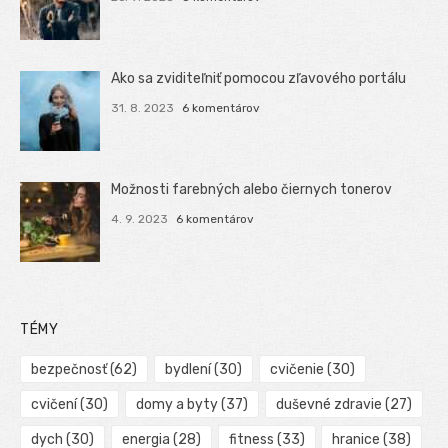
Ako sa zviditeľniť pomocou zľavového portálu
31. 8. 2023
6 komentárov
Možnosti farebných alebo čiernych tonerov
4. 9. 2023
6 komentárov
TÉMY
bezpečnosť
(62)
bydlení
(30)
cvičenie
(30)
cvičení
(30)
domy a byty
(37)
duševné zdravie
(27)
dych
(30)
energia
(28)
fitness
(33)
hranice
(38)