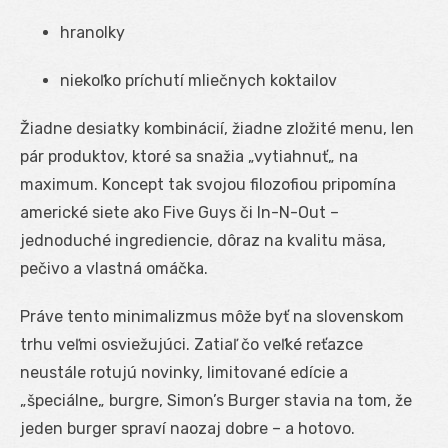
hranolky
niekoľko príchutí mliečnych koktailov
Žiadne desiatky kombinácií, žiadne zložité menu, len
pár produktov, ktoré sa snažia „vytiahnuť„ na
maximum. Koncept tak svojou filozofiou pripomína
americké siete ako Five Guys či In-N-Out –
jednoduché ingrediencie, dôraz na kvalitu mäsa,
pečivo a vlastná omáčka.
Práve tento minimalizmus môže byť na slovenskom
trhu veľmi osviežujúci. Zatiaľ čo veľké reťazce
neustále rotujú novinky, limitované edície a
„špeciálne„ burgre, Simon’s Burger stavia na tom, že
jeden burger spraví naozaj dobre – a hotovo.