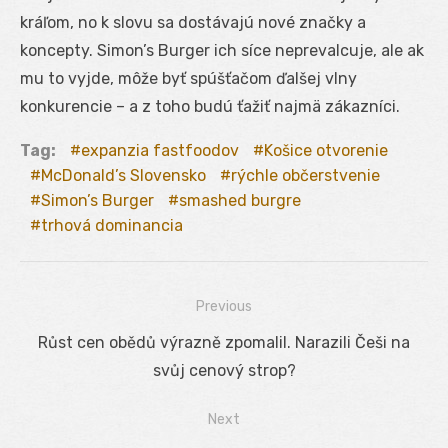
kráľom, no k slovu sa dostávajú nové značky a
koncepty. Simon’s Burger ich síce neprevalcuje, ale ak
mu to vyjde, môže byť spúšťačom ďalšej vlny
konkurencie – a z toho budú ťažiť najmä zákazníci.
Tag:
expanzia fastfoodov
Košice otvorenie
McDonald’s Slovensko
rýchle občerstvenie
Simon’s Burger
smashed burgre
trhová dominancia
Previous
Navigácia
Previous
Růst cen obědů výrazně zpomalil. Narazili Češi na
v
post:
svůj cenový strop?
článku
Next