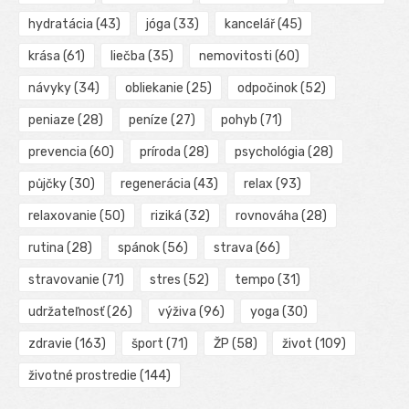
hydratácia
(43)
jóga
(33)
kancelář
(45)
krása
(61)
liečba
(35)
nemovitosti
(60)
návyky
(34)
obliekanie
(25)
odpočinok
(52)
peniaze
(28)
peníze
(27)
pohyb
(71)
prevencia
(60)
príroda
(28)
psychológia
(28)
půjčky
(30)
regenerácia
(43)
relax
(93)
relaxovanie
(50)
riziká
(32)
rovnováha
(28)
rutina
(28)
spánok
(56)
strava
(66)
stravovanie
(71)
stres
(52)
tempo
(31)
udržateľnosť
(26)
výživa
(96)
yoga
(30)
zdravie
(163)
šport
(71)
ŽP
(58)
život
(109)
životné prostredie
(144)