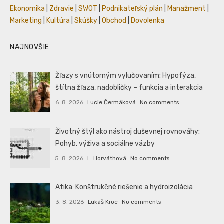
Ekonomika
|
Zdravie
|
SWOT
|
Podnikateľský plán
|
Manažment
|
Marketing
|
Kultúra
|
Skúšky
|
Obchod
|
Dovolenka
NAJNOVŠIE
Žľazy s vnútorným vylučovaním: Hypofýza,
štítna žľaza, nadobličky – funkcia a interakcia
6. 8. 2026
Lucie Čermáková
No comments
Životný štýl ako nástroj duševnej rovnováhy:
Pohyb, výživa a sociálne väzby
5. 8. 2026
L. Horváthová
No comments
Atika: Konštrukčné riešenie a hydroizolácia
3. 8. 2026
Lukáš Kroc
No comments