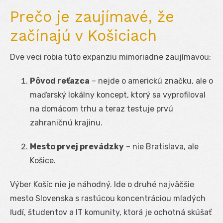
Prečo je zaujímavé, že
začínajú v Košiciach
Dve veci robia túto expanziu mimoriadne zaujímavou:
Pôvod reťazca
– nejde o americkú značku, ale o
maďarský lokálny koncept, ktorý sa vyprofiloval
na domácom trhu a teraz testuje prvú
zahraničnú krajinu.
Mesto prvej prevádzky
– nie Bratislava, ale
Košice.
Výber Košíc nie je náhodný. Ide o druhé najväčšie
mesto Slovenska s rastúcou koncentráciou mladých
ľudí, študentov a IT komunity, ktorá je ochotná skúšať