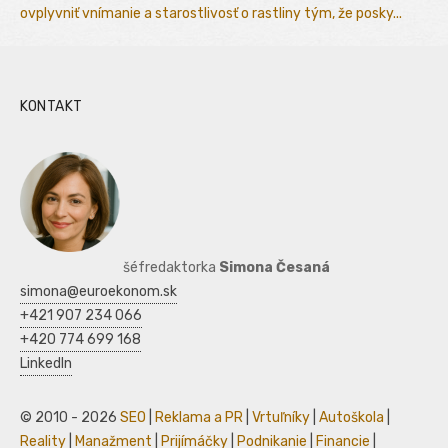
ovplyvniť vnímanie a starostlivosť o rastliny tým, že posky...
KONTAKT
šéfredaktorka
Simona Česaná
simona@euroekonom.sk
+421 907 234 066
+420 774 699 168
LinkedIn
© 2010 - 2026
SEO
|
Reklama a PR
|
Vrtuľníky
|
Autoškola
|
Reality
|
Manažment
|
Prijímáčky
|
Podnikanie
|
Financie
|