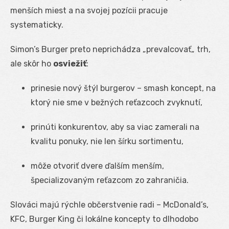
menších miest a na svojej pozícii pracuje
systematicky.
Simon’s Burger preto neprichádza „prevalcovať„ trh,
ale skôr ho
osviežiť
:
prinesie nový štýl burgerov – smash koncept, na
ktorý nie sme v bežných reťazcoch zvyknutí,
prinúti konkurentov, aby sa viac zamerali na
kvalitu ponuky, nie len šírku sortimentu,
môže otvoriť dvere ďalším menším,
špecializovaným reťazcom zo zahraničia.
Slováci majú rýchle občerstvenie radi – McDonald’s,
KFC, Burger King či lokálne koncepty to dlhodobo