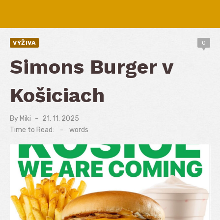
VÝŽIVA
0
Simons Burger v
Košiciach
By
Miki
Posted
21. 11. 2025
on
Time to Read:
-
words