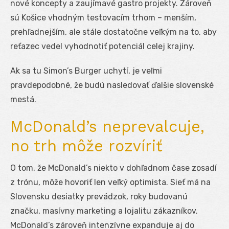
nové koncepty a zaujímavé gastro projekty. Zároveň
sú Košice vhodným testovacím trhom – menším,
prehľadnejším, ale stále dostatočne veľkým na to, aby
reťazec vedel vyhodnotiť potenciál celej krajiny.
Ak sa tu Simon’s Burger uchytí, je veľmi
pravdepodobné, že budú nasledovať ďalšie slovenské
mestá.
McDonald’s neprevalcuje,
no trh môže rozvíriť
O tom, že McDonald’s niekto v dohľadnom čase zosadí
z trónu, môže hovoriť len veľký optimista. Sieť má na
Slovensku desiatky prevádzok, roky budovanú
značku, masívny marketing a lojalitu zákazníkov.
McDonald’s zároveň intenzívne expanduje aj do