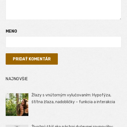
MENO
NAJNOVŠIE
Žľazy s vnútorným vylučovaním: Hypofýza,
štítna žľaza, nadobličky – funkcia a interakcia
Životný štýl ako nástroj duševnej rovnováhy: