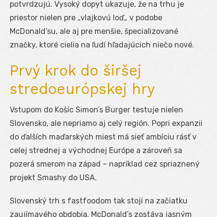
potvrdzujú. Vysoký dopyt ukazuje, že na trhu je
priestor nielen pre „vlajkovú loď„ v podobe
McDonald’su, ale aj pre menšie, špecializované
značky, ktoré cielia na ľudí hľadajúcich niečo nové.
Prvý krok do širšej
stredoeurópskej hry
Vstupom do Košíc Simon’s Burger testuje nielen
Slovensko, ale nepriamo aj celý región. Popri expanzii
do ďalších maďarských miest má sieť ambíciu rásť v
celej strednej a východnej Európe a zároveň sa
pozerá smerom na západ – napríklad cez spriaznený
projekt Smashy do USA.
Slovenský trh s fastfoodom tak stojí na začiatku
zaujímavého obdobia. McDonald’s zostáva jasným