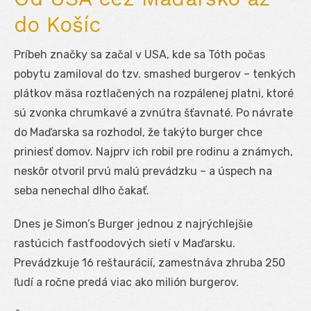
do Košíc
Príbeh značky sa začal v USA, kde sa Tóth počas
pobytu zamiloval do tzv. smashed burgerov – tenkých
plátkov mäsa roztlačených na rozpálenej platni, ktoré
sú zvonka chrumkavé a zvnútra šťavnaté. Po návrate
do Maďarska sa rozhodol, že takýto burger chce
priniesť domov. Najprv ich robil pre rodinu a známych,
neskôr otvoril prvú malú prevádzku – a úspech na
seba nenechal dlho čakať.
Dnes je Simon’s Burger jednou z najrýchlejšie
rastúcich fastfoodových sietí v Maďarsku.
Prevádzkuje 16 reštaurácií, zamestnáva zhruba 250
ľudí a ročne predá viac ako milión burgerov.