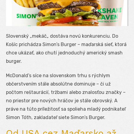
Slovenský „mekáč„ dostáva novú konkurenciu. Do
Košíc prichádza Simon’s Burger – maďarská sieť, ktorá
chce ukázať, ako chutí jednoduchý americký smash
burger.
McDonald’s síce na slovenskom trhu s rýchlym
občerstvením stále absolútne dominuje – či už
počtom reštaurácií, tržbami alebo znalosťou značky –
no priestor pre nových hráčov je stále obrovský. A
práve na túto príležitosť sa spolieha mladý podnikateľ
Simon Tóth, zakladateľ siete Simon’s Burger.
Od USA cez Maďarsko až