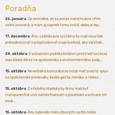
Poradňa
26. januára
:
Je normálne, že sa počas menštruácie cítim
veľmi unavená, a mám aj napriek tomu cvičiť, alebo je lep...
17. decembra
:
Áno, vzdelávacie systémy by mali neustále
prehodnocovať a prispôsobovať svoje kurikulá, aby zahŕňali...
24. októbra
:
V súčasnom podnikateľskom prostredí sa čoraz
viac kládol dôraz na spoločenskú a environmentálnu zodp...
15. októbra
:
Neverbálna komunikácia môže mať značný vplyv
na spoločenské predsudky, keďže gestá, mimika, a telesn...
15. októbra
:
Z etického hľadiska by firmy mali byť
transparentné voči zamestnancom o používaní a ochrane ich
osob...
15. októbra
:
Áno, kalendár mien izbových rastlín môže