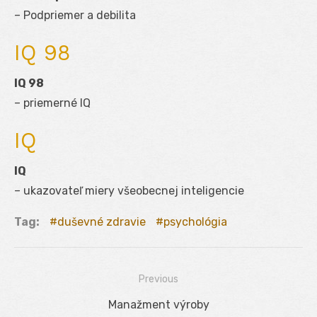
– Podpriemer a debilita
IQ 98
IQ 98
– priemerné IQ
IQ
IQ
– ukazovateľ miery všeobecnej inteligencie
Tag:
duševné zdravie
psychológia
Previous
Navigácia
Previous
Manažment výroby