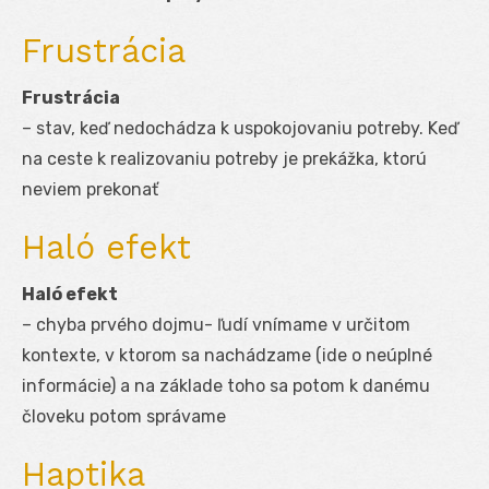
Frustrácia
Frustrácia
– stav, keď nedochádza k uspokojovaniu potreby. Keď
na ceste k realizovaniu potreby je prekážka, ktorú
neviem prekonať
Haló efekt
Haló efekt
– chyba prvého dojmu- ľudí vnímame v určitom
kontexte, v ktorom sa nachádzame (ide o neúplné
informácie) a na základe toho sa potom k danému
človeku potom správame
Haptika