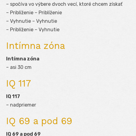
– spočíva vo výbere dvoch vecí, ktoré chcem získať
– Priblíženie – Priblíženie
– Vyhnutie – Vyhnutie
– Priblíženie – Vyhnutie
Intímna zóna
Intímna zóna
– asi 30 cm
IQ 117
IQ 117
– nadpriemer
IQ 69 a pod 69
IQ 69 a pod 69