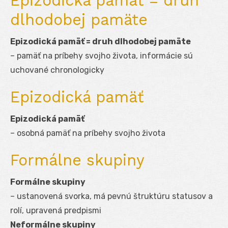
Epizodická pamäť = druh
dlhodobej pamäte
Epizodická pamäť = druh dlhodobej pamäte
– pamäť na príbehy svojho života, informácie sú
uchované chronologicky
Epizodická pamäť
Epizodická pamäť
– osobná pamäť na príbehy svojho života
Formálne skupiny
Formálne skupiny
– ustanovená svorka, má pevnú štruktúru statusov a
rolí, upravená predpismi
Neformálne skupiny