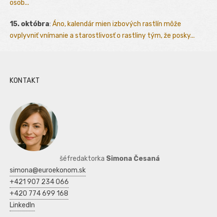
osob...
15. októbra
:
Áno, kalendár mien izbových rastlín môže
ovplyvniť vnímanie a starostlivosť o rastliny tým, že posky...
KONTAKT
šéfredaktorka
Simona Česaná
simona@euroekonom.sk
+421 907 234 066
+420 774 699 168
LinkedIn