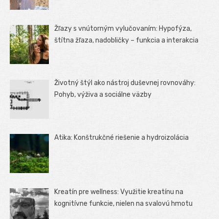
Žľazy s vnútorným vylučovaním: Hypofýza,
štítna žľaza, nadobličky – funkcia a interakcia
Životný štýl ako nástroj duševnej rovnováhy:
Pohyb, výživa a sociálne väzby
Atika: Konštrukčné riešenie a hydroizolácia
Kreatín pre wellness: Využitie kreatínu na
kognitívne funkcie, nielen na svalovú hmotu