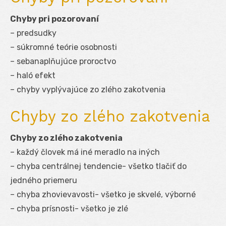
Chyby pri pozorovaní
– predsudky
– súkromné teórie osobnosti
– sebanaplňujúce proroctvo
– haló efekt
– chyby vyplývajúce zo zlého zakotvenia
Chyby zo zlého zakotvenia
Chyby zo zlého zakotvenia
– každý človek má iné meradlo na iných
– chyba centrálnej tendencie- všetko tlačiť do
jedného priemeru
– chyba zhovievavosti- všetko je skvelé, výborné
– chyba prísnosti- všetko je zlé