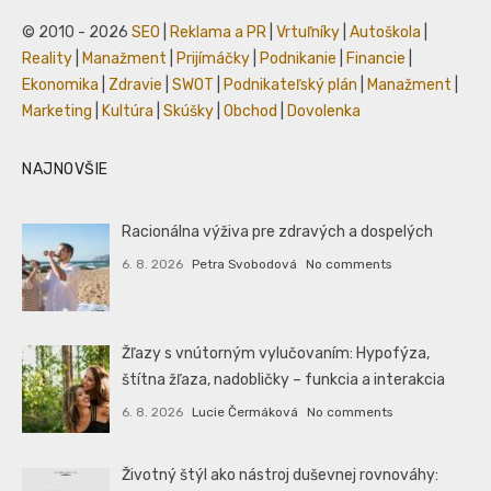
© 2010 - 2026
SEO
|
Reklama a PR
|
Vrtuľníky
|
Autoškola
|
Reality
|
Manažment
|
Prijímáčky
|
Podnikanie
|
Financie
|
Ekonomika
|
Zdravie
|
SWOT
|
Podnikateľský plán
|
Manažment
|
Marketing
|
Kultúra
|
Skúšky
|
Obchod
|
Dovolenka
NAJNOVŠIE
Racionálna výživa pre zdravých a dospelých
6. 8. 2026
Petra Svobodová
No comments
Žľazy s vnútorným vylučovaním: Hypofýza,
štítna žľaza, nadobličky – funkcia a interakcia
6. 8. 2026
Lucie Čermáková
No comments
Životný štýl ako nástroj duševnej rovnováhy: