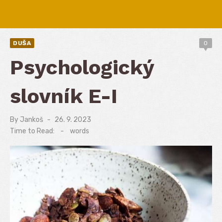
DUŠA
0
Psychologický
slovník E-I
By
Jankoš
Posted
26. 9. 2023
on
Time to Read:
-
words