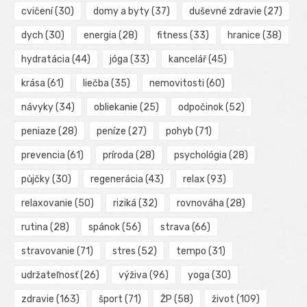
cvičení
(30)
domy a byty
(37)
duševné zdravie
(27)
dych
(30)
energia
(28)
fitness
(33)
hranice
(38)
hydratácia
(44)
jóga
(33)
kancelář
(45)
krása
(61)
liečba
(35)
nemovitosti
(60)
návyky
(34)
obliekanie
(25)
odpočinok
(52)
peniaze
(28)
peníze
(27)
pohyb
(71)
prevencia
(61)
príroda
(28)
psychológia
(28)
půjčky
(30)
regenerácia
(43)
relax
(93)
relaxovanie
(50)
riziká
(32)
rovnováha
(28)
rutina
(28)
spánok
(56)
strava
(66)
stravovanie
(71)
stres
(52)
tempo
(31)
udržateľnosť
(26)
výživa
(96)
yoga
(30)
zdravie
(163)
šport
(71)
ŽP
(58)
život
(109)