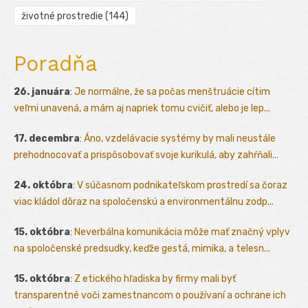
životné prostredie
(144)
Poradňa
26. januára
:
Je normálne, že sa počas menštruácie cítim
veľmi unavená, a mám aj napriek tomu cvičiť, alebo je lep...
17. decembra
:
Áno, vzdelávacie systémy by mali neustále
prehodnocovať a prispôsobovať svoje kurikulá, aby zahŕňali...
24. októbra
:
V súčasnom podnikateľskom prostredí sa čoraz
viac kládol dôraz na spoločenskú a environmentálnu zodp...
15. októbra
:
Neverbálna komunikácia môže mať značný vplyv
na spoločenské predsudky, keďže gestá, mimika, a telesn...
15. októbra
:
Z etického hľadiska by firmy mali byť
transparentné voči zamestnancom o používaní a ochrane ich