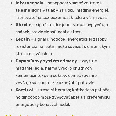
Interocepcia
– schopnosť vnímať vnútorné
telesné signály (tlak v žalúdku, hladina energie).
Trénovateľná cez pozornosť k telu a všímavosť.
Ghrelin
– signál hladu; jeho rytmus ovplyvňujú
spánok, pravidelnosť jedál a stres.
Leptín
– signál dlhodobej energetickej zásoby;
rezistencia na leptín môže súvisieť s chronickým
stresom a zápalom.
Dopamínový systém odmeny
– zvyšuje
hľadanie jedla, najmä vysoko chutných
kombinácií tukov a cukrov; obmedzovanie
zvyšuje salienciu „zakázaných“ potravín.
Kortizol
– stresový hormón; krátkodobo potláča,
no dlhodobo môže zvyšovať apetít a preferenciu
energeticky bohatých jedál.