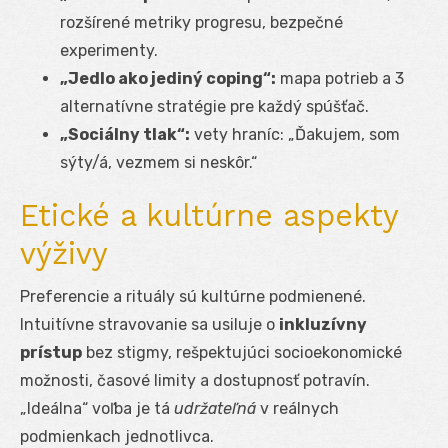
rozšírené metriky progresu, bezpečné
experimenty.
„Jedlo ako jediný coping“:
mapa potrieb a 3
alternatívne stratégie pre každý spúšťač.
„Sociálny tlak“:
vety hraníc: „Ďakujem, som
sýty/á, vezmem si neskôr.“
Etické a kultúrne aspekty
výživy
Preferencie a rituály sú kultúrne podmienené.
Intuitívne stravovanie sa usiluje o
inkluzívny
prístup
bez stigmy, rešpektujúci socioekonomické
možnosti, časové limity a dostupnosť potravín.
„Ideálna“ voľba je tá
udržateľná
v reálnych
podmienkach jednotlivca.