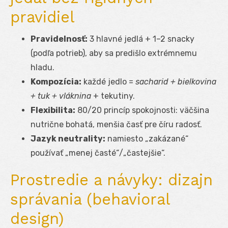
pravidiel
Pravidelnosť:
3 hlavné jedlá + 1–2 snacky
(podľa potrieb), aby sa predišlo extrémnemu
hladu.
Kompozícia:
každé jedlo =
sacharid + bielkovina
+ tuk + vláknina
+ tekutiny.
Flexibilita:
80/20 princíp spokojnosti: väčšina
nutrične bohatá, menšia časť pre číru radosť.
Jazyk neutrality:
namiesto „zakázané“
používať „menej časté“/„častejšie“.
Prostredie a návyky: dizajn
správania (behavioral
design)