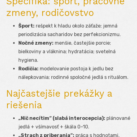
Špecifiká: šport, pracovné
zmeny, rodičovstvo
Šport:
rešpekt k hladu okolo záťaže; jemná
periodizácia sacharidov bez perfekcionizmu.
Nočné zmeny:
menšie, častejšie porcie;
bielkoviny a vláknina; hydratácia; svetelná
hygiena.
Rodičia:
modelovanie postoja k jedlu bez
nálepkovania; rodinné spoločné jedlá s rituálom.
Najčastejšie prekážky a
riešenia
„Nič necítim“ (slabá interocepcia):
plánované
jedlá + všímavosť + škála 0–10.
„Strach z priberania“:
práca s hodnotami,