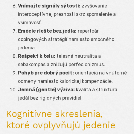
Vnímajte signály sýtosti:
zvyšovanie
interoceptívnej presnosti skrz spomalenie a
všímavosť.
Emócie riešte bez jedla:
repertoár
copingových stratégií namiesto emočného
jedenia.
Rešpekt k telu:
telesná neutralita a
sebakompasia znižujú perfecionizmus.
Pohyb pre dobrý pocit:
orientácia na vnútorné
odmeny namiesto kalorickej kompenzácie.
Jemná (gentle) výživa:
kvalita a štruktúra
jedál bez rigidných pravidiel.
Kognitívne skreslenia,
ktoré ovplyvňujú jedenie