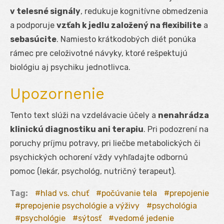
v telesné signály
, redukuje kognitívne obmedzenia
a podporuje
vzťah k jedlu založený na flexibilite
a
sebasúcite
. Namiesto krátkodobých diét ponúka
rámec pre celoživotné návyky, ktoré rešpektujú
biológiu aj psychiku jednotlivca.
Upozornenie
Tento text slúži na vzdelávacie účely a
nenahrádza
klinickú diagnostiku ani terapiu
. Pri podozrení na
poruchy príjmu potravy, pri liečbe metabolických či
psychických ochorení vždy vyhľadajte odbornú
pomoc (lekár, psychológ, nutričný terapeut).
Tag:
hlad vs. chuť
počúvanie tela
prepojenie
prepojenie psychológie a výživy
psychológia
psychológie
sýtosť
vedomé jedenie