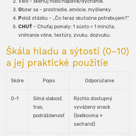
T
elo – skenuj hlad/napätie/dýchanie.
O
bzer sa – prostredie, emócie, myšlienky.
P
olož otázku – „Čo teraz skutočne potrebujem?“
CHUŤ
– Chuťaj pomaly: 1 sústo = 1 minúta,
vnímanie vône, textúry, zvuku, dozvuku.
Škála hladu a sýtosti (0–10)
a jej praktické použitie
Skóre
Popis
Odporúčanie
0–1
Silná slabosť,
Rýchlo dostupný
tras,
vyvážený snack
podráždenosť
(bielkovina +
sacharid)