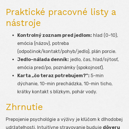
Praktické pracovné listy a
nástroje
Kontrolný zoznam pred jedlom:
hlad (0–10),
emócia (názov), potreba
(odpočinok/kontakt/pohyb/jedlo), plán porcie.
Jedlo–nálada denník:
jedlo, čas, hlad/sýtosť,
emócia pred/po, poznámky (spokojnosť).
Karta „čo teraz potrebujem?“:
5-min
dýchanie, 10-min prechádzka, 10-min ticho,
krátky kontakt s blízkym, pohár vody.
Zhrnutie
Prepojenie psychológie a výživy je kľúčom k dlhodobej
udržateľnosti. Intuitívne stravovanie buduje
dôveru