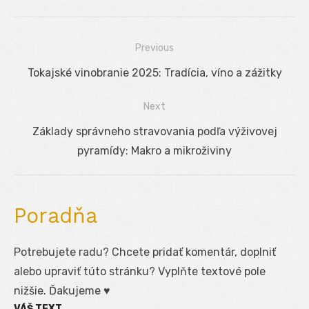
Previous
Navigácia
Previous
Tokajské vinobranie 2025: Tradícia, víno a zážitky
v
post:
Next
článku
Next
Základy správneho stravovania podľa výživovej
post:
pyramídy: Makro a mikroživiny
Poradňa
Potrebujete radu? Chcete pridať komentár, doplniť
alebo upraviť túto stránku? Vyplňte textové pole
nižšie. Ďakujeme ♥
VÁŠ TEXT