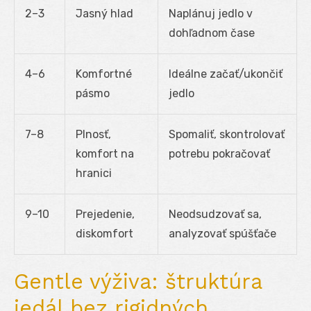
2–3
Jasný hlad
Naplánuj jedlo v
dohľadnom čase
4–6
Komfortné
Ideálne začať/ukončiť
pásmo
jedlo
7–8
Plnosť,
Spomaliť, skontrolovať
komfort na
potrebu pokračovať
hranici
9–10
Prejedenie,
Neodsudzovať sa,
diskomfort
analyzovať spúšťače
Gentle výživa: štruktúra
jedál bez rigidných