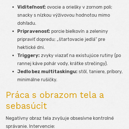
Viditeľnosť:
ovocie a oriešky v zornom poli;
snacky s nízkou výživovou hodnotou mimo
dohľadu.
Pripravenosť:
porcie bielkovín a zeleniny
pripraviť dopredu; „štartovacie jedlá“ pre
hektické dni.
Triggery:
zvyky viazať na existujúce rutiny (po
rannej káve pohár vody, krátke strečingy).
Jedlo bez multitaskingu:
stôl, taniere, príbory,
minimálne rušičky.
Práca s obrazom tela a
sebasúcit
Negatívny obraz tela zvyšuje obsesívne kontrolné
správanie. Intervencie: