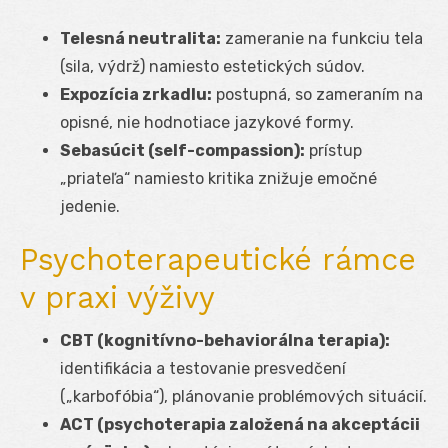
Telesná neutralita:
zameranie na funkciu tela
(sila, výdrž) namiesto estetických súdov.
Expozícia zrkadlu:
postupná, so zameraním na
opisné, nie hodnotiace jazykové formy.
Sebasúcit (self-compassion):
prístup
„priateľa“ namiesto kritika znižuje emočné
jedenie.
Psychoterapeutické rámce
v praxi výživy
CBT (kognitívno-behaviorálna terapia):
identifikácia a testovanie presvedčení
(„karbofóbia“), plánovanie problémových situácií.
ACT (psychoterapia založená na akceptácii