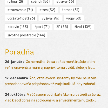
rutina
(28)
spánok
(56)
strava
(66)
stravovanie
(71)
stres
(52)
tempo
(31)
udržateľnosť
(26)
výživa
(96)
yoga
(30)
zdravie
(163)
šport
(71)
ŽP
(58)
život
(109)
životné prostredie
(144)
Poradňa
26. januára
:
Je normálne, že sa počas menštruácie cítim
veľmi unavená, a mám aj napriek tomu cvičiť, alebo je lep...
17. decembra
:
Áno, vzdelávacie systémy by mali neustále
prehodnocovať a prispôsobovať svoje kurikulá, aby zahŕňali...
24. októbra
:
V súčasnom podnikateľskom prostredí sa čoraz
viac kládol dôraz na spoločenskú a environmentálnu zodp...