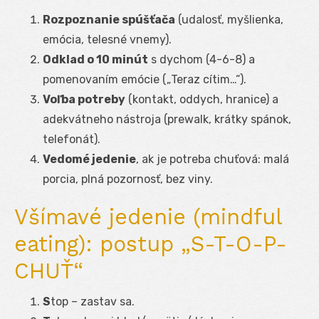
Rozpoznanie spúšťača
(udalosť, myšlienka,
emócia, telesné vnemy).
Odklad o 10 minút
s dychom (4-6-8) a
pomenovaním emócie („Teraz cítim…“).
Voľba potreby
(kontakt, oddych, hranice) a
adekvátneho nástroja (prewalk, krátky spánok,
telefonát).
Vedomé jedenie
, ak je potreba chuťová: malá
porcia, plná pozornosť, bez viny.
Všímavé jedenie (mindful
eating): postup „S-T-O-P-
CHUŤ“
S
top – zastav sa.