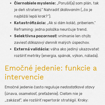
Čiernobiele myslenie:
„Porušil(a) som plán, tak
je deň stratený.“ Nahradiť
škálovaním
(„čo je
najbližší lepší krok?“).
Katastrófizácia:
„Ak si dám koláč, priberiem.“
Reframing: jedna položka neurčuje trend.
Selektívna pozornosť:
vnímanie len chýb;
zaviesť
dôkazový denník
malých úspechov.
Externá validácia:
váha ako jediný ukazovateľ;
rozšíriť metriky (energia, spánok, výkon, nálada).
Emočné jedenie: funkcie a
intervencie
Emočné jedenie často reguluje
nedostatkové stavy
(únava, osamelosť, preťaženie). Cieľom nie je
„zakázať“, ale rozšíriť repertorár stratégií. Kroky: