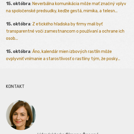
15. októbra
:
Neverbálna komunikácia môže mať značný vplyv
na spoločenské predsudky, keďže gestá, mimika, a telesn...
15. októbra
:
Z etického hľadiska by firmy mali byť
transparentné voči zamestnancom o používaní a ochrane ich
osob...
15. októbra
:
Áno, kalendár mien izbových rastlín môže
ovplyvniť vnímanie a starostlivosť o rastliny tým, že posky...
KONTAKT