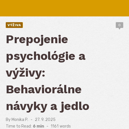
VÝŽIVA
0
Prepojenie
psychológie a
výživy:
Behaviorálne
návyky a jedlo
By
Monika P.
Posted
27. 9. 2025
on
Time to Read:
6 min
-
1161
words