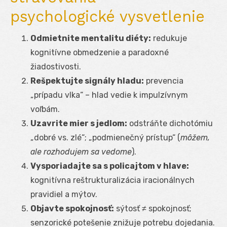
psychologické vysvetlenie
Odmietnite mentalitu diéty:
redukuje
kognitívne obmedzenie a paradoxné
žiadostivosti.
Rešpektujte signály hladu:
prevencia
„prípadu vlka“ – hlad vedie k impulzívnym
voľbám.
Uzavrite mier s jedlom:
odstráňte dichotómiu
„dobré vs. zlé“; „podmienečný prístup“ (
môžem,
ale rozhodujem sa vedome
).
Vysporiadajte sa s policajtom v hlave:
kognitívna reštrukturalizácia iracionálnych
pravidiel a mýtov.
Objavte spokojnosť:
sýtosť ≠ spokojnosť;
senzorické potešenie znižuje potrebu dojedania.