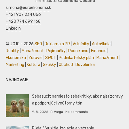
šéfredaktorka
Simona Česaná
simona@euroekonom.sk
+421 907 234 066
+420 774 699 168
LinkedIn
© 2010 - 2026
SEO
|
Reklama a PR
|
Vrtuľníky
|
Autoškola
|
Reality
|
Manažment
|
Prijímáčky
|
Podnikanie
|
Financie
|
Ekonomika
|
Zdravie
|
SWOT
|
Podnikateľský plán
|
Manažment
|
Marketing
|
Kultúra
|
Skúšky
|
Obchod
|
Dovolenka
NAJNOVŠIE
Sebasúcit namiesto sebakritiky: ako nájsť zdravý
a podporujúci vnútorný tón
9. 8. 2026
P. Varga
No comments
Půda: Využitie, izolácia a vetranie