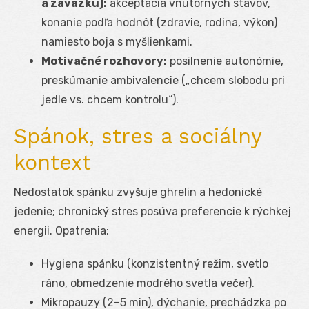
a záväzku):
akceptácia vnútorných stavov,
konanie podľa hodnôt (zdravie, rodina, výkon)
namiesto boja s myšlienkami.
Motivačné rozhovory:
posilnenie autonómie,
preskúmanie ambivalencie („chcem slobodu pri
jedle vs. chcem kontrolu“).
Spánok, stres a sociálny
kontext
Nedostatok spánku zvyšuje ghrelin a hedonické
jedenie; chronický stres posúva preferencie k rýchkej
energii. Opatrenia:
Hygiena spánku (konzistentný režim, svetlo
ráno, obmedzenie modrého svetla večer).
Mikropauzy (2–5 min), dýchanie, prechádzka po