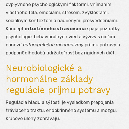
ovplyvnené psychologickými faktormi: vnímaním
vlastného tela, emóciami, stresom, zvyklosťami,
sociálnym kontextom a naučenými presvedčeniami.
Koncept
intuitívneho stravovania
spája poznatky
psychológie, behaviorálnych vied a výživy s cieľom
obnoviť
autoregulačné mechanizmy
príjmu potravy a
podporiť dlhodobú udržateľnosť bez rigidných diét.
Neurobiologické a
hormonálne základy
regulácie príjmu potravy
Regulácia hladu a sýtosti je výsledkom prepojenia
tráviaceho traktu, endokrinného systému a mozgu.
Kľúčové úlohy zohrávajú: