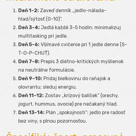
Deň 1–2:
Zaveď denník „jedlo–nálada–
hlad/sýtosť (0–10)“.
Deň 3–4:
Jedlá každé 3–5 hodín; minimalizuj
multitasking pri jedle.
Deň 5–6:
Všímavé cvičenie pri 1 jedle denne (S-
T-O-P-CHUŤ).
Deň 7–8:
Prepis 3 diétno-kritických myšlienok
na neutrálne formulácie.
Deň 9–10:
Pridaj bielkovinu do raňajok a
olovrantu; sleduj energiu.
Deň 11–12:
Zostav „krízový balíček“ (orechy,
jogurt, hummus, ovocie) pre nečakaný hlad.
Deň 13–14:
Plán „spokojnosti“: jedlo pre radosť
bez viny, s plnou pozornosťou.