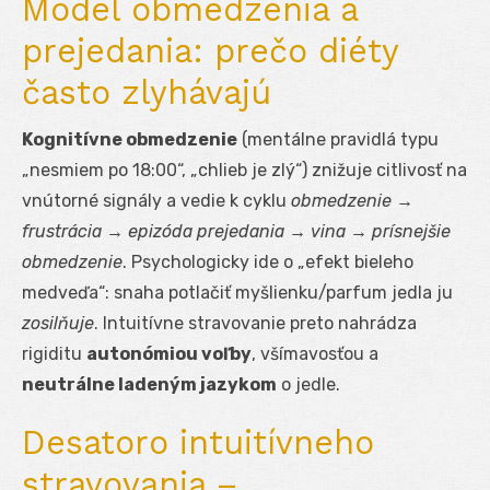
Model obmedzenia a
prejedania: prečo diéty
často zlyhávajú
Kognitívne obmedzenie
(mentálne pravidlá typu
„nesmiem po 18:00“, „chlieb je zlý“) znižuje citlivosť na
vnútorné signály a vedie k cyklu
obmedzenie →
frustrácia → epizóda prejedania → vina → prísnejšie
obmedzenie
. Psychologicky ide o „efekt bieleho
medveďa“: snaha potlačiť myšlienku/parfum jedla ju
zosilňuje
. Intuitívne stravovanie preto nahrádza
rigiditu
autonómiou voľby
, všímavosťou a
neutrálne ladeným jazykom
o jedle.
Desatoro intuitívneho
stravovania –