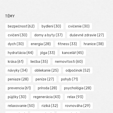
TÉMY
bezpečnosť
(62)
bydlení
(30)
cvičenie
(30)
cvičení
(30)
domy a byty
(37)
duševné zdravie
(27)
dych
(30)
energia
(28)
fitness
(33)
hranice
(38)
hydratácia
(44)
jóga
(33)
kancelář
(45)
krása
(61)
liečba
(35)
nemovitosti
(60)
návyky
(34)
obliekanie
(25)
odpočinok
(52)
peniaze
(28)
peníze
(27)
pohyb
(71)
prevencia
(61)
príroda
(28)
psychológia
(28)
půjčky
(30)
regenerácia
(43)
relax
(93)
relaxovanie
(50)
riziká
(32)
rovnováha
(29)