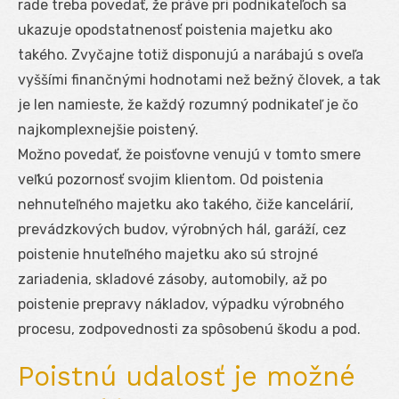
rade treba povedať, že práve pri podnikateľoch sa
ukazuje opodstatnenosť poistenia majetku ako
takého. Zvyčajne totiž disponujú a narábajú s oveľa
vyššími finančnými hodnotami než bežný človek, a tak
je len namieste, že každý rozumný podnikateľ je čo
najkomplexnejšie poistený.
Možno povedať, že poisťovne venujú v tomto smere
veľkú pozornosť svojim klientom. Od poistenia
nehnuteľného majetku ako takého, čiže kancelárií,
prevádzkových budov, výrobných hál, garáží, cez
poistenie hnuteľného majetku ako sú strojné
zariadenia, skladové zásoby, automobily, až po
poistenie prepravy nákladov, výpadku výrobného
procesu, zodpovednosti za spôsobenú škodu a pod.
Poistnú udalosť je možné