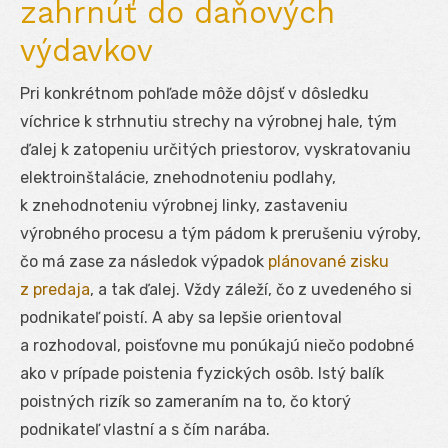
zahrnúť do daňových
výdavkov
Pri konkrétnom pohľade môže dôjsť v dôsledku
víchrice k strhnutiu strechy na výrobnej hale, tým
ďalej k zatopeniu určitých priestorov, vyskratovaniu
elektroinštalácie, znehodnoteniu podlahy,
k znehodnoteniu výrobnej linky, zastaveniu
výrobného procesu a tým pádom k prerušeniu výroby,
čo má zase za následok výpadok
plánované zisku
z predaja
, a tak ďalej. Vždy záleží, čo z uvedeného si
podnikateľ poistí. A aby sa lepšie orientoval
a rozhodoval, poisťovne mu ponúkajú niečo podobné
ako v prípade poistenia fyzických osôb. Istý balík
poistných rizík so zameraním na to, čo ktorý
podnikateľ vlastní a s čím narába.