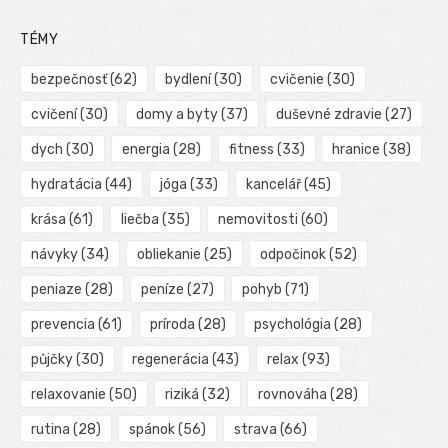
TÉMY
bezpečnosť
(62)
bydlení
(30)
cvičenie
(30)
cvičení
(30)
domy a byty
(37)
duševné zdravie
(27)
dych
(30)
energia
(28)
fitness
(33)
hranice
(38)
hydratácia
(44)
jóga
(33)
kancelář
(45)
krása
(61)
liečba
(35)
nemovitosti
(60)
návyky
(34)
obliekanie
(25)
odpočinok
(52)
peniaze
(28)
peníze
(27)
pohyb
(71)
prevencia
(61)
príroda
(28)
psychológia
(28)
půjčky
(30)
regenerácia
(43)
relax
(93)
relaxovanie
(50)
riziká
(32)
rovnováha
(28)
rutina
(28)
spánok
(56)
strava
(66)