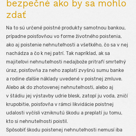
bezpečné ako by sa mohlo
zdať
Na to sú určené poistné produkty samotnou bankou,
prípadne poisťovňou vo forme životného poistenia,
ako aj poistenie nehnuteľnosti a všetkého, čo sa v nej
nachádza a čo k nej patrí. Tak napríklad, ak sa
majiteľovi nehnuteľnosti nedajbože pritrafí smrteľný
úraz, poisťovňa za neho zaplatí zvyšnú sumu banke
a rodine ďalšie náklady uvedené v poistnej zmluve.
Alebo ak do zhotovenej nehnuteľnosti, alebo aj
v štádiu jej výstavby udrie blesk, zatopí ju voda, zničí
krupobitie, poisťovňa v rámci likvidácie poistnej
udalosti vyčísli vzniknutú škodu a preplatí ju tomu,
kto si nehnuteľnosti poistil.
Spôsobiť škodu poistenej nehnuteľnosti nemusí iba