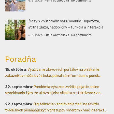
6. 8. 2026
Petra Svobodová
No comments
Žľazy s vnútorným vylučovaním: Hypofýza,
štítna žľaza, nadobličky – funkcia a interakcia
6. 8. 2026
Lucie Čermáková
No comments
Poradňa
15. októbra
:
Využívanie zľavových portálov na prilákanie
zákazníkov môže byť etické, pokiaľ sú informácie o ponúk...
29. septembra
:
Pandémia výrazne zvýšila prijatie online
vzdelávania tým, že ukázala jeho vitalitu a efektívnosť v n...
29. septembra
:
Digitalizácia vzdelávania tlačí na revíziu
tradičných pedagogických prístupov smerom k viac interakt...