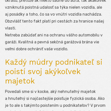
okrasu, pretože ak niekto sadne do auta, tak akákoľvek
vzniknutá poistná udalosť sa týka nielen vozidla, ale
aj posádky a toho, čo sa vo vnútri vozidla nachádza.
Obzvlášť tento fakt platí pri cestách za hranice našej
vlasti.
Netreba zabúdať ani na ochranu vášho automobilu v
garáži. Kvalitná a pevná sekčná garážová brána vie
veľmi dobre ochrániť vaše vozidlo.
Každý múdry podnikateľ si
poistí svoj akýkoľvek
majetok
Povedali sme si v kocke, aký nehnuteľný majetok
a hnuteľný si najčastejšie poisťuje fyzická osoba. Ako
je to ale s takýmto poistením u podnikateľov? V prvom