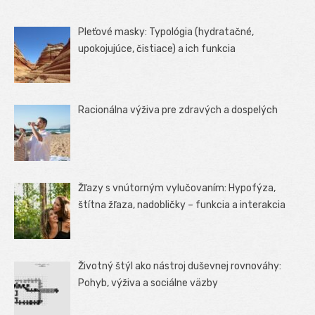
Pleťové masky: Typológia (hydratačné,
upokojujúce, čistiace) a ich funkcia
Racionálna výživa pre zdravých a dospelých
Žľazy s vnútorným vylučovaním: Hypofýza,
štítna žľaza, nadobličky – funkcia a interakcia
Životný štýl ako nástroj duševnej rovnováhy:
Pohyb, výživa a sociálne väzby