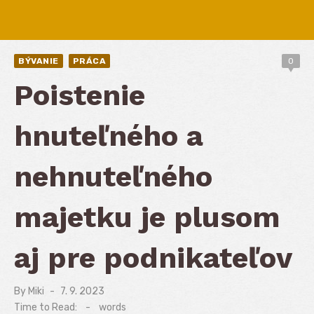
BÝVANIE
PRÁCA
0
Poistenie
hnuteľného a
nehnuteľného
majetku je plusom
aj pre podnikateľov
By
Miki
Posted
7. 9. 2023
on
Time to Read:
-
words