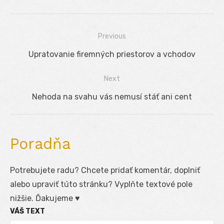
Previous
Navigácia
Previous
Upratovanie firemných priestorov a vchodov
v
post:
Next
článku
Next
Nehoda na svahu vás nemusí stáť ani cent
post:
Poradňa
Potrebujete radu? Chcete pridať komentár, doplniť
alebo upraviť túto stránku? Vyplňte textové pole
nižšie. Ďakujeme ♥
VÁŠ TEXT