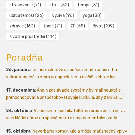
stravovanie
(71)
stres
(52)
tempo
(31)
udržateľnosť
(26)
výživa
(96)
yoga
(30)
zdravie
(163)
šport
(71)
ŽP
(58)
život
(109)
životné prostredie
(144)
Poradňa
26. januára
:
Je normálne, že sa počas menštruácie cítim
veľmi unavená, a mám aj napriek tomu cvičiť, alebo je lep...
17. decembra
:
Áno, vzdelávacie systémy by mali neustále
prehodnocovať a prispôsobovať svoje kurikulá, aby zahŕňali...
24. októbra
:
V súčasnom podnikateľskom prostredí sa čoraz
viac kládol dôraz na spoločenskú a environmentálnu zodp...
15. októbra
:
Neverbálna komunikácia môže mať značný vplyv