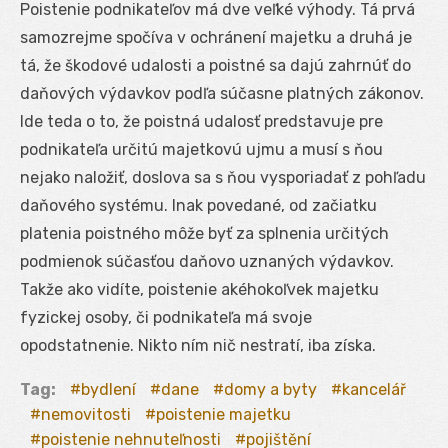
Poistenie podnikateľov má dve veľké výhody. Tá prvá
samozrejme spočíva v ochránení majetku a druhá je
tá, že škodové udalosti a poistné sa dajú zahrnúť do
daňových výdavkov podľa súčasne platných zákonov.
Ide teda o to, že poistná udalosť predstavuje pre
podnikateľa určitú majetkovú ujmu a musí s ňou
nejako naložiť, doslova sa s ňou vysporiadať z pohľadu
daňového systému. Inak povedané, od začiatku
platenia poistného môže byť za splnenia určitých
podmienok súčasťou daňovo uznaných výdavkov.
Takže ako vidíte, poistenie akéhokoľvek majetku
fyzickej osoby, či podnikateľa má svoje
opodstatnenie. Nikto ním nič nestratí, iba získa.
Tag:
bydlení
dane
domy a byty
kancelář
nemovitosti
poistenie majetku
poistenie nehnuteľnosti
pojištění