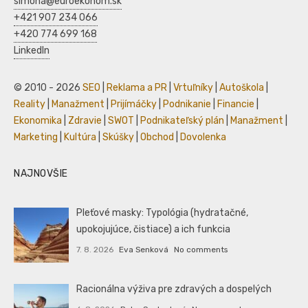
simona@euroekonom.sk
+421 907 234 066
+420 774 699 168
LinkedIn
© 2010 - 2026
SEO
|
Reklama a PR
|
Vrtuľníky
|
Autoškola
|
Reality
|
Manažment
|
Prijímáčky
|
Podnikanie
|
Financie
|
Ekonomika
|
Zdravie
|
SWOT
|
Podnikateľský plán
|
Manažment
|
Marketing
|
Kultúra
|
Skúšky
|
Obchod
|
Dovolenka
NAJNOVŠIE
Pleťové masky: Typológia (hydratačné,
upokojujúce, čistiace) a ich funkcia
7. 8. 2026
Eva Senková
No comments
Racionálna výživa pre zdravých a dospelých