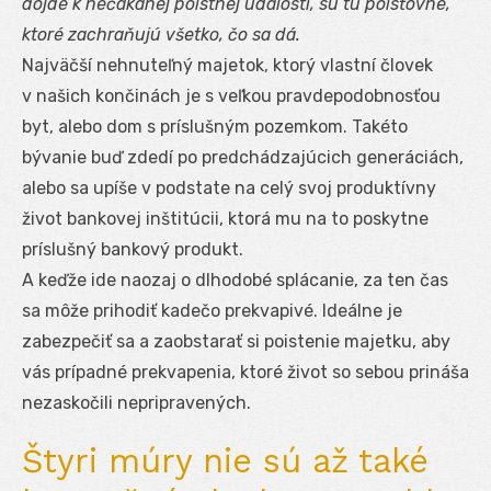
dôjde k nečakanej poistnej udalosti, sú tu poisťovne,
ktoré zachraňujú všetko, čo sa dá.
Najväčší nehnuteľný majetok, ktorý vlastní človek
v našich končinách je s veľkou pravdepodobnosťou
byt, alebo dom s príslušným pozemkom. Takéto
bývanie buď zdedí po predchádzajúcich generáciách,
alebo sa upíše v podstate na celý svoj produktívny
život bankovej inštitúcii, ktorá mu na to poskytne
príslušný bankový produkt.
A keďže ide naozaj o dlhodobé splácanie, za ten čas
sa môže prihodiť kadečo prekvapivé. Ideálne je
zabezpečiť sa a zaobstarať si poistenie majetku, aby
vás prípadné prekvapenia, ktoré život so sebou prináša
nezaskočili nepripravených.
Štyri múry nie sú až také