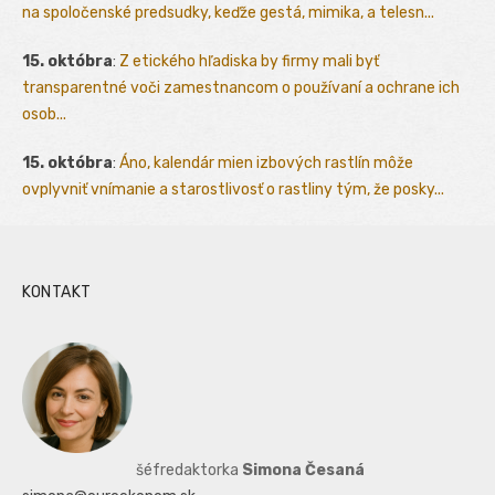
na spoločenské predsudky, keďže gestá, mimika, a telesn...
15. októbra
:
Z etického hľadiska by firmy mali byť
transparentné voči zamestnancom o používaní a ochrane ich
osob...
15. októbra
:
Áno, kalendár mien izbových rastlín môže
ovplyvniť vnímanie a starostlivosť o rastliny tým, že posky...
KONTAKT
šéfredaktorka
Simona Česaná