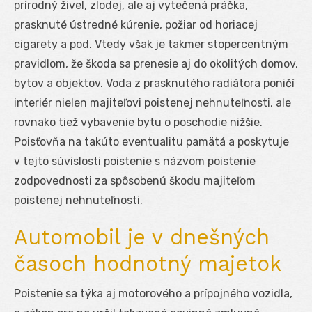
prírodný živel, zlodej, ale aj vytečená práčka,
prasknuté ústredné kúrenie, požiar od horiacej
cigarety a pod. Vtedy však je takmer stopercentným
pravidlom, že škoda sa prenesie aj do okolitých domov,
bytov a objektov. Voda z prasknutého radiátora poničí
interiér nielen majiteľovi poistenej nehnuteľnosti, ale
rovnako tiež vybavenie bytu o poschodie nižšie.
Poisťovňa na takúto eventualitu pamätá a poskytuje
v tejto súvislosti poistenie s názvom poistenie
zodpovednosti za spôsobenú škodu majiteľom
poistenej nehnuteľnosti.
Automobil je v dnešných
časoch hodnotný majetok
Poistenie sa týka aj motorového a prípojného vozidla,