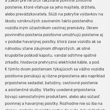
a zákon pre ne určil takzvané povinné zmluvné
poistenie, ktoré vťahuje sa jeho majiteľa, držiteľa,
alebo prevádzkovateľa. Slúži na pokrytie výdavkov na
škodu vzniknutých zavinením takto poisteného
vozidla iným účastníkom cestnej premávky. Okrem
povinného poistenia poisťovne umožňujú poistenie aj
v podobe havarijnej poistky, ktorá zase vozidlo ak sa
náhodou stane záujmom dlhoprstých, ak silné
krupobitie poškodí kapotu, vandal odtrhne spätné
zrkadlo, hlodavce prehryznú elektrické káble, a pod.
K týmto dvom poisteniam týkajúcich sa vášho vozidla
poisťovne ponúkajú aj rôzne pripoistenia ako napríklad
pripoistenie sedadiel, batožiny, cestovné poistenie
a asistenčné služby. Všetky uvedené pripoistenia
bývajú samostatnými produktami, alebo ako súčasť
povinnej a havarijnej poistky. Rozhodne nie sú iba na