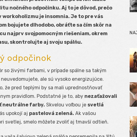
itu nočného odpočinku. Aj to je dôvod, prečo
 workoholizmu je insomnia. Je to pre vás
 bojujete dlhodobo, obráťte sa čím skôr na
NA
šancu najprv svojpomocným riešeniam, okrem
asu, skontrolujte aj svoju spálňu.
ký odpočinok
ôr so živými farbami, v prípade spálne sa takým
o neuvedomujete, ale sú vysoko energizujúce.
, že pred teplými by sa mali uprednostňovať
ísnym pravidlom. Podstatné je to, aby
nezaťažovali
ť neutrálne farby.
Skvelou voľbou je
svetlá
ás upokojí aj
pastelová zelená.
Ak vašou
i svetlej, smelo môžete zvoliť aj tmavší odtieň.
a vaša šalviovo zelená spálňa nepremenila na žltú