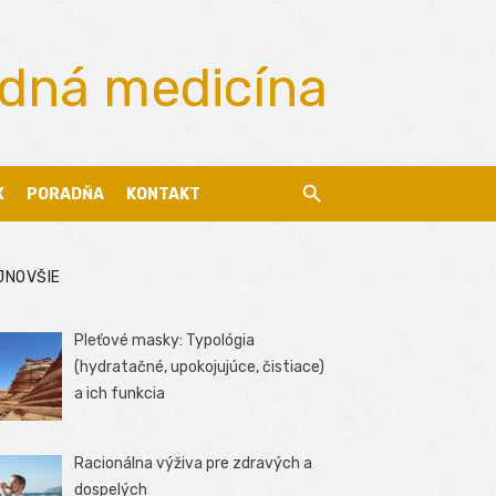
odná medicína
X
PORADŇA
KONTAKT
JNOVŠIE
Pleťové masky: Typológia
(hydratačné, upokojujúce, čistiace)
a ich funkcia
Racionálna výživa pre zdravých a
dospelých