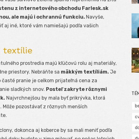
 stenu
z internetového obchodu Farlesk.sk
nou, ale majú i ochrannú funkciu.
Navyše,
ť aj iné, ktoré vám namiešajú podľa vašich
textílie
tulného prostredia majú kľúčovú rolu aj materiály,
dne priestory. Nebráňte sa
mäkkým textíliám.
Je
 časté pranie je celkom prijateľná cena za
tanie sladkých snov.
Posteľ zakryte rôznymi
TÉ
k.
Najvrchnejšou by mala byť prikrývka, ktorá
b
. Môže pozostávať z rôznych menších
te.
c
d
clony, dokonca aj koberce by sa mali meniť podľa
d
ubé deky budete v zime milovať, no počas letných