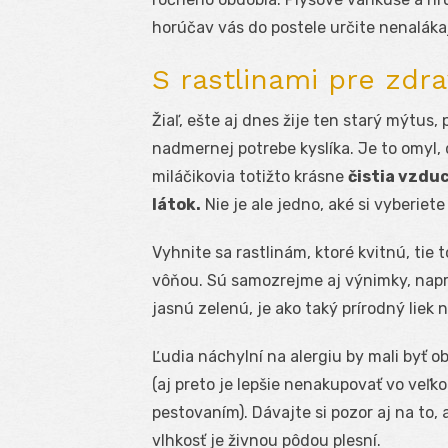
horúčav vás do postele určite nenaláka
S rastlinami pre zdr
Žiaľ, ešte aj dnes žije ten starý mýtus, 
nadmernej potrebe kyslíka. Je to omyl,
miláčikovia totižto krásne
čistia vzduc
látok.
Nie je ale jedno, aké si vyberiete
Vyhnite sa rastlinám, ktoré kvitnú, tie
vôňou. Sú samozrejme aj výnimky, napr
jasnú zelenú, je ako taký prírodný liek 
Ľudia náchylní na alergiu by mali byť o
(aj preto je lepšie nenakupovať vo veľ
pestovaním). Dávajte si pozor aj na to, 
vlhkosť je živnou pôdou plesní.