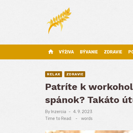
Skip
to
content
home
VÝŽIVA
BÝVANIE
ZDRAVIE
P
RELAX
ZDRAVIE
Patríte k workohol
spánok? Takáto út
By
Inzercia
Posted
4. 9. 2023
on
Time to Read:
-
words