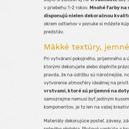
v priebehu 1-2 rokov.
Mnohé
farby na
disponujú nielen dekoračnou kvalit
okrem odtieňov v ponuke si môžete kúpi
predstáv.
Mäkké textúry, jemné 
Pri vytváraní pokojného, príjemného a ú
ktorými dekorujete alebo doplníte práz
pravda, že na údržbu sú náročnejšie, no
vytvorenie atmosféry ideálnej na priví
vrstvami, ktoré sú prijemné na doty
samozrejme nemusí byť jediným kusom
komponentov, je to len na vašej kreativi
Materiály dekorujúce posteľ, závesy, zá
ročného obdobia. Plyšové vankúše a hr