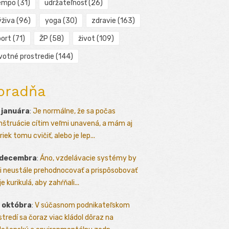
empo
(31)
udržateľnosť
(26)
ýživa
(96)
yoga
(30)
zdravie
(163)
port
(71)
ŽP
(58)
život
(109)
ivotné prostredie
(144)
oradňa
 januára
:
Je normálne, že sa počas
štruácie cítim veľmi unavená, a mám aj
iek tomu cvičiť, alebo je lep...
 decembra
:
Áno, vzdelávacie systémy by
i neustále prehodnocovať a prispôsobovať
e kurikulá, aby zahŕňali...
 októbra
:
V súčasnom podnikateľskom
stredí sa čoraz viac kládol dôraz na