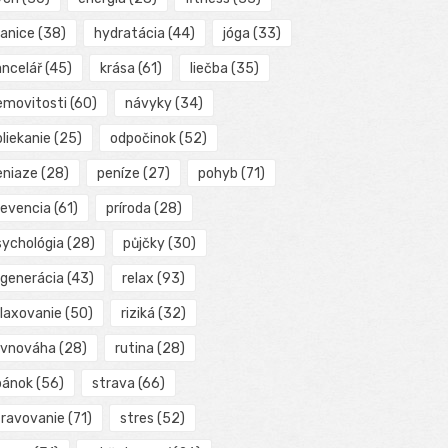
ranice
(38)
hydratácia
(44)
jóga
(33)
ancelář
(45)
krása
(61)
liečba
(35)
emovitosti
(60)
návyky
(34)
liekanie
(25)
odpočinok
(52)
eniaze
(28)
peníze
(27)
pohyb
(71)
revencia
(61)
príroda
(28)
sychológia
(28)
půjčky
(30)
egenerácia
(43)
relax
(93)
elaxovanie
(50)
riziká
(32)
ovnováha
(28)
rutina
(28)
pánok
(56)
strava
(66)
travovanie
(71)
stres
(52)