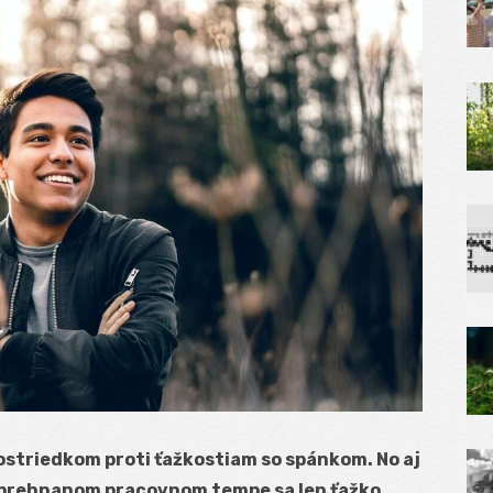
ostriedkom proti ťažkostiam so spánkom. No aj
ri prehnanom pracovnom tempe sa len ťažko