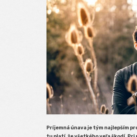
Príjemná únava je tým najlepším pr
tu platí, že všetkého veľa škodí. P