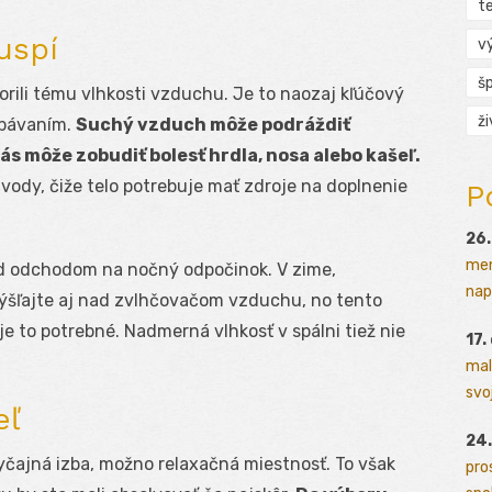
t
uspí
v
š
ili tému vlhkosti vzduchu. Je to naozaj kľúčový
ž
spávaním.
Suchý vzduch môže podráždiť
vás môže zobudiť bolesť hrdla, nosa alebo kašeľ.
ra vody, čiže telo potrebuje mať zdroje na doplnenie
P
26.
men
red odchodom na nočný odpočinok. V zime,
napr
šľajte aj nad zvlhčovačom vzduchu, no tento
je to potrebné. Nadmerná vlhkosť v spálni tiež nie
17.
mal
svoj
eľ
24.
byčajná izba, možno relaxačná miestnosť. To však
pro