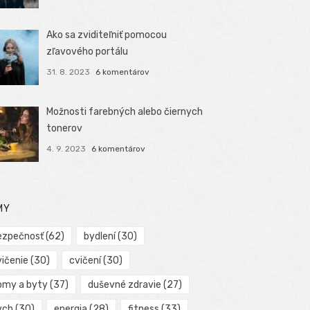
Ako sa zviditeľniť pomocou
zľavového portálu
31. 8. 2023
6 komentárov
Možnosti farebných alebo čiernych
tonerov
4. 9. 2023
6 komentárov
MY
ezpečnosť
(62)
bydlení
(30)
vičenie
(30)
cvičení
(30)
omy a byty
(37)
duševné zdravie
(27)
ych
(30)
energia
(28)
fitness
(33)