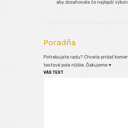
v
post:
aby dosahovala čo najlepší výkon
článku
Poradňa
Potrebujete radu? Chcete pridať koment
textové pole nižšie. Ďakujeme ♥
VÁŠ TEXT