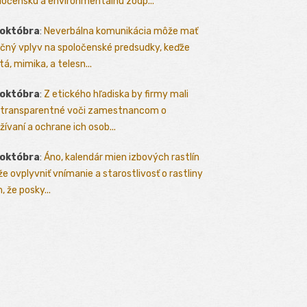
ločenskú a environmentálnu zodp...
 októbra
:
Neverbálna komunikácia môže mať
čný vplyv na spoločenské predsudky, keďže
tá, mimika, a telesn...
 októbra
:
Z etického hľadiska by firmy mali
 transparentné voči zamestnancom o
žívaní a ochrane ich osob...
 októbra
:
Áno, kalendár mien izbových rastlín
e ovplyvniť vnímanie a starostlivosť o rastliny
, že posky...