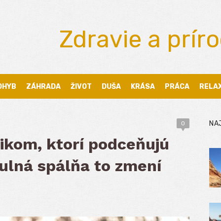
Zdravie a prír
OHYB
ZÁHRADA
ŽIVOT
DUŠA
KRÁSA
PRÁCA
RELA
NA
0
ikom, ktorí podceňujú
ulná spálňa to zmení