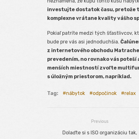
neznamená, že kúpu tohto kusu nábytku
investujte dostatok času, pretože t
komplexne vrátane kvality vášho s
Pokiaľ patríte medzi tých šťastlivcov, k
bude pre vás asi jednoduchšia.
Čalúne
z internetového obchodu Matrachel
prevedením, no rovnako vás poteší
menších miestností zvoľte multifu
s úložným priestorom, napríklad.
Tag:
nábytok
odpočinok
relax
Previous
Navigácia
Previous
Dolaďte si s ISO organizáciu tak,