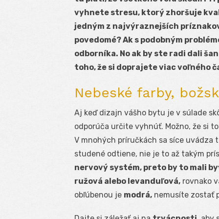
vyhnete stresu, ktorý zhoršuje kval
jedným z najvýraznejších príznakov
povedomé? Ak s podobným problémom
odborníka. No ak by ste radi dali 
toho, že si doprajete viac voľného č
Nebeské farby, božs
Aj keď dizajn vášho bytu je v súlade sk
odporúča určite vyhnúť. Možno, že si t
V mnohých príručkách sa síce uvádza to
studené odtiene, nie je to až takým pr
nervový systém, preto by to mali by
ružová alebo levanduľová,
rovnako v
obľúbenou je
modrá,
nemusíte zostať pr
Dajte si záležať aj na
trvácnosti,
aby s