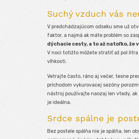
Suchý vzduch vás ne
V predchádzajúcom odseku sme už otvor
faktor, a najmä ak máte problém so za
dýchacie cesty, a to až natoľko, že 
V noci totižto môžete stratiť až pol lit
vlhkosti.
Vetrajte často, ráno aj večer, tesne p
príchodom vykurovacej sezóny porozmý
nástroj používajte naozaj len vtedy, ak 
je ideálna.
Srdce spálne je post
Bez postele spálňa nie je spálňa, len o