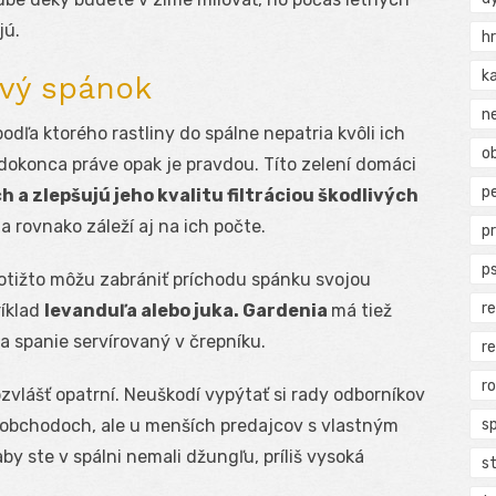
jú.
h
k
avý spánok
n
podľa ktorého rastliny do spálne nepatria kvôli ich
ob
 dokonca práve opak je pravdou. Títo zelení domáci
p
h a zlepšujú jeho kvalitu filtráciou škodlivých
 a rovnako záleží aj na ich počte.
p
p
 totižto môžu zabrániť príchodu spánku svojou
r
íklad
levanduľa alebo juka. Gardenia
má tiež
na spanie servírovaný v črepníku.
r
r
bzvlášť opatrní. Neuškodí vypýtať si rady odborníkov
s
koobchodoch, ale u menších predajcov s vlastným
aby ste v spálni nemali džungľu, príliš vysoká
s