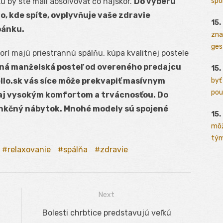
spo
 by ste mali absolvovať čo najskôr.
Do výberu
o, kde spíte, ovplyvňuje vaše zdravie
15.
pánku.
zna
ges
torí majú priestrannú spálňu, kúpa kvalitnej postele
ná manželská posteľ
od overeného predajcu
15.
byť
lo.sk vás síce môže prekvapiť masívnym
pou
 aj vysokým komfortom a trvácnosťou. Do
nkčný nábytok. Mnohé modely sú spojené
15.
môž
tým
relaxovanie
spálňa
zdravie
Next
Next
Bolesti chrbtice predstavujú veľkú