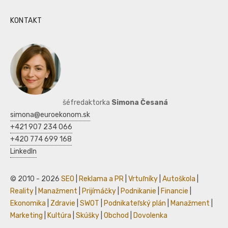
KONTAKT
šéfredaktorka
Simona Česaná
simona@euroekonom.sk
+421 907 234 066
+420 774 699 168
LinkedIn
© 2010 - 2026
SEO
|
Reklama a PR
|
Vrtuľníky
|
Autoškola
|
Reality
|
Manažment
|
Prijímáčky
|
Podnikanie
|
Financie
|
Ekonomika
|
Zdravie
|
SWOT
|
Podnikateľský plán
|
Manažment
|
Marketing
|
Kultúra
|
Skúšky
|
Obchod
|
Dovolenka