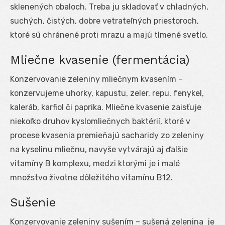
sklenených obaloch. Treba ju skladovať v chladných,
suchých, čistých, dobre vetrateľných priestoroch,
ktoré sú chránené proti mrazu a majú tlmené svetlo.
Mliečne kvasenie (fermentácia)
Konzervovanie zeleniny mliečnym kvasením –
konzervujeme uhorky, kapustu, zeler, repu, fenykel,
kaleráb, karfiol či paprika. Mliečne kvasenie zaisťuje
niekoľko druhov kyslomliečnych baktérií, ktoré v
procese kvasenia premieňajú sacharidy zo zeleniny
na kyselinu mliečnu, navyše vytvárajú aj ďalšie
vitamíny B komplexu, medzi ktorými je i malé
množstvo životne dôležitého vitamínu B12.
Sušenie
Konzervovanie zeleniny sušením – sušená zelenina je