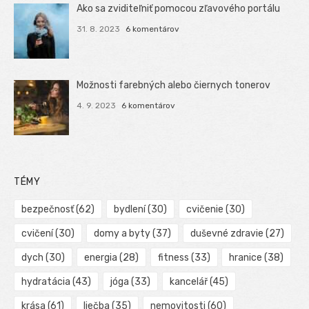
Ako sa zviditeľniť pomocou zľavového portálu
31. 8. 2023
6 komentárov
Možnosti farebných alebo čiernych tonerov
4. 9. 2023
6 komentárov
TÉMY
bezpečnosť
(62)
bydlení
(30)
cvičenie
(30)
cvičení
(30)
domy a byty
(37)
duševné zdravie
(27)
dych
(30)
energia
(28)
fitness
(33)
hranice
(38)
hydratácia
(43)
jóga
(33)
kancelář
(45)
krása
(61)
liečba
(35)
nemovitosti
(60)