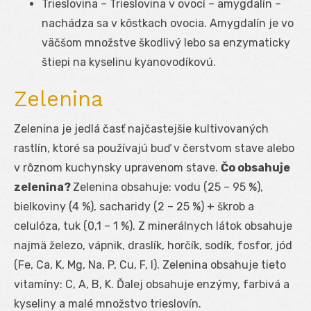
Trieslovina – Trieslovina v ovocí – amygdalín –
nachádza sa v kôstkach ovocia. Amygdalín je vo
väčšom množstve škodlivý lebo sa enzymaticky
štiepi na kyselinu kyanovodíkovú.
Zelenina
Zelenina je jedlá časť najčastejšie kultivovaných
rastlín, ktoré sa používajú buď v čerstvom stave alebo
v rôznom kuchynsky upravenom stave.
Čo obsahuje
zelenina?
Zelenina obsahuje: vodu (25 – 95 %),
bielkoviny (4 %), sacharidy (2 – 25 %) + škrob a
celulóza, tuk (0,1 – 1 %). Z minerálnych látok obsahuje
najmä železo, vápnik, draslík, horčík, sodík, fosfor, jód
(Fe, Ca, K, Mg, Na, P, Cu, F, I). Zelenina obsahuje tieto
vitamíny: C, A, B, K. Ďalej obsahuje enzýmy, farbivá a
kyseliny a malé množstvo trieslovín.