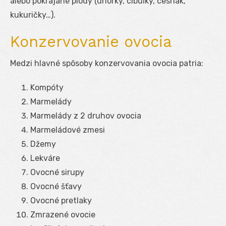
alebo pokrájané plody (uhorky, cibuľky, cesnak,
kukuričky…).
Konzervovanie ovocia
Medzi hlavné spôsoby konzervovania ovocia patria:
Kompóty
Marmelády
Marmelády z 2 druhov ovocia
Marmeládové zmesi
Džemy
Lekváre
Ovocné sirupy
Ovocné šťavy
Ovocné pretlaky
Zmrazené ovocie