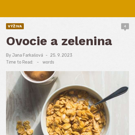
VÝŽIVA
4
Ovocie a zelenina
By
Jana Farkašová
Posted
25. 9. 2023
on
Time to Read:
-
words