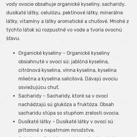
vody ovocie obsahuje organické kyseliny, sacharidy,
dusíkaté látky, celulózu, pektínové látky, minerálne
látky, vitamíny a látky aromatické a chuťové. Mnohé z
týchto látok sú rozpustné vo vode a tvoria ovocnú
šťavu.
Organické kyseliny – Organické kyseliny
obsiahnuté v ovocí sú: jablčná kyselina,
citrónová kyselina, vínna kyselina, kyselina
mliečna a kyselina salicilová. Dávajú ovociu
osviežujúcu chuť.
Sacharidy – Sacharidy, ktoré sa v ovocí
nachádzajú sú glukóza a fruktóza. Obsah
sacharidu stúpa so stupňom zrelosti ovocia.
Dusíkaté látky – Dusíkaté látky v ovocí sú
prítomné v nepatrnom množstve.