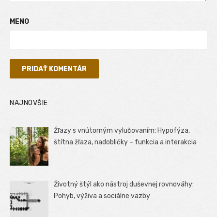
MENO
NAJNOVŠIE
Žľazy s vnútorným vylučovaním: Hypofýza,
štítna žľaza, nadobličky – funkcia a interakcia
Životný štýl ako nástroj duševnej rovnováhy:
Pohyb, výživa a sociálne väzby