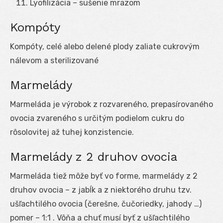
Lyofilizácia – sušenie mrazom
Kompóty
Kompóty, celé alebo delené plody zaliate cukrovým
nálevom a sterilizované
Marmelády
Marmeláda je výrobok z rozvareného, prepasírovaného
ovocia zvareného s určitým podielom cukru do
rôsolovitej až tuhej konzistencie.
Marmelády z 2 druhov ovocia
Marmeláda tiež môže byť vo forme, marmelády z 2
druhov ovocia – z jabĺk a z niektorého druhu tzv.
ušľachtilého ovocia (čerešne, čučoriedky, jahody …)
pomer – 1:1 . Vôňa a chuť musí byť z ušľachtilého