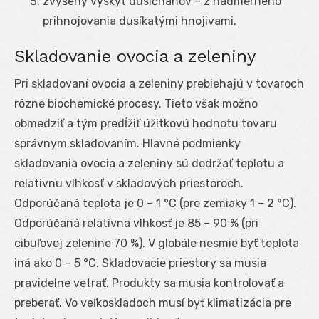
zvýšený výskyt dusičnanov – z nadmerného
prihnojovania dusíkatými hnojivami.
Skladovanie ovocia a zeleniny
Pri skladovaní ovocia a zeleniny prebiehajú v tovaroch
rôzne biochemické procesy. Tieto však možno
obmedziť a tým predĺžiť úžitkovú hodnotu tovaru
správnym skladovaním. Hlavné podmienky
skladovania ovocia a zeleniny sú dodržať teplotu a
relatívnu vlhkosť v skladových priestoroch.
Odporúčaná teplota je 0 – 1 °C (pre zemiaky 1 – 2 °C).
Odporúčaná relatívna vlhkosť je 85 – 90 % (pri
cibuľovej zelenine 70 %). V globále nesmie byť teplota
iná ako 0 – 5 °C. Skladovacie priestory sa musia
pravidelne vetrať. Produkty sa musia kontrolovať a
preberať. Vo veľkoskladoch musí byť klimatizácia pre