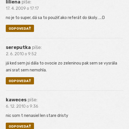
liliena
píše:
17. 4. 2009 o 17:17
no je to super, dá sa to použiť ako referát do školy…..:D
ODPOVEDAŤ
sereputka
píše:
2. 6. 2010 o 9:52
já ked sem jsi dála to ovocie zo zeleninou pak sem se vysrála
ani srat sem nemohla.
ODPOVEDAŤ
kaweces
píše:
6. 12. 2010 o 9:36
nic som t nenasiel len stare dristy
ODPOVEDAŤ