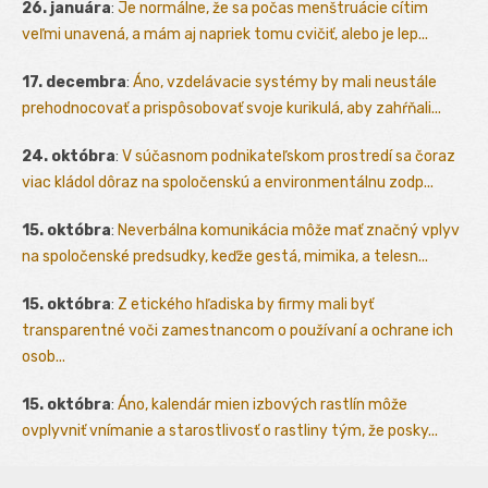
26. januára
:
Je normálne, že sa počas menštruácie cítim
veľmi unavená, a mám aj napriek tomu cvičiť, alebo je lep...
17. decembra
:
Áno, vzdelávacie systémy by mali neustále
prehodnocovať a prispôsobovať svoje kurikulá, aby zahŕňali...
24. októbra
:
V súčasnom podnikateľskom prostredí sa čoraz
viac kládol dôraz na spoločenskú a environmentálnu zodp...
15. októbra
:
Neverbálna komunikácia môže mať značný vplyv
na spoločenské predsudky, keďže gestá, mimika, a telesn...
15. októbra
:
Z etického hľadiska by firmy mali byť
transparentné voči zamestnancom o používaní a ochrane ich
osob...
15. októbra
:
Áno, kalendár mien izbových rastlín môže
ovplyvniť vnímanie a starostlivosť o rastliny tým, že posky...