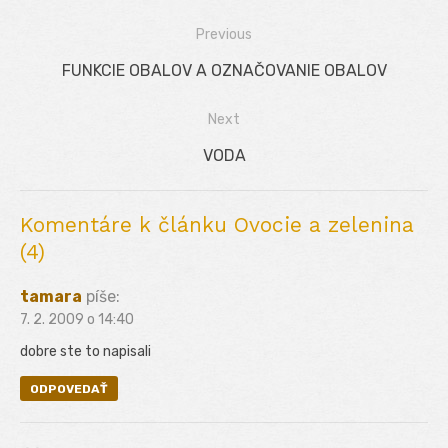
Previous
Navigácia
Previous
FUNKCIE OBALOV A OZNAČOVANIE OBALOV
v
post:
Next
článku
Next
VODA
post:
Komentáre k článku Ovocie a zelenina
(4)
tamara
píše:
7. 2. 2009 o 14:40
dobre ste to napisali
ODPOVEDAŤ