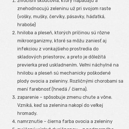
živočíšni škodcovia, ktorý napádajú a
znehodnocujú zeleninu už pri svojom raste
(vošky, mušky, červíky, pásavky, háďatká,
hraboše)
hniloba a pleseň, ktorých príčinou sú rôzne
mikroorganizmy, ktoré sa môžu zaniesť aj
infekciou z vonkajšieho prostredia do
skladových priestorov, a preto je dôležitá
previerka pred uskladnením. Veľmi náchylné na
hnilobu a pleseň sú mechanicky poškodené
plody ovocia a zeleniny. Rozličnými chorobami sa
mení farebnosť (hnedá / čierna).
zaparenie – spôsobuje zmenu chute a vône.
Vzniká, keď sa zelenina nakopí do veľkej
hromady.
namrznutie – čierna farba ovocia a zeleniny