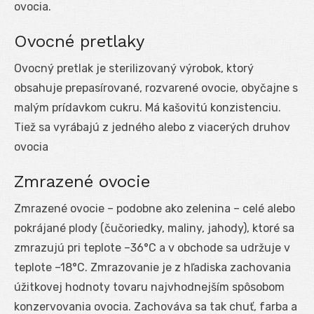
ovocia.
Ovocné pretlaky
Ovocný pretlak je sterilizovaný výrobok, ktorý
obsahuje prepasírované, rozvarené ovocie, obyčajne s
malým prídavkom cukru. Má kašovitú konzistenciu.
Tiež sa vyrábajú z jedného alebo z viacerých druhov
ovocia
Zmrazené ovocie
Zmrazené ovocie – podobne ako zelenina – celé alebo
pokrájané plody (čučoriedky, maliny, jahody), ktoré sa
zmrazujú pri teplote –36°C a v obchode sa udržuje v
teplote –18°C. Zmrazovanie je z hľadiska zachovania
úžitkovej hodnoty tovaru najvhodnejším spôsobom
konzervovania ovocia. Zachováva sa tak chuť, farba a