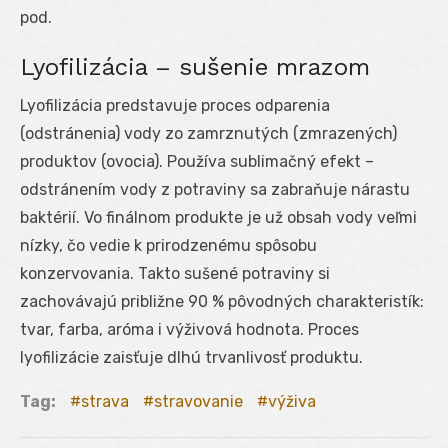
pod.
Lyofilizácia – sušenie mrazom
Lyofilizácia predstavuje proces odparenia
(odstránenia) vody zo zamrznutých (zmrazených)
produktov (ovocia). Používa sublimačný efekt –
odstránením vody z potraviny sa zabraňuje nárastu
baktérií. Vo finálnom produkte je už obsah vody veľmi
nízky, čo vedie k prirodzenému spôsobu
konzervovania. Takto sušené potraviny si
zachovávajú približne 90 % pôvodných charakteristík:
tvar, farba, aróma i výživová hodnota. Proces
lyofilizácie zaisťuje dlhú trvanlivosť produktu.
Tag:
strava
stravovanie
výživa