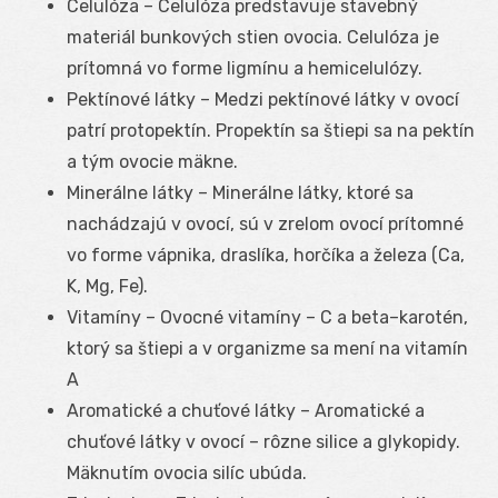
Celulóza – Celulóza predstavuje stavebný
materiál bunkových stien ovocia. Celulóza je
prítomná vo forme ligmínu a hemicelulózy.
Pektínové látky – Medzi pektínové látky v ovocí
patrí protopektín. Propektín sa štiepi sa na pektín
a tým ovocie mäkne.
Minerálne látky – Minerálne látky, ktoré sa
nachádzajú v ovocí, sú v zrelom ovocí prítomné
vo forme vápnika, draslíka, horčíka a železa (Ca,
K, Mg, Fe).
Vitamíny – Ovocné vitamíny – C a beta–karotén,
ktorý sa štiepi a v organizme sa mení na vitamín
A
Aromatické a chuťové látky – Aromatické a
chuťové látky v ovocí – rôzne silice a glykopidy.
Mäknutím ovocia silíc ubúda.