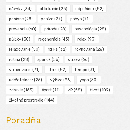
návyky
(34)
obliekanie
(25)
odpočinok
(52)
peniaze
(28)
peníze
(27)
pohyb
(71)
prevencia
(60)
príroda
(28)
psychológia
(28)
půjčky
(30)
regenerácia
(43)
relax
(93)
relaxovanie
(50)
riziká
(32)
rovnováha
(28)
rutina
(28)
spánok
(56)
strava
(66)
stravovanie
(71)
stres
(52)
tempo
(31)
udržateľnosť
(26)
výživa
(96)
yoga
(30)
zdravie
(163)
šport
(71)
ŽP
(58)
život
(109)
životné prostredie
(144)
Poradňa