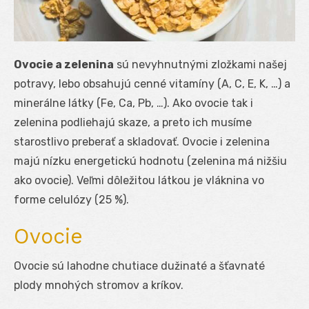
Ovocie a zelenina
sú nevyhnutnými zložkami našej
potravy, lebo obsahujú cenné vitamíny (A, C, E, K, …) a
minerálne látky (Fe, Ca, Pb, …). Ako ovocie tak i
zelenina podliehajú skaze, a preto ich musíme
starostlivo preberať a skladovať. Ovocie i zelenina
majú nízku energetickú hodnotu (zelenina má nižšiu
ako ovocie). Veľmi dôležitou látkou je vláknina vo
forme celulózy (25 %).
Ovocie
Ovocie sú lahodne chutiace dužinaté a šťavnaté
plody mnohých stromov a kríkov.