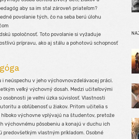
pedagóg aby sa im stal zároveň priateľom?
vedné povolanie tých, čo na seba berú úlohu
ičom
NA
udskú spoločnosť. Toto povolanie si vyžaduje
rostlivú prípravu, ako aj stálu a pohotovú schopnosť
agóga
u i neúspechu v jeho výchovnovzdelávacej práci.
všetkým veľký výchovný dosah. Medzi učiteľovými
osobnosti je veľmi úzka súvislosť. Vlastnosti
toritu a obľúbenosť u žiakov. Pritom učitelia s
ia hlboko výchovne vplývajú na študentov, pretože
ich výchovnému pôsobeniu a konajú v duchu ich
ajú predovšetkým vlastným príkladom. Osobné