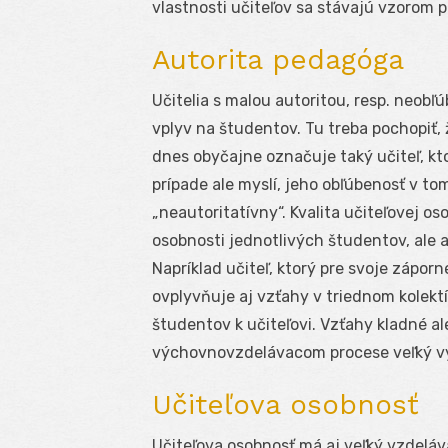
vlastnosti učiteľov sa stávajú vzorom
Autorita pedagóga
Učitelia s malou autoritou, resp. neobľ
vplyv na študentov. Tu treba pochopiť,
dnes obyčajne označuje taký učiteľ, kt
prípade ale myslí, jeho obľúbenosť v tom 
„neautoritatívny“. Kvalita učiteľovej o
osobnosti jednotlivých študentov, ale 
Napríklad učiteľ, ktorý pre svoje záporn
ovplyvňuje aj vzťahy v triednom kolekt
študentov k učiteľovi. Vzťahy kladné a
výchovnovzdelávacom procese veľký 
Učiteľova osobnosť
Učiteľova osobnosť má aj veľký vzdeláv