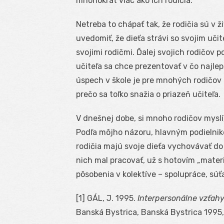
mnohokrát viac ako ich rodičia.
Netreba to chápať tak, že rodičia sú v ž
uvedomiť, že dieťa strávi so svojim uč
svojimi rodičmi. Ďalej svojich rodičov 
učiteľa sa chce prezentovať v čo najlep
úspech v škole je pre mnohých rodičov t
prečo sa toľko snažia o priazeň učiteľa.
V dnešnej dobe, si mnoho rodičov myslí, 
Podľa môjho názoru, hlavným podielnik
rodičia majú svoje dieťa vychovávať do 
nich mal pracovať, už s hotovím „materiá
pôsobenia v kolektíve – spolupráce, súťa
[1] GÁL, J. 1995.
Interpersonálne vzťahy 
Banská Bystrica, Banská Bystrica 1995,