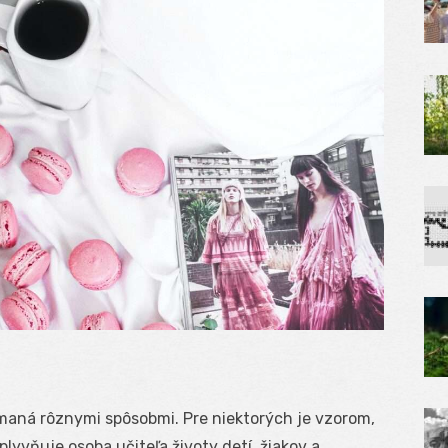
ímaná rôznymi spôsobmi. Pre niektorých je vzorom,
plyvňuje osoba učiteľa životy detí, žiakov a