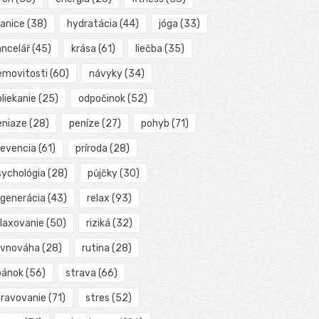
ranice
(38)
hydratácia
(44)
jóga
(33)
ancelář
(45)
krása
(61)
liečba
(35)
emovitosti
(60)
návyky
(34)
liekanie
(25)
odpočinok
(52)
eniaze
(28)
peníze
(27)
pohyb
(71)
revencia
(61)
príroda
(28)
sychológia
(28)
půjčky
(30)
egenerácia
(43)
relax
(93)
elaxovanie
(50)
riziká
(32)
ovnováha
(28)
rutina
(28)
pánok
(56)
strava
(66)
travovanie
(71)
stres
(52)