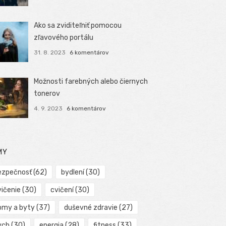
Ako sa zviditeľniť pomocou
zľavového portálu
31. 8. 2023
6 komentárov
Možnosti farebných alebo čiernych
tonerov
4. 9. 2023
6 komentárov
MY
ezpečnosť
(62)
bydlení
(30)
vičenie
(30)
cvičení
(30)
omy a byty
(37)
duševné zdravie
(27)
ych
(30)
energia
(28)
fitness
(33)