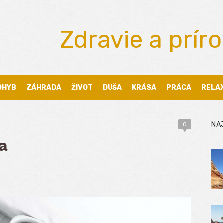
Zdravie a prír
OHYB
ZÁHRADA
ŽIVOT
DUŠA
KRÁSA
PRÁCA
RELA
NA
0
a