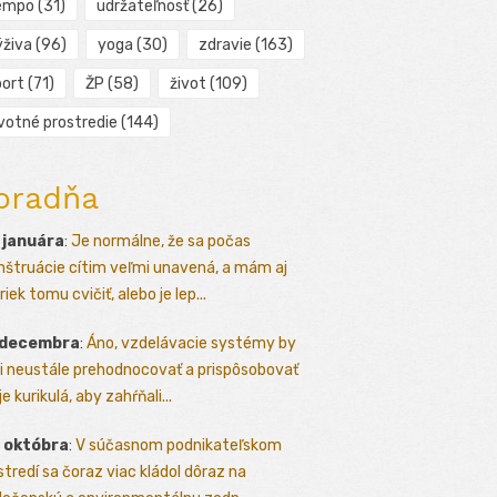
empo
(31)
udržateľnosť
(26)
ýživa
(96)
yoga
(30)
zdravie
(163)
port
(71)
ŽP
(58)
život
(109)
ivotné prostredie
(144)
oradňa
 januára
:
Je normálne, že sa počas
štruácie cítim veľmi unavená, a mám aj
iek tomu cvičiť, alebo je lep...
 decembra
:
Áno, vzdelávacie systémy by
i neustále prehodnocovať a prispôsobovať
e kurikulá, aby zahŕňali...
 októbra
:
V súčasnom podnikateľskom
stredí sa čoraz viac kládol dôraz na