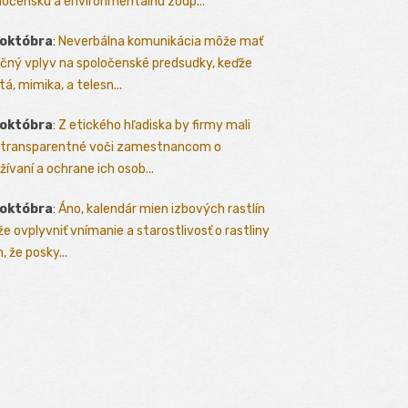
ločenskú a environmentálnu zodp...
 októbra
:
Neverbálna komunikácia môže mať
čný vplyv na spoločenské predsudky, keďže
tá, mimika, a telesn...
 októbra
:
Z etického hľadiska by firmy mali
 transparentné voči zamestnancom o
žívaní a ochrane ich osob...
 októbra
:
Áno, kalendár mien izbových rastlín
e ovplyvniť vnímanie a starostlivosť o rastliny
, že posky...