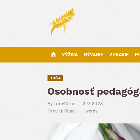
Skip
to
content
home
VÝŽIVA
BÝVANIE
ZDRAVIE
P
DUŠA
Osobnosť pedagóg
By
Lukáš Kroc
Posted
2. 9. 2023
on
Time to Read:
-
words