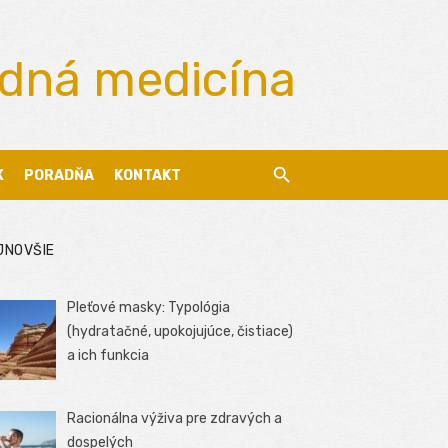
odná medicína
X
PORADŇA
KONTAKT
JNOVŠIE
Pleťové masky: Typológia
(hydratačné, upokojujúce, čistiace)
a ich funkcia
Racionálna výživa pre zdravých a
dospelých