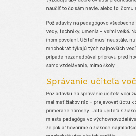
naučiť to čo sám nevie, alebo to, čomu
Požiadavky na pedagógovo všeobecné v
vedy, techniky, umenia – veľmi veľké. N
inom povolaní. Učiteľ musí neustále, nu
mnohokrát týkajú tých najnovších vecí.
prípade nezanedbával prípravu pred hod
samo vzdelávanie, mimo školy.
Správanie učiteľa vo
Požiadavku na správanie učiteľa voči ži
mal mať žiakov rád – prejavovať úctu k 
primerane náročný. Úcta učiteľa k žiako
miesta pedagóga vo výchovnovzdelávaco
že pokiaľ hovoríme o žiakoch najmladšie