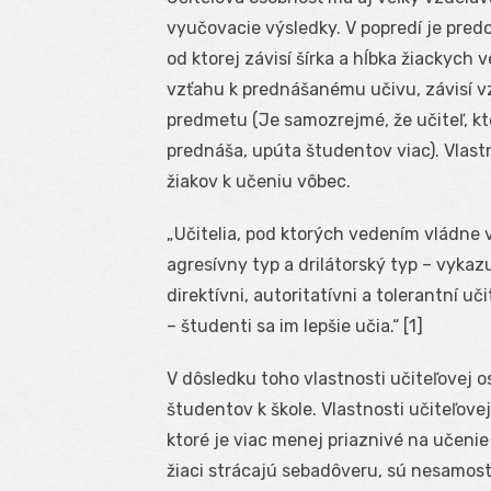
vyučovacie výsledky. V popredí je pre
od ktorej závisí šírka a hĺbka žiackych 
vzťahu k prednášanému učivu, závisí v
predmetu (Je samozrejmé, že učiteľ, kt
prednáša, upúta študentov viac). Vlast
žiakov k učeniu vôbec.
„Učitelia, pod ktorých vedením vládne v
agresívny typ a drilátorský typ – vykaz
direktívni, autoritatívni a tolerantní
– študenti sa im lepšie učia.“ [1]
V dôsledku toho vlastnosti učiteľovej 
študentov k škole. Vlastnosti učiteľove
ktoré je viac menej priaznivé na učenie sa
žiaci strácajú sebadôveru, sú nesamostat