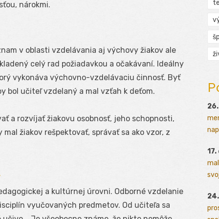
t
sťou, nárokmi.
v
š
nam v oblasti vzdelávania aj výchovy žiakov ale
ž
a kladený celý rad požiadavkou a očakávaní. Ideálny
ktorý vykonáva výchovno-vzdelávaciu činnosť. Byť
P
 bol učiteľ vzdelaný a mal vzťah k deťom.
26.
men
vať a rozvíjať žiakovu osobnosť, jeho schopnosti,
napr
y mal žiakov rešpektovať, správať sa ako vzor, z
17.
mal
a
svoj
pedagogickej a kultúrnej úrovni. Odborné vzdelanie
24.
isciplín vyučovaných predmetov. Od učiteľa sa
pro
 učivo. ,,Je všeobecne známe, že nikto nemôže