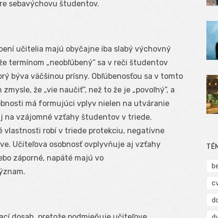
 pre sebavýchovu študentov.
úbení učitelia majú obyčajne iba slabý výchovný
 že termínom „neobľúbený“ sa v reči študentov
orý býva väčšinou prísny. Obľúbenosťou sa v tomto
zmysle, že „vie naučiť“, než to že je „povoľný“, a
sobnosti má formujúci vplyv nielen na utváranie
aj na vzájomné vzťahy študentov v triede.
é vlastnosti robí v triede protekciu, negatívne
íve. Učiteľova osobnosť ovplyvňuje aj vzťahy
TÉ
lebo záporné, napäté majú vo
b
význam.
c
d
ací dosah, pretože podmieňuje učiteľove
d