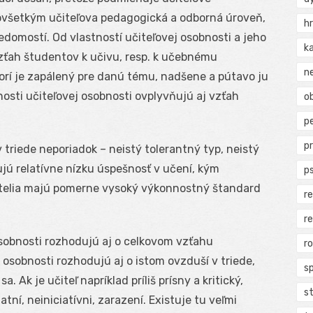
dovšetkým učiteľova pedagogická a odborná úroveň,
h
vedomostí. Od vlastností učiteľovej osobnosti a jeho
k
zťah študentov k učivu, resp. k učebnému
n
orí je zapálený pre danú tému, nadšene a pútavo ju
nosti učiteľovej osobnosti ovplyvňujú aj vzťah
ob
p
p
 triede neporiadok – neistý tolerantný typ, neistý
ujú relatívne nízku úspešnosť v učení, kým
p
 učitelia majú pomerne vysoký výkonnostný štandard
r
r
osobnosti rozhodujú aj o celkovom vzťahu
r
j osobnosti rozhodujú aj o istom ovzduší v triede,
s
. Ak je učiteľ napríklad príliš prísny a kritický,
s
ní, neiniciatívni, zarazení. Existuje tu veľmi