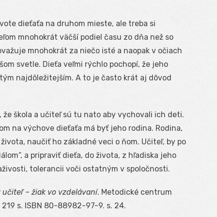
ivote dieťaťa na druhom mieste, ale treba si
iteľom mnohokrát väčší podiel času zo dňa než so
považuje mnohokrát za niečo isté a naopak v očiach
šom svetle. Dieťa veľmi rýchlo pochopí, že jeho
ým najdôležitejším. A to je často krát aj dôvod
že škola a učiteľ sú tu nato aby vychovali ich deti.
om na výchove dieťaťa má byť jeho rodina. Rodina,
života, naučiť ho základné veci o ňom. Učiteľ, by po
lom“, a pripraviť dieťa, do života, z hľadiska jeho
živosti, tolerancii voči ostatným v spoločnosti.
učiteľ – žiak vo vzdelávaní
. Metodické centrum
 219 s. ISBN 80-88982-97-9. s. 24.