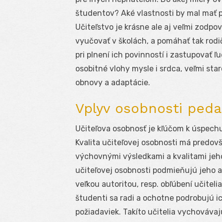
študentov? Aké vlastnosti by mal mať 
Učiteľstvo je krásne ale aj veľmi zodpo
vyučovať v školách, a pomáhať tak rod
pri plnení ich povinností i zastupovať ľ
osobitné vlohy mysle i srdca, veľmi sta
obnovy a adaptácie.
Vplyv osobnosti ped
Učiteľova osobnosť je kľúčom k úspech
Kvalita učiteľovej osobnosti má predo
výchovnými výsledkami a kvalitami jeho 
učiteľovej osobnosti podmieňujú jeho au
veľkou autoritou, resp. obľúbení učitel
študenti sa radi a ochotne podrobujú 
požiadaviek. Takíto učitelia vychováv