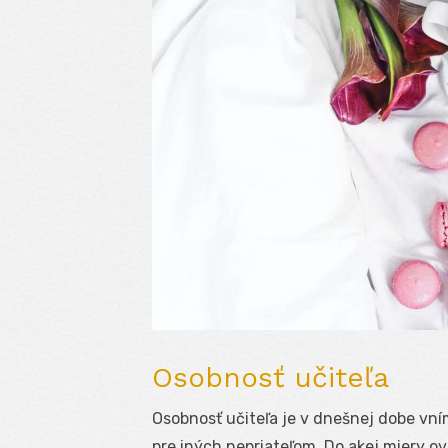
Osobnosť učiteľa
Osobnosť učiteľa je v dnešnej dobe vn
pre iných nepriateľom. Do akej miery ov