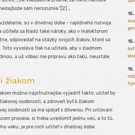
spo
 nedajbože sám nerozumie.“[2] „
15.
zna
zdelanie, sú v dnešnej dobe – rapídneho rozvoja
ges
a učiteľa sa kladú také nároky, ako v máloktorom
tne, odpovedať na otázky svojich žiakov, ktoré sa
15.
 Toto vyvoláva tlak na učiteľa, aby v žiadnom
byť
pou
inou, a už vôbec nie prípravu ako takú, neustále
15.
môž
či žiakom
tým
akom možno najstručnejšie vyjadriť takto: učiteľ by
žiakovej osobnosti, a zároveň byť k žiakom
vej osobnosti sa má spájať s dôverou. Pri určovaní
m procese, si treba uvedomiť jednu vec, a to tú,
ho veku, je pre nich učiteľ v dnešnej dobe