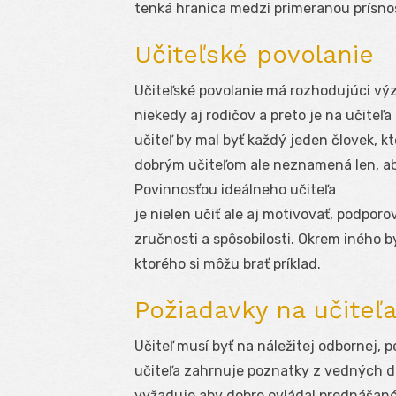
tenká hranica medzi primeranou prísno
Učiteľské povolanie
Učiteľské povolanie má rozhodujúci výz
niekedy aj rodičov a preto je na učiteľ
učiteľ by mal byť každý jeden človek, 
dobrým učiteľom ale neznamená len, aby
Povinnosťou ideálneho učiteľa
je nielen učiť ale aj motivovať, podporo
zručnosti a spôsobilosti. Okrem iného b
ktorého si môžu brať príklad.
Požiadavky na učiteľ
Učiteľ musí byť na náležitej odbornej, 
učiteľa zahrnuje poznatky z vedných d
vyžaduje aby dobre ovládal prednášané