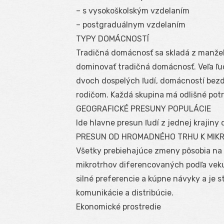
– s vysokoškolským vzdelaním
– postgraduálnym vzdelaním
TYPY DOMÁCNOSTÍ
Tradičná domácnosť sa skladá z manželo
dominovať tradičná domácnosť. Veľa ľu
dvoch dospelých ľudí, domácností bez
rodičom. Každá skupina má odlišné potr
GEOGRAFICKÉ PRESUNY POPULÁCIE
Ide hlavne presun ľudí z jednej krajiny 
PRESUN OD HROMADNÉHO TRHU K MIK
Všetky prebiehajúce zmeny pôsobia na
mikrotrhov diferencovaných podľa veku
silné preferencie a kúpne návyky a je s
komunikácie a distribúcie.
Ekonomické prostredie