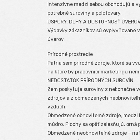
Intenzívne medzi sebou obchodujú a v
potrebné suroviny a polotovary.
ÚSPORY, DLHY A DOSTUPNOSŤ ÚVERO
Výdavky zákazníkov sú ovplyvňované vý
úverov.
Prírodné prostredie
Patria sem prírodné zdroje, ktoré sa vy
na ktoré by pracovníci marketingu nema
NEDOSTATOK PRÍRODNÝCH SUROVÍN
Zem poskytuje suroviny z nekonečne v
zdrojov a z obmedzených neobnoviteľný
vzduch.
Obmedzené obnoviteľné zdroje, medzi kt
múdro. Plochy sa opäť zalesňujú, orná 
Obmedzené neobnoviteľné zdroje – nafta,