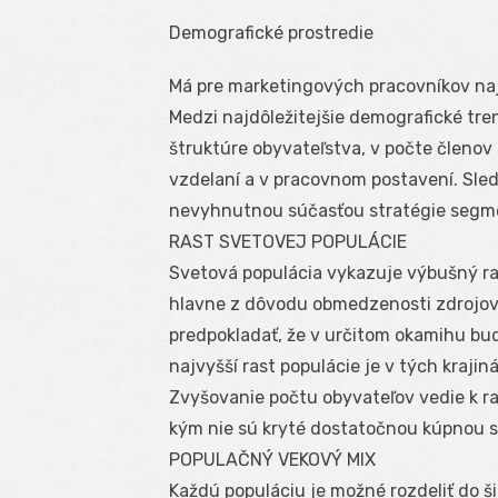
Demografické prostredie
Má pre marketingových pracovníkov najvä
Medzi najdôležitejšie demografické tre
štruktúre obyvateľstva, v počte členov 
vzdelaní a v pracovnom postavení. Sled
nevyhnutnou súčasťou stratégie segme
RAST SVETOVEJ POPULÁCIE
Svetová populácia vykazuje výbušný ra
hlavne z dôvodu obmedzenosti zdrojov
predpokladať, že v určitom okamihu b
najvyšší rast populácie je v tých krajin
Zvyšovanie počtu obyvateľov vedie k ras
kým nie sú kryté dostatočnou kúpnou si
POPULAČNÝ VEKOVÝ MIX
Každú populáciu je možné rozdeliť do š