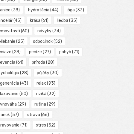
ranice
(38)
hydratácia
(44)
jóga
(33)
ancelář
(45)
krása
(61)
liečba
(35)
emovitosti
(60)
návyky
(34)
liekanie
(25)
odpočinok
(52)
eniaze
(28)
peníze
(27)
pohyb
(71)
revencia
(61)
príroda
(28)
sychológia
(28)
půjčky
(30)
egenerácia
(43)
relax
(93)
elaxovanie
(50)
riziká
(32)
ovnováha
(29)
rutina
(29)
pánok
(57)
strava
(66)
travovanie
(71)
stres
(52)