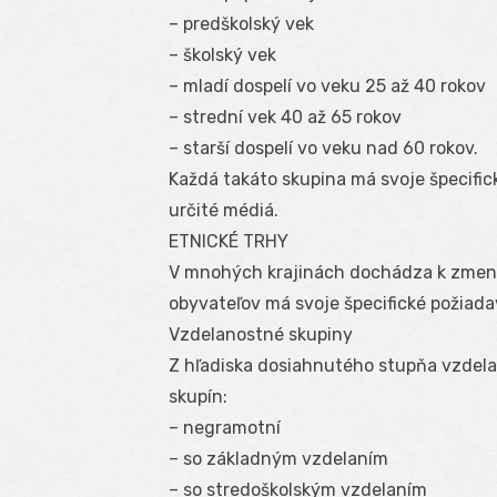
– predškolský vek
– školský vek
– mladí dospelí vo veku 25 až 40 rokov
– strední vek 40 až 65 rokov
– starší dospelí vo veku nad 60 rokov.
Každá takáto skupina má svoje špecifick
určité médiá.
ETNICKÉ TRHY
V mnohých krajinách dochádza k zmená
obyvateľov má svoje špecifické požiada
Vzdelanostné skupiny
Z hľadiska dosiahnutého stupňa vzdelan
skupín:
– negramotní
– so základným vzdelaním
– so stredoškolským vzdelaním