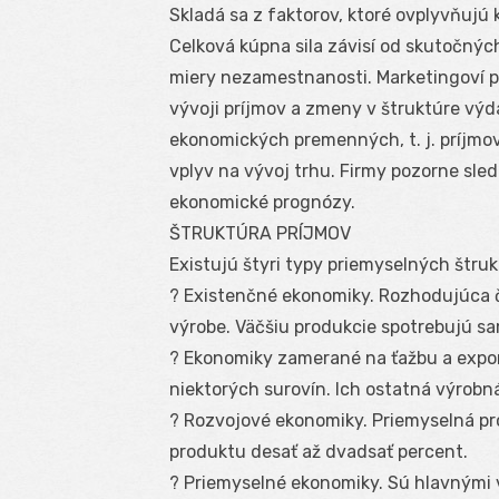
Skladá sa z faktorov, ktoré ovplyvňujú 
Celková kúpna sila závisí od skutočných 
miery nezamestnanosti. Marketingoví 
vývoji príjmov a zmeny v štruktúre vý
ekonomických premenných, t. j. príjmov
vplyv na vývoj trhu. Firmy pozorne sled
ekonomické prognózy.
ŠTRUKTÚRA PRÍJMOV
Existujú štyri typy priemyselných štruk
? Existenčné ekonomiky. Rozhodujúca č
výrobe. Väčšiu produkcie spotrebujú s
? Ekonomiky zamerané na ťažbu a expor
niektorých surovín. Ich ostatná výrobn
? Rozvojové ekonomiky. Priemyselná p
produktu desať až dvadsať percent.
? Priemyselné ekonomiky. Sú hlavnými 