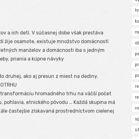
h
k
n
v a ich detí. V súčasnej dobe však prestáva
dí žije osamote, existuje množstvo domácností
ob
detných manželov a domácnosti iba s jedným
p
eby, priania a kúpne návyky
p
p
do druhej, ako aj presun z miest na dediny.
ROTRHU
r
 transformáciu hromadného trhu na väčší počet
r
, pohlavia, etnického pôvodu … Každá skupina má
r
tále častejšie získavaná prostredníctvom cielenej
s
s