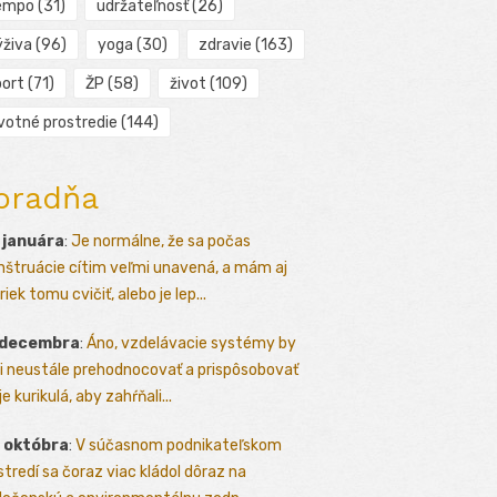
empo
(31)
udržateľnosť
(26)
ýživa
(96)
yoga
(30)
zdravie
(163)
port
(71)
ŽP
(58)
život
(109)
ivotné prostredie
(144)
oradňa
 januára
:
Je normálne, že sa počas
štruácie cítim veľmi unavená, a mám aj
iek tomu cvičiť, alebo je lep...
 decembra
:
Áno, vzdelávacie systémy by
i neustále prehodnocovať a prispôsobovať
e kurikulá, aby zahŕňali...
 októbra
:
V súčasnom podnikateľskom
stredí sa čoraz viac kládol dôraz na