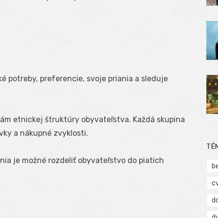
é potreby, preferencie, svoje priania a sleduje
m etnickej štruktúry obyvateľstva. Každá skupina
vky a nákupné zvyklosti.
TÉ
ia je možné rozdeliť obyvateľstvo do piatich
b
c
d
d