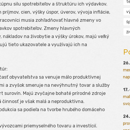
t
kúpnu silu spotrebiteľov a štruktúru ich výdavkov.
v
príjmov, cien, výšky úspor, úverov, vývoja inflácie,
pracovníci musia zohľadňovať hlavné zmeny vo
š
davkov spotrebiteľov. Zmeny hlavných
ž
, nákladov na živobytie a výšky úrokov, majú veľký
ujú tieto ukazovatele a využívajú ich na
P
26.
túr:
men
asť obyvateľstva sa venuje málo produktívnej
napr
ami a zvyšok smeruje na nevýhnutný tovar a služby
17.
t surovín. Majú zvyčajne bohaté prírodné zdroje
mal
á činnosť je však malá a neproduktívna.
svoj
rodukcia sa podieľa na tvorbe hrubého domáceho
24.
pro
vývozcami priemyselného tovaru a investícií.