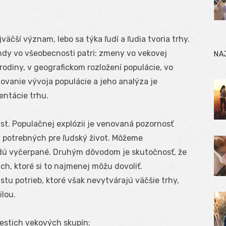
čší význam, lebo sa týka ľudí a ľudia tvoria trhy.
ndy vo všeobecnosti patri: zmeny vo vekovej
NA
rodiny, v geografickom rozložení populácie, vo
ovanie vývoja populácie a jeho analýza je
ntácie trhu.
st. Populačnej explózii je venovaná pozornosť
 potrebných pre ľudský život. Môžeme
udú vyčerpané. Druhým dôvodom je skutočnosť, že
ách, ktoré si to najmenej môžu dovoliť.
tu potrieb, ktoré však nevytvárajú väčšie trhy,
lou.
iestich vekových skupín: