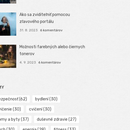
Ako sa zviditeľniť pomocou
zľavového portálu
31. 8. 2023
6 komentárov
Možnosti farebných alebo čiernych
tonerov
4. 9. 2023
6 komentárov
MY
ezpečnosť
(62)
bydlení
(30)
vičenie
(30)
cvičení
(30)
omy a byty
(37)
duševné zdravie
(27)
ych
(30)
energia
(28)
fitness
(33)