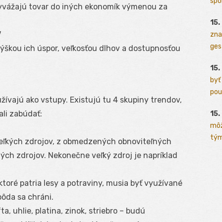
spo
yvážajú tovar do iných ekonomík výmenou za
15.
V
zna
ges
škou ich úspor, veľkosťou dlhov a dostupnosťou
15.
byť
pou
užívajú ako vstupy. Existujú tu 4 skupiny trendov,
li zabúdať:
15.
môž
tým
eľkých zdrojov, z obmedzených obnoviteľných
ch zdrojov. Nekonečne veľký zdroj je napríklad
oré patria lesy a potraviny, musia byť využívané
pôda sa chráni.
 uhlie, platina, zinok, striebro – budú