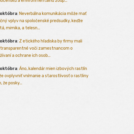
ločenskú a environmentálnu zodp...
 októbra
:
Neverbálna komunikácia môže mať
čný vplyv na spoločenské predsudky, keďže
tá, mimika, a telesn...
 októbra
:
Z etického hľadiska by firmy mali
 transparentné voči zamestnancom o
žívaní a ochrane ich osob...
 októbra
:
Áno, kalendár mien izbových rastlín
e ovplyvniť vnímanie a starostlivosť o rastliny
, že posky...