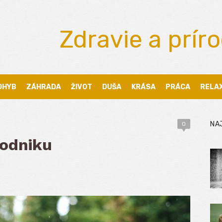
Zdravie a prír
OHYB
ZÁHRADA
ŽIVOT
DUŠA
KRÁSA
PRÁCA
RELA
NA
0
podniku