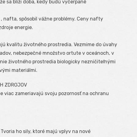
ože sa blíži doba, kedy budú vyčerpané
 nafta, spôsobil vážne problémy. Ceny nafty
zdroje energie.
ujú kvalitu životného prostredia. Vezmime do úvahy
padov, nebezpečné množstvo ortute v oceánoch, v
nie životného prostredia biologicky nezničiteľnými
vými materiálmi.
CH ZDROJOV
ále viac zameriavajú svoju pozornosť na ochranu
Tvoria ho sily, ktoré majú vplyv na nové