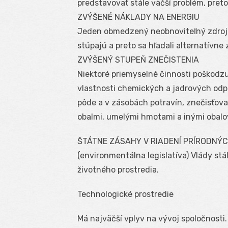
predstavovať stále väčší problém, pret
ZVÝŠENÉ NÁKLADY NA ENERGIU
Jeden obmedzený neobnoviteľný zdroj ,
stúpajú a preto sa hľadali alternatívne 
ZVÝŠENÝ STUPEŇ ZNEČISTENIA
Niektoré priemyselné činnosti poškodz
vlastnosti chemických a jadrových od
pôde a v zásobách potravín, znečisťova
obalmi, umelými hmotami a inými obalo
ŠTÁTNE ZÁSAHY V RIADENÍ PRÍRODNÝ
(environmentálna legislatíva) Vlády st
životného prostredia.
Technologické prostredie
Má najväčší vplyv na vývoj spoločnosti. 