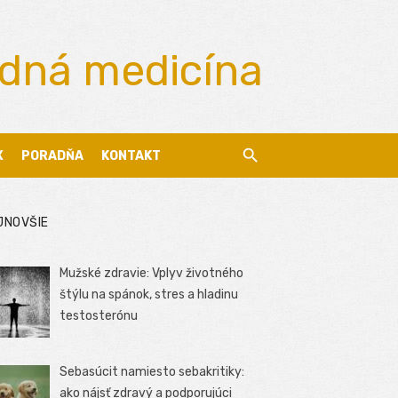
odná medicína
X
PORADŇA
KONTAKT
JNOVŠIE
Mužské zdravie: Vplyv životného
štýlu na spánok, stres a hladinu
testosterónu
Sebasúcit namiesto sebakritiky:
ako nájsť zdravý a podporujúci