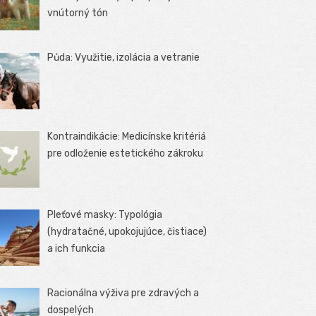
vnútorný tón
Půda: Využitie, izolácia a vetranie
Kontraindikácie: Medicínske kritériá
pre odloženie estetického zákroku
Pleťové masky: Typológia
(hydratačné, upokojujúce, čistiace)
a ich funkcia
Racionálna výživa pre zdravých a
dospelých