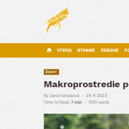
Skip
to
content
home
VÝŽIVA
BÝVANIE
ZDRAVIE
P
ŽIVOT
Makroprostredie 
By
Jana Farkašová
Posted
24. 9. 2023
on
Time to Read:
7 min
-
1310
words