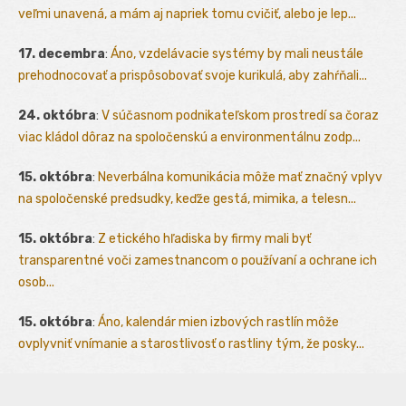
veľmi unavená, a mám aj napriek tomu cvičiť, alebo je lep...
17. decembra
:
Áno, vzdelávacie systémy by mali neustále
prehodnocovať a prispôsobovať svoje kurikulá, aby zahŕňali...
24. októbra
:
V súčasnom podnikateľskom prostredí sa čoraz
viac kládol dôraz na spoločenskú a environmentálnu zodp...
15. októbra
:
Neverbálna komunikácia môže mať značný vplyv
na spoločenské predsudky, keďže gestá, mimika, a telesn...
15. októbra
:
Z etického hľadiska by firmy mali byť
transparentné voči zamestnancom o používaní a ochrane ich
osob...
15. októbra
:
Áno, kalendár mien izbových rastlín môže
ovplyvniť vnímanie a starostlivosť o rastliny tým, že posky...