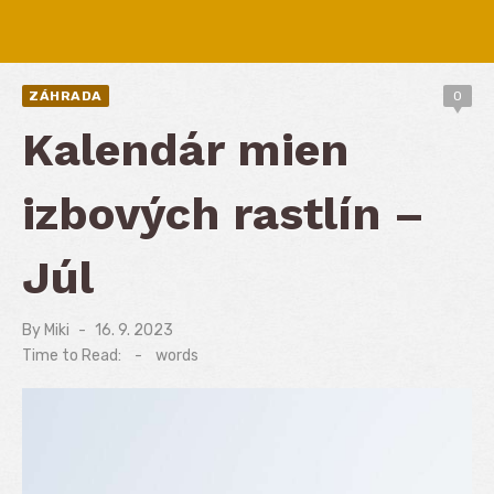
ZÁHRADA
0
Kalendár mien
izbových rastlín –
Júl
By
Miki
Posted
16. 9. 2023
on
Time to Read:
-
words