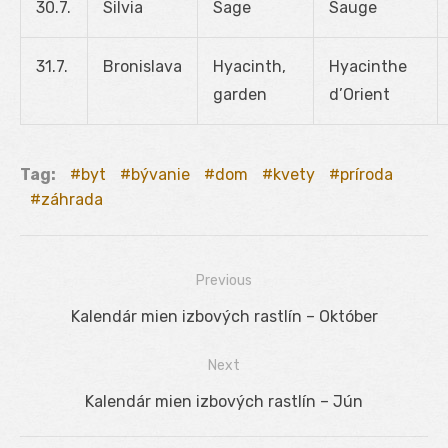
30.7.
Silvia
Sage
Sauge
31.7.
Bronislava
Hyacinth,
Hyacinthe
garden
d’Orient
Tag:
byt
bývanie
dom
kvety
príroda
záhrada
Previous
Navigácia
Previous
Kalendár mien izbových rastlín – Október
v
post:
Next
článku
Next
Kalendár mien izbových rastlín – Jún
post: