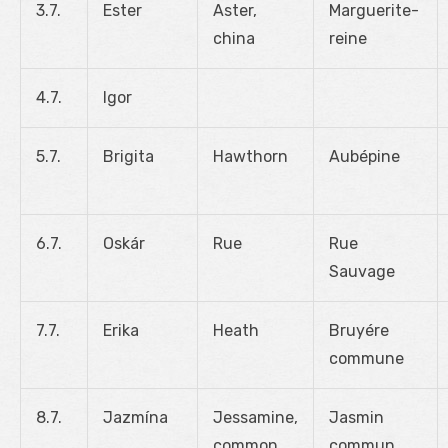
3.7.
Ester
Aster,
Marguerite-
china
reine
4.7.
Igor
5.7.
Brigita
Hawthorn
Aubépine
6.7.
Oskár
Rue
Rue
Sauvage
7.7.
Erika
Heath
Bruyére
commune
8.7.
Jazmína
Jessamine,
Jasmin
common
commun