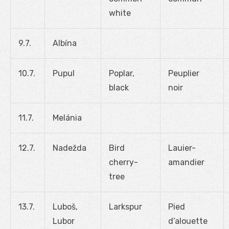
white
9.7.
Albína
10.7.
Pupul
Poplar,
Peuplier
black
noir
11.7.
Melánia
12.7.
Nadežda
Bird
Lauier-
cherry-
amandier
tree
13.7.
Luboš,
Larkspur
Pied
Lubor
d’alouette