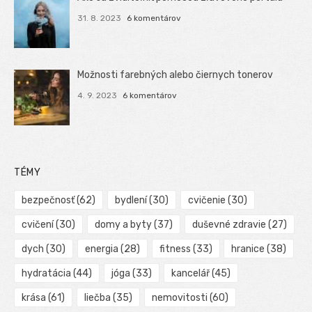
31. 8. 2023
6 komentárov
Možnosti farebných alebo čiernych tonerov
4. 9. 2023
6 komentárov
TÉMY
bezpečnosť
(62)
bydlení
(30)
cvičenie
(30)
cvičení
(30)
domy a byty
(37)
duševné zdravie
(27)
dych
(30)
energia
(28)
fitness
(33)
hranice
(38)
hydratácia
(44)
jóga
(33)
kancelář
(45)
krása
(61)
liečba
(35)
nemovitosti
(60)