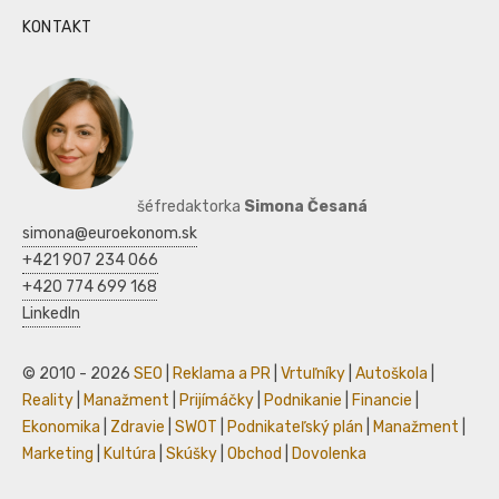
KONTAKT
šéfredaktorka
Simona Česaná
simona@euroekonom.sk
+421 907 234 066
+420 774 699 168
LinkedIn
© 2010 - 2026
SEO
|
Reklama a PR
|
Vrtuľníky
|
Autoškola
|
Reality
|
Manažment
|
Prijímáčky
|
Podnikanie
|
Financie
|
Ekonomika
|
Zdravie
|
SWOT
|
Podnikateľský plán
|
Manažment
|
Marketing
|
Kultúra
|
Skúšky
|
Obchod
|
Dovolenka