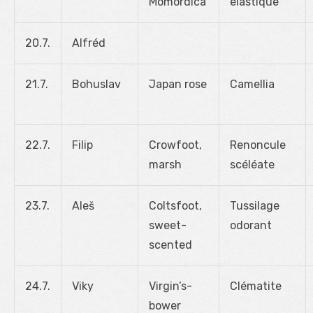
Momordica
élastique
20.7.
Alfréd
21.7.
Bohuslav
Japan rose
Camellia
22.7.
Filip
Crowfoot,
Renoncule
marsh
scéléate
23.7.
Aleš
Coltsfoot,
Tussilage
sweet-
odorant
scented
24.7.
Viky
Virgin’s-
Clématite
bower