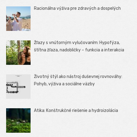
Racionálna výživa pre zdravých a dospelých
Žľazy s vnútorným vylučovaním: Hypofýza,
štítna žľaza, nadobličky – funkcia a interakcia
Životný štýl ako nástroj duševnej rovnováhy:
Pohyb, výživa a sociálne väzby
Atika: Konštrukčné riešenie a hydroizolácia