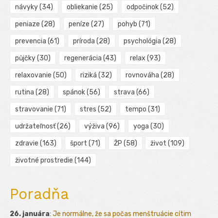
návyky
(34)
obliekanie
(25)
odpočinok
(52)
peniaze
(28)
peníze
(27)
pohyb
(71)
prevencia
(61)
príroda
(28)
psychológia
(28)
půjčky
(30)
regenerácia
(43)
relax
(93)
relaxovanie
(50)
riziká
(32)
rovnováha
(28)
rutina
(28)
spánok
(56)
strava
(66)
stravovanie
(71)
stres
(52)
tempo
(31)
udržateľnosť
(26)
výživa
(96)
yoga
(30)
zdravie
(163)
šport
(71)
ŽP
(58)
život
(109)
životné prostredie
(144)
Poradňa
26. januára
:
Je normálne, že sa počas menštruácie cítim