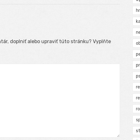
h
k
n
ár, doplniť alebo upraviť túto stránku? Vyplňte
ob
p
p
p
r
r
r
s
s