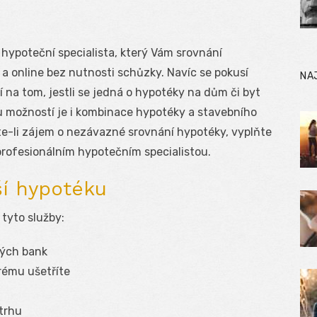
hypoteční specialista, který Vám srovnání
 online bez nutnosti schůzky. Navíc se pokusí
NA
 na tom, jestli se jedná o hypotéky na dům či byt
u možností je i kombinace hypotéky a stavebního
áte-li zájem o nezávazné srovnání hypotéky, vyplňte
profesionálním hypotečním specialistou.
ší hypotéku
 tyto služby:
ných bank
erému ušetříte
trhu