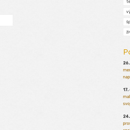
t
v
š
ž
P
26.
men
napr
17.
mal
svoj
24.
pro