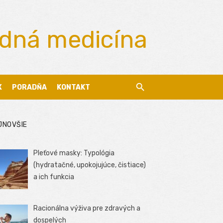
odná medicína
X
PORADŇA
KONTAKT
JNOVŠIE
Pleťové masky: Typológia
(hydratačné, upokojujúce, čistiace)
a ich funkcia
Racionálna výživa pre zdravých a
dospelých