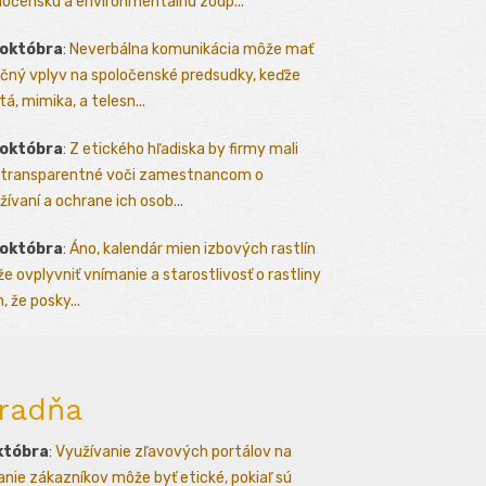
ločenskú a environmentálnu zodp...
 októbra
:
Neverbálna komunikácia môže mať
čný vplyv na spoločenské predsudky, keďže
tá, mimika, a telesn...
 októbra
:
Z etického hľadiska by firmy mali
 transparentné voči zamestnancom o
žívaní a ochrane ich osob...
 októbra
:
Áno, kalendár mien izbových rastlín
e ovplyvniť vnímanie a starostlivosť o rastliny
, že posky...
radňa
któbra
:
Využívanie zľavových portálov na
kanie zákazníkov môže byť etické, pokiaľ sú