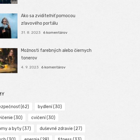
Ako sa zviditeľniť pomocou
zľavového portálu
31. 8. 2023
6 komentárov
Možnosti farebných alebo čiernych
tonerov
4. 9. 2023
6 komentárov
MY
ezpečnosť
(62)
bydlení
(30)
vičenie
(30)
cvičení
(30)
omy a byty
(37)
duševné zdravie
(27)
ych
(30)
energia
(28)
fitness
(33)