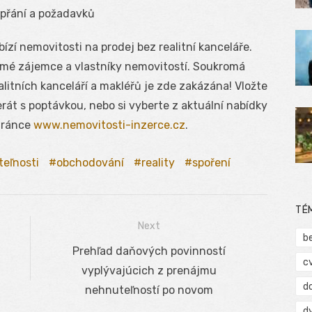
 přání a požadavků
ízí nemovitosti na prodej bez realitní kanceláře.
římé zájemce a vlastníky nemovitostí. Soukromá
alitních kanceláří a makléřů je zde zakázána! Vložte
rát s poptávkou, nebo si vyberte z aktuální nabídky
stránce
www.nemovitosti-inzerce.cz
.
eľnosti
obchodování
reality
spoření
TÉ
Next
b
Next
Prehľad daňových povinností
c
post:
vyplývajúcich z prenájmu
d
nehnuteľností po novom
d