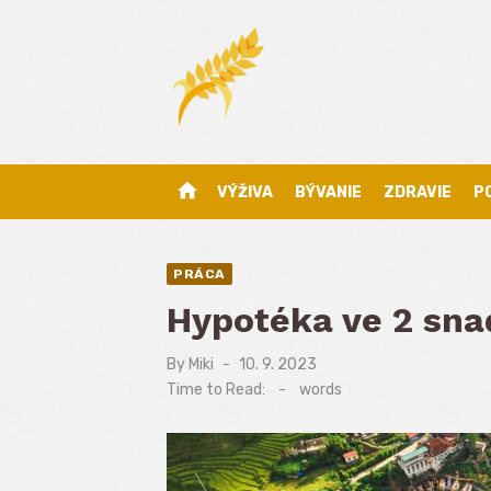
Skip
to
content
home
VÝŽIVA
BÝVANIE
ZDRAVIE
P
PRÁCA
Hypotéka ve 2 sna
By
Miki
Posted
10. 9. 2023
on
Time to Read:
-
words