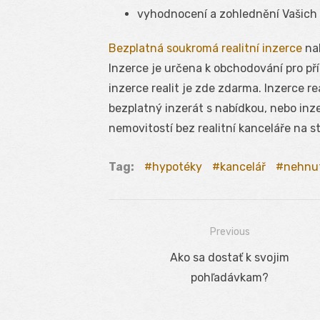
vyhodnocení a zohlednění Vašich
Bezplatná soukromá realitní inzerce
nab
Inzerce je určena k obchodování pro p
inzerce realit je zde zdarma. Inzerce re
bezplatný inzerát s nabídkou, nebo inze
nemovitostí bez realitní kanceláře na 
Tag:
hypotéky
kancelář
nehnut
Previous
Navigácia
Previous
Ako sa dostať k svojim
v
post:
pohľadávkam?
článku