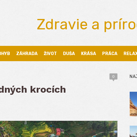
Zdravie a prír
OHYB
ZÁHRADA
ŽIVOT
DUŠA
KRÁSA
PRÁCA
RELA
NA
0
dných krocích