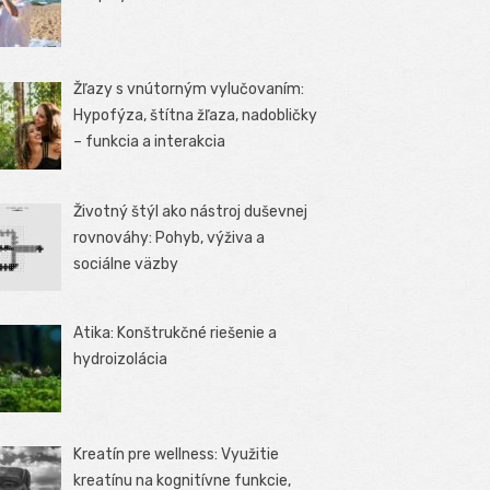
Žľazy s vnútorným vylučovaním:
Hypofýza, štítna žľaza, nadobličky
– funkcia a interakcia
Životný štýl ako nástroj duševnej
rovnováhy: Pohyb, výživa a
sociálne väzby
Atika: Konštrukčné riešenie a
hydroizolácia
Kreatín pre wellness: Využitie
kreatínu na kognitívne funkcie,