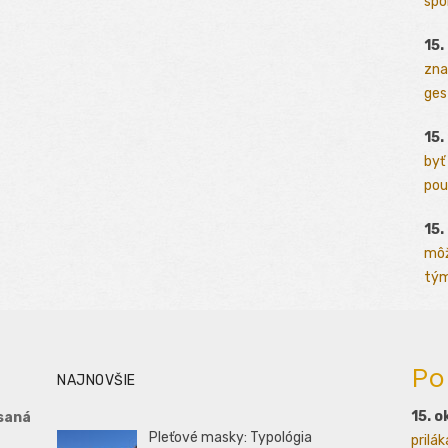
spo
15.
zna
ges
15.
byť
pou
15.
môž
tým
Po
NAJNOVŠIE
15. o
saná
Pleťové masky: Typológia
prilá