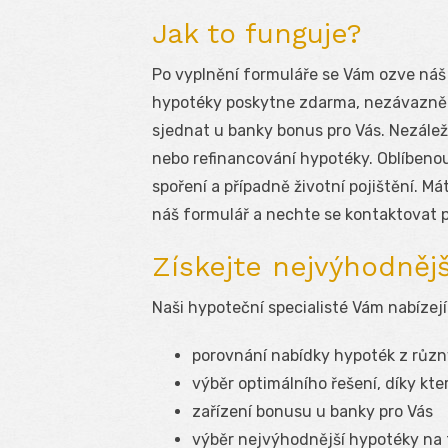
Jak to funguje?
Po vyplnění formuláře se Vám ozve náš 
hypotéky poskytne zdarma, nezávazně a
sjednat u banky bonus pro Vás. Nezáleží
nebo refinancování hypotéky. Oblíbeno
spoření a případně životní pojištění. M
náš formulář a nechte se kontaktovat 
Získejte nejvýhodněj
Naši hypoteční specialisté Vám nabízejí
porovnání nabídky hypoték z růz
výběr optimálního řešení, díky kt
zařízení bonusu u banky pro Vás
výběr nejvýhodnější hypotéky na 