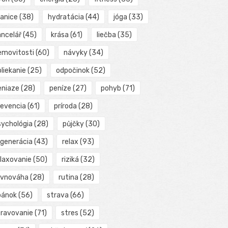
ranice
(38)
hydratácia
(44)
jóga
(33)
ancelář
(45)
krása
(61)
liečba
(35)
emovitosti
(60)
návyky
(34)
liekanie
(25)
odpočinok
(52)
eniaze
(28)
peníze
(27)
pohyb
(71)
revencia
(61)
príroda
(28)
sychológia
(28)
půjčky
(30)
egenerácia
(43)
relax
(93)
elaxovanie
(50)
riziká
(32)
ovnováha
(28)
rutina
(28)
pánok
(56)
strava
(66)
travovanie
(71)
stres
(52)