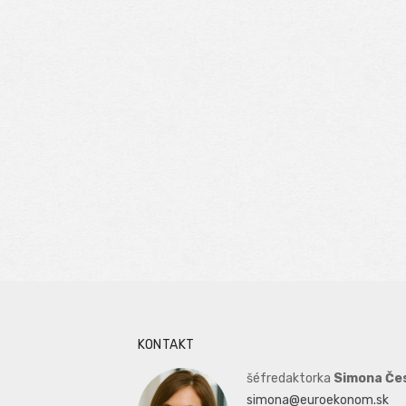
KONTAKT
šéfredaktorka
Simona Če
simona@euroekonom.sk