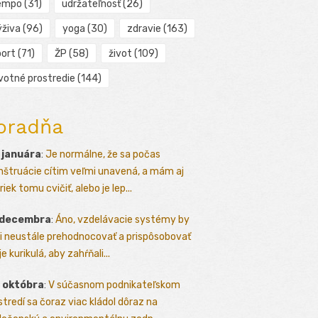
empo
(31)
udržateľnosť
(26)
ýživa
(96)
yoga
(30)
zdravie
(163)
port
(71)
ŽP
(58)
život
(109)
ivotné prostredie
(144)
oradňa
 januára
:
Je normálne, že sa počas
štruácie cítim veľmi unavená, a mám aj
iek tomu cvičiť, alebo je lep...
 decembra
:
Áno, vzdelávacie systémy by
i neustále prehodnocovať a prispôsobovať
e kurikulá, aby zahŕňali...
 októbra
:
V súčasnom podnikateľskom
stredí sa čoraz viac kládol dôraz na