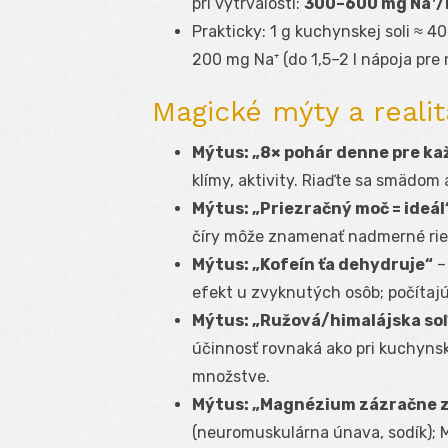
pri vytrvalosti:
300–600 mg Na⁺/l
Prakticky: 1 g kuchynskej soli ≈ 4
200 mg Na⁺ (do 1,5–2 l nápoja pre
Magické mýty a realit
Mýtus: „8× pohár denne pre k
klímy, aktivity. Riaďte sa smädo
Mýtus: „Priezračný moč = ideál
číry môže znamenať nadmerné rie
Mýtus: „Kofeín ťa dehydruje“
–
efekt u zvyknutých osôb; počítaj
Mýtus: „Ružová/himalájska soľ 
účinnosť rovnaká ako pri kuchynsk
množstve.
Mýtus: „Magnézium zázračne z
(neuromuskulárna únava, sodík); M