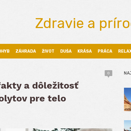
Zdravie a prír
OHYB
ZÁHRADA
ŽIVOT
DUŠA
KRÁSA
PRÁCA
RELA
NA
0
fakty a dôležitosť
olytov pre telo