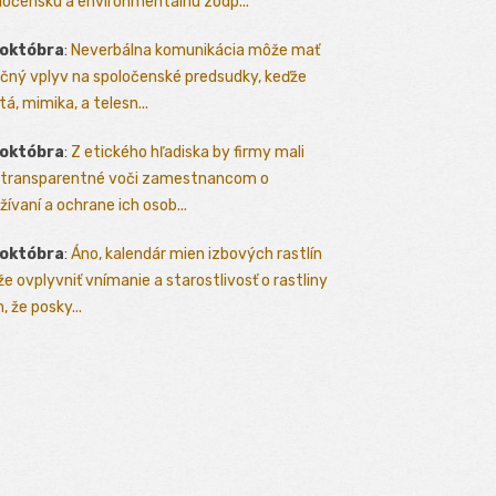
ločenskú a environmentálnu zodp...
 októbra
:
Neverbálna komunikácia môže mať
čný vplyv na spoločenské predsudky, keďže
tá, mimika, a telesn...
 októbra
:
Z etického hľadiska by firmy mali
 transparentné voči zamestnancom o
žívaní a ochrane ich osob...
 októbra
:
Áno, kalendár mien izbových rastlín
e ovplyvniť vnímanie a starostlivosť o rastliny
, že posky...