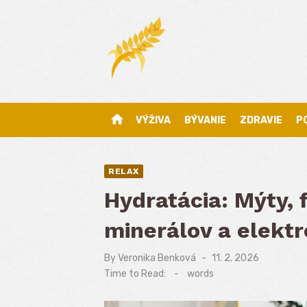
Skip
to
content
home
VÝŽIVA
BÝVANIE
ZDRAVIE
P
RELAX
Hydratácia: Mýty, 
minerálov a elektr
By
Veronika Benková
Posted
11. 2. 2026
on
Time to Read:
-
words