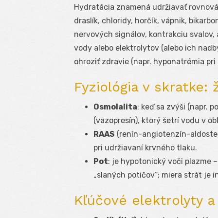
Hydratácia znamená udržiavať rovnov
draslík, chloridy, horčík, vápnik, bikarb
nervových signálov, kontrakciu svalov,
vody alebo elektrolytov (alebo ich nadb
ohroziť zdravie (napr. hyponatrémia pr
Fyziológia v skratke: 
Osmolalita
: keď sa zvýši (napr.
(vazopresín), ktorý šetrí vodu v ob
RAAS
(renín-angiotenzín-aldosteró
pri udržiavaní krvného tlaku.
Pot
: je hypotonický voči plazme 
„slaných potičov“; miera strát je i
Kľúčové elektrolyty a