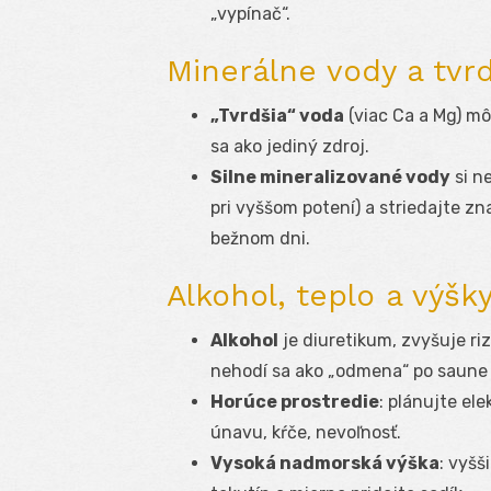
„vypínač“.
Minerálne vody a tvrd
„Tvrdšia“ voda
(viac Ca a Mg) mô
sa ako jediný zdroj.
Silne mineralizované vody
si n
pri vyššom potení) a striedajte zn
bežnom dni.
Alkohol, teplo a výšk
Alkohol
je diuretikum, zvyšuje ri
nehodí sa ako „odmena“ po saune 
Horúce prostredie
: plánujte ele
únavu, kŕče, nevoľnosť.
Vysoká nadmorská výška
: vyšš