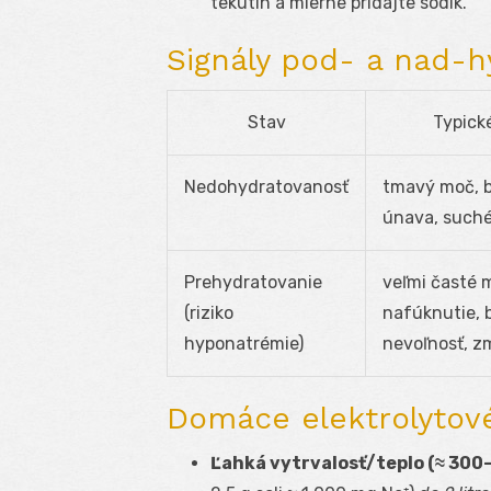
tekutín a mierne pridajte sodík.
Signály pod- a nad-h
Stav
Typick
Nedohydratovanosť
tmavý moč, b
únava, suché
Prehydratovanie
veľmi časté 
(riziko
nafúknutie, b
hyponatrémie)
nevoľnosť, z
Domáce elektrolytov
Ľahká vytrvalosť/teplo (≈ 300