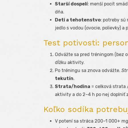
Starší dospelí
: menší pocit smä
dňa.
Deti a tehotenstvo
: potreby sú
jedlo s vodou (ovocie, polievky) a
Test potivosti: perso
Odvážte sa pred tréningom (bez o
dĺžku aktivity.
Po tréningu sa znova odvážte.
Str
tekutín
.
Strata/hodina
= celková strata 
aktivity a do 2–4 h po nej doplniť 
Koľko sodíka potreb
V potení sa stráca 200–1 000+ mg 