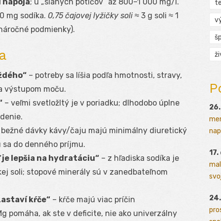
 nápoja
; u „slaných potičov“ až 800–1 000 mg/l.
t
00 mg sodíka.
0,75 čajovej lyžičky soli
≈ 3 g soli ≈ 1
v
 náročné podmienky).
š
a
ž
aždého“
– potreby sa líšia podľa hmotnosti, stravy,
P
m a výstupom moču.
“
– veľmi svetložltý je v poriadku; dlhodobo úplne
26.
denie.
men
 bežné dávky kávy/čaju majú minimálny diuretický
napr
ú sa do denného príjmu.
17.
je lepšia na hydratáciu“
– z hľadiska sodíka je
mal
ej soli; stopové minerály sú v zanedbateľnom
svoj
24.
astaví kŕče“
– kŕče majú viac príčin
pro
g pomáha, ak ste v deficite, nie ako univerzálny