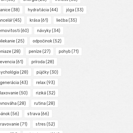
ranice
(38)
hydratácia
(44)
jóga
(33)
ancelář
(45)
krása
(61)
liečba
(35)
emovitosti
(60)
návyky
(34)
liekanie
(25)
odpočinok
(52)
eniaze
(28)
peníze
(27)
pohyb
(71)
revencia
(61)
príroda
(28)
sychológia
(28)
půjčky
(30)
egenerácia
(43)
relax
(93)
elaxovanie
(50)
riziká
(32)
ovnováha
(28)
rutina
(28)
pánok
(56)
strava
(66)
travovanie
(71)
stres
(52)