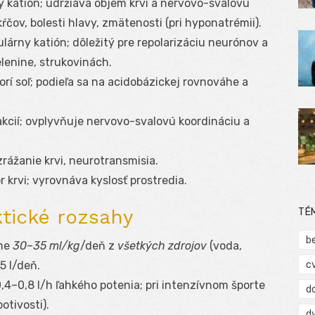
y katión; udržiava objem krvi a nervovo-svalovú
 kŕčov, bolesti hlavy, zmätenosti (pri hyponatrémii).
lárny katión; dôležitý pre repolarizáciu neurónov a
elenine, strukovinách.
orí soľ; podieľa sa na acidobázickej rovnováhe a
eakcií; ovplyvňuje nervovo-svalovú koordináciu a
 zrážanie krvi, neurotransmisia.
r krvi; vyrovnáva kyslosť prostredia.
ktické rozsahy
TÉ
b
žne
30–35 ml/kg
/deň z
všetkých zdrojov
(voda,
c
,5 l/deň.
 0,4–0,8 l/h ľahkého potenia; pri intenzívnom športe
d
potivosti).
d