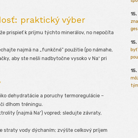
spo
15.
osť: praktický výber
zna
ges
že prispieť k príjmu týchto minerálov, no nepočíta
15.
echajte najmä na „funkčné“ použitie (po námahe,
byť
pou
ačky, aby ste nešli nadbytočne vysoko v Na⁺ pri
15.
môž
y
tým
ziko dehydratácie a poruchy termoregulácie –
či dlhom tréningu.
ktrolity (najmä Na⁺) vopred; sledujte závraty,
ie straty vody dýchaním; zvýšte celkový príjem