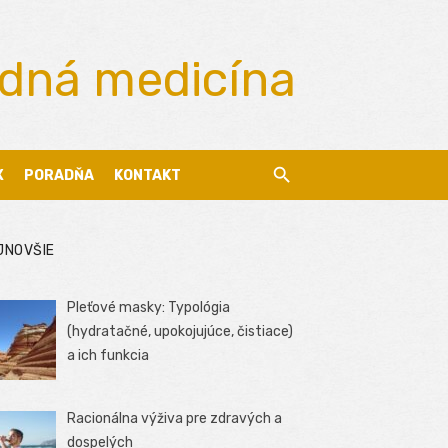
odná medicína
X
PORADŇA
KONTAKT
JNOVŠIE
Pleťové masky: Typológia
(hydratačné, upokojujúce, čistiace)
a ich funkcia
Racionálna výživa pre zdravých a
dospelých