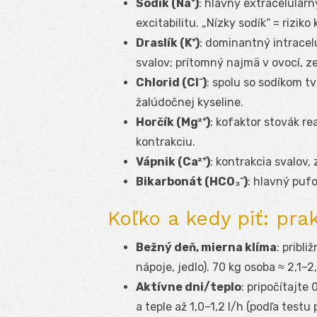
Sodík (Na⁺)
: hlavný extracelulárn
excitabilitu. „Nízky sodík“ = riziko
Draslík (K⁺)
: dominantný intracelu
svalov; prítomný najmä v ovocí, z
Chlorid (Cl⁻)
: spolu so sodíkom tv
žalúdočnej kyseline.
Horčík (Mg²⁺)
: kofaktor stovák r
kontrakciu.
Vápnik (Ca²⁺)
: kontrakcia svalov,
Bikarbonát (HCO₃⁻)
: hlavný pufo
Koľko a kedy piť: pra
Bežný deň, mierna klíma
: pribli
nápoje, jedlo). 70 kg osoba ≈ 2,1–2
Aktívne dni/teplo
: pripočítajte
a teple až 1,0–1,2 l/h (podľa testu 