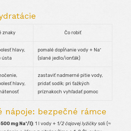
ydratácie
é znaky
Čo robiť
olesť hlavy,
pomalé dopĺňanie vody + Na⁺
 ústa
(slané jedlo/ionťák)
močenie,
zastaviť nadmerné pitie vody,
olesť hlavy,
pridať sodík; pri ťažkých
mätenosť
príznakoch vyhľadať pomoc
é nápoje: bezpečné rámce
–500 mg Na⁺/l)
: 1 l vody +
1/2 čajovej lyžičky
soli (≈