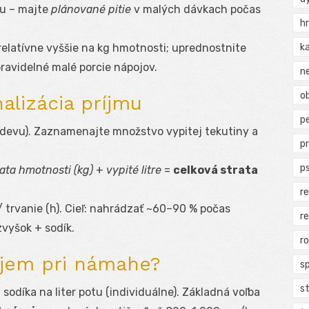
du – majte
plánované pitie
v malých dávkach počas
h
k
 relatívne vyššie na kg hmotnosti; uprednostnite
 pravidelné malé porcie nápojov.
n
ob
nalizácia príjmu
p
devu). Zaznamenajte množstvo vypitej tekutiny a
p
p
ata hmotnosti (kg)
+
vypité litre
=
celková strata
r
/ trvanie (h). Cieľ: nahrádzať ~60–90 % počas
r
zvyšok + sodík.
r
ujem pri námahe?
s
s
sodíka na liter potu (individuálne). Základná voľba