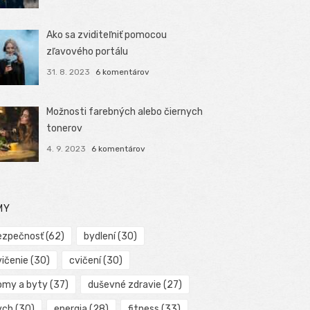
Ako sa zviditeľniť pomocou
zľavového portálu
31. 8. 2023
6 komentárov
Možnosti farebných alebo čiernych
tonerov
4. 9. 2023
6 komentárov
MY
ezpečnosť
(62)
bydlení
(30)
vičenie
(30)
cvičení
(30)
omy a byty
(37)
duševné zdravie
(27)
ych
(30)
energia
(28)
fitness
(33)