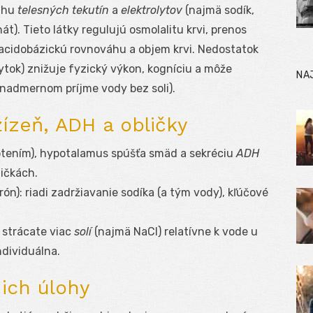
áhu
telesných tekutín
a
elektrolytov
(najmä sodík,
onát). Tieto látky regulujú osmolalitu krvi, prenos
 acidobázickú rovnováhu a objem krvi. Nedostatok
ytok) znižuje fyzický výkon, kogníciu a môže
NA
i nadmernom príjme vody bez soli).
žízeň, ADH a obličky
 potením), hypotalamus spúšťa smäd a sekréciu
ADH
ličkách.
n): riadi zadržiavanie sodíka (a tým vody), kľúčové
– strácate viac
solí
(najmä NaCl) relatívne k vode u
ndividuálna.
 ich úlohy