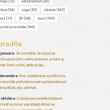
empo
(31)
udržateľnosť
(26)
ýživa
(96)
yoga
(30)
zdravie
(163)
port
(71)
ŽP
(58)
život
(109)
ivotné prostredie
(144)
oradňa
 januára
:
Je normálne, že sa počas
štruácie cítim veľmi unavená, a mám aj
iek tomu cvičiť, alebo je lep...
 decembra
:
Áno, vzdelávacie systémy by
i neustále prehodnocovať a prispôsobovať
e kurikulá, aby zahŕňali...
 októbra
:
V súčasnom podnikateľskom
stredí sa čoraz viac kládol dôraz na