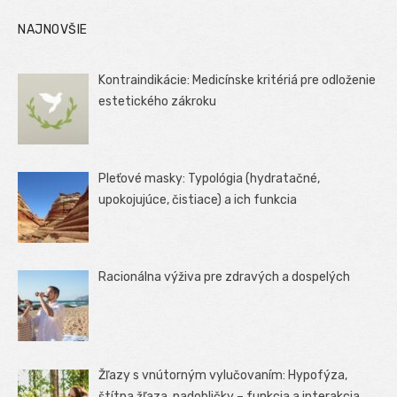
NAJNOVŠIE
Kontraindikácie: Medicínske kritériá pre odloženie
estetického zákroku
Pleťové masky: Typológia (hydratačné,
upokojujúce, čistiace) a ich funkcia
Racionálna výživa pre zdravých a dospelých
Žľazy s vnútorným vylučovaním: Hypofýza,
štítna žľaza, nadobličky – funkcia a interakcia