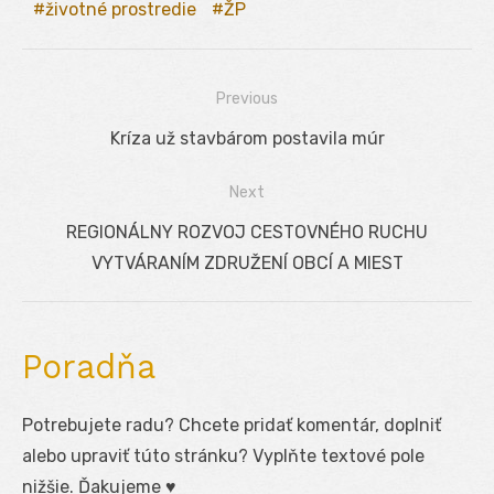
životné prostredie
ŽP
Previous
Navigácia
Previous
Kríza už stavbárom postavila múr
v
post:
Next
článku
Next
REGIONÁLNY ROZVOJ CESTOVNÉHO RUCHU
post:
VYTVÁRANÍM ZDRUŽENÍ OBCÍ A MIEST
Poradňa
Potrebujete radu? Chcete pridať komentár, doplniť
alebo upraviť túto stránku? Vyplňte textové pole
nižšie. Ďakujeme ♥