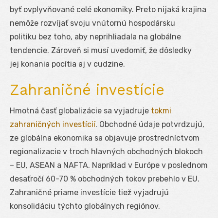
byť ovplyvňované celé ekonomiky. Preto nijaká krajina
nemôže rozvíjať svoju vnútornú hospodársku
politiku bez toho, aby neprihliadala na globálne
tendencie. Zároveň si musí uvedomiť, že dôsledky
jej konania pocítia aj v cudzine.
Zahraničné investície
Hmotná časť globalizácie sa vyjadruje
tokmi
zahraničných investícií
. Obchodné údaje potvrdzujú,
ze globálna ekonomika sa objavuje prostredníctvom
regionalizacie v troch hlavných obchodných blokoch
– EU, ASEAN a NAFTA. Napríklad v Európe v poslednom
desaťročí 60-70 % obchodných tokov prebehlo v EU.
Zahraničné priame investície tiež vyjadrujú
konsolidáciu týchto globálnych regiónov.