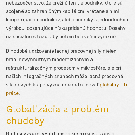
nebezpečenstvo, že prežijú len tie podniky, ktoré sú
spojené so zahraničným kapitálom, vrátane s nimi
kooperujúcich podnikov, alebo podniky s jednoduchou
výrobou, obsahujúce nízku pridanú hodnotu. Dosahy
na sociálnu situáciu by potom boli veľmi výrazné.
Dlhodobé udržovanie lacnej pracovnej sily nielen
bráni nevyhnutným modernizačným a
reštrukturalizačným procesom v mikrosfére, ale pri
našich integračných snahách môže lacná pracovná
sila nových krajín významne deformovať
globálny trh
práce
.
Globalizácia a problém
chudoby
Budúci vývoj si vynúti jasnejšie a realistickejšie