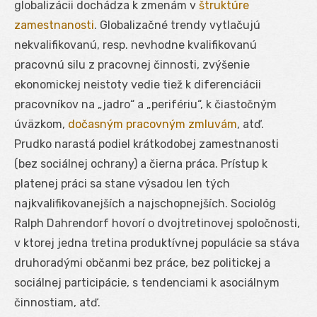
globalizácii dochádza k zmenám v
štruktúre
zamestnanosti
. Globalizačné trendy vytlačujú
nekvalifikovanú, resp. nevhodne kvalifikovanú
pracovnú silu z pracovnej činnosti, zvýšenie
ekonomickej neistoty vedie tiež k diferenciácii
pracovníkov na „jadro“ a „perifériu“, k čiastočným
úväzkom,
dočasným pracovným zmluvám
, atď.
Prudko narastá podiel krátkodobej zamestnanosti
(bez sociálnej ochrany) a čierna práca. Prístup k
platenej práci sa stane výsadou len tých
najkvalifikovanejších a najschopnejších. Sociológ
Ralph Dahrendorf hovorí o dvojtretinovej spoločnosti,
v ktorej jedna tretina produktívnej populácie sa stáva
druhoradými občanmi bez práce, bez politickej a
sociálnej participácie, s tendenciami k asociálnym
činnostiam, atď.