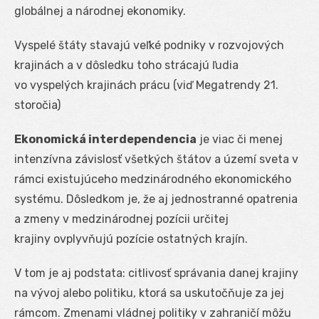
globálnej a národnej ekonomiky.
Vyspelé štáty stavajú veľké podniky v rozvojových
krajinách a v dôsledku toho strácajú ľudia
vo vyspelých krajinách prácu (viď Megatrendy 21.
storočia)
Ekonomická interdependencia
je viac či menej
intenzívna závislosť všetkých štátov a území sveta v
rámci existujúceho medzinárodného ekonomického
systému. Dôsledkom je, že aj jednostranné opatrenia
a zmeny v medzinárodnej pozícii určitej
krajiny ovplyvňujú pozície ostatných krajín.
V tom je aj podstata: citlivosť správania danej krajiny
na vývoj alebo politiku, ktorá sa uskutočňuje za jej
rámcom. Zmenami vládnej politiky v zahraničí môžu