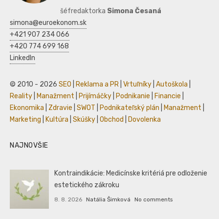
šéfredaktorka
Simona Česaná
simona@euroekonom.sk
+421 907 234 066
+420 774 699 168
LinkedIn
© 2010 - 2026
SEO
|
Reklama a PR
|
Vrtuľníky
|
Autoškola
|
Reality
|
Manažment
|
Prijímáčky
|
Podnikanie
|
Financie
|
Ekonomika
|
Zdravie
|
SWOT
|
Podnikateľský plán
|
Manažment
|
Marketing
|
Kultúra
|
Skúšky
|
Obchod
|
Dovolenka
NAJNOVŠIE
Kontraindikácie: Medicínske kritériá pre odloženie
estetického zákroku
8. 8. 2026
Natália Šimková
No comments