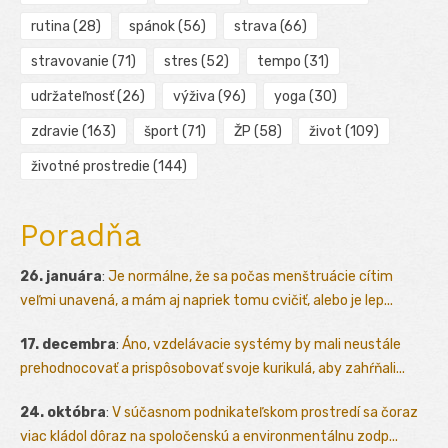
rutina
(28)
spánok
(56)
strava
(66)
stravovanie
(71)
stres
(52)
tempo
(31)
udržateľnosť
(26)
výživa
(96)
yoga
(30)
zdravie
(163)
šport
(71)
ŽP
(58)
život
(109)
životné prostredie
(144)
Poradňa
26. januára
:
Je normálne, že sa počas menštruácie cítim
veľmi unavená, a mám aj napriek tomu cvičiť, alebo je lep...
17. decembra
:
Áno, vzdelávacie systémy by mali neustále
prehodnocovať a prispôsobovať svoje kurikulá, aby zahŕňali...
24. októbra
:
V súčasnom podnikateľskom prostredí sa čoraz
viac kládol dôraz na spoločenskú a environmentálnu zodp...