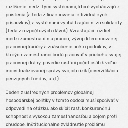
rozlíšenie medzi tými systémami, ktoré vychádzajú z
poistenia (a teda z financovania individuálnych
príspevkov), a systémami vychádzajúcimi zo solidarity
(teda z rozpočtových dávok). Vzrastajúci rozdiel
medzi zamestnaním a prácou, vývoj diferencovanej
pracovnej kariéry a znásobenie počtu podnikov, v
ktorých zamestnanci budú pracovať v priebehu svojej
pracovnej dráhy, povedie rastúci počet osôb k voľbe
individualizovanej správy svojich rizík (diverzifikácia
penzijných fondov, atď.).
Jeden z ústredných problémov globálnej
hospodárskej politiky v tomto období musí spočívať v
odpovedi na otázku, ako skĺbiť rast, konkurenčnú
schopnosť s vysokou zamestnanosťou a bojom proti
chudobe. Inštitucionálne zvládnutie problému