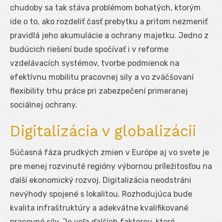
chudoby sa tak stáva problémom bohatých, ktorým
ide o to, ako rozdeliť časť prebytku a pritom nezmeniť
pravidlá jeho akumulácie a ochrany majetku. Jedno z
budúcich riešení bude spočívať i v reforme
vzdelávacích systémov, tvorbe podmienok na
efektívnu mobilitu pracovnej sily a vo zväčšovaní
flexibility trhu práce pri zabezpečení primeranej
sociálnej ochrany.
Digitalizácia v globalizácii
Súčasná fáza prudkých zmien v Európe aj vo svete je
pre menej rozvinuté regióny výbornou príležitosťou na
ďalší ekonomický rozvoj. Digitalizácia neodstráni
nevýhody spojené s lokalitou. Rozhodujúca bude
kvalita infraštruktúry a adekvátne kvalifikované
pracovné sily. Je veľa ďalších faktorov, ktoré