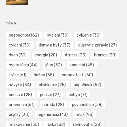
TÉMY
bezpečnosť
(62)
bydlení
(30)
cvičenie
(30)
cvičení
(30)
domy a byty
(37)
duševné zdravie
(27)
dych
(30)
energia
(28)
fitness
(33)
hranice
(38)
hydratácia
(44)
jóga
(33)
kancelář
(45)
krása
(61)
liečba
(35)
nemovitosti
(60)
návyky
(34)
obliekanie
(25)
odpočinok
(52)
peniaze
(28)
peníze
(27)
pohyb
(71)
prevencia
(61)
príroda
(28)
psychológia
(28)
půjčky
(30)
regenerácia
(43)
relax
(93)
relaxovanie
(50)
riziká
(32)
rovnováha
(28)