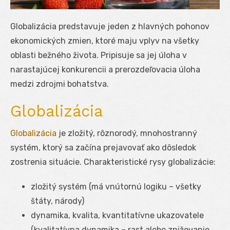
Globalizácia predstavuje jeden z hlavných pohonov
ekonomických zmien, ktoré maju vplyv na všetky
oblasti bežného života. Pripisuje sa jej úloha v
narastajúcej konkurencii a prerozdeľovacia úloha
medzi zdrojmi bohatstva.
Globalizácia
Globalizácia
je zložitý, rôznorodý, mnohostranný
systém, ktorý sa začína prejavovať ako dôsledok
zostrenia situácie. Charakteristické rysy globalizácie:
zložitý systém (má vnútornú logiku – všetky
štáty, národy)
dynamika, kvalita, kvantitatívne ukazovatele
(kvalitatívna dynamika – rast alebo znižovanie