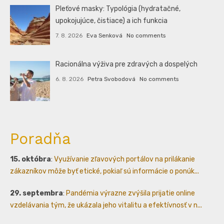
Pleťové masky: Typológia (hydratačné,
upokojujúce, čistiace) a ich funkcia
7. 8. 2026
Eva Senková
No comments
Racionálna výživa pre zdravých a dospelých
6. 8. 2026
Petra Svobodová
No comments
Poradňa
15. októbra
:
Využívanie zľavových portálov na prilákanie
zákazníkov môže byť etické, pokiaľ sú informácie o ponúk...
29. septembra
:
Pandémia výrazne zvýšila prijatie online
vzdelávania tým, že ukázala jeho vitalitu a efektívnosť v n...