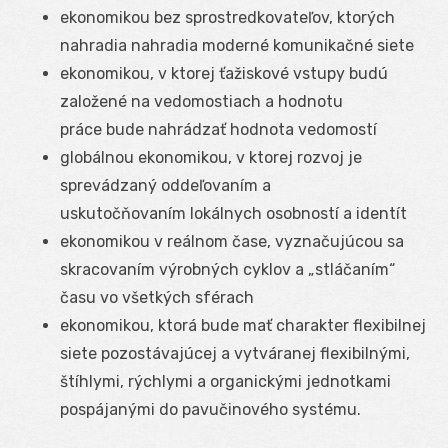
ekonomikou bez sprostredkovateľov, ktorých
nahradia nahradia moderné komunikačné siete
ekonomikou, v ktorej ťažiskové vstupy budú
založené na vedomostiach a hodnotu
práce bude nahrádzať hodnota vedomostí
globálnou ekonomikou, v ktorej rozvoj je
sprevádzaný oddeľovaním a
uskutočňovaním lokálnych osobností a identít
ekonomikou v reálnom čase, vyznačujúcou sa
skracovaním výrobných cyklov a „stláčaním“
času vo všetkých sférach
ekonomikou, ktorá bude mať charakter flexibilnej
siete pozostávajúcej a vytváranej flexibilnými,
štíhlymi, rýchlymi a organickými jednotkami
pospájanými do pavučinového systému.