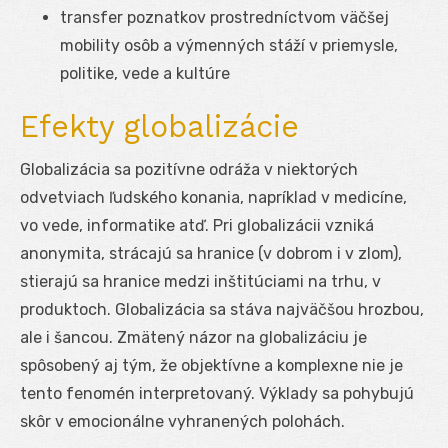
transfer poznatkov prostredníctvom väčšej
mobility osôb a výmenných stáží v priemysle,
politike, vede a kultúre
Efekty globalizácie
Globalizácia sa pozitívne odráža v niektorých
odvetviach ľudského konania, napríklad v medicíne,
vo vede, informatike atď. Pri globalizácii vzniká
anonymita, strácajú sa hranice (v dobrom i v zlom),
stierajú sa hranice medzi inštitúciami na trhu, v
produktoch. Globalizácia sa stáva najväčšou hrozbou,
ale i šancou. Zmätený názor na globalizáciu je
spôsobený aj tým, že objektívne a komplexne nie je
tento fenomén interpretovaný. Výklady sa pohybujú
skôr v emocionálne vyhranených polohách.