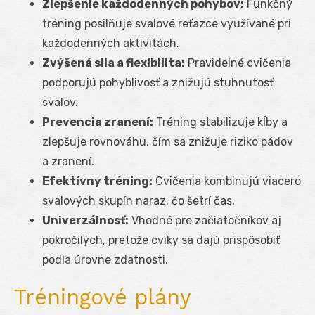
Zlepšenie každodenných pohybov:
Funkčný
tréning posilňuje svalové reťazce využívané pri
každodenných aktivitách.
Zvýšená sila a flexibilita:
Pravidelné cvičenia
podporujú pohyblivosť a znižujú stuhnutosť
svalov.
Prevencia zranení:
Tréning stabilizuje kĺby a
zlepšuje rovnováhu, čím sa znižuje riziko pádov
a zranení.
Efektívny tréning:
Cvičenia kombinujú viacero
svalových skupín naraz, čo šetrí čas.
Univerzálnosť:
Vhodné pre začiatočníkov aj
pokročilých, pretože cviky sa dajú prispôsobiť
podľa úrovne zdatnosti.
Tréningové plány