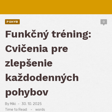
POHYB
0
Funkčný tréning:
Cvičenia pre
zlepšenie
každodenných
pohybov
By
Miki
Posted
30. 10. 2025
on
Time to Read:
-
words