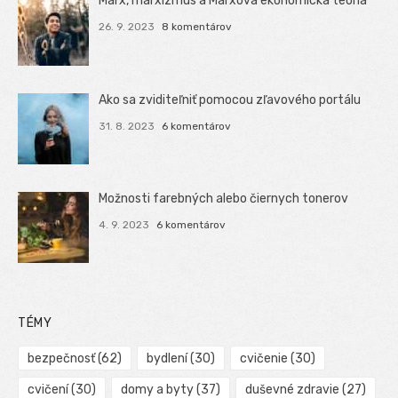
Marx, marxizmus a Marxova ekonomická teória
26. 9. 2023
8 komentárov
Ako sa zviditeľniť pomocou zľavového portálu
31. 8. 2023
6 komentárov
Možnosti farebných alebo čiernych tonerov
4. 9. 2023
6 komentárov
TÉMY
bezpečnosť
(62)
bydlení
(30)
cvičenie
(30)
cvičení
(30)
domy a byty
(37)
duševné zdravie
(27)