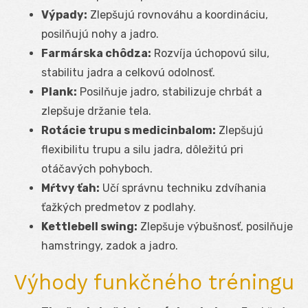
Výpady:
Zlepšujú rovnováhu a koordináciu,
posilňujú nohy a jadro.
Farmárska chôdza:
Rozvíja úchopovú silu,
stabilitu jadra a celkovú odolnosť.
Plank:
Posilňuje jadro, stabilizuje chrbát a
zlepšuje držanie tela.
Rotácie trupu s medicinbalom:
Zlepšujú
flexibilitu trupu a silu jadra, dôležitú pri
otáčavých pohyboch.
Mŕtvy ťah:
Učí správnu techniku zdvíhania
ťažkých predmetov z podlahy.
Kettlebell swing:
Zlepšuje výbušnosť, posilňuje
hamstringy, zadok a jadro.
Výhody funkčného tréningu