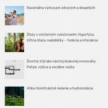
Racionálna výživa pre zdravých a dospelých
Žľazy s vnútorným vylučovaním: Hypofýza,
štítna žľaza, nadobličky – funkcia a interakcia
Životný štýl ako nástroj duševnej rovnováhy:
Pohyb, výživa a sociálne väzby
Atika: Konštrukčné riešenie a hydroizolácia