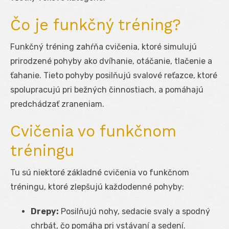
Čo je funkčný tréning?
Funkčný tréning zahŕňa cvičenia, ktoré simulujú
prirodzené pohyby ako dvíhanie, otáčanie, tlačenie a
ťahanie. Tieto pohyby posilňujú svalové reťazce, ktoré
spolupracujú pri bežných činnostiach, a pomáhajú
predchádzať zraneniam.
Cvičenia vo funkčnom
tréningu
Tu sú niektoré základné cvičenia vo funkčnom
tréningu, ktoré zlepšujú každodenné pohyby:
Drepy:
Posilňujú nohy, sedacie svaly a spodný
chrbát, čo pomáha pri vstávaní a sedení.