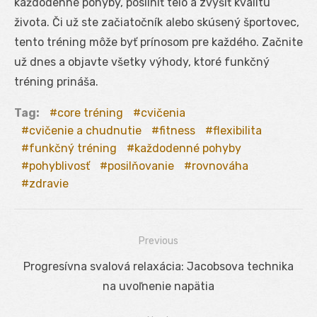
každodenné pohyby, posilniť telo a zvýšiť kvalitu
života. Či už ste začiatočník alebo skúsený športovec,
tento tréning môže byť prínosom pre každého. Začnite
už dnes a objavte všetky výhody, ktoré funkčný
tréning prináša.
Tag:
core tréning
cvičenia
cvičenie a chudnutie
fitness
flexibilita
funkčný tréning
každodenné pohyby
pohyblivosť
posilňovanie
rovnováha
zdravie
Previous
Navigácia
Previous
Progresívna svalová relaxácia: Jacobsova technika
v
post:
na uvoľnenie napätia
článku