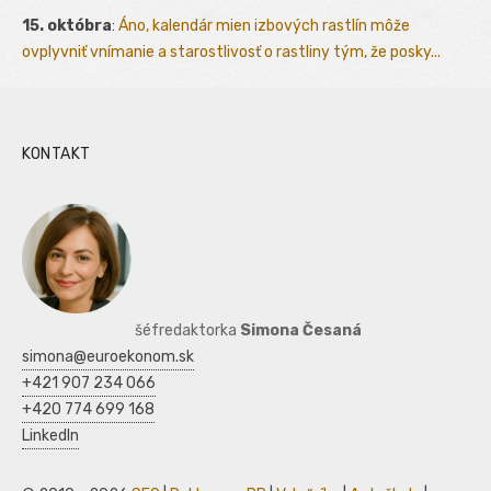
15. októbra
:
Áno, kalendár mien izbových rastlín môže
ovplyvniť vnímanie a starostlivosť o rastliny tým, že posky...
KONTAKT
šéfredaktorka
Simona Česaná
simona@euroekonom.sk
+421 907 234 066
+420 774 699 168
LinkedIn