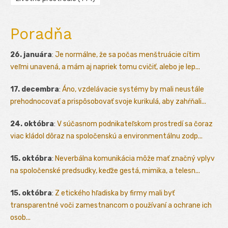
Poradňa
26. januára
:
Je normálne, že sa počas menštruácie cítim
veľmi unavená, a mám aj napriek tomu cvičiť, alebo je lep...
17. decembra
:
Áno, vzdelávacie systémy by mali neustále
prehodnocovať a prispôsobovať svoje kurikulá, aby zahŕňali...
24. októbra
:
V súčasnom podnikateľskom prostredí sa čoraz
viac kládol dôraz na spoločenskú a environmentálnu zodp...
15. októbra
:
Neverbálna komunikácia môže mať značný vplyv
na spoločenské predsudky, keďže gestá, mimika, a telesn...
15. októbra
:
Z etického hľadiska by firmy mali byť
transparentné voči zamestnancom o používaní a ochrane ich
osob...