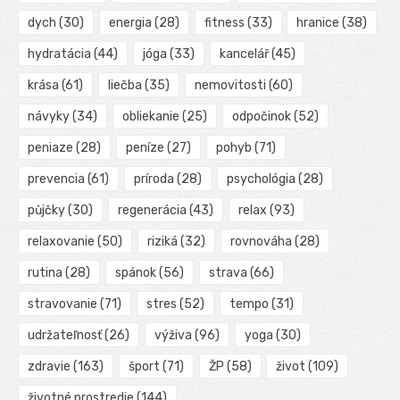
dych
(30)
energia
(28)
fitness
(33)
hranice
(38)
hydratácia
(44)
jóga
(33)
kancelář
(45)
krása
(61)
liečba
(35)
nemovitosti
(60)
návyky
(34)
obliekanie
(25)
odpočinok
(52)
peniaze
(28)
peníze
(27)
pohyb
(71)
prevencia
(61)
príroda
(28)
psychológia
(28)
půjčky
(30)
regenerácia
(43)
relax
(93)
relaxovanie
(50)
riziká
(32)
rovnováha
(28)
rutina
(28)
spánok
(56)
strava
(66)
stravovanie
(71)
stres
(52)
tempo
(31)
udržateľnosť
(26)
výživa
(96)
yoga
(30)
zdravie
(163)
šport
(71)
ŽP
(58)
život
(109)
životné prostredie
(144)