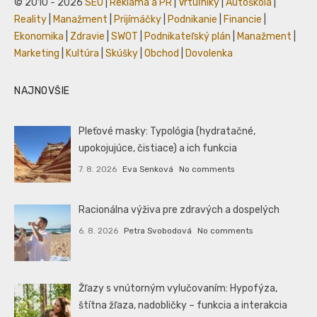
© 2010 - 2026
SEO
|
Reklama a PR
|
Vrtuľníky
|
Autoškola
|
Reality
|
Manažment
|
Prijímáčky
|
Podnikanie
|
Financie
|
Ekonomika
|
Zdravie
|
SWOT
|
Podnikateľský plán
|
Manažment
|
Marketing
|
Kultúra
|
Skúšky
|
Obchod
|
Dovolenka
NAJNOVŠIE
Pleťové masky: Typológia (hydratačné,
upokojujúce, čistiace) a ich funkcia
7. 8. 2026
Eva Senková
No comments
Racionálna výživa pre zdravých a dospelých
6. 8. 2026
Petra Svobodová
No comments
Žľazy s vnútorným vylučovaním: Hypofýza,
štítna žľaza, nadobličky – funkcia a interakcia