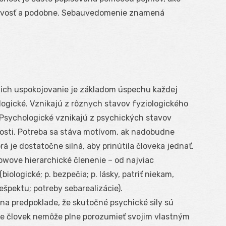
čivosť a podobne. Sebauvedomenie znamená
 ich uspokojovanie je základom úspechu každej
ologické. Vznikajú z rôznych stavov fyziologického
. Psychologické vznikajú z psychických stavov
nosti. Potreba sa stáva motívom, ak nadobudne
rá je dostatočne silná, aby prinútila človeka jednať.
lowove hierarchické členenie – od najviac
iologické; p. bezpečia; p. lásky, patriť niekam,
ešpektu; potreby sebarealizácie).
na predpoklade, že skutočné psychické sily sú
 človek nemôže plne porozumieť svojim vlastným