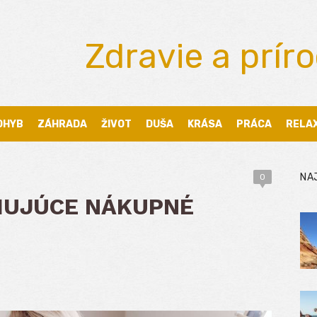
Zdravie a prír
OHYB
ZÁHRADA
ŽIVOT
DUŠA
KRÁSA
PRÁCA
RELA
NA
0
ŇUJÚCE NÁKUPNÉ