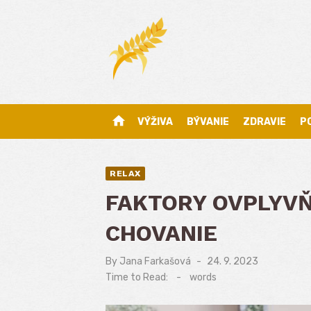
Skip
to
content
home
VÝŽIVA
BÝVANIE
ZDRAVIE
P
RELAX
FAKTORY OVPLYV
CHOVANIE
By
Jana Farkašová
Posted
24. 9. 2023
on
Time to Read:
-
words