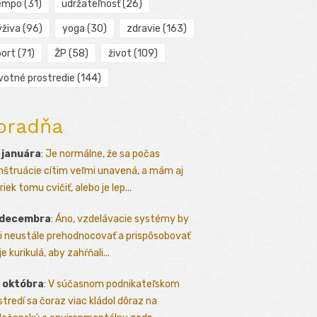
empo
(31)
udržateľnosť
(26)
ýživa
(96)
yoga
(30)
zdravie
(163)
port
(71)
ŽP
(58)
život
(109)
ivotné prostredie
(144)
oradňa
 januára
:
Je normálne, že sa počas
štruácie cítim veľmi unavená, a mám aj
iek tomu cvičiť, alebo je lep...
 decembra
:
Áno, vzdelávacie systémy by
i neustále prehodnocovať a prispôsobovať
e kurikulá, aby zahŕňali...
 októbra
:
V súčasnom podnikateľskom
stredí sa čoraz viac kládol dôraz na