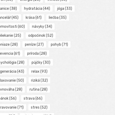
ranice
(38)
hydratácia
(44)
jóga
(33)
ancelář
(45)
krása
(61)
liečba
(35)
emovitosti
(60)
návyky
(34)
liekanie
(25)
odpočinok
(52)
eniaze
(28)
peníze
(27)
pohyb
(71)
revencia
(61)
príroda
(28)
sychológia
(28)
půjčky
(30)
egenerácia
(43)
relax
(93)
elaxovanie
(50)
riziká
(32)
ovnováha
(28)
rutina
(28)
pánok
(56)
strava
(66)
travovanie
(71)
stres
(52)