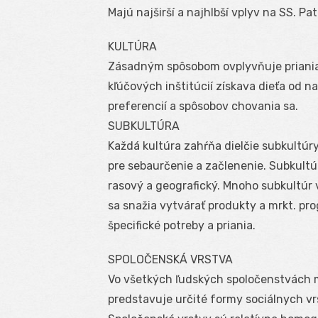
Majú najširší a najhlbší vplyv na SS. Pa
KULTÚRA
Zásadným spôsobom ovplyvňuje priania 
kľúčových inštitúcií získava dieťa od n
preferencií a spôsobov chovania sa.
SUBKULTÚRA
Každá kultúra zahŕňa dielčie subkultúr
pre sebaurčenie a začlenenie. Subkult
rasový a geografický. Mnoho subkultúr
sa snažia vytvárať produkty a mrkt. pro
špecifické potreby a priania.
SPOLOČENSKÁ VRSTVA
Vo všetkých ľudských spoločenstvách m
predstavuje určité formy sociálnych vrst