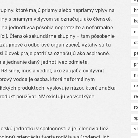
upiny, ktoré majú priamy alebo nepriamy vplyv na
h
piny s priamym vplyvom sa označujú ako členské.
k
é na jednotlivca pôsobia nepretržite a neformálne
n
vníci). Členské sekundárne skupiny – tam pôsobenie
ob
, záujmové a odborové organizácie), vzťahy sú tu
si človek praje patriť sa označujú ako aspiračné.
p
e a jednanie daný jednotlivec odmieta.
p
RS silný, musia vedieť, ako zaujať a ovplyvniť
p
orový vodca je osoba, ktorá neformálnym
r
fických produktoch, vyslovuje názor, ktorá značka
produkt používať. NV existujú vo všetkých
r
r
s
ľskú jednotku v spoločnosti a jej členovia tiež
s
innú orientáciu tvoria rodičia a súrodenci, ich