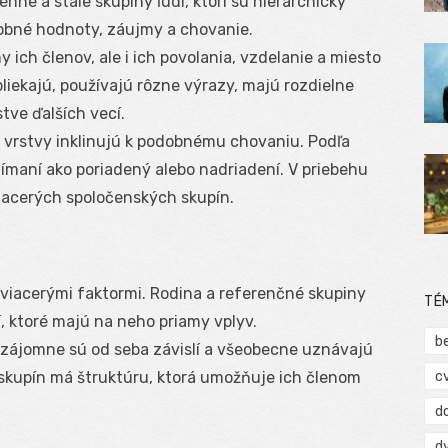
ne a stále skupiny ľudí, ktorí sú hierarchicky
dobné hodnoty, záujmy a chovanie.
y ich členov, ale i ich povolania, vzdelanie a miesto
bliekajú, používajú rôzne výrazy, majú rozdielne
tve ďalších vecí.
j vrstvy inklinujú k podobnému chovaniu. Podľa
ímaní ako poriadený alebo nadriadení. V priebehu
viacerých spoločenských skupín.
viacerými faktormi. Rodina a referenčné skupiny
TÉ
, ktoré majú na neho priamy vplyv.
b
vzájomne sú od seba závislí a všeobecne uznávajú
c
skupín má štruktúru, ktorá umožňuje ich členom
d
d