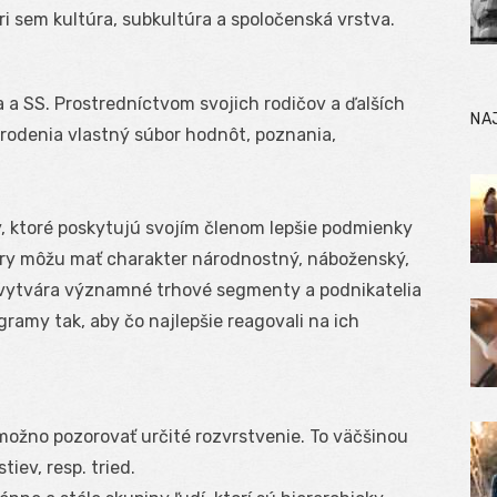
tri sem kultúra, subkultúra a spoločenská vrstva.
a SS. Prostredníctvom svojich rodičov a ďalších
NA
arodenia vlastný súbor hodnôt, poznania,
y, ktoré poskytujú svojím členom lepšie podmienky
úry môžu mať charakter národnostný, náboženský,
 vytvára významné trhové segmenty a podnikatelia
gramy tak, aby čo najlepšie reagovali na ich
ožno pozorovať určité rozvrstvenie. To väčšinou
iev, resp. tried.