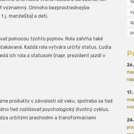
t
yť významný. Omnoho bezprostrednejšie
v
t.j. manžel(ka) a deti.
š
ž
ovať pomocou týchto pojmov. Rola zahŕňa také
očakávané. Každá rola vytvára určitý status. Ľudia
P
edá ich rola a statusom (napr. prezident jazdí v
26.
men
napr
17.
mal
ne produkty v závislosti od veku, spotreba sa tiež
svoj
žno tiež rozlišovať psychologický životný cyklus,
ádza určitými prechodmi a transformáciami
24.
pro