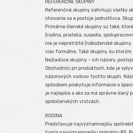
REFERENČNÉ SKUPINY
Referenčné skupiny zahrňujú všetky sk
chovanie sa a postoje jednotlivca. Sku
Primárne členské skupiny sú také, ktor
(rodina, priatelia, susedia, spolupraco
nie je nepretržité (náboženské skupiny
viac formálne. Také skupiny, ku ktorým 
Nežiadúce skupiny – ich názory, postoj
Obchodníci pri produktoch, kde je vplyv 
názorových vodcov týchto skupín. Náz
spôsobom poskytuje informácie o špeci
je najlepšia a ako sa má správne daný 
spoločenských vrstvách.
RODINA
Predstavuje najvýznamnejšiu spotrebite
tvoria najvýznamnejšiu primárnu RS. Rod