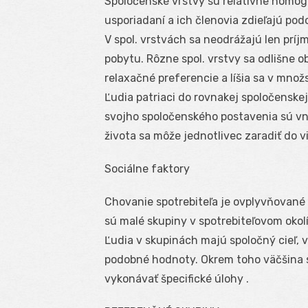
Spoločenské vrstvy sú relatívne homogén
usporiadaní a ich členovia zdieľajú po
V spol. vrstvách sa neodrážajú len príjm
pobytu. Rôzne spol. vrstvy sa odlišne o
relaxačné preferencie a líšia sa v množs
Ľudia patriaci do rovnakej spoločenske
svojho spoločenského postavenia sú vn
života sa môže jednotlivec zaradiť do 
Sociálne faktory
Chovanie spotrebiteľa je ovplyvňované 
sú malé skupiny v spotrebiteľovom okolí
Ľudia v skupinách majú spoločný cieľ, 
podobné hodnoty. Okrem toho väčšina 
vykonávať špecifické úlohy .