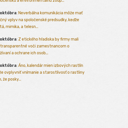
ločenskú a environmentálnu zodp...
 októbra
:
Neverbálna komunikácia môže mať
čný vplyv na spoločenské predsudky, keďže
tá, mimika, a telesn...
 októbra
:
Z etického hľadiska by firmy mali
 transparentné voči zamestnancom o
žívaní a ochrane ich osob...
 októbra
:
Áno, kalendár mien izbových rastlín
e ovplyvniť vnímanie a starostlivosť o rastliny
, že posky...