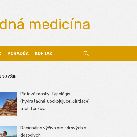
odná medicína
X
PORADŇA
KONTAKT
JNOVŠIE
Pleťové masky: Typológia
(hydratačné, upokojujúce, čistiace)
a ich funkcia
Racionálna výživa pre zdravých a
dospelých