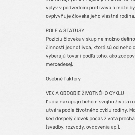
vplyv v podvedomí pretrváva a môže b
ovplyvňuje človeka jeho vlastná rodina, 
ROLE A STATUSY
Pozíciu človeka v skupine možno defin
činnosti jednotlivca, ktoré sú od neho 
vyberajú tovar i podľa toho, ako zodpov
mercedese).
Osobné faktory
VEK A OBDOBIE ŽIVOTNÉHO CYKLU
Ľudia nakupujú behom svojho života rôz
utvára podľa životného cyklu rodiny. Mo
keď dospelý človek počas života prech
(svadby, rozvody, ovdovenia ap.).