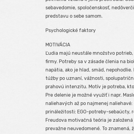
sebavedomie, spoločenskosť, nedôver
predstavu o sebe samom.
Psychologické faktory
MOTIVÁCIA
Ľudia majú neustále množstvo potrieb,
firmy. Potreby sa v zásade členia na bi
napätia, ako je hlad, smäd, nepohodlie
túžby po uznaní, vážnosti, spolupatrič
prahovú intenzitu. Motív je potreba, kto
Pre delenie je možné využiť i napr. Mas
naliehavých až po najmenej naliehavé: (b
prináležitosti; EGO-potreby-sebaúcty, r
Freudova motivačná teória je založená 
prevažne neuvedomené. To znamená, že