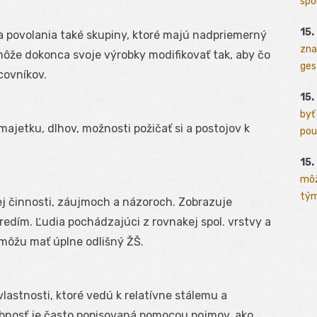
spo
15.
ľa povolania také skupiny, ktoré majú nadpriemerný
zna
môže dokonca svoje výrobky modifikovať tak, aby čo
ges
covníkov.
15.
byť
majetku, dlhov, možnosti požičať si a postojov k
pou
15.
môž
tým
kej činnosti, záujmoch a názoroch. Zobrazuje
redím. Ľudia pochádzajúci z rovnakej spol. vrstvy a
 môžu mať úplne odlišný ŽŠ.
astnosti, ktoré vedú k relatívne stálemu a
bnosť je často popisovaná pomocou pojmov, ako