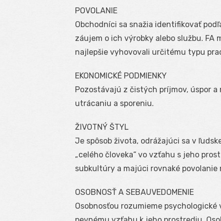
POVOLANIE
Obchodníci sa snažia identifikovať pod
záujem o ich výrobky alebo službu. FA 
najlepšie vyhovovali určitému typu pra
EKONOMICKÉ PODMIENKY
Pozostávajú z čistých príjmov, úspor a 
utrácaniu a sporeniu.
ŽIVOTNÝ ŠTYL
Je spôsob života, odrážajúci sa v ľuds
„celého človeka“ vo vzťahu s jeho prost
subkultúry a majúci rovnaké povolanie
OSOBNOSŤ A SEBAUVEDOMENIE
Osobnosťou rozumieme psychologické vl
pevnému vzťahu k jeho prostrediu. Oso