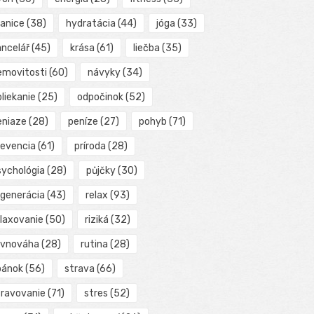
ranice
(38)
hydratácia
(44)
jóga
(33)
ancelář
(45)
krása
(61)
liečba
(35)
emovitosti
(60)
návyky
(34)
liekanie
(25)
odpočinok
(52)
eniaze
(28)
peníze
(27)
pohyb
(71)
revencia
(61)
príroda
(28)
sychológia
(28)
půjčky
(30)
egenerácia
(43)
relax
(93)
elaxovanie
(50)
riziká
(32)
ovnováha
(28)
rutina
(28)
pánok
(56)
strava
(66)
travovanie
(71)
stres
(52)