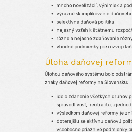
mnoho novelizácií, výnimiek a po
výrazné skomplikovanie daňového
selektívna daňová politika
nejasný vzťah k štátnemu rozpoč
rôzne a nejasné zdaňovanie rôzn
vhodné podmienky pre rozvoj daňo
Úloha daňovej refor
Úlohou daňového systému bolo odstráni
znaky daňovej reformy na Slovensku:
ide o zdanenie všetkých druhov p
spravodlivosť, neutralitu, zjednod
výsledkom daňovej reformy je zní
doterajšiu selektívnu daňovú polit
všeobecne priaznivé podmienky pr