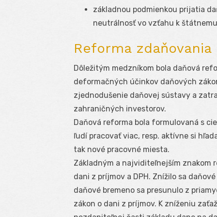
základnou podmienkou prijatia daň
neutrálnosť vo vzťahu k štátnem
Reforma zdaňovania 
Dôležitým medzníkom bola daňová refor
deformačných účinkov daňových zákono
zjednodušenie daňovej sústavy a zatra
zahraničných investorov.
Daňová reforma bola formulovaná s cie
ľudí pracovať viac, resp. aktívne si hľ
tak nové pracovné miesta.
Základným a najviditeľnejším znakom r
dani z príjmov a DPH. Znížilo sa daňov
daňové bremeno sa presunulo z priamyc
zákon o dani z príjmov. K zníženiu zaťa