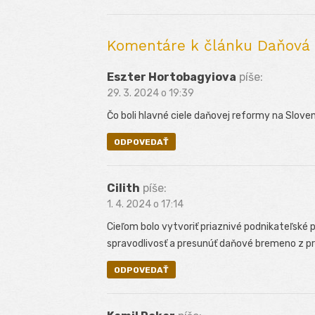
článku
Komentáre k článku Daňová 
Eszter Hortobagyiova
píše:
29. 3. 2024 o 19:39
Čo boli hlavné ciele daňovej reformy na Slove
ODPOVEDAŤ
Cilith
píše:
1. 4. 2024 o 17:14
Cieľom bolo vytvoriť priaznivé podnikateľské
spravodlivosť a presunúť daňové bremeno z p
ODPOVEDAŤ