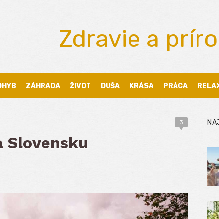
Zdravie a prír
OHYB
ZÁHRADA
ŽIVOT
DUŠA
KRÁSA
PRÁCA
RELA
NA
3
a Slovensku