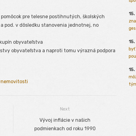
spo
15.
v, pomôcok pre telesne postihnutých, školských
zna
 a pod. v dôsledku stanovenia jednotnej, no
ges
15.
kupín obyvateľstva
byť
rstvy obyvateľstva a naproti tomu výrazná podpora
pou
.
15.
môž
nemovitosti
tým
Next
Next
Vývoj inflácie v našich
post:
podmienkach od roku 1990