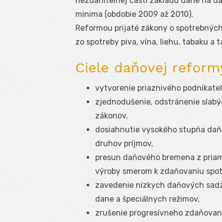
nezdaniteľnej časti základu dane na 
minima (obdobie 2009 až 2010).
Reformou prijaté zákony o spotrebných
zo spotreby piva, vína, liehu, tabaku a
Ciele daňovej reform
vytvorenie priaznivého podnikateľ
zjednodušenie, odstránenie slab
zákonov,
dosiahnutie vysokého stupňa daň
druhov príjmov,
presun daňového bremena z priam
výroby smerom k zdaňovaniu spot
zavedenie nízkych daňových sadzi
dane a špeciálnych režimov,
zrušenie progresívneho zdaňovan