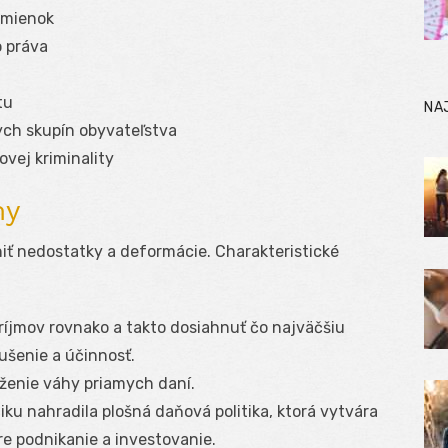
dmienok
 práva
tu
NA
ych skupín obyvateľstva
vej kriminality
my
ť nedostatky a deformácie. Charakteristické
ríjmov rovnako a takto dosiahnuť čo najväčšiu
ušenie a účinnosť.
ženie váhy priamych daní.
iku nahradila plošná daňová politika, ktorá vytvára
e podnikanie a investovanie.