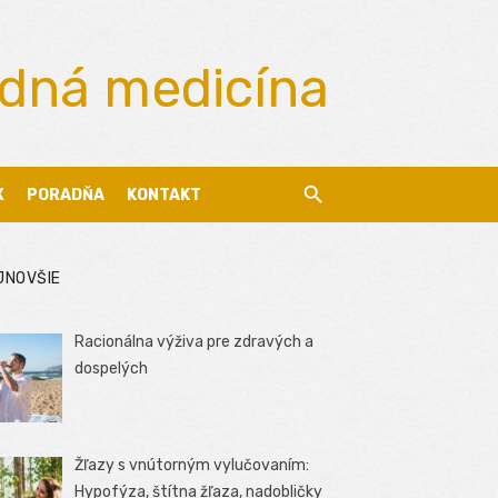
odná medicína
X
PORADŇA
KONTAKT
JNOVŠIE
Racionálna výživa pre zdravých a
dospelých
Žľazy s vnútorným vylučovaním:
Hypofýza, štítna žľaza, nadobličky