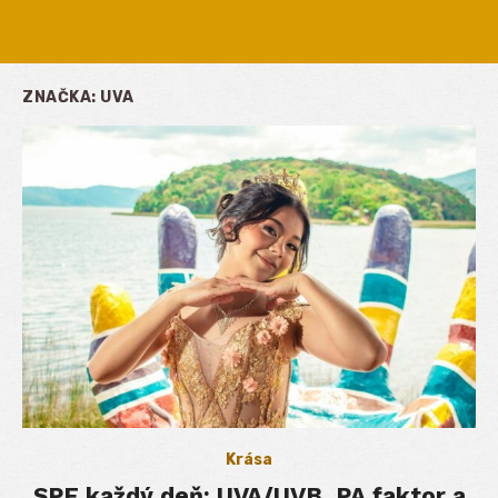
ZNAČKA:
UVA
Krása
SPF každý deň: UVA/UVB, PA faktor a