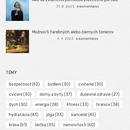
31. 8. 2023
6 komentárov
Možnosti farebných alebo čiernych tonerov
4. 9. 2023
6 komentárov
TÉMY
bezpečnosť
(62)
bydlení
(30)
cvičenie
(30)
cvičení
(30)
domy a byty
(37)
duševné zdravie
(27)
dych
(30)
energia
(28)
fitness
(33)
hranice
(38)
hydratácia
(43)
jóga
(33)
kancelář
(45)
krása
(61)
liečba
(35)
nemovitosti
(60)