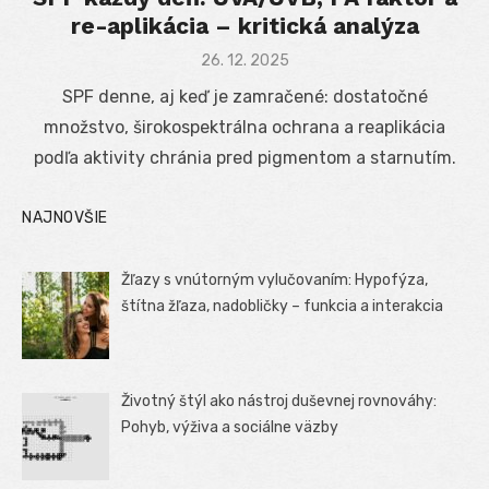
re-aplikácia – kritická analýza
Posted
26. 12. 2025
on
SPF denne, aj keď je zamračené: dostatočné
množstvo, širokospektrálna ochrana a reaplikácia
podľa aktivity chránia pred pigmentom a starnutím.
NAJNOVŠIE
Žľazy s vnútorným vylučovaním: Hypofýza,
štítna žľaza, nadobličky – funkcia a interakcia
Životný štýl ako nástroj duševnej rovnováhy:
Pohyb, výživa a sociálne väzby