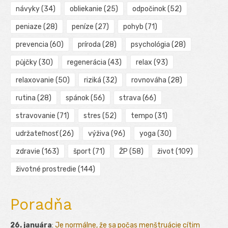
návyky
(34)
obliekanie
(25)
odpočinok
(52)
peniaze
(28)
peníze
(27)
pohyb
(71)
prevencia
(60)
príroda
(28)
psychológia
(28)
půjčky
(30)
regenerácia
(43)
relax
(93)
relaxovanie
(50)
riziká
(32)
rovnováha
(28)
rutina
(28)
spánok
(56)
strava
(66)
stravovanie
(71)
stres
(52)
tempo
(31)
udržateľnosť
(26)
výživa
(96)
yoga
(30)
zdravie
(163)
šport
(71)
ŽP
(58)
život
(109)
životné prostredie
(144)
Poradňa
26. januára
:
Je normálne, že sa počas menštruácie cítim