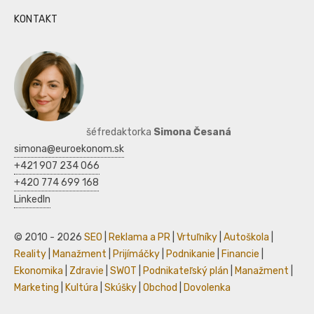
KONTAKT
šéfredaktorka
Simona Česaná
simona@euroekonom.sk
+421 907 234 066
+420 774 699 168
LinkedIn
© 2010 - 2026
SEO
|
Reklama a PR
|
Vrtuľníky
|
Autoškola
|
Reality
|
Manažment
|
Prijímáčky
|
Podnikanie
|
Financie
|
Ekonomika
|
Zdravie
|
SWOT
|
Podnikateľský plán
|
Manažment
|
Marketing
|
Kultúra
|
Skúšky
|
Obchod
|
Dovolenka