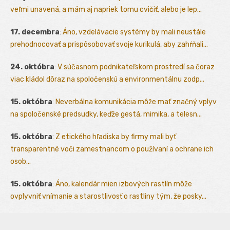
veľmi unavená, a mám aj napriek tomu cvičiť, alebo je lep...
17. decembra
:
Áno, vzdelávacie systémy by mali neustále
prehodnocovať a prispôsobovať svoje kurikulá, aby zahŕňali...
24. októbra
:
V súčasnom podnikateľskom prostredí sa čoraz
viac kládol dôraz na spoločenskú a environmentálnu zodp...
15. októbra
:
Neverbálna komunikácia môže mať značný vplyv
na spoločenské predsudky, keďže gestá, mimika, a telesn...
15. októbra
:
Z etického hľadiska by firmy mali byť
transparentné voči zamestnancom o používaní a ochrane ich
osob...
15. októbra
:
Áno, kalendár mien izbových rastlín môže
ovplyvniť vnímanie a starostlivosť o rastliny tým, že posky...