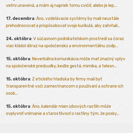
veľmi unavená, a mám aj napriek tomu cvičiť, alebo je lep...
17. decembra
:
Áno, vzdelávacie systémy by mali neustále
prehodnocovať a prispôsobovať svoje kurikulá, aby zahŕňali...
24. októbra
:
V súčasnom podnikateľskom prostredí sa čoraz
viac kládol dôraz na spoločenskú a environmentálnu zodp...
15. októbra
:
Neverbálna komunikácia môže mať značný vplyv
na spoločenské predsudky, keďže gestá, mimika, a telesn...
15. októbra
:
Z etického hľadiska by firmy mali byť
transparentné voči zamestnancom o používaní a ochrane ich
osob...
15. októbra
:
Áno, kalendár mien izbových rastlín môže
ovplyvniť vnímanie a starostlivosť o rastliny tým, že posky...