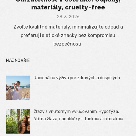
materiály, cruelty-free
Posted
28. 3. 2026
on
Zvoľte kvalitné materiály, minimalizujte odpad a
preferujte etické značky bez kompromisu
bezpečnosti.
NAJNOVŠIE
Racionálna výživa pre zdravých a dospelých
Žľazy s vnútorným vylučovaním: Hypofýza,
štítna žľaza, nadobličky – funkcia a interakcia