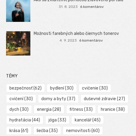
31. 8. 2023
6 komentárov
Možnosti farebných alebo čiernych tonerov
4. 9. 2023
6 komentárov
TÉMY
bezpečnosť
(62)
bydlení
(30)
cvičenie
(30)
cvičení
(30)
domy a byty
(37)
duševné zdravie
(27)
dych
(30)
energia
(28)
fitness
(33)
hranice
(38)
hydratácia
(44)
jóga
(33)
kancelář
(45)
krása
(61)
liečba
(35)
nemovitosti
(60)