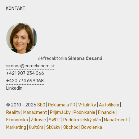
KONTAKT
šéfredaktorka
Simona Česaná
simona@euroekonom.sk
+421 907 234 066
+420 774 699 168
LinkedIn
© 2010 - 2026
SEO
|
Reklama a PR
|
Vrtuľníky
|
Autoškola
|
Reality
|
Manažment
|
Prijímáčky
|
Podnikanie
|
Financie
|
Ekonomika
|
Zdravie
|
SWOT
|
Podnikateľský plán
|
Manažment
|
Marketing
|
Kultúra
|
Skúšky
|
Obchod
|
Dovolenka