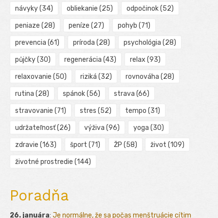
návyky
(34)
obliekanie
(25)
odpočinok
(52)
peniaze
(28)
peníze
(27)
pohyb
(71)
prevencia
(61)
príroda
(28)
psychológia
(28)
půjčky
(30)
regenerácia
(43)
relax
(93)
relaxovanie
(50)
riziká
(32)
rovnováha
(28)
rutina
(28)
spánok
(56)
strava
(66)
stravovanie
(71)
stres
(52)
tempo
(31)
udržateľnosť
(26)
výživa
(96)
yoga
(30)
zdravie
(163)
šport
(71)
ŽP
(58)
život
(109)
životné prostredie
(144)
Poradňa
26. januára
:
Je normálne, že sa počas menštruácie cítim