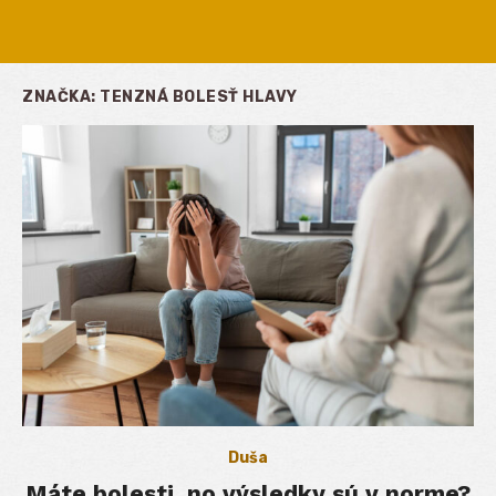
ZNAČKA:
TENZNÁ BOLESŤ HLAVY
Duša
Máte bolesti, no výsledky sú v norme?