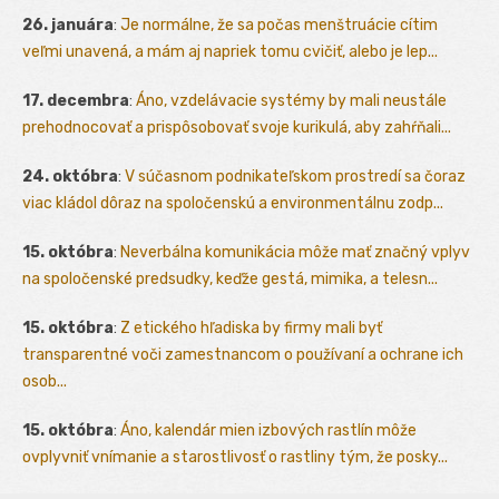
26. januára
:
Je normálne, že sa počas menštruácie cítim
veľmi unavená, a mám aj napriek tomu cvičiť, alebo je lep...
17. decembra
:
Áno, vzdelávacie systémy by mali neustále
prehodnocovať a prispôsobovať svoje kurikulá, aby zahŕňali...
24. októbra
:
V súčasnom podnikateľskom prostredí sa čoraz
viac kládol dôraz na spoločenskú a environmentálnu zodp...
15. októbra
:
Neverbálna komunikácia môže mať značný vplyv
na spoločenské predsudky, keďže gestá, mimika, a telesn...
15. októbra
:
Z etického hľadiska by firmy mali byť
transparentné voči zamestnancom o používaní a ochrane ich
osob...
15. októbra
:
Áno, kalendár mien izbových rastlín môže
ovplyvniť vnímanie a starostlivosť o rastliny tým, že posky...