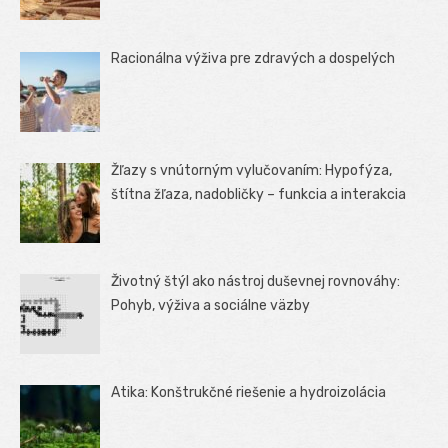
Racionálna výživa pre zdravých a dospelých
Žľazy s vnútorným vylučovaním: Hypofýza,
štítna žľaza, nadobličky – funkcia a interakcia
Životný štýl ako nástroj duševnej rovnováhy:
Pohyb, výživa a sociálne väzby
Atika: Konštrukčné riešenie a hydroizolácia