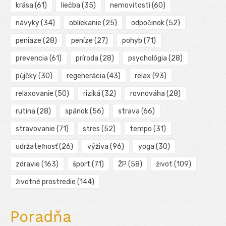
krása
(61)
liečba
(35)
nemovitosti
(60)
návyky
(34)
obliekanie
(25)
odpočinok
(52)
peniaze
(28)
peníze
(27)
pohyb
(71)
prevencia
(61)
príroda
(28)
psychológia
(28)
půjčky
(30)
regenerácia
(43)
relax
(93)
relaxovanie
(50)
riziká
(32)
rovnováha
(28)
rutina
(28)
spánok
(56)
strava
(66)
stravovanie
(71)
stres
(52)
tempo
(31)
udržateľnosť
(26)
výživa
(96)
yoga
(30)
zdravie
(163)
šport
(71)
ŽP
(58)
život
(109)
životné prostredie
(144)
Poradňa