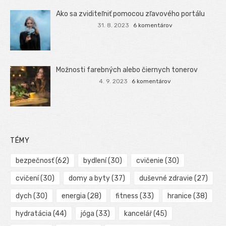
Ako sa zviditeľniť pomocou zľavového portálu
31. 8. 2023
6 komentárov
Možnosti farebných alebo čiernych tonerov
4. 9. 2023
6 komentárov
TÉMY
bezpečnosť
(62)
bydlení
(30)
cvičenie
(30)
cvičení
(30)
domy a byty
(37)
duševné zdravie
(27)
dych
(30)
energia
(28)
fitness
(33)
hranice
(38)
hydratácia
(44)
jóga
(33)
kancelář
(45)