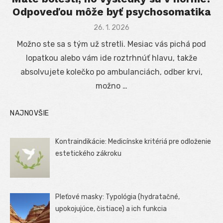
Odpoveďou môže byť psychosomatika
Posted
26. 1. 2026
on
Možno ste sa s tým už stretli. Mesiac vás pichá pod
lopatkou alebo vám ide roztrhnúť hlavu, takže
absolvujete kolečko po ambulanciách, odber krvi,
možno …
NAJNOVŠIE
Kontraindikácie: Medicínske kritériá pre odloženie
estetického zákroku
Pleťové masky: Typológia (hydratačné,
upokojujúce, čistiace) a ich funkcia