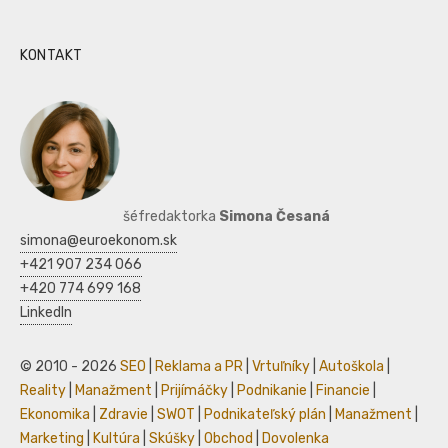
KONTAKT
šéfredaktorka
Simona Česaná
simona@euroekonom.sk
+421 907 234 066
+420 774 699 168
LinkedIn
© 2010 - 2026
SEO
|
Reklama a PR
|
Vrtuľníky
|
Autoškola
|
Reality
|
Manažment
|
Prijímáčky
|
Podnikanie
|
Financie
|
Ekonomika
|
Zdravie
|
SWOT
|
Podnikateľský plán
|
Manažment
|
Marketing
|
Kultúra
|
Skúšky
|
Obchod
|
Dovolenka