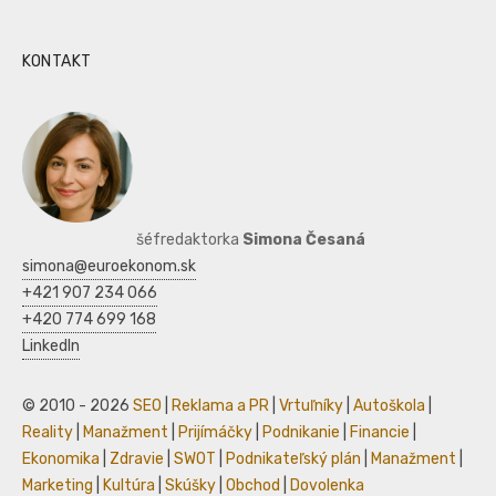
KONTAKT
šéfredaktorka
Simona Česaná
simona@euroekonom.sk
+421 907 234 066
+420 774 699 168
LinkedIn
© 2010 - 2026
SEO
|
Reklama a PR
|
Vrtuľníky
|
Autoškola
|
Reality
|
Manažment
|
Prijímáčky
|
Podnikanie
|
Financie
|
Ekonomika
|
Zdravie
|
SWOT
|
Podnikateľský plán
|
Manažment
|
Marketing
|
Kultúra
|
Skúšky
|
Obchod
|
Dovolenka