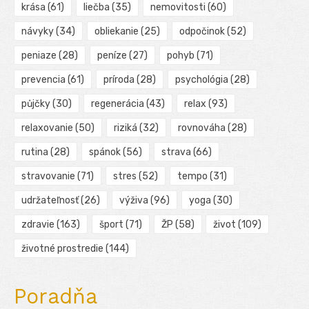
krása
(61)
liečba
(35)
nemovitosti
(60)
návyky
(34)
obliekanie
(25)
odpočinok
(52)
peniaze
(28)
peníze
(27)
pohyb
(71)
prevencia
(61)
príroda
(28)
psychológia
(28)
půjčky
(30)
regenerácia
(43)
relax
(93)
relaxovanie
(50)
riziká
(32)
rovnováha
(28)
rutina
(28)
spánok
(56)
strava
(66)
stravovanie
(71)
stres
(52)
tempo
(31)
udržateľnosť
(26)
výživa
(96)
yoga
(30)
zdravie
(163)
šport
(71)
ŽP
(58)
život
(109)
životné prostredie
(144)
Poradňa