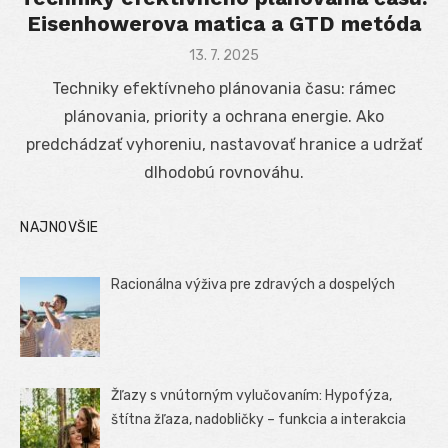
Eisenhowerova matica a GTD metóda
Posted
13. 7. 2025
on
Techniky efektívneho plánovania času: rámec
plánovania, priority a ochrana energie. Ako
predchádzať vyhoreniu, nastavovať hranice a udržať
dlhodobú rovnováhu.
NAJNOVŠIE
Racionálna výživa pre zdravých a dospelých
Žľazy s vnútorným vylučovaním: Hypofýza,
štítna žľaza, nadobličky – funkcia a interakcia