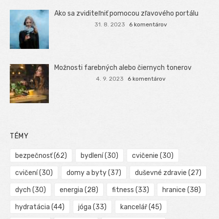
Ako sa zviditeľniť pomocou zľavového portálu
31. 8. 2023
6 komentárov
Možnosti farebných alebo čiernych tonerov
4. 9. 2023
6 komentárov
TÉMY
bezpečnosť
(62)
bydlení
(30)
cvičenie
(30)
cvičení
(30)
domy a byty
(37)
duševné zdravie
(27)
dych
(30)
energia
(28)
fitness
(33)
hranice
(38)
hydratácia
(44)
jóga
(33)
kancelář
(45)