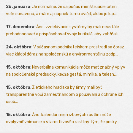
26. januára
:
Je normálne, že sa počas menštruácie cítim
veľmi unavená, a mám aj napriek tomu cvičiť, alebo je lep...
17. decembra
:
Áno, vzdelávacie systémy by mali neustále
prehodnocovať a prispôsobovať svoje kurikulá, aby zahŕňali...
24. októbra
:
V súčasnom podnikateľskom prostredí sa čoraz
viac kládol dôraz na spoločenskú a environmentálnu zodp...
15. októbra
:
Neverbálna komunikácia môže mať značný vplyv
na spoločenské predsudky, keďže gestá, mimika, a telesn...
15. októbra
:
Z etického hľadiska by firmy mali byť
transparentné voči zamestnancom o používaní a ochrane ich
osob...
15. októbra
:
Áno, kalendár mien izbových rastlín môže
ovplyvniť vnímanie a starostlivosť o rastliny tým, že posky...